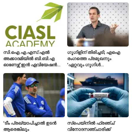
സി.ഐ.എ.എസ്.എൽ
ഗൂഗിളിന് തിരിച്ചടി; എഐ
അക്കാദമിയിൽ ബി.ബി.എ
രംഗത്തെ പ്രമുഖനും
ഓണേഴ്സ് ഇൻ ഏവിയേഷൻ
'ഏറ്റവും ഗൂഗിൾ
മാനേജ്മെന്റ്: പ്രവേശനം
വ്യക്തി'യെന്നും
ഈമാസം 12 വരെ
വിശേഷിപ്പിക്കപ്പെട്ട
ഗവേഷകൻ രാജിവെച്ചു
'ടീം പ്രഖ്യാപിച്ചാൽ ഉടൻ
സ്പെയിനിൽ ഫ്രഞ്ച്
ആരെങ്കിലും
വിനോദസഞ്ചാരിക്ക്