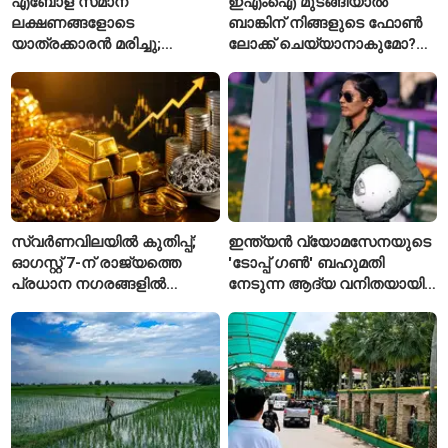
എബോള സമാന
ഇഎംഐ മുടങ്ങിയാൽ
ലക്ഷണങ്ങളോടെ
ബാങ്കിന് നിങ്ങളുടെ ഫോൺ
യാത്രക്കാരൻ മരിച്ചു;
ലോക്ക് ചെയ്യാനാകുമോ?
കോംഗോയിൽ 200-ഓളം
ആർബിഐയുടെ പുതിയ
യാത്രക്കാരെ
ചട്ടങ്ങൾ ഇങ്ങനെ
നിരീക്ഷണത്തിൽ
സ്വർണവിലയിൽ കുതിപ്പ്;
ഇന്ത്യൻ വ്യോമസേനയുടെ
ഓഗസ്റ്റ് 7-ന് രാജ്യത്തെ
'ടോപ്പ് ഗൺ' ബഹുമതി
പ്രധാന നഗരങ്ങളിൽ
നേടുന്ന ആദ്യ വനിതയായി
നിരക്കുകൾ ഉയർന്നു
ഭാവന കാന്ത്