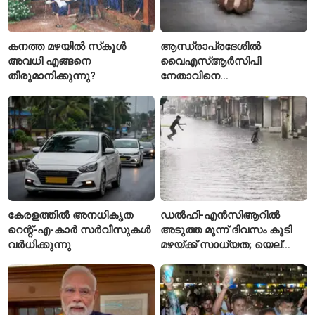
കനത്ത മഴയിൽ സ്‌കൂൾ
ആന്ധ്രാപ്രദേശിൽ
അവധി എങ്ങനെ
വൈഎസ്ആർസിപി
തീരുമാനിക്കുന്നു?
നേതാവിനെ
വെട്ടിക്കൊലപ്പെടുത്തി;
അന്വേഷണം ആരംഭിച്ച്
പൊലീസ്
കേരളത്തിൽ അനധികൃത
ഡൽഹി-എൻസിആറിൽ
റെന്റ്-എ-കാർ സർവീസുകൾ
അടുത്ത മൂന്ന് ദിവസം കൂടി
വർധിക്കുന്നു
മഴയ്ക്ക് സാധ്യത; യെല്ലോ
അലർട്ട് പ്രഖ്യാപിച്ച്
ഐഎംഡി