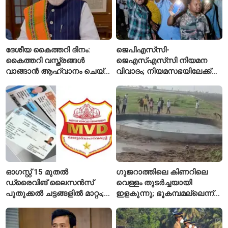
ദേശീയ കൈത്തറി ദിനം:
ജെപിഎസ്‌സി-
കൈത്തറി വസ്ത്രങ്ങൾ
ജെഎസ്എസ്‌സി നിയമന
വാങ്ങാൻ ആഹ്വാനം ചെയ്ത്
വിവാദം; നിയമസഭയിലേക്ക്
പ്രധാനമന്ത്രി
വിദ്യാർഥികളുടെ മാർച്ച് ഇന്ന്
ഓഗസ്റ്റ് 15 മുതൽ
ഗുജറാത്തിലെ കിണറിലെ
ഡ്രൈവിങ് ലൈസൻസ്
വെള്ളം തുടർച്ചയായി
പുതുക്കൽ ചട്ടങ്ങളിൽ മാറ്റം;
ഇളകുന്നു; ഭൂകമ്പമല്ലെന്ന്
വാഹനമോടിക്കുന്നവർ
വിദഗ്ധർ
അറിയേണ്ട രണ്ട് പ്രധാന
കാര്യങ്ങൾ