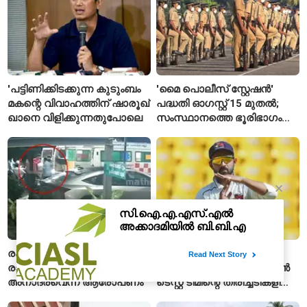
'പട്ടിണിക്കിടക്കുന്ന കുടുംബം
'മൈ പൊലീസ് സ്റ്റേഷൻ'
മകന്റെ വിവാഹത്തിന് ഷാരൂഖ്
പദ്ധതി ഓഗസ്റ്റ് 15 മുതൽ;
ഖാനെ വിളിക്കുന്നതുപോലെ
സംസ്ഥാനത്തെ ഭൂരിഭാഗം
സ്റ്റേഷനുകളുടെയും ചുമതല
എസ്‌ഐമാർക്ക്
രക്ഷാപ്രവർത്തകൻ
'മുതിർന്ന താരങ്ങളെ
രാജേഷിന്റെ മൃതദേഹത്തോട്
ബഹുമാനിക്കണം'; ഇന്ത്യൻ
അനാദരവെന്ന് ആരോപണം
ടെസ്റ്റ് ടീമിന്റെ തിരിച്ചടികളിൽ
പ്രതികരിച്ച് അജിങ്ക്യ