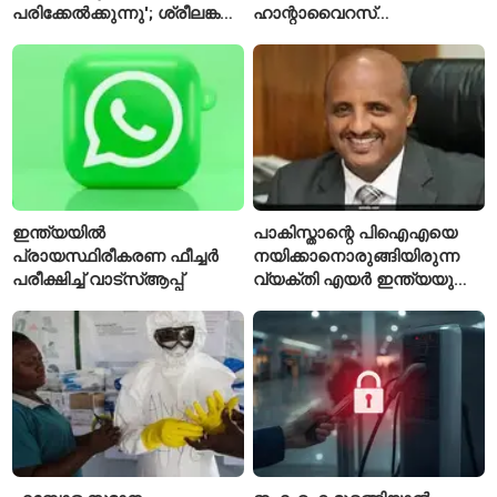
പരിക്കേൽക്കുന്നു'; ശ്രീലങ്കൻ
ഹാന്റാവൈറസ്
ടെസ്റ്റിന് മുൻപ് ഇന്ത്യൻ
സ്ഥിരീകരിച്ചു; രോഗിയെ
ടീമിനെ കുറിച്ച് മുൻതാരം
ഐസൊലേഷനിൽ
പ്രവേശിപ്പിച്ചു
ഇന്ത്യയിൽ
പാകിസ്താന്റെ പിഐഎയെ
പ്രായസ്ഥിരീകരണ ഫീച്ചർ
നയിക്കാനൊരുങ്ങിയിരുന്ന
പരീക്ഷിച്ച് വാട്‌സ്ആപ്പ്
വ്യക്തി എയർ ഇന്ത്യയുടെ
പുതിയ സിഇഒ