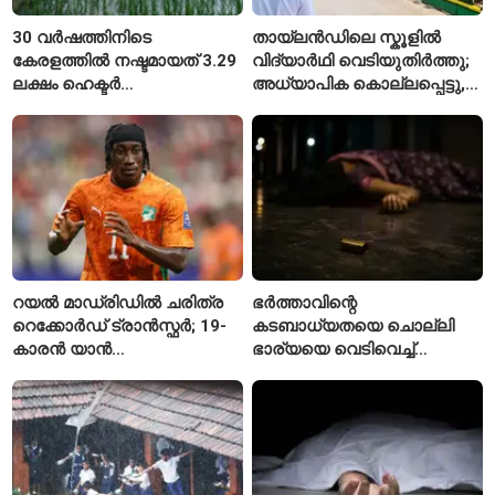
30 വർഷത്തിനിടെ
തായ്‌ലൻഡിലെ സ്കൂളിൽ
കേരളത്തിൽ നഷ്ടമായത് 3.29
വിദ്യാർഥി വെടിയുതിർത്തു;
ലക്ഷം ഹെക്ടർ
അധ്യാപിക കൊല്ലപ്പെട്ടു,
നെൽപ്പാടങ്ങൾ
നിരവധി പേർക്ക് പരിക്ക്
റയൽ മാഡ്രിഡിൽ ചരിത്ര
ഭർത്താവിന്റെ
റെക്കോർഡ് ട്രാൻസ്ഫർ; 19-
കടബാധ്യതയെ ചൊല്ലി
കാരൻ യാൻ
ഭാര്യയെ വെടിവെച്ച്
ഡിയോമാൻഡെയെ
കൊലപ്പെടുത്തി? പൂനെയിൽ
സ്വന്തമാക്കി സ്പാനിഷ്
നടുക്കം സൃഷ്ടിച്ച
വമ്പന്മാർ
കൊലപാതകം