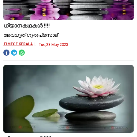
ധ്യാനകഥകൾ !!!!
അവധൂത് ഗുരുപ്രസാദ്
TIMEOF KERALA
Tue,23 May 2023