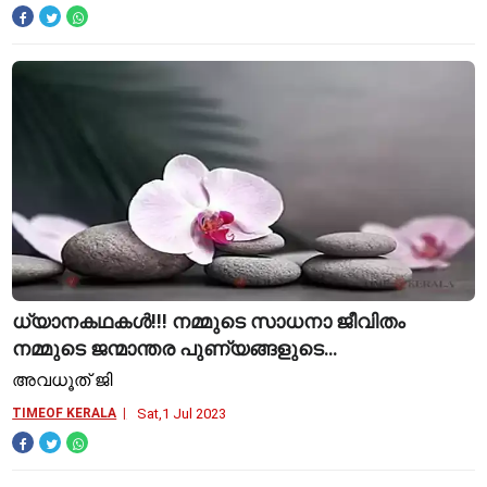
ധ്യാനകഥകൾ!!! നമ്മുടെ സാധനാ ജീവിതം
നമ്മുടെ ജന്മാന്തര പുണ്യങ്ങളുടെ
ആകതുകയാണ്
അവധൂത് ജി
TIMEOF KERALA
Sat,1 Jul 2023