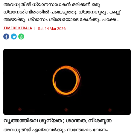
അവധൂത് ജി ധ്യാനസാധകൻ ഒരിക്കൽ ഒരു
ധ്യാനശിബിരത്തിൽ പങ്കെടുത്തു. ധ്യാനഗുരു : കണ്ണ്
അടയ്ക്കൂ.. ശ്വാസം ശ്രദ്ധയോടെ കേൾക്കൂ.. പക്ഷേ
നിങ്ങൾ ഒന്നും ചെയ്യരുത്. ഒന്നും ചെയ്യരുത് എന്ന
TIMEOF KERALA
Sat,14 Mar 2026
പ്രയോഗം ധ്യാനസാധകൻ്റെ ഉള്ളി
വൃത്തത്തിലെ ശൂന്യത ; ശാന്തത, നിശബ്ദത
അവധൂത് ജി എല്ലാവർക്കും സന്തോഷം വേണം.