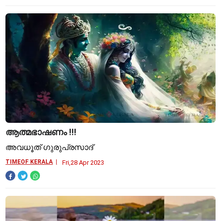
ആത്മഭാഷണം !!!
അവധൂത് ഗുരുപ്രസാദ്
TIMEOF KERALA
Fri,28 Apr 2023