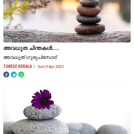
അവധൂത ചിന്തകള്‍.....
അവധൂത് ഗുരുപ്രസാദ്
TIMEOF KERALA
Sun,9 Apr 2023