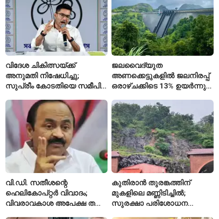
വിദേശ ചികിത്സയ്ക്ക്
ജലവൈദ്യുത
അനുമതി നിഷേധിച്ചു;
അണക്കെട്ടുകളിൽ ജലനിരപ്പ്
സുപ്രീം കോടതിയെ സമീപിച്ച്
ഒരാഴ്ചക്കിടെ 13% ഉയർന്നു;
അഭിഷേക് ബാനർജി
കഴിഞ്ഞ വർഷത്തേക്കാൾ
ഇപ്പോഴും കുറവ്
വി.ഡി. സതീശന്റെ
കുതിരാൻ തുരങ്കത്തിന്
ഹെലികോപ്റ്റർ വിവാദം;
മുകളിലെ മണ്ണിടിച്ചിൽ;
വിവരാവകാശ അപേക്ഷ തള്ളി
സുരക്ഷാ പരിശോധന
കേരള സർക്കാർ
ആരംഭിച്ച് എൻഎച്ച്എഐ