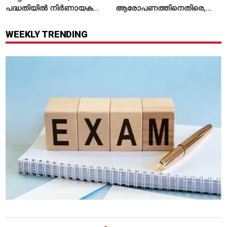
പദ്ധതിയിൽ നിർണായക
ആരോപണത്തിനെതിരെ,
മാറ്റങ്ങൾ, കേന്ദ്രം
ശ്രീരാമനെതിരെ അല്ല';
വിശദീകരണം
റിജിജുവിന് മറുപടിയുമായി
WEEKLY TRENDING
സഞ്ജയ് റാവത്ത്