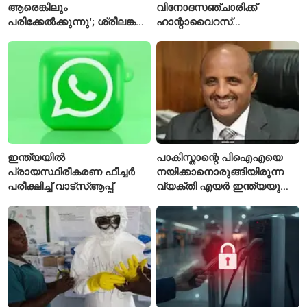
ആരെങ്കിലും
വിനോദസഞ്ചാരിക്ക്
പരിക്കേൽക്കുന്നു'; ശ്രീലങ്കൻ
ഹാന്റാവൈറസ്
ടെസ്റ്റിന് മുൻപ് ഇന്ത്യൻ
സ്ഥിരീകരിച്ചു; രോഗിയെ
ടീമിനെ കുറിച്ച് മുൻതാരം
ഐസൊലേഷനിൽ
പ്രവേശിപ്പിച്ചു
ഇന്ത്യയിൽ
പാകിസ്താന്റെ പിഐഎയെ
പ്രായസ്ഥിരീകരണ ഫീച്ചർ
നയിക്കാനൊരുങ്ങിയിരുന്ന
പരീക്ഷിച്ച് വാട്‌സ്ആപ്പ്
വ്യക്തി എയർ ഇന്ത്യയുടെ
പുതിയ സിഇഒ