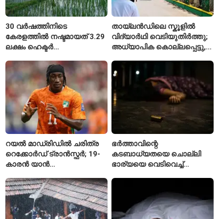
30 വർഷത്തിനിടെ
തായ്‌ലൻഡിലെ സ്കൂളിൽ
കേരളത്തിൽ നഷ്ടമായത് 3.29
വിദ്യാർഥി വെടിയുതിർത്തു;
ലക്ഷം ഹെക്ടർ
അധ്യാപിക കൊല്ലപ്പെട്ടു,
നെൽപ്പാടങ്ങൾ
നിരവധി പേർക്ക് പരിക്ക്
റയൽ മാഡ്രിഡിൽ ചരിത്ര
ഭർത്താവിന്റെ
റെക്കോർഡ് ട്രാൻസ്ഫർ; 19-
കടബാധ്യതയെ ചൊല്ലി
കാരൻ യാൻ
ഭാര്യയെ വെടിവെച്ച്
ഡിയോമാൻഡെയെ
കൊലപ്പെടുത്തി? പൂനെയിൽ
സ്വന്തമാക്കി സ്പാനിഷ്
നടുക്കം സൃഷ്ടിച്ച
വമ്പന്മാർ
കൊലപാതകം