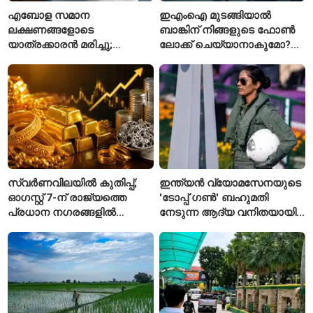
എബോള സമാന
ഇഎംഐ മുടങ്ങിയാൽ
ലക്ഷണങ്ങളോടെ
ബാങ്കിന് നിങ്ങളുടെ ഫോൺ
യാത്രക്കാരൻ മരിച്ചു;
ലോക്ക് ചെയ്യാനാകുമോ?
കോംഗോയിൽ 200-ഓളം
ആർബിഐയുടെ പുതിയ
യാത്രക്കാരെ
ചട്ടങ്ങൾ ഇങ്ങനെ
നിരീക്ഷണത്തിൽ
സ്വർണവിലയിൽ കുതിപ്പ്;
ഇന്ത്യൻ വ്യോമസേനയുടെ
ഓഗസ്റ്റ് 7-ന് രാജ്യത്തെ
'ടോപ്പ് ഗൺ' ബഹുമതി
പ്രധാന നഗരങ്ങളിൽ
നേടുന്ന ആദ്യ വനിതയായി
നിരക്കുകൾ ഉയർന്നു
ഭാവന കാന്ത്