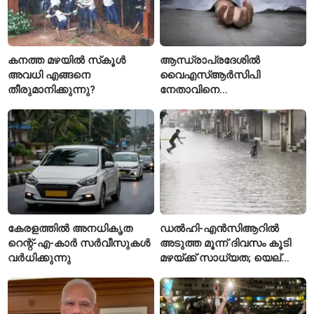
കനത്ത മഴയിൽ സ്‌കൂൾ
ആന്ധ്രാപ്രദേശിൽ
അവധി എങ്ങനെ
വൈഎസ്ആർസിപി
തീരുമാനിക്കുന്നു?
നേതാവിനെ
വെട്ടിക്കൊലപ്പെടുത്തി;
അന്വേഷണം ആരംഭിച്ച്
പൊലീസ്
കേരളത്തിൽ അനധികൃത
ഡൽഹി-എൻസിആറിൽ
റെന്റ്-എ-കാർ സർവീസുകൾ
അടുത്ത മൂന്ന് ദിവസം കൂടി
വർധിക്കുന്നു
മഴയ്ക്ക് സാധ്യത; യെല്ലോ
അലർട്ട് പ്രഖ്യാപിച്ച്
ഐഎംഡി