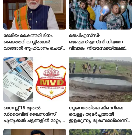
ദേശീയ കൈത്തറി ദിനം:
ജെപിഎസ്‌സി-
കൈത്തറി വസ്ത്രങ്ങൾ
ജെഎസ്എസ്‌സി നിയമന
വാങ്ങാൻ ആഹ്വാനം ചെയ്ത്
വിവാദം; നിയമസഭയിലേക്ക്
പ്രധാനമന്ത്രി
വിദ്യാർഥികളുടെ മാർച്ച് ഇന്ന്
ഓഗസ്റ്റ് 15 മുതൽ
ഗുജറാത്തിലെ കിണറിലെ
ഡ്രൈവിങ് ലൈസൻസ്
വെള്ളം തുടർച്ചയായി
പുതുക്കൽ ചട്ടങ്ങളിൽ മാറ്റം;
ഇളകുന്നു; ഭൂകമ്പമല്ലെന്ന്
വാഹനമോടിക്കുന്നവർ
വിദഗ്ധർ
അറിയേണ്ട രണ്ട് പ്രധാന