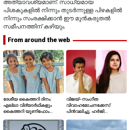
അത്യാവശ്യമാണ്. സാധ്യമായ
പിശകുകളിൽ നിന്നും തുടർന്നുള്ള പിഴകളിൽ
നിന്നും സംരക്ഷിക്കാൻ ഈ മുൻകരുതൽ
സമീപനത്തിന് കഴിയും.
From around the web
ദേശീയ കൈത്തറി ദിനം:
വിജയ്–സംഗീത
എല്ലാ വിദ്യാർഥികളും
വിവാഹമോചനക്കേസ്
കൈത്തറി യൂണിഫോം
പിൻവലിച്ചു; ഹർജി
ധരിക്കുന്ന കേരളത്തിലെ ഈ
പിൻവലിച്ചതോടെ കേസ്
സ്കൂൾ വേറിട്ട മാതൃക
അവസാനിപ്പിച്ച് കോടതി