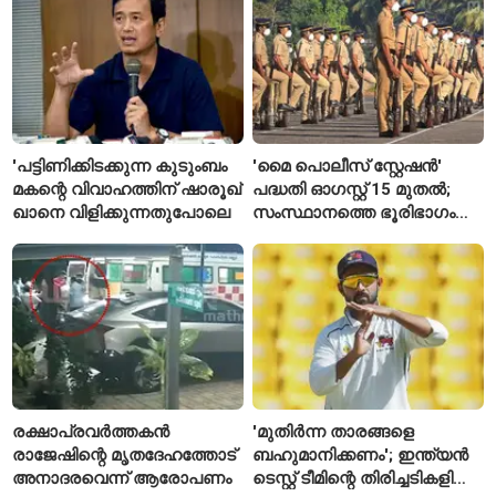
കാര്യങ്ങൾ
'പട്ടിണിക്കിടക്കുന്ന കുടുംബം
'മൈ പൊലീസ് സ്റ്റേഷൻ'
മകന്റെ വിവാഹത്തിന് ഷാരൂഖ്
പദ്ധതി ഓഗസ്റ്റ് 15 മുതൽ;
ഖാനെ വിളിക്കുന്നതുപോലെ
സംസ്ഥാനത്തെ ഭൂരിഭാഗം
സ്റ്റേഷനുകളുടെയും ചുമതല
എസ്‌ഐമാർക്ക്
രക്ഷാപ്രവർത്തകൻ
'മുതിർന്ന താരങ്ങളെ
രാജേഷിന്റെ മൃതദേഹത്തോട്
ബഹുമാനിക്കണം'; ഇന്ത്യൻ
അനാദരവെന്ന് ആരോപണം
ടെസ്റ്റ് ടീമിന്റെ തിരിച്ചടികളിൽ