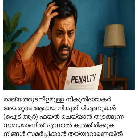
രാജ്യത്തുടനീളമുള്ള നികുതിദായകർ
അവരുടെ ആദായ നികുതി റിട്ടേണുകൾ
(ഐടിആർ) ഫയൽ ചെയ്യാൻ തുടങ്ങുന്ന
സമയമാണിത്. എന്നാൽ കാത്തിരിക്കുക.
നിങ്ങൾ സമർപ്പിക്കാൻ തയ്യാറാണെങ്കിൽ