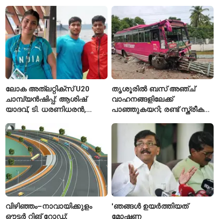
പ്രതികരിച്ച് അജിങ്ക്യ
രഹാനെ
ലോക അത്‌ലറ്റിക്സ് U20
തൃശൂരിൽ ബസ് അഞ്ച്
ചാമ്പ്യൻഷിപ്പ്: ആശിഷ്
വാഹനങ്ങളിലേക്ക്
യാദവ്, ടി. ധരണിധരൻ,
പാഞ്ഞുകയറി; രണ്ട് സ്ത്രീകൾ
അമനത് കംബോജ്
മരിച്ചു, 24 പേർക്ക് പരിക്ക്
ഫൈനലിൽ
വിഴിഞ്ഞം–നാവായിക്കുളം
'ഞങ്ങൾ ഉയർത്തിയത്
ഔട്ടർ റിങ് റോഡ്;
മോഷണ