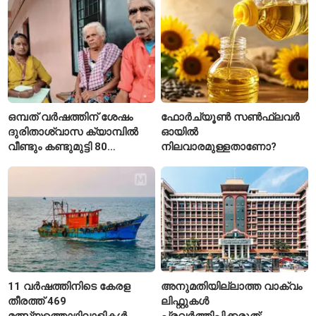
ഒമ്പത് വർഷത്തിന് ശേഷം
ഫോർച്യൂൺ സൺഫ്ലവർ
ദുരിതാശ്വാസ ക്യാമ്പിൽ
ഓയിൽ
വീണ്ടും കണ്ടുമുട്ടി 80
നിലവാരമുള്ളതാണോ?
വയസ്സുകാരായ ദമ്പതികൾ
11 വർഷത്തിനിടെ കേരള
അനുമതിയില്ലാത്ത വാക്വം
തീരത്ത് 469
ലിഫ്റ്റുകൾ
മത്സ്യത്തൊഴിലാളികൾ
പ്രവർത്തിപ്പിക്കരുത്;