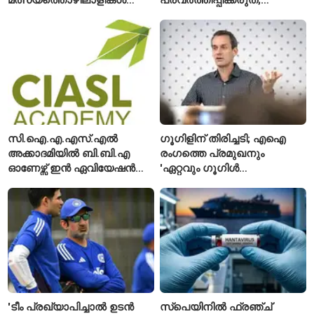
മരിച്ചു; 160 പേരെ
സുരക്ഷാ
കാണാതായി, 47,773 പേരെ
അനുമതിയില്ലാത്ത
രക്ഷപ്പെടുത്തി
ലിഫ്റ്റുകൾക്ക്
ഹൈക്കോടതിയുടെ വിലക്ക്
സി.ഐ.എ.എസ്.എൽ
ഗൂഗിളിന് തിരിച്ചടി; എഐ
അക്കാദമിയിൽ ബി.ബി.എ
രംഗത്തെ പ്രമുഖനും
ഓണേഴ്സ് ഇൻ ഏവിയേഷൻ
'ഏറ്റവും ഗൂഗിൾ
മാനേജ്മെന്റ്: പ്രവേശനം
വ്യക്തി'യെന്നും
ഈമാസം 12 വരെ
വിശേഷിപ്പിക്കപ്പെട്ട
ഗവേഷകൻ രാജിവെച്ചു
'ടീം പ്രഖ്യാപിച്ചാൽ ഉടൻ
സ്പെയിനിൽ ഫ്രഞ്ച്