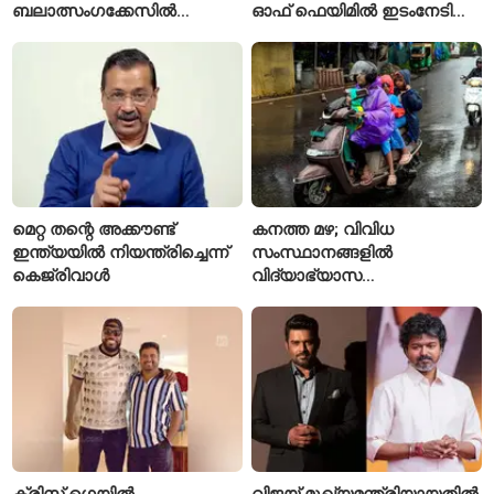
ബലാത്സംഗക്കേസിൽ
ഓഫ് ഫെയിമിൽ ഇടംനേടി
കുറ്റക്കാരനെന്ന് ബോംബെ
മലയാളി എതിക്കൽ ഹാക്കർ
ഹൈക്കോടതി
മെറ്റ തന്റെ അക്കൗണ്ട്
കനത്ത മഴ; വിവിധ
ഇന്ത്യയിൽ നിയന്ത്രിച്ചെന്ന്
സംസ്ഥാനങ്ങളിൽ
കെജ്‌രിവാൾ
വിദ്യാഭ്യാസ
സ്ഥാപനങ്ങൾക്ക് അവധി
പ്രഖ്യാപിച്ചു
ക്രിസ് ഗെയിൽ
വിജയ് മുഖ്യമന്ത്രിയായതിൽ