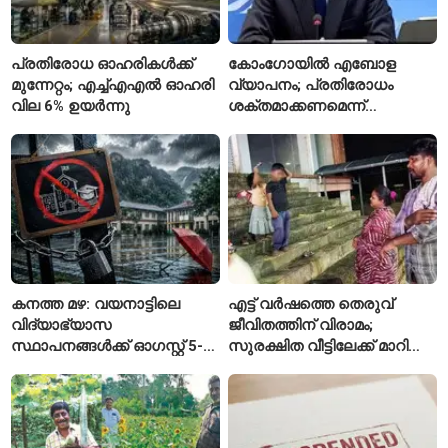
പ്രതിരോധ ഓഹരികൾക്ക്
കോംഗോയിൽ എബോള
മുന്നേറ്റം; എച്ച്എഎൽ ഓഹരി
വ്യാപനം; പ്രതിരോധം
വില 6% ഉയർന്നു
ശക്തമാക്കണമെന്ന്
ലോകാരോഗ്യ സംഘടന
കനത്ത മഴ: വയനാട്ടിലെ
എട്ട് വർഷത്തെ തെരുവ്
വിദ്യാഭ്യാസ
ജീവിതത്തിന് വിരാമം;
സ്ഥാപനങ്ങൾക്ക് ഓഗസ്റ്റ് 5-ന്
സുരക്ഷിത വീട്ടിലേക്ക് മാറി
അവധി
പയ്യന്നൂരിലെ കുടുംബം