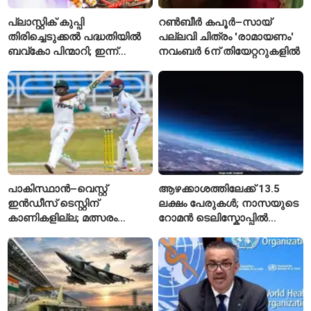
പ്ലാസ്റ്റിക് കുപ്പി
റൺബീർ കപൂർ–സായ്
തിരിച്ചെടുക്കൽ പദ്ധതിയിൽ
പല്ലവി ചിത്രം 'രാമായണം'
ബവ്കോ പിന്മാറി; ഇന്ന്
നവംബർ 6ന് തിയേറ്ററുകളിൽ
മുതൽ ഒഴിഞ്ഞ കുപ്പികൾ
സ്വീകരിക്കില്ല
പാകിസ്ഥാൻ–വെസ്റ്റ്
ആഴക്കാശത്തിലേക്ക് 13.5
ഇൻഡീസ് ടെസ്റ്റിന്
ലക്ഷം പേരുകൾ; നാസയുടെ
കാണികളില്ല; മത്സരം
റോമൻ ടെലിസ്കോപ്പിൽ
സോഷ്യൽ മീഡിയയിൽ
പേരുകൾ അയയ്ക്കാം
പരിഹാസവിഷയം