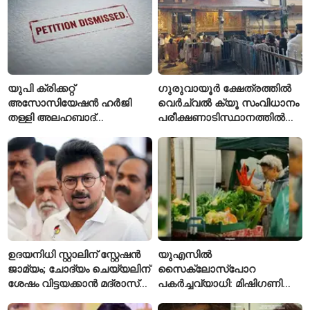
യുപി ക്രിക്കറ്റ്
ഗുരുവായൂർ ക്ഷേത്രത്തിൽ
അസോസിയേഷൻ ഹർജി
വെർച്വൽ ക്യൂ സംവിധാനം
തള്ളി അലഹബാദ്
പരീക്ഷണാടിസ്ഥാനത്തിൽ
ഹൈക്കോടതി
ആരംഭിച്ചു
ഉദയനിധി സ്റ്റാലിന് സ്റ്റേഷൻ
യുഎസിൽ
ജാമ്യം; ചോദ്യം ചെയ്യലിന്
സൈക്ലോസ്പോറ
ശേഷം വിട്ടയക്കാൻ മദ്രാസ്
പകർച്ചവ്യാധി: മിഷിഗണിൽ
ഹൈക്കോടതി ഉത്തരവ്
ആദ്യമായി രണ്ട് മരണം