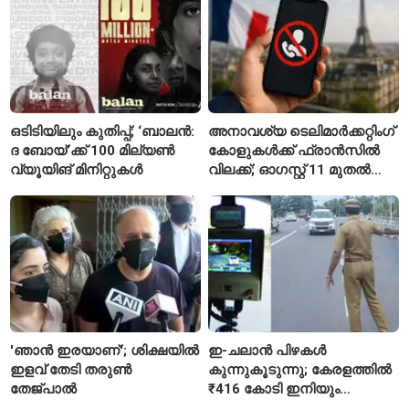
സഞ്ജയ് റാവത്ത്
ഒടിടിയിലും കുതിപ്പ്; ‘ബാലൻ:
അനാവശ്യ ടെലിമാർക്കറ്റിംഗ്
ദ ബോയ്’ക്ക് 100 മില്യൺ
കോളുകൾക്ക് ഫ്രാൻസിൽ
വ്യൂയിങ് മിനിറ്റുകൾ
വിലക്ക്; ഓഗസ്റ്റ് 11 മുതൽ
പുതിയ നിയമം
'ഞാൻ ഇരയാണ്'; ശിക്ഷയിൽ
ഇ-ചലാൻ പിഴകൾ
ഇളവ് തേടി തരുണ്‍
കുന്നുകൂടുന്നു; കേരളത്തിൽ
തേജ്പാൽ
₹416 കോടി ഇനിയും
അടയ്ക്കാനുണ്ട്