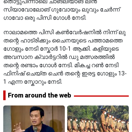
തൊട്ടുപിന്നാലെ ചാങ്‌ലിയാങ് ലിൻ
സിയാവോലോങ് ഗുവോയും ലുവും ചേർന്ന്
ഗാവോ ഒരു പിസി ഗോൾ നേടി.
നാലാമത്തെ പിസി കൺവേർഷനിൽ നിന്ന് ലു
തന്റെ ഹാട്രിക്കും ചൈനയുടെ പത്താമത്തെ
ഗോളും നേടി സ്കോർ 10-1 ആക്കി. കളിയുടെ
അവസാന ക്വാർട്ടറിൽ ഡു മത്സരത്തിൽ
തന്റെ രണ്ടാം ഗോൾ നേടി. മികച്ച റൺ നേടി
ഫിനിഷ് ചെയ്ത ചെൻ തന്റെ ഇരട്ട ഗോളും 13-
1 എന്ന സ്കോറും നേടി.
From around the web