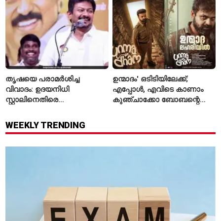
സ്ഥിരീകരിച്ചു
തൃഷയെ പരാമർശിച്ച
ഉന്മാദം' ഒടിടിയിലേക്ക്;
വിവാദം: ഉദയനിധി
എപ്പോൾ, എവിടെ കാണാം
സ്റ്റാലിനെതിരെ
കുഞ്ചാക്കോ ബോബന്റെ
ചുമത്തിയിരിക്കുന്നത്
ത്രില്ലർ?
എന്തെല്ലാം കുറ്റങ്ങൾ?
WEEKLY TRENDING