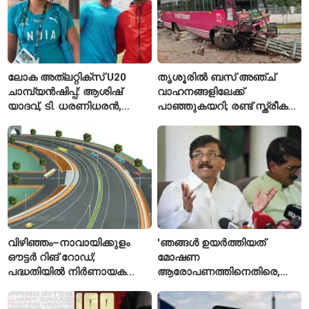
ലോക അത്‌ലറ്റിക്സ് U20
തൃശൂരിൽ ബസ് അഞ്ച്
ചാമ്പ്യൻഷിപ്പ്: ആശിഷ്
വാഹനങ്ങളിലേക്ക്
യാദവ്, ടി. ധരണിധരൻ,
പാഞ്ഞുകയറി; രണ്ട് സ്ത്രീകൾ
അമനത് കംബോജ്
മരിച്ചു, 24 പേർക്ക് പരിക്ക്
ഫൈനലിൽ
വിഴിഞ്ഞം–നാവായിക്കുളം
'ഞങ്ങൾ ഉയർത്തിയത്
ഔട്ടർ റിങ് റോഡ്;
മോഷണ
പദ്ധതിയിൽ നിർണായക
ആരോപണത്തിനെതിരെ,
മാറ്റങ്ങൾ, കേന്ദ്രം
ശ്രീരാമനെതിരെ അല്ല';
വിശദീകരണം
റിജിജുവിന് മറുപടിയുമായി