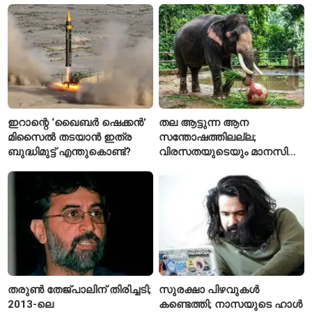
ഇറാന്റെ ‘ഖൈബർ ഷെക്കൻ’
തല ആട്ടുന്ന ആന
മിസൈൽ തടയാൻ ഇത്ര
സന്തോഷത്തിലല്ല;
ബുദ്ധിമുട്ട് എന്തുകൊണ്ട്?
വിരസതയുടെയും മാനസിക
സമ്മർദ്ദത്തിന്റെയും
ലക്ഷണമെന്ന് വിദഗ്ധർ
തരുൺ തേജ്പാലിന് തിരിച്ചടി;
സുരക്ഷാ പിഴവുകൾ
2013-ലെ
കണ്ടെത്തി; നാസയുടെ ഹാൾ