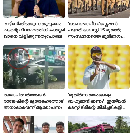
'പട്ടിണിക്കിടക്കുന്ന കുടുംബം
'മൈ പൊലീസ് സ്റ്റേഷൻ'
മകന്റെ വിവാഹത്തിന് ഷാരൂഖ്
പദ്ധതി ഓഗസ്റ്റ് 15 മുതൽ;
ഖാനെ വിളിക്കുന്നതുപോലെ
സംസ്ഥാനത്തെ ഭൂരിഭാഗം
സ്റ്റേഷനുകളുടെയും ചുമതല
എസ്‌ഐമാർക്ക്
രക്ഷാപ്രവർത്തകൻ
'മുതിർന്ന താരങ്ങളെ
രാജേഷിന്റെ മൃതദേഹത്തോട്
ബഹുമാനിക്കണം'; ഇന്ത്യൻ
അനാദരവെന്ന് ആരോപണം
ടെസ്റ്റ് ടീമിന്റെ തിരിച്ചടികളിൽ
പ്രതികരിച്ച് അജിങ്ക്യ
രഹാനെ