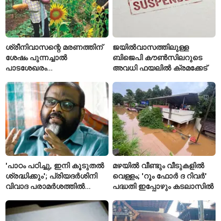
ശ്രീനിവാസന്റെ മരണത്തിന്
ജയിൽവാസത്തിലുള്ള
ശേഷം പുന്നച്ചാൽ
ബിജെപി കൗൺസിലറുടെ
പാടശേഖരം
അവധി ഫയലിൽ ക്രമക്കേട്
അവഗണിക്കപ്പെട്ടെന്ന്
കർഷകർ
'പാഠം പഠിച്ചു, ഇനി കൂടുതൽ
മഴയിൽ വീണ്ടും വീടുകളിൽ
ശ്രദ്ധിക്കും'; പ്രിയദർശിനി
വെള്ളം; 'റൂം ഫോർ ദ റിവർ'
വിവാദ പരാമർശത്തിൽ
പദ്ധതി ഇപ്പോഴും കടലാസിൽ
വിശദീകരണവുമായി മന്ത്രി
സി.പി. ജോൺ