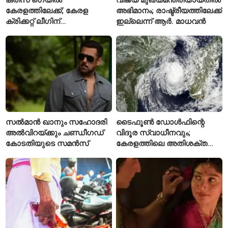
കേരളത്തിലേക്ക്; കേരള
അഭിമാനം; രാഷ്ട്രീയത്തിലേക്ക്
ക്രിക്കറ്റ് ലീഗിന്
ഇല്ലെന്ന് ആർ. മാധവൻ
മുന്നോടിയായി യുവ
താരങ്ങൾക്ക് പരിശീലനം
നൽകും
സൽമാൻ ഖാനും സഹോദരി
ടൈഫൂൺ ഡോൾഫിന്റെ
അൽവിറയ്ക്കും ചണ്ഡീഗഡ്
വിദൂര സ്വാധീനവും;
കോടതിയുടെ സമൻസ്
കേരളത്തിലെ അതിശക്ത
മഴയ്ക്ക്
കാരണമായേക്കുമെന്ന്
റിപ്പോർട്ട്