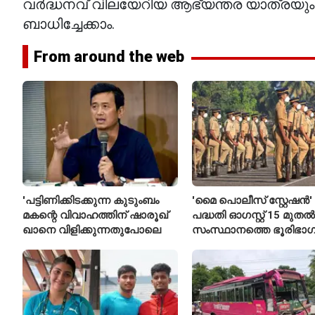
വർദ്ധനവ് വിലയേറിയ ആഭ്യന്തര യാത്രയും
ബാധിച്ചേക്കാം.
From around the web
'പട്ടിണിക്കിടക്കുന്ന കുടുംബം
'മൈ പൊലീസ് സ്റ്റേഷൻ'
മകന്റെ വിവാഹത്തിന് ഷാരൂഖ്
പദ്ധതി ഓഗസ്റ്റ് 15 മുതൽ
ഖാനെ വിളിക്കുന്നതുപോലെ
സംസ്ഥാനത്തെ ഭൂരിഭാഗ
സ്റ്റേഷനുകളുടെയും ചു
എസ്‌ഐമാർക്ക്