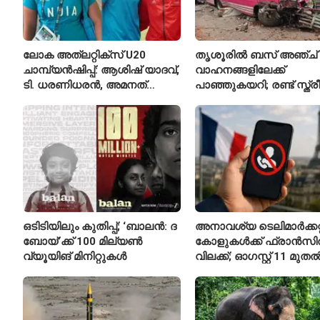
ലോക അത്‌ലറ്റിക്സ് U20
തൃശൂരിൽ ബസ് അഞ്ച്
ചാമ്പ്യൻഷിപ്പ്: ആശിഷ് യാദവ്,
വാഹനങ്ങളിലേക്ക്
ടി. ധരണിധരൻ, അമനത്
പാഞ്ഞുകയറി; രണ്ട് സ്ത്
കംബോജ് ഫൈനലിൽ
മരിച്ചു, 24 പേർക്ക് പരിക്ക്
ഒടിടിയിലും കുതിപ്പ്; ‘ബാലൻ: ദ
അനാവശ്യ ടെലിമാർക്കറ്റ
ബോയ്’ക്ക് 100 മില്യൺ
കോളുകൾക്ക് ഫ്രാൻസ
വ്യൂയിങ് മിനിറ്റുകൾ
വിലക്ക്; ഓഗസ്റ്റ് 11 മുത
പുതിയ നിയമം