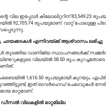
്റെ വില ഇപ്പോൾ കിലോലിറ്ററിന് 83,549.23 രൂപയ
ൽ 92,705.74 രൂപയുമാണ്. വാറ്റ് പോലുള്ള പ്
പെടുന്നു.
, ചായക്കടകൾ എന്നിവയ്ക്ക് ആശ്വാസം ലഭിച്ചു
മ്പനികൾ തുടങ്ങിയ വാണിജ്യ സ്ഥാപനങ്ങൾക്ക് സമ്മർദ്
ലിണ്ടറുകളുടെ വിലയിൽ 58.50 രൂപ കുറച്ചതോടെ
ണിത്.
മുംബൈയിൽ 1,616.50 രൂപയുമായി കുറയും. ഏപ്
റഞ്ഞിട്ടുണ്ട്, ഇത് ഓവർഹെഡ് ചെലവുകൾ നേരി
ായ മാറ്റമാണ്.
ഡീസൽ വിലകളിൽ മാറ്റമില്ല