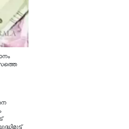
ാനം
ാസത്തെ
തന
ം
്
്ധിമുട്ട്