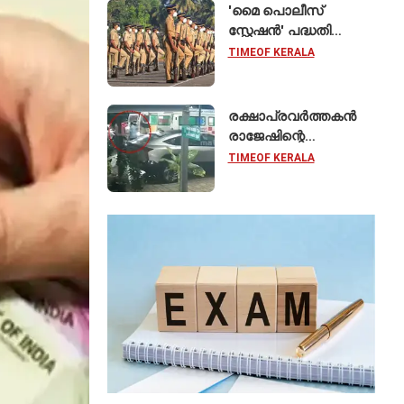
'മൈ പൊലീസ്
സ്റ്റേഷൻ' പദ്ധതി
ഓഗസ്റ്റ് 15 മുതൽ;
TIMEOF KERALA
സംസ്ഥാനത്തെ
ഭൂരിഭാഗം
സ്റ്റേഷനുകളുടെയും
രക്ഷാപ്രവർത്തകൻ
ചുമതല
രാജേഷിന്റെ
എസ്‌ഐമാർക്ക്
മൃതദേഹത്തോട്
TIMEOF KERALA
അനാദരവെന്ന്
ആരോപണം