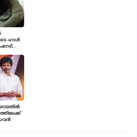
ൾ
ുടെ ഹാൾ
ംനേടി
ഹാക്കർ
രിയായതിൽ
്തിലേക്ക്
ാധവൻ