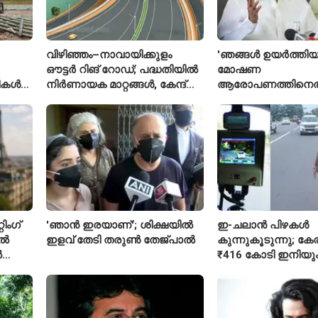
വിഴിഞ്ഞം–നാവായിക്കുളം
'ഞങ്ങൾ ഉയർത്തിയ
ഔട്ടർ റിങ് റോഡ്; പദ്ധതിയിൽ
മോഷണ
രീകൾ
നിർണായക മാറ്റങ്ങൾ, കേന്ദ്രം
ആരോപണത്തിനെത
വിശദീകരണം
ശ്രീരാമനെതിരെ അ
റിജിജുവിന് മറുപടി
സഞ്ജയ് റാവത്ത്
ിംഗ്
'ഞാൻ ഇരയാണ്'; ശിക്ഷയിൽ
ഇ-ചലാൻ പിഴകൾ
ിൽ
ഇളവ് തേടി തരുണ്‍ തേജ്പാൽ
കുന്നുകൂടുന്നു; ക
ൽ
₹416 കോടി ഇനിയു
അടയ്ക്കാനുണ്ട്