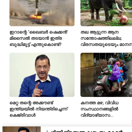
ഇറാന്റെ ‘ഖൈബർ ഷെക്കൻ’
തല ആട്ടുന്ന ആന
മിസൈൽ തടയാൻ ഇത്ര
സന്തോഷത്തിലല്ല;
ബുദ്ധിമുട്ട് എന്തുകൊണ്ട്?
വിരസതയുടെയും മാന
സമ്മർദ്ദത്തിന്റെയും
ലക്ഷണമെന്ന് വിദഗ്ധർ
മെറ്റ തന്റെ അക്കൗണ്ട്
കനത്ത മഴ; വിവിധ
ഇന്ത്യയിൽ നിയന്ത്രിച്ചെന്ന്
സംസ്ഥാനങ്ങളിൽ
കെജ്‌രിവാൾ
വിദ്യാഭ്യാസ
സ്ഥാപനങ്ങൾക്ക് അവധി
പ്രഖ്യാപിച്ചു