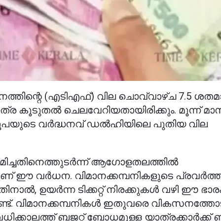
ിന്റെ (എടിഎഫ്) വില ചൊവ്വാഴ്ച 7.5 ശതമ
 യാത്ര കൂടുതൽ ചെലവേറിയതായിരിക്കും. മൂന്ന് മ
5 രൂപയുടെ വർദ്ധനവ് ഡൽഹിയിലെ പുതിയ വില
ച്ചതിനെത്തുടർന്ന് ആഗോളതലത്തിൽ
ണ് ഈ വർധന. വിമാനക്കമ്പനികളുടെ പ്രവർത്
ാൽ, ഉയർന്ന ടിക്കറ്റ് നിരക്കുകൾ വഴി ഈ ഭാര
്ട്. വിമാനക്കമ്പനികൾ ഇതുവരെ വികസനത്തോട
വധിക്കാലത്ത് ബജറ്റ് ബോധമുള്ള യാത്രക്കാർക്ക് ബുദ