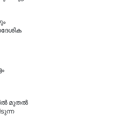
ും
രാദേശിക
ദം
രിൽ മുതൽ
ടുന്ന