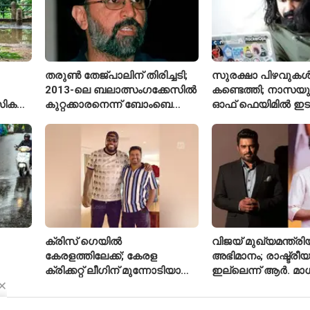
തരുൺ തേജ്പാലിന് തിരിച്ചടി;
സുരക്ഷാ പിഴവുക
2013-ലെ ബലാത്സംഗക്കേസിൽ
കണ്ടെത്തി; നാസയ
സിക
കുറ്റക്കാരനെന്ന് ബോംബെ
ഓഫ് ഫെയിമിൽ ഇട
ഹൈക്കോടതി
മലയാളി എതിക്കൽ 
ക്രിസ് ഗെയിൽ
വിജയ് മുഖ്യമന്ത്
കേരളത്തിലേക്ക്; കേരള
അഭിമാനം; രാഷ്ട്രീയത
ക്രിക്കറ്റ് ലീഗിന് മുന്നോടിയായി
ഇല്ലെന്ന് ആർ. മ
യുവ താരങ്ങൾക്ക് പരിശീലനം
നൽകും