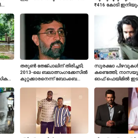
ൽ
₹416 കോടി ഇനിയു
അടയ്ക്കാനുണ്ട്
തരുൺ തേജ്പാലിന് തിരിച്ചടി;
സുരക്ഷാ പിഴവുക
2013-ലെ ബലാത്സംഗക്കേസിൽ
കണ്ടെത്തി; നാസയ
സിക
കുറ്റക്കാരനെന്ന് ബോംബെ
ഓഫ് ഫെയിമിൽ ഇട
ഹൈക്കോടതി
മലയാളി എതിക്കൽ 