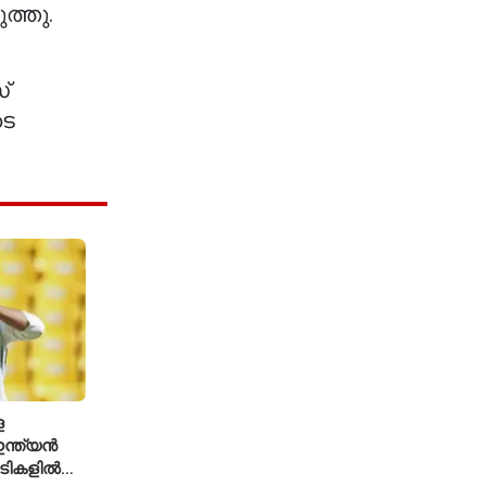
ത്തു.
്
ടെ
െ
ന്ത്യൻ
ച്ചടികളിൽ