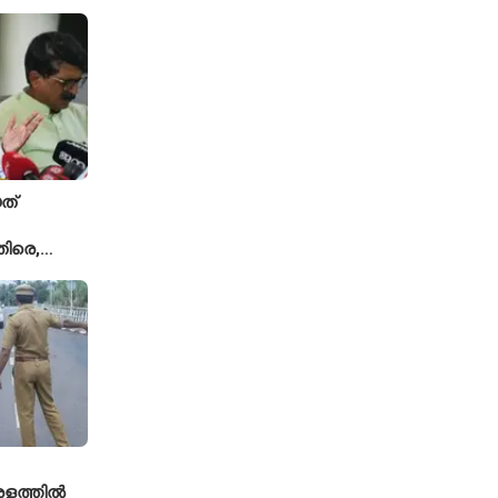
്ക്യ രഹാനെ
ത്
ിരെ,
ല്ല';
യുമായി
േരളത്തിൽ