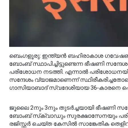
ബെംഗളൂരു: ഇന്ത്യൻ ബഹിരാകാശ ഗവേഷണ
ബോംബ് സ്ഥാപിച്ചിട്ടുണ്ടെന്ന ഭീഷണി സന്
പരിശോധന നടത്തി. എന്നാൽ പരിശോധനയിൽ
സന്ദേശം വ്യാജമാണെന്ന് സ്ഥിരീകരിച്ചതോട
ഗാസിയാബാദ് സ്വദേശിയായ 36-കാരനെ പൊല
ജൂലൈ 2നും 3നും തുടർച്ചയായി ഭീഷണി സന്
ബോംബ് സ്‌ക്വാഡും സുരക്ഷാസേനയും പര
രജിസ്റ്റർ ചെയ്ത കേസിൽ സാങ്കേതിക ത