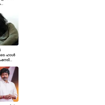
ം
ൾ
ുടെ ഹാൾ
ംനേടി
ഹാക്കർ