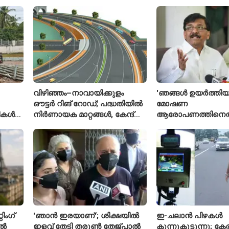
മതല
പ്രതികരിച്ച് അജിങ
വിഴിഞ്ഞം–നാവായിക്കുളം
'ഞങ്ങൾ ഉയർത്തിയ
ഔട്ടർ റിങ് റോഡ്; പദ്ധതിയിൽ
മോഷണ
രീകൾ
നിർണായക മാറ്റങ്ങൾ, കേന്ദ്രം
ആരോപണത്തിനെത
വിശദീകരണം
ശ്രീരാമനെതിരെ അ
റിജിജുവിന് മറുപടി
സഞ്ജയ് റാവത്ത്
ിംഗ്
'ഞാൻ ഇരയാണ്'; ശിക്ഷയിൽ
ഇ-ചലാൻ പിഴകൾ
ിൽ
ഇളവ് തേടി തരുണ്‍ തേജ്പാൽ
കുന്നുകൂടുന്നു; ക