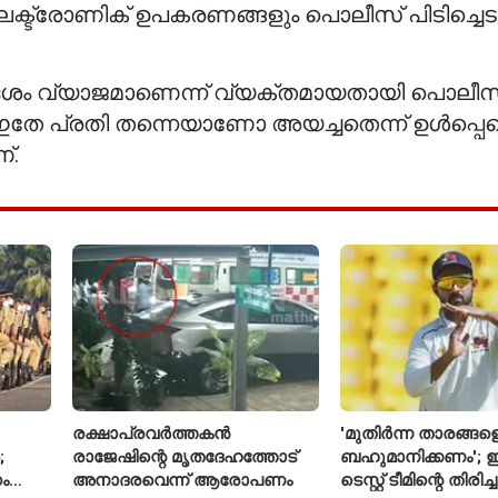
ഇലക്ട്രോണിക് ഉപകരണങ്ങളും പൊലീസ് പിടിച്ചെടു
ശം വ്യാജമാണെന്ന് വ്യക്തമായതായി പൊലീസ
ം ഇതേ പ്രതി തന്നെയാണോ അയച്ചതെന്ന് ഉൾപ്പെ
്.
രക്ഷാപ്രവർത്തകൻ
'മുതിർന്ന താരങ്ങള
;
രാജേഷിന്റെ മൃതദേഹത്തോട്
ബഹുമാനിക്കണം'; ഇ
ം
അനാദരവെന്ന് ആരോപണം
ടെസ്റ്റ് ടീമിന്റെ തിരി