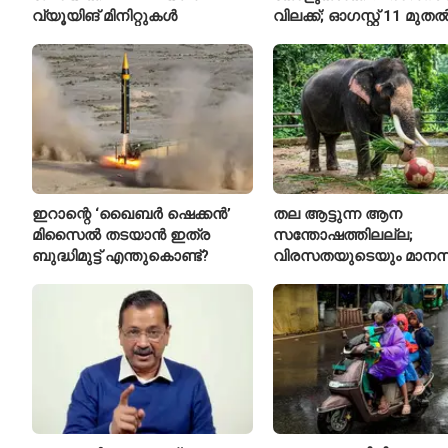
വ്യൂയിങ് മിനിറ്റുകൾ
വിലക്ക്; ഓഗസ്റ്റ് 11 മുത
പുതിയ നിയമം
ഇറാന്റെ ‘ഖൈബർ ഷെക്കൻ’
തല ആട്ടുന്ന ആന
മിസൈൽ തടയാൻ ഇത്ര
സന്തോഷത്തിലല്ല;
ബുദ്ധിമുട്ട് എന്തുകൊണ്ട്?
വിരസതയുടെയും മാന
സമ്മർദ്ദത്തിന്റെയും
ലക്ഷണമെന്ന് വിദഗ്ധർ