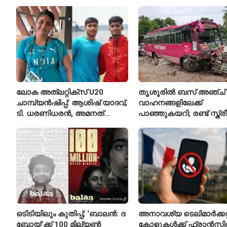
സ്റ്റേഷനുകളുടെയും ചു
എസ്‌ഐമാർക്ക്
ലോക അത്‌ലറ്റിക്സ് U20
തൃശൂരിൽ ബസ് അഞ്ച്
ചാമ്പ്യൻഷിപ്പ്: ആശിഷ് യാദവ്,
വാഹനങ്ങളിലേക്ക്
ടി. ധരണിധരൻ, അമനത്
പാഞ്ഞുകയറി; രണ്ട് സ്ത്
കംബോജ് ഫൈനലിൽ
മരിച്ചു, 24 പേർക്ക് പരിക്ക്
ഒടിടിയിലും കുതിപ്പ്; ‘ബാലൻ: ദ
അനാവശ്യ ടെലിമാർക്കറ്റ
ബോയ്’ക്ക് 100 മില്യൺ
കോളുകൾക്ക് ഫ്രാൻസ