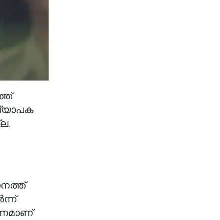
ത്
 വ്യാപക
ല.
നത്ത്
്ന്
ഷണമാണ്