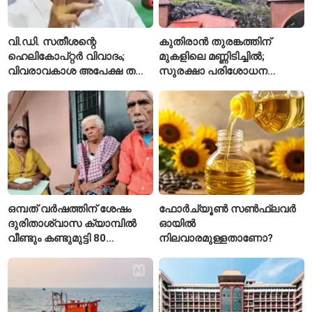
വി.ഡി. സതീശന്റെ
കുതിരാൻ തുരങ്കത്തിന്
ഹെലികോപ്റ്റർ വിവാദം;
മുകളിലെ മണ്ണിടിച്ചിൽ;
വിവരാവകാശ അപേക്ഷ തള്ളി
സുരക്ഷാ പരിശോധന
കേരള സർക്കാർ
ആരംഭിച്ച് എൻഎച്ച്എഐ
ഒമ്പത് വർഷത്തിന് ശേഷം
ഫോർച്യൂൺ സൺഫ്ലവർ
ദുരിതാശ്വാസ ക്യാമ്പിൽ
ഓയിൽ
വീണ്ടും കണ്ടുമുട്ടി 80
നിലവാരമുള്ളതാണോ?
വയസ്സുകാരായ ദമ്പതികൾ