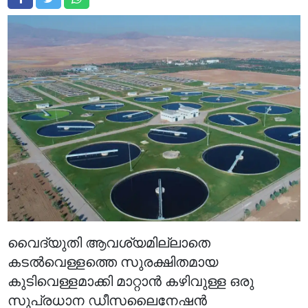
വൈദ്യുതി ആവശ്യമില്ലാതെ
കടൽവെള്ളത്തെ സുരക്ഷിതമായ
കുടിവെള്ളമാക്കി മാറ്റാൻ കഴിവുള്ള ഒരു
സുപ്രധാന ഡീസലൈനേഷൻ