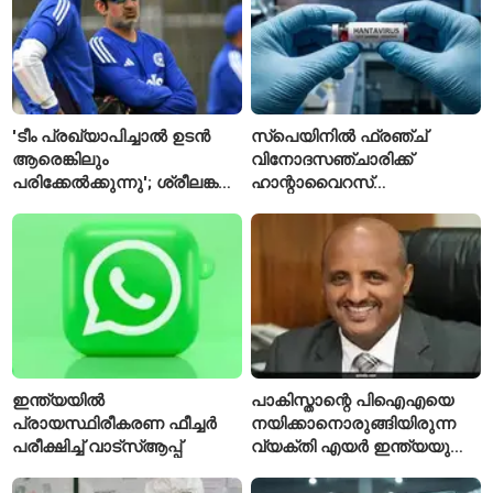
'ടീം പ്രഖ്യാപിച്ചാൽ ഉടൻ
സ്പെയിനിൽ ഫ്രഞ്ച്
ആരെങ്കിലും
വിനോദസഞ്ചാരിക്ക്
പരിക്കേൽക്കുന്നു'; ശ്രീലങ്കൻ
ഹാന്റാവൈറസ്
ടെസ്റ്റിന് മുൻപ് ഇന്ത്യൻ
സ്ഥിരീകരിച്ചു; രോഗിയെ
ടീമിനെ കുറിച്ച് മുൻതാരം
ഐസൊലേഷനിൽ
പ്രവേശിപ്പിച്ചു
ഇന്ത്യയിൽ
പാകിസ്താന്റെ പിഐഎയെ
പ്രായസ്ഥിരീകരണ ഫീച്ചർ
നയിക്കാനൊരുങ്ങിയിരുന്ന
പരീക്ഷിച്ച് വാട്‌സ്ആപ്പ്
വ്യക്തി എയർ ഇന്ത്യയുടെ
പുതിയ സിഇഒ