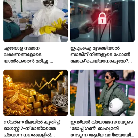
എബോള സമാന
ഇഎംഐ മുടങ്ങിയാൽ
ലക്ഷണങ്ങളോടെ
ബാങ്കിന് നിങ്ങളുടെ ഫോൺ
യാത്രക്കാരൻ മരിച്ചു;
ലോക്ക് ചെയ്യാനാകുമോ?
കോംഗോയിൽ 200-ഓളം
ആർബിഐയുടെ പുതിയ
യാത്രക്കാരെ
ചട്ടങ്ങൾ ഇങ്ങനെ
നിരീക്ഷണത്തിൽ
സ്വർണവിലയിൽ കുതിപ്പ്;
ഇന്ത്യൻ വ്യോമസേനയുടെ
ഓഗസ്റ്റ് 7-ന് രാജ്യത്തെ
'ടോപ്പ് ഗൺ' ബഹുമതി
പ്രധാന നഗരങ്ങളിൽ
നേടുന്ന ആദ്യ വനിതയായി