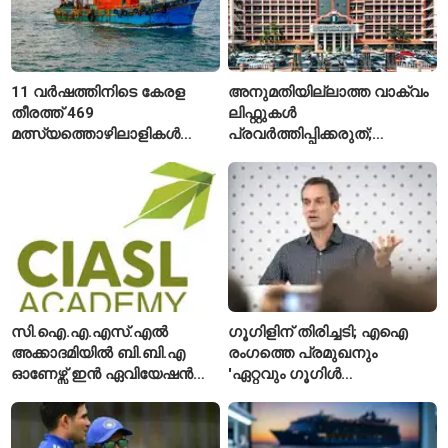
11 വർഷത്തിനിടെ കേരള
അനുമതിയില്ലാത്ത വാക്വം
തീരത്ത് 469
ലിഫ്റ്റുകൾ
മത്സ്യത്തൊഴിലാളികൾ
പ്രവർത്തിപ്പിക്കരുത്;
മരിച്ചു; 160 പേരെ
സുരക്ഷാ
കാണാതായി, 47,773 പേരെ
അനുമതിയില്ലാത്ത
രക്ഷപ്പെടുത്തി
ലിഫ്റ്റുകൾക്ക്
ഹൈക്കോടതിയുടെ വിലക്ക്
സി.ഐ.എ.എസ്.എൽ
ഗൂഗിളിന് തിരിച്ചടി; എഐ
അക്കാദമിയിൽ ബി.ബി.എ
രംഗത്തെ പ്രമുഖനും
ഓണേഴ്സ് ഇൻ ഏവിയേഷൻ
'ഏറ്റവും ഗൂഗിൾ
മാനേജ്മെന്റ്: പ്രവേശനം
വ്യക്തി'യെന്നും
ഈമാസം 12 വരെ
വിശേഷിപ്പിക്കപ്പെട്ട
ഗവേഷകൻ രാജിവെച്ചു