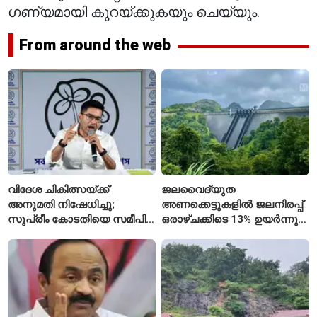
ഗണ്യമായി കുറയ്ക്കുകയും ചെയ്യും.
From around the web
വിദേശ ചികിത്സയ്ക്ക്
ജലവൈദ്യുത
അനുമതി നിഷേധിച്ചു;
അണക്കെട്ടുകളിൽ ജലനിരപ്പ്
സുപ്രീം കോടതിയെ സമീപിച്ച്
ഒരാഴ്ചക്കിടെ 13% ഉയർന്നു;
അഭിഷേക് ബാനർജി
കഴിഞ്ഞ വർഷത്തേക്കാൾ
ഇപ്പോഴും കുറവ്