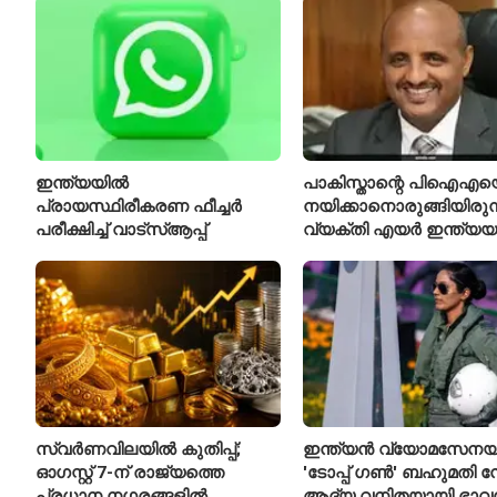
ഈമാസം 12 വരെ
രാജിവെച്ചു
ഇന്ത്യയിൽ
പാകിസ്താന്റെ പിഐഎയ
പ്രായസ്ഥിരീകരണ ഫീച്ചർ
നയിക്കാനൊരുങ്ങിയിരുന
പരീക്ഷിച്ച് വാട്‌സ്ആപ്പ്
വ്യക്തി എയർ ഇന്ത്യയ
പുതിയ സിഇഒ
സ്വർണവിലയിൽ കുതിപ്പ്;
ഇന്ത്യൻ വ്യോമസേനയ
ഓഗസ്റ്റ് 7-ന് രാജ്യത്തെ
'ടോപ്പ് ഗൺ' ബഹുമതി നേ
പ്രധാന നഗരങ്ങളിൽ
ആദ്യ വനിതയായി ഭാവ