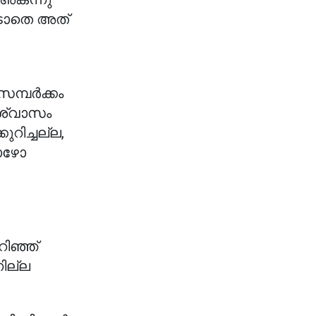
ടാതെ അത്
മ്പർക്കം
ശ്വാസം
റിച്ചല്ല,
പോഴോ
ിഞ്ഞ്
നില്ല