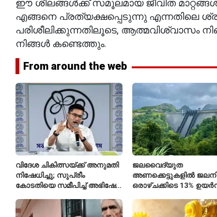
ഈ ശീലങ്ങൾക്ക് സമൂലമായ ജീവിത മാറ്റങ്ങൾ ആ
എങ്ങനെ പ്രത്യക്ഷപ്പെടുന്നു എന്നതിലെ ശ്
പരിശീലിക്കുന്നതിലൂടെ, ആത്മവിശ്വാസം ന
നിങ്ങൾ കണ്ടെത്തും.
From around the web
വിദേശ ചികിത്സയ്ക്ക് അനുമതി
ജലവൈദ്യുത
നിഷേധിച്ചു; സുപ്രീം
അണക്കെട്ടുകളിൽ ജലനിരപ
കോടതിയെ സമീപിച്ച് അഭിഷേക്
ഒരാഴ്ചക്കിടെ 13% ഉയർന്
ബാനർജി
കഴിഞ്ഞ വർഷത്തേക്കാൾ
ഇപ്പോഴും കുറവ്