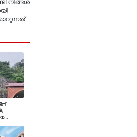
്ടി നിങ്ങൾ
ായി
ാറുന്നത്
ിന്
ൽ;
ധന
്ച്എഐ