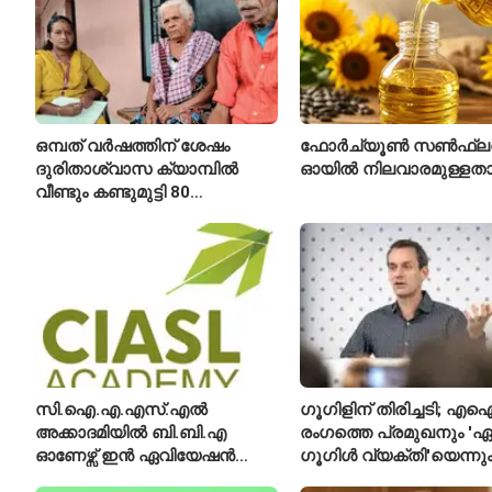
ഒമ്പത് വർഷത്തിന് ശേഷം
ഫോർച്യൂൺ സൺഫ്ല
ദുരിതാശ്വാസ ക്യാമ്പിൽ
ഓയിൽ നിലവാരമുള്ള
വീണ്ടും കണ്ടുമുട്ടി 80
വയസ്സുകാരായ ദമ്പതികൾ
സി.ഐ.എ.എസ്.എൽ
ഗൂഗിളിന് തിരിച്ചടി; എ
അക്കാദമിയിൽ ബി.ബി.എ
രംഗത്തെ പ്രമുഖനും 'ഏറ
ഓണേഴ്സ് ഇൻ ഏവിയേഷൻ
ഗൂഗിൾ വ്യക്തി'യെന്നു
മാനേജ്മെന്റ്: പ്രവേശനം
വിശേഷിപ്പിക്കപ്പെട്ട ഗ