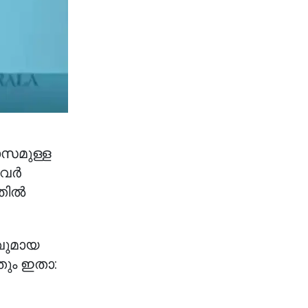
ാസമുള്ള
അവർ
്തിൽ
വുമായ
തും ഇതാ: