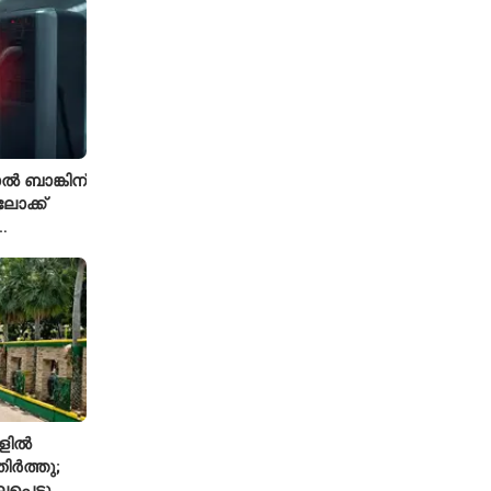
 ബാങ്കിന്
ോക്ക്
ുതിയ
ൂളിൽ
ിർത്തു;
പെട്ടു,