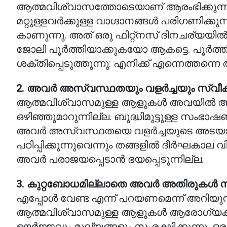
ആത്മവിശ്വാസത്തോടെയാണ് ആരംഭിക്കുന്
മറ്റുള്ളവർക്കുള്ള വാഗ്ദാനങ്ങൾ പരിഗണിക
കാണുന്നു. അത് ഒരു ഫിറ്റ്നസ് ദിനചര്യയിൽ 
ജോലി പൂർത്തിയാക്കുകയോ ആകട്ടെ. പൂർത്ത
ശക്തിപ്പെടുത്തുന്നു: എനിക്ക് എന്നെത്തന്ന
2. അവർ അസ്വസ്ഥതയും വളർച്ചയും സ്വീകരി
ആത്മവിശ്വാസമുള്ള ആളുകൾ അവയിൽ ആശ്രയ
ഒഴിഞ്ഞുമാറുന്നില്ല. ബുദ്ധിമുട്ടുള്ള സം
അവർ അസ്വസ്ഥതയെ വളർച്ചയുടെ അടയാളമ
പഠിപ്പിക്കുന്നുവെന്നും തങ്ങളിൽ ദീർഘകാ
അവർ പരാജയപ്പെടാൻ ഭയപ്പെടുന്നില്ല.
3. കുറ്റബോധമില്ലാതെ അവർ അതിരുകൾ നിശ്
എപ്പോൾ വേണ്ട എന്ന് പറയണമെന്ന് അറിയു
ആത്മവിശ്വാസമുള്ള ആളുകൾ ആരോഗ്യകരമ
ഊർജ്ജവും മൂല്യങ്ങളും സംരക്ഷിക്കുന്നു.