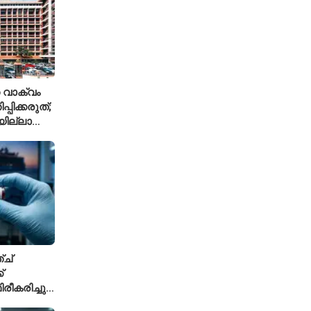
 വാക്വം
്പിക്കരുത്;
ില്ലാത്ത
ിലക്ക്
ച്
്
ീകരിച്ചു;
ലേഷനിൽ