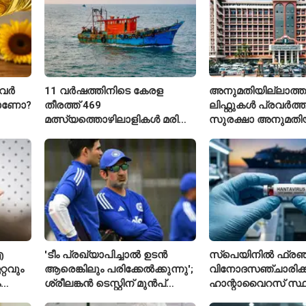
വർ
11 വർഷത്തിനിടെ കേരള
അനുമതിയില്ലാത്ത
താണോ?
തീരത്ത് 469
ലിഫ്റ്റുകൾ പ്രവർത്തിപ
മത്സ്യത്തൊഴിലാളികൾ മരിച്ചു;
സുരക്ഷാ അനുമതിയ
160 പേരെ കാണാതായി,
ലിഫ്റ്റുകൾക്ക്
47,773 പേരെ രക്ഷപ്പെടുത്തി
ഹൈക്കോടതിയുടെ വ
ഐ
'ടീം പ്രഖ്യാപിച്ചാൽ ഉടൻ
സ്പെയിനിൽ ഫ്രഞ്
്റവും
ആരെങ്കിലും പരിക്കേൽക്കുന്നു';
വിനോദസഞ്ചാരിക്ക
ം
ശ്രീലങ്കൻ ടെസ്റ്റിന് മുൻപ്
ഹാന്റാവൈറസ് സ്ഥിര
വേഷകൻ
ഇന്ത്യൻ ടീമിനെ കുറിച്ച്
രോഗിയെ ഐസൊ