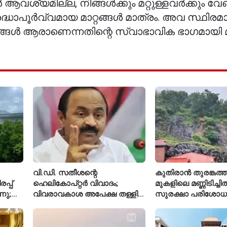
വശ്യമില്ല, നിങ്ങൾക്കും മറ്റുള്ളവർക്കും വേണ
രദ്ധാപൂർവ്വമായ മാറ്റങ്ങൾ മാത്രം. അവ സ്ഥിരമ
ിങ്ങൾ ആരാണെന്നതിന്റെ സ്വാഭാവിക ഭാഗമായി മ
വി.ഡി. സതീശന്റെ
കുതിരാൻ തുരങ്കത്ത
്പ്
ഹെലികോപ്റ്റർ വിവാദം;
മുകളിലെ മണ്ണിടിച്ചി
നു;
വിവരാവകാശ അപേക്ഷ തള്ളി
സുരക്ഷാ പരിശോ
കേരള സർക്കാർ
ആരംഭിച്ച് എൻഎച