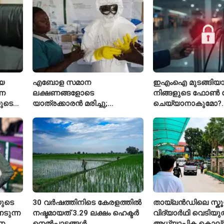
മുൻതാരം
പ്രവേശിപ്പിച്ചു
െ
എബോള സമാന
ഇഎംഐ മുടങ്ങിയാൽ
്ന
ലക്ഷണങ്ങളോടെ
നിങ്ങളുടെ ഫോൺ ല
ുടെ
യാത്രക്കാരൻ മരിച്ചു;
ചെയ്യാനാകുമോ?
കോംഗോയിൽ 200-ഓളം
ആർബിഐയുടെ പ
യാത്രക്കാരെ നിരീക്ഷണത്തിൽ
ചട്ടങ്ങൾ ഇങ്ങനെ
ുടെ
30 വർഷത്തിനിടെ കേരളത്തിൽ
തായ്‌ലൻഡിലെ സ്ക
ടുന്ന
നഷ്ടമായത് 3.29 ലക്ഷം ഹെക്ടർ
വിദ്യാർഥി വെടിയുത
ന
നെൽപ്പാടങ്ങൾ
അധ്യാപിക കൊല്ലപ്