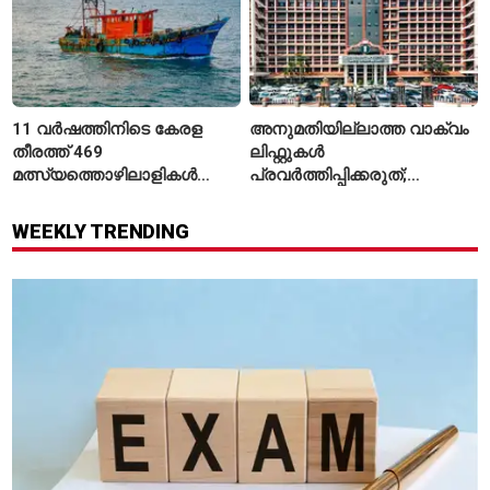
11 വർഷത്തിനിടെ കേരള
അനുമതിയില്ലാത്ത വാക്വം
തീരത്ത് 469
ലിഫ്റ്റുകൾ
മത്സ്യത്തൊഴിലാളികൾ
പ്രവർത്തിപ്പിക്കരുത്;
മരിച്ചു; 160 പേരെ
സുരക്ഷാ
കാണാതായി, 47,773 പേരെ
അനുമതിയില്ലാത്ത
WEEKLY TRENDING
രക്ഷപ്പെടുത്തി
ലിഫ്റ്റുകൾക്ക്
ഹൈക്കോടതിയുടെ വിലക്ക്