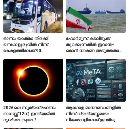
ഓണം യാത്രാ തിരക്ക്;
ഹോർമുസ് കടലിടുക്ക്
ബെംഗളൂരുവിൽ നിന്ന്
തുറക്കുന്നതിൽ ഇറാൻ–
കേരളത്തിലേക്ക് 90
ഒമാൻ ധാരണ അടുത്തതായി;
പ്രത്യേക ബസുകൾ
നിബന്ധനകളുമായി
ടെഹ്റാൻ
2026ലെ സൂര്യഗ്രഹണം
ആഗോള മാനദണ്ഡങ്ങളിൽ
ഓഗസ്റ്റ് 12ന്; ഇന്ത്യയിൽ
നിന്ന് വ്യത്യസ്തമായ
ദൃശ്യമാകുമോ?
നിയമങ്ങളിലേക്ക് ഇന്ത്യ;
മെറ്റയ്ക്ക് കേന്ദ്രത്തിന്റെ