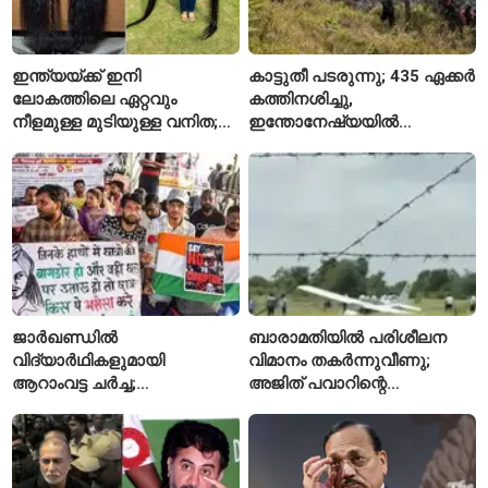
ഇന്ത്യയ്ക്ക് ഇനി
കാട്ടുതീ പടരുന്നു; 435 ഏക്കർ
ലോകത്തിലെ ഏറ്റവും
കത്തിനശിച്ചു,
നീളമുള്ള മുടിയുള്ള വനിത;
ഇന്തോനേഷ്യയിൽ
2015 മുതൽ മുടി മുറിച്ചിട്ടില്ല
ദേശീയോദ്യാനം അടച്ചു
ജാർഖണ്ഡിൽ
ബാരാമതിയിൽ പരിശീലന
വിദ്യാർഥികളുമായി
വിമാനം തകർന്നുവീണു;
ആറാംവട്ട ചർച്ച;
അജിത് പവാറിന്റെ
റാഞ്ചിയിലെ സമരം 16-ാം
അപകടത്തിന് പിന്നാലെ
ദിവസത്തിലേക്ക്
രണ്ടാമത്തെ സംഭവം