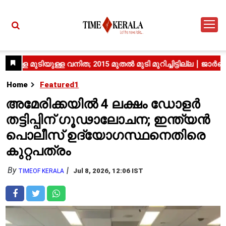
Home
Featured1
അമേരിക്കയിൽ 4 ലക്ഷം ഡോളർ
തട്ടിപ്പിന് ഗൂഢാലോചന; ഇന്ത്യൻ
പൊലീസ് ഉദ്യോഗസ്ഥനെതിരെ
കുറ്റപത്രം
By
Jul 8, 2026, 12:06 IST
TIMEOF KERALA