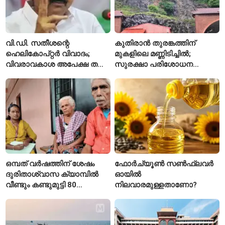
വി.ഡി. സതീശന്റെ
കുതിരാൻ തുരങ്കത്തിന്
ഹെലികോപ്റ്റർ വിവാദം;
മുകളിലെ മണ്ണിടിച്ചിൽ;
വിവരാവകാശ അപേക്ഷ തള്ളി
സുരക്ഷാ പരിശോധന
കേരള സർക്കാർ
ആരംഭിച്ച് എൻഎച്ച്എഐ
ഒമ്പത് വർഷത്തിന് ശേഷം
ഫോർച്യൂൺ സൺഫ്ലവർ
ദുരിതാശ്വാസ ക്യാമ്പിൽ
ഓയിൽ
വീണ്ടും കണ്ടുമുട്ടി 80
നിലവാരമുള്ളതാണോ?
വയസ്സുകാരായ ദമ്പതികൾ