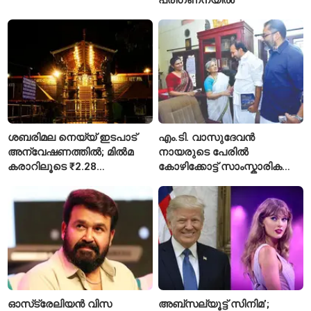
ശബരിമല നെയ്യ് ഇടപാട്
എം.ടി. വാസുദേവൻ
അന്വേഷണത്തിൽ; മിൽമ
നായരുടെ പേരിൽ
കരാറിലൂടെ ₹2.28
കോഴിക്കോട്ട് സാംസ്കാരിക
കോടിയുടെ നഷ്ടമെന്ന്
പാർക്ക്; പ്രാരംഭ
എഫ്ഐആർ
പ്രവർത്തനങ്ങൾക്ക് ₹50
കോടി
ഓസ്‌ട്രേലിയൻ വിസ
അബ്സല്യൂട്ട് സിനിമ’;