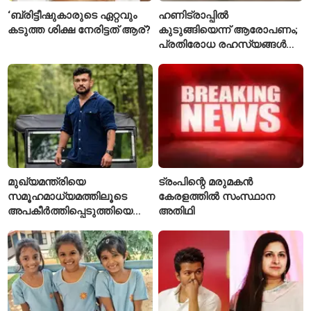
‘ബ്രിട്ടീഷുകാരുടെ ഏറ്റവും
ഹണിട്രാപ്പിൽ
കടുത്ത ശിക്ഷ നേരിട്ടത് ആര്?
കുടുങ്ങിയെന്ന് ആരോപണം;
പ്രതിരോധ രഹസ്യങ്ങൾ
ചോർത്തിയ വ്യോമസേന
വിങ് കമാൻഡർ അറസ്റ്റിൽ
മുഖ്യമന്ത്രിയെ
ട്രംപിന്റെ മരുമകൻ
സമൂഹമാധ്യമത്തിലൂടെ
കേരളത്തിൽ സംസ്ഥാന
അപകീർത്തിപ്പെടുത്തിയെന്ന്
അതിഥി
ആരോപണം; അർജുൻ
ആയങ്കിക്കെതിരെ പുതിയ
കേസ്