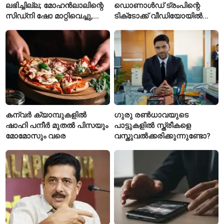
ലഭിച്ചില്ല; മോഹൻലാലിന്റെ
ഡൊണാൾഡ് ട്രംപിന്റെ
സിഡ്‌നി ഷോ മാറ്റിവെച്ചു,
ടിക്‌ടോക്ക് വീഡിയോയിൽ
വീഡിയോയിലൂടെ ക്ഷമ
നിന്ന് ടെയ്‌ലർ സ്വിഫ്റ്റിന്റെ
ചോദിച്ച് താരം
‘August’ നീക്കം ചെയ്തു
കന്വർ ക്യാമ്പുകളിൽ
ഗുരു രൺധാവയുടെ
ഷാഹി പനീർ മുതൽ പിസയും
പാട്ടുകളിൽ സ്ത്രീകളെ
മോമോസും വരെ
വസ്തുവൽക്കരിക്കുന്നുണ്ടോ?