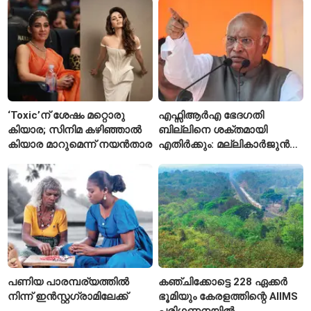
സമ്മർദം
‘Toxic’ന് ശേഷം മറ്റൊരു
എഫ്സിആർഎ ഭേദഗതി
കിയാര; സിനിമ കഴിഞ്ഞാൽ
ബില്ലിനെ ശക്തമായി
കിയാര മാറുമെന്ന് നയൻതാര
എതിർക്കും: മല്ലികാർജുൻ
ഖർഗെ
പണിയ പാരമ്പര്യത്തിൽ
കഞ്ചിക്കോട്ടെ 228 ഏക്കർ
നിന്ന് ഇൻസ്റ്റഗ്രാമിലേക്ക്
ഭൂമിയും കേരളത്തിന്റെ AIIMS
പരിഗണനയിൽ