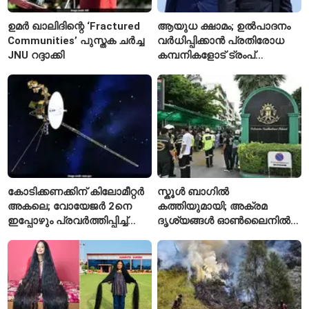
ഉമർ ഖാലിദിന്റെ ‘Fractured
ആയുധ ക്ഷാമം; ഉൽപാദനം
Communities’ പുസ്തക ചർച്ച
വർധിപ്പിക്കാൻ പ്രതിരോധ
JNU റദ്ദാക്കി
കമ്പനികളോട് ട്രംപ്
ഭരണകൂടത്തിന്റെ നിർദേശം
കോടിക്കണക്കിന് കിലോമീറ്റർ
സ്കൂൾ ബാഗിൽ
അകലെ; വോയേജർ 2നെ
കത്തിയുമായി; അക്രമ
ഇപ്പോഴും പ്രവർത്തിപ്പിച്ച്
ദൃശ്യങ്ങൾ ഓൺലൈനിൽ
നാസ
കണ്ടിരുന്നെന്ന് തായ്
കൗമാരക്കാരൻ