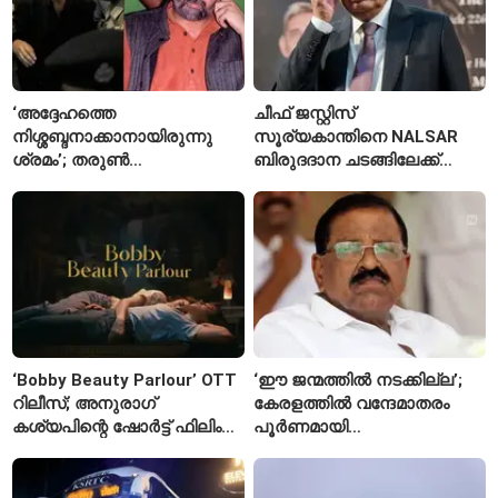
‘അദ്ദേഹത്തെ
ചീഫ് ജസ്റ്റിസ്
നിശ്ശബ്ദനാക്കാനായിരുന്നു
സൂര്യകാന്തിനെ NALSAR
ശ്രമം’; തരുണ്‍
ബിരുദദാന ചടങ്ങിലേക്ക്
തേജ്പാലിനെതിരെ നടപടി
ക്ഷണിച്ചതിൽ
അന്വേഷണാത്മക
വിദ്യാർഥികളുടെ എതിർപ്പ്
മാധ്യമപ്രവർത്തനം
കാരണമെന്ന് മകൾ
‘Bobby Beauty Parlour’ OTT
‘ഈ ജന്മത്തിൽ നടക്കില്ല’;
റിലീസ്; അനുരാഗ്
കേരളത്തിൽ വന്ദേമാതരം
കശ്യപിന്റെ ഷോർട്ട് ഫിലിം
പൂർണമായി
എവിടെ കാണാം?
ആലപിക്കില്ലെന്ന്
രാജ്മോഹൻ ഉണ്ണിത്താൻ