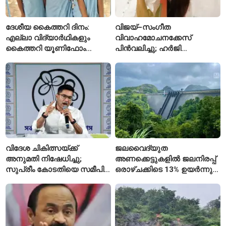
ദേശീയ കൈത്തറി ദിനം:
വിജയ്–സംഗീത
എല്ലാ വിദ്യാർഥികളും
വിവാഹമോചനക്കേസ്
കൈത്തറി യൂണിഫോം
പിൻവലിച്ചു; ഹർജി
ധരിക്കുന്ന കേരളത്തിലെ ഈ
പിൻവലിച്ചതോടെ കേസ്
സ്കൂൾ വേറിട്ട മാതൃക
അവസാനിപ്പിച്ച് കോടതി
വിദേശ ചികിത്സയ്ക്ക്
ജലവൈദ്യുത
അനുമതി നിഷേധിച്ചു;
അണക്കെട്ടുകളിൽ ജലനിരപ്പ്
സുപ്രീം കോടതിയെ സമീപിച്ച്
ഒരാഴ്ചക്കിടെ 13% ഉയർന്നു;
അഭിഷേക് ബാനർജി
കഴിഞ്ഞ വർഷത്തേക്കാൾ
ഇപ്പോഴും കുറവ്