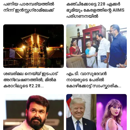
പണിയ പാരമ്പര്യത്തിൽ
കഞ്ചിക്കോട്ടെ 228 ഏക്കർ
നിന്ന് ഇൻസ്റ്റഗ്രാമിലേക്ക്
ഭൂമിയും കേരളത്തിന്റെ AIIMS
പരിഗണനയിൽ
ശബരിമല നെയ്യ് ഇടപാട്
എം.ടി. വാസുദേവൻ
അന്വേഷണത്തിൽ; മിൽമ
നായരുടെ പേരിൽ
കരാറിലൂടെ ₹2.28
കോഴിക്കോട്ട് സാംസ്കാരിക
കോടിയുടെ നഷ്ടമെന്ന്
പാർക്ക്; പ്രാരംഭ
എഫ്ഐആർ
പ്രവർത്തനങ്ങൾക്ക് ₹50
കോടി