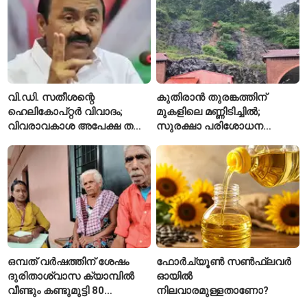
വി.ഡി. സതീശന്റെ
കുതിരാൻ തുരങ്കത്തിന്
ഹെലികോപ്റ്റർ വിവാദം;
മുകളിലെ മണ്ണിടിച്ചിൽ;
വിവരാവകാശ അപേക്ഷ തള്ളി
സുരക്ഷാ പരിശോധന
കേരള സർക്കാർ
ആരംഭിച്ച് എൻഎച്ച്എഐ
ഒമ്പത് വർഷത്തിന് ശേഷം
ഫോർച്യൂൺ സൺഫ്ലവർ
ദുരിതാശ്വാസ ക്യാമ്പിൽ
ഓയിൽ
വീണ്ടും കണ്ടുമുട്ടി 80
നിലവാരമുള്ളതാണോ?
വയസ്സുകാരായ ദമ്പതികൾ