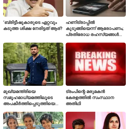
‘ബ്രിട്ടീഷുകാരുടെ ഏറ്റവും
ഹണിട്രാപ്പിൽ
കടുത്ത ശിക്ഷ നേരിട്ടത് ആര്?
കുടുങ്ങിയെന്ന് ആരോപണം;
പ്രതിരോധ രഹസ്യങ്ങൾ
ചോർത്തിയ വ്യോമസേന
വിങ് കമാൻഡർ അറസ്റ്റിൽ
മുഖ്യമന്ത്രിയെ
ട്രംപിന്റെ മരുമകൻ
സമൂഹമാധ്യമത്തിലൂടെ
കേരളത്തിൽ സംസ്ഥാന
അപകീർത്തിപ്പെടുത്തിയെന്ന്
അതിഥി
ആരോപണം; അർജുൻ
ആയങ്കിക്കെതിരെ പുതിയ
കേസ്