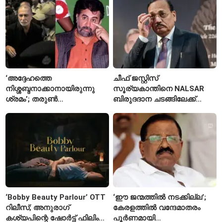
ദിവസത്തിലേക്ക്
രണ്ടാമത്തെ സംഭവം
‘അദ്ദേഹത്തെ
ചീഫ് ജസ്റ്റിസ്
നിശ്ശബ്ദനാക്കാനായിരുന്നു
സൂര്യകാന്തിനെ NALSAR
ശ്രമം’; തരുണ്‍
ബിരുദദാന ചടങ്ങിലേക്ക്
തേജ്പാലിനെതിരെ നടപടി
ക്ഷണിച്ചതിൽ
അന്വേഷണാത്മക
വിദ്യാർഥികളുടെ എതിർപ്പ്
മാധ്യമപ്രവർത്തനം
കാരണമെന്ന് മകൾ
‘Bobby Beauty Parlour’ OTT
‘ഈ ജന്മത്തിൽ നടക്കില്ല’;
റിലീസ്; അനുരാഗ്
കേരളത്തിൽ വന്ദേമാതരം
കശ്യപിന്റെ ഷോർട്ട് ഫിലിം
പൂർണമായി