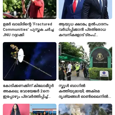
ഉമർ ഖാലിദിന്റെ ‘Fractured
ആയുധ ക്ഷാമം; ഉൽപാദനം
Communities’ പുസ്തക ചർച്ച
വർധിപ്പിക്കാൻ പ്രതിരോധ
JNU റദ്ദാക്കി
കമ്പനികളോട് ട്രംപ്
ഭരണകൂടത്തിന്റെ നിർദേശം
കോടിക്കണക്കിന് കിലോമീറ്റർ
സ്കൂൾ ബാഗിൽ
അകലെ; വോയേജർ 2നെ
കത്തിയുമായി; അക്രമ
ഇപ്പോഴും പ്രവർത്തിപ്പിച്ച്
ദൃശ്യങ്ങൾ ഓൺലൈനിൽ
നാസ
കണ്ടിരുന്നെന്ന് തായ്
കൗമാരക്കാരൻ