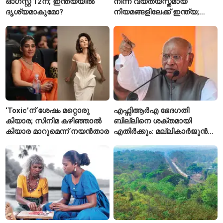
ഓഗസ്റ്റ് 12ന്; ഇന്ത്യയിൽ
നിന്ന് വ്യത്യസ്തമായ
ദൃശ്യമാകുമോ?
നിയമങ്ങളിലേക്ക് ഇന്ത്യ;
മെറ്റയ്ക്ക് കേന്ദ്രത്തിന്റെ
സമ്മർദം
‘Toxic’ന് ശേഷം മറ്റൊരു
എഫ്സിആർഎ ഭേദഗതി
കിയാര; സിനിമ കഴിഞ്ഞാൽ
ബില്ലിനെ ശക്തമായി
കിയാര മാറുമെന്ന് നയൻതാര
എതിർക്കും: മല്ലികാർജുൻ
ഖർഗെ