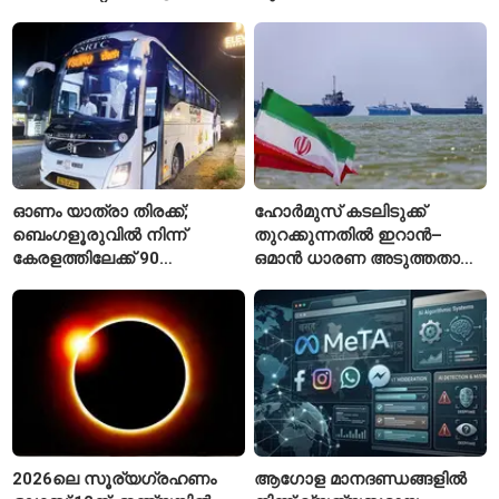
എവിടെ കാണാം?
ആലപിക്കില്ലെന്ന്
രാജ്മോഹൻ ഉണ്ണിത്താൻ
ഓണം യാത്രാ തിരക്ക്;
ഹോർമുസ് കടലിടുക്ക്
ബെംഗളൂരുവിൽ നിന്ന്
തുറക്കുന്നതിൽ ഇറാൻ–
കേരളത്തിലേക്ക് 90
ഒമാൻ ധാരണ അടുത്തതായി;
പ്രത്യേക ബസുകൾ
നിബന്ധനകളുമായി
ടെഹ്റാൻ
2026ലെ സൂര്യഗ്രഹണം
ആഗോള മാനദണ്ഡങ്ങളിൽ