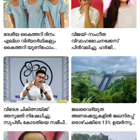
ദേശീയ കൈത്തറി ദിനം:
വിജയ്–സംഗീത
എല്ലാ വിദ്യാർഥികളും
വിവാഹമോചനക്കേസ്
കൈത്തറി യൂണിഫോം
പിൻവലിച്ചു; ഹർജി
ധരിക്കുന്ന കേരളത്തിലെ ഈ
പിൻവലിച്ചതോടെ കേസ്
സ്കൂൾ വേറിട്ട മാതൃക
അവസാനിപ്പിച്ച് കോടതി
വിദേശ ചികിത്സയ്ക്ക്
ജലവൈദ്യുത
അനുമതി നിഷേധിച്ചു;
അണക്കെട്ടുകളിൽ ജലനിരപ്പ്
സുപ്രീം കോടതിയെ സമീപിച്ച്
ഒരാഴ്ചക്കിടെ 13% ഉയർന്നു;
അഭിഷേക് ബാനർജി
കഴിഞ്ഞ വർഷത്തേക്കാൾ
ഇപ്പോഴും കുറവ്