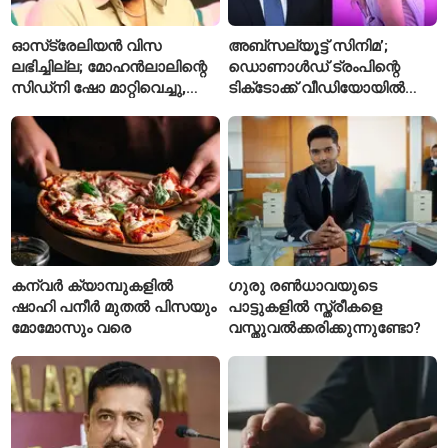
ഓസ്‌ട്രേലിയൻ വിസ
അബ്സല്യൂട്ട് സിനിമ’;
ലഭിച്ചില്ല; മോഹൻലാലിന്റെ
ഡൊണാൾഡ് ട്രംപിന്റെ
സിഡ്‌നി ഷോ മാറ്റിവെച്ചു,
ടിക്‌ടോക്ക് വീഡിയോയിൽ
വീഡിയോയിലൂടെ ക്ഷമ
നിന്ന് ടെയ്‌ലർ സ്വിഫ്റ്റിന്റെ
ചോദിച്ച് താരം
‘August’ നീക്കം ചെയ്തു
കന്വർ ക്യാമ്പുകളിൽ
ഗുരു രൺധാവയുടെ
ഷാഹി പനീർ മുതൽ പിസയും
പാട്ടുകളിൽ സ്ത്രീകളെ
മോമോസും വരെ
വസ്തുവൽക്കരിക്കുന്നുണ്ടോ?