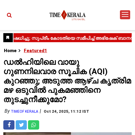
Home
Featured1
ഡൽഹിയിലെ വായു
ഗുണനിലവാര സൂചിക (AQI)
കുറഞ്ഞു; അടുത്ത ആഴ്ച കൃത്രിമ
മഴ ഒടുവിൽ പുകമഞ്ഞിനെ
തുടച്ചുനീക്കുമോ?
By
Oct 24, 2025, 11:12 IST
TIMEOF KERALA