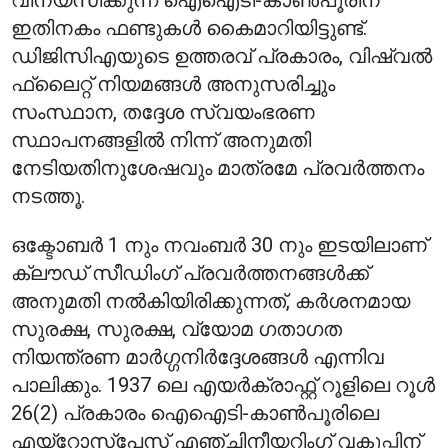
വിന്യസിക്കുന്ന ഐഐടി-കാൺപൂരിന്
ഇതിനകം ഫണ്ടുകൾ കൈമാറിയിട്ടുണ്ട്.
ഡിജിസിഎയുടെ ഉത്തരവ് പ്രകാരം, വിഷ്വൽ
ഫ്ലൈറ്റ് നിയമങ്ങൾ അനുസരിച്ചും
സംസ്ഥാന, തദ്ദേശ സ്വയംഭരണ
സ്ഥാപനങ്ങളിൽ നിന്ന് അനുമതി
നേടിയതിനുശേഷവും മാത്രമേ പ്രവർത്തനം
നടത്തൂ.
ഒക്ടോബർ 1 നും നവംബർ 30 നും ഇടയിലാണ്
ക്ലൗഡ് സീഡിംഗ് പ്രവർത്തനങ്ങൾക്ക്
അനുമതി നൽകിയിരിക്കുന്നത്, കർശനമായ
സുരക്ഷ, സുരക്ഷ, വ്യോമ ഗതാഗത
നിയന്ത്രണ മാർഗ്ഗനിർദ്ദേശങ്ങൾ എന്നിവ
പാലിക്കും. 1937 ലെ എയർക്രാഫ്റ്റ് റൂളിലെ റൂൾ
26(2) പ്രകാരം ഐഐടി-കാൺപൂരിലെ
എയ്‌റോസ്‌പേസ് എഞ്ചിനീയറിംഗ് വകുപ്പിന്