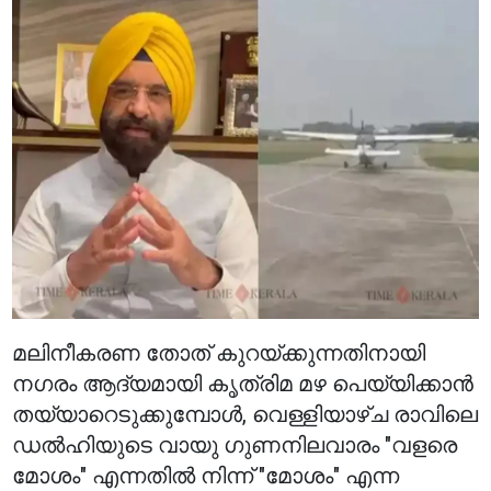
മലിനീകരണ തോത് കുറയ്ക്കുന്നതിനായി
നഗരം ആദ്യമായി കൃത്രിമ മഴ പെയ്യിക്കാൻ
തയ്യാറെടുക്കുമ്പോൾ, വെള്ളിയാഴ്ച രാവിലെ
ഡൽഹിയുടെ വായു ഗുണനിലവാരം "വളരെ
മോശം" എന്നതിൽ നിന്ന് "മോശം" എന്ന