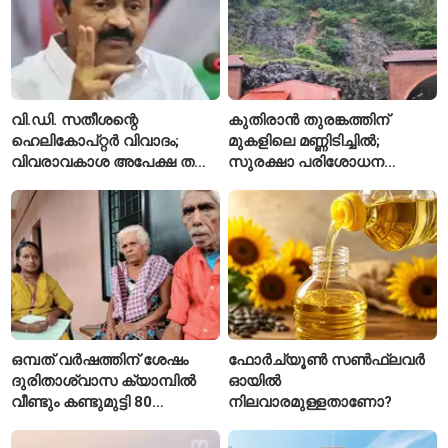
വി.ഡി. സതീശന്റെ
കുതിരാൻ തുരങ്കത്തിന്
ഹെലികോപ്റ്റർ വിവാദം;
മുകളിലെ മണ്ണിടിച്ചിൽ;
വിവരാവകാശ അപേക്ഷ തള്ളി
സുരക്ഷാ പരിശോധന
കേരള സർക്കാർ
ആരംഭിച്ച് എൻഎച്ച്എഐ
ഒമ്പത് വർഷത്തിന് ശേഷം
ഫോർച്യൂൺ സൺഫ്ലവർ
ദുരിതാശ്വാസ ക്യാമ്പിൽ
ഓയിൽ
വീണ്ടും കണ്ടുമുട്ടി 80
നിലവാരമുള്ളതാണോ?
വയസ്സുകാരായ ദമ്പതികൾ