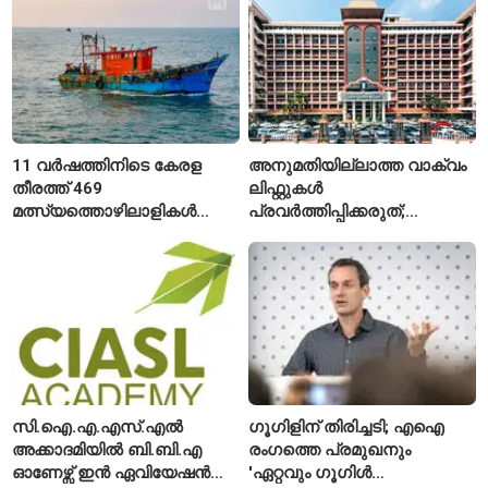
11 വർഷത്തിനിടെ കേരള
അനുമതിയില്ലാത്ത വാക്വം
തീരത്ത് 469
ലിഫ്റ്റുകൾ
മത്സ്യത്തൊഴിലാളികൾ
പ്രവർത്തിപ്പിക്കരുത്;
മരിച്ചു; 160 പേരെ
സുരക്ഷാ
കാണാതായി, 47,773 പേരെ
അനുമതിയില്ലാത്ത
രക്ഷപ്പെടുത്തി
ലിഫ്റ്റുകൾക്ക്
ഹൈക്കോടതിയുടെ വിലക്ക്
സി.ഐ.എ.എസ്.എൽ
ഗൂഗിളിന് തിരിച്ചടി; എഐ
അക്കാദമിയിൽ ബി.ബി.എ
രംഗത്തെ പ്രമുഖനും
ഓണേഴ്സ് ഇൻ ഏവിയേഷൻ
'ഏറ്റവും ഗൂഗിൾ