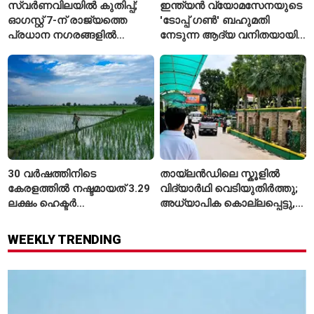
സ്വർണവിലയിൽ കുതിപ്പ്;
ഇന്ത്യൻ വ്യോമസേനയുടെ
ഓഗസ്റ്റ് 7-ന് രാജ്യത്തെ
'ടോപ്പ് ഗൺ' ബഹുമതി
പ്രധാന നഗരങ്ങളിൽ
നേടുന്ന ആദ്യ വനിതയായി
നിരക്കുകൾ ഉയർന്നു
ഭാവന കാന്ത്
30 വർഷത്തിനിടെ
തായ്‌ലൻഡിലെ സ്കൂളിൽ
കേരളത്തിൽ നഷ്ടമായത് 3.29
വിദ്യാർഥി വെടിയുതിർത്തു;
ലക്ഷം ഹെക്ടർ
അധ്യാപിക കൊല്ലപ്പെട്ടു,
നെൽപ്പാടങ്ങൾ
നിരവധി പേർക്ക് പരിക്ക്
WEEKLY TRENDING