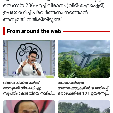
സെസ്‌ന 206-എച്ച് വിമാനം (വിടി-ഐഐടി)
ഉപയോഗിച്ച് പ്രവർത്തനം നടത്താൻ
അനുമതി നൽകിയിട്ടുണ്ട്.
From around the web
വിദേശ ചികിത്സയ്ക്ക്
ജലവൈദ്യുത
അനുമതി നിഷേധിച്ചു;
അണക്കെട്ടുകളിൽ ജലനിരപ്പ്
സുപ്രീം കോടതിയെ സമീപിച്ച്
ഒരാഴ്ചക്കിടെ 13% ഉയർന്നു;
അഭിഷേക് ബാനർജി
കഴിഞ്ഞ വർഷത്തേക്കാൾ
ഇപ്പോഴും കുറവ്