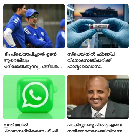
മാനേജ്മെന്റ്: പ്രവേശനം
വ്യക്തി'യെന്നും
ഈമാസം 12 വരെ
വിശേഷിപ്പിക്കപ്പെട്ട
ഗവേഷകൻ രാജിവെച്ചു
'ടീം പ്രഖ്യാപിച്ചാൽ ഉടൻ
സ്പെയിനിൽ ഫ്രഞ്ച്
ആരെങ്കിലും
വിനോദസഞ്ചാരിക്ക്
പരിക്കേൽക്കുന്നു'; ശ്രീലങ്കൻ
ഹാന്റാവൈറസ്
ടെസ്റ്റിന് മുൻപ് ഇന്ത്യൻ
സ്ഥിരീകരിച്ചു; രോഗിയെ
ടീമിനെ കുറിച്ച് മുൻതാരം
ഐസൊലേഷനിൽ
പ്രവേശിപ്പിച്ചു
ഇന്ത്യയിൽ
പാകിസ്താന്റെ പിഐഎയെ
പ്രായസ്ഥിരീകരണ ഫീച്ചർ
നയിക്കാനൊരുങ്ങിയിരുന്ന