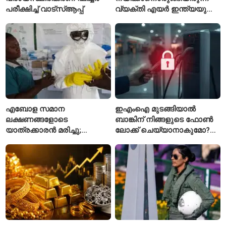
പരീക്ഷിച്ച് വാട്‌സ്ആപ്പ്
വ്യക്തി എയർ ഇന്ത്യയുടെ
പുതിയ സിഇഒ
എബോള സമാന
ഇഎംഐ മുടങ്ങിയാൽ
ലക്ഷണങ്ങളോടെ
ബാങ്കിന് നിങ്ങളുടെ ഫോൺ
യാത്രക്കാരൻ മരിച്ചു;
ലോക്ക് ചെയ്യാനാകുമോ?
കോംഗോയിൽ 200-ഓളം
ആർബിഐയുടെ പുതിയ
യാത്രക്കാരെ
ചട്ടങ്ങൾ ഇങ്ങനെ
നിരീക്ഷണത്തിൽ