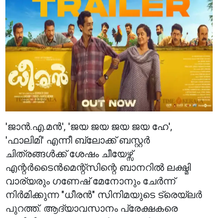
'ജാൻ.എ.മൻ', 'ജയ ജയ ജയ ജയ ഹേ',
'ഫാലിമി' എന്നീ ബ്ലോക്ക് ബസ്റ്റർ
ചിത്രങ്ങൾക്ക് ശേഷം ചീയേഴ്സ്
എന്റർടൈൻമെന്റ്സിന്റെ ബാനറിൽ ലക്ഷ്മി
വാര്യരും ഗണേഷ് മേനോനും ചേർന്ന്
നിർമിക്കുന്ന "ധീരൻ" സിനിമയുടെ ട്രെയ്‌ലർ
പുറത്ത്. ആദ്യാവസാനം പ്രേക്ഷകരെ