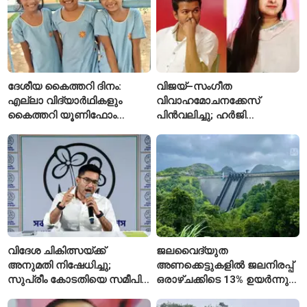
ദേശീയ കൈത്തറി ദിനം:
വിജയ്–സംഗീത
എല്ലാ വിദ്യാർഥികളും
വിവാഹമോചനക്കേസ്
കൈത്തറി യൂണിഫോം
പിൻവലിച്ചു; ഹർജി
ധരിക്കുന്ന കേരളത്തിലെ ഈ
പിൻവലിച്ചതോടെ കേസ്
സ്കൂൾ വേറിട്ട മാതൃക
അവസാനിപ്പിച്ച് കോടതി
വിദേശ ചികിത്സയ്ക്ക്
ജലവൈദ്യുത
അനുമതി നിഷേധിച്ചു;
അണക്കെട്ടുകളിൽ ജലനിരപ്പ്
സുപ്രീം കോടതിയെ സമീപിച്ച്
ഒരാഴ്ചക്കിടെ 13% ഉയർന്നു;
അഭിഷേക് ബാനർജി
കഴിഞ്ഞ വർഷത്തേക്കാൾ