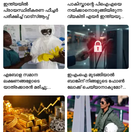
ഇന്ത്യയിൽ
പാകിസ്താന്റെ പിഐഎയെ
പ്രായസ്ഥിരീകരണ ഫീച്ചർ
നയിക്കാനൊരുങ്ങിയിരുന്ന
പരീക്ഷിച്ച് വാട്‌സ്ആപ്പ്
വ്യക്തി എയർ ഇന്ത്യയുടെ
പുതിയ സിഇഒ
എബോള സമാന
ഇഎംഐ മുടങ്ങിയാൽ
ലക്ഷണങ്ങളോടെ
ബാങ്കിന് നിങ്ങളുടെ ഫോൺ
യാത്രക്കാരൻ മരിച്ചു;
ലോക്ക് ചെയ്യാനാകുമോ?
കോംഗോയിൽ 200-ഓളം
ആർബിഐയുടെ പുതിയ
യാത്രക്കാരെ
ചട്ടങ്ങൾ ഇങ്ങനെ
നിരീക്ഷണത്തിൽ