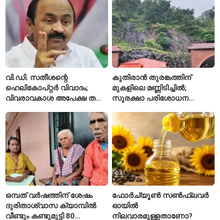
ഇപ്പോഴും കുറവ്
വി.ഡി. സതീശന്റെ
കുതിരാൻ തുരങ്കത്തിന്
ഹെലികോപ്റ്റർ വിവാദം;
മുകളിലെ മണ്ണിടിച്ചിൽ;
വിവരാവകാശ അപേക്ഷ തള്ളി
സുരക്ഷാ പരിശോധന
കേരള സർക്കാർ
ആരംഭിച്ച് എൻഎച്ച്എഐ
ഒമ്പത് വർഷത്തിന് ശേഷം
ഫോർച്യൂൺ സൺഫ്ലവർ
ദുരിതാശ്വാസ ക്യാമ്പിൽ
ഓയിൽ
വീണ്ടും കണ്ടുമുട്ടി 80
നിലവാരമുള്ളതാണോ?