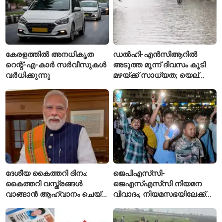
കേരളത്തിൽ അനധികൃത
ഡൽഹി-എൻസിആറിൽ
റെന്റ്-എ-കാർ സർവീസുകൾ
അടുത്ത മൂന്ന് ദിവസം കൂടി
വർധിക്കുന്നു
മഴയ്ക്ക് സാധ്യത; യെല്ലോ
അലർട്ട് പ്രഖ്യാപിച്ച്
ഐഎംഡി
ദേശീയ കൈത്തറി ദിനം:
ജെപിഎസ്‌സി-
കൈത്തറി വസ്ത്രങ്ങൾ
ജെഎസ്എസ്‌സി നിയമന
വാങ്ങാൻ ആഹ്വാനം ചെയ്ത്
വിവാദം; നിയമസഭയിലേക്ക്
പ്രധാനമന്ത്രി
വിദ്യാർഥികളുടെ മാർച്ച് ഇന്ന്