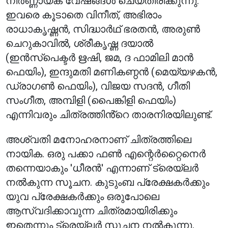
നിർണ്ണായക വേഷങ്ങൾ ചെയ്തിരിക്കുന്നു.
ഇവരെ കൂടാതെ വിനീത്, അഭിരാം
രാധാകൃഷ്ണൻ, സിദ്ധാർഥ് ഭരതൻ, അരുൺ
ചെറുകാവിൽ, ശ്രീകൃഷ്ണ ദയാൽ
(ഇൻസ്പെക്ടർ ഋഷി, ജമ, ദ ഫാമിലി മാൻ
ഫെയിം), ഇന്ദുമതി മണികണ്ഠൻ (മെയ്യഴകൻ,
ഡ്രാഗൺ ഫെയിം), വിജയ സദൻ, ഗീതി
സംഗീത, അമ്പിളി (പൈങ്കിളി ഫെയിം)
എന്നിവരും ചിത്രത്തിൻ്റെ താരനിരയിലുണ്ട്.
അശ്വതി മനോഹരനാണ് ചിത്രത്തിലെ
നായിക. ഒരു പക്കാ ഫൺ എന്റെർറ്റൈനെർ
തന്നെയാകും 'ധീരൻ' എന്നാണ് ട്രെയ്‌ലർ
നൽകുന്ന സൂചന. കുടുംബ പ്രേക്ഷകർക്കും
യുവ പ്രേക്ഷകർക്കും ഒരുപോലെ
ആസ്വദിക്കാവുന്ന ചിത്രമായിരിക്കും
ഇതെന്നും ട്രെയ്‌ലർ സൂചന നൽകുന്നു.