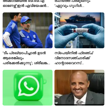
അക്കാദമിയിൽ ബി.ബി.എ
രംഗത്തെ പ്രമുഖനും
ഓണേഴ്സ് ഇൻ ഏവിയേഷൻ
'ഏറ്റവും ഗൂഗിൾ
മാനേജ്മെന്റ്: പ്രവേശനം
വ്യക്തി'യെന്നും
ഈമാസം 12 വരെ
വിശേഷിപ്പിക്കപ്പെട്ട
ഗവേഷകൻ രാജിവെച്ചു
'ടീം പ്രഖ്യാപിച്ചാൽ ഉടൻ
സ്പെയിനിൽ ഫ്രഞ്ച്
ആരെങ്കിലും
വിനോദസഞ്ചാരിക്ക്
പരിക്കേൽക്കുന്നു'; ശ്രീലങ്കൻ
ഹാന്റാവൈറസ്
ടെസ്റ്റിന് മുൻപ് ഇന്ത്യൻ
സ്ഥിരീകരിച്ചു; രോഗിയെ
ടീമിനെ കുറിച്ച് മുൻതാരം
ഐസൊലേഷനിൽ
പ്രവേശിപ്പിച്ചു