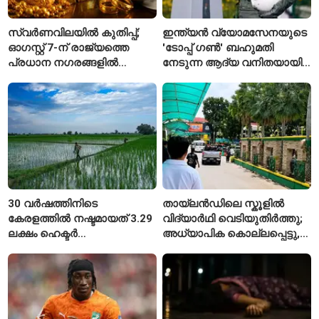
സ്വർണവിലയിൽ കുതിപ്പ്;
ഇന്ത്യൻ വ്യോമസേനയുടെ
ഓഗസ്റ്റ് 7-ന് രാജ്യത്തെ
'ടോപ്പ് ഗൺ' ബഹുമതി
പ്രധാന നഗരങ്ങളിൽ
നേടുന്ന ആദ്യ വനിതയായി
നിരക്കുകൾ ഉയർന്നു
ഭാവന കാന്ത്
30 വർഷത്തിനിടെ
തായ്‌ലൻഡിലെ സ്കൂളിൽ
കേരളത്തിൽ നഷ്ടമായത് 3.29
വിദ്യാർഥി വെടിയുതിർത്തു;
ലക്ഷം ഹെക്ടർ
അധ്യാപിക കൊല്ലപ്പെട്ടു,
നെൽപ്പാടങ്ങൾ
നിരവധി പേർക്ക് പരിക്ക്