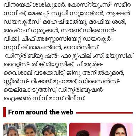
വിനായക് ശശികുമാർ, കോസ്റ്യൂംസ്- സമീറ
സനീഷ്, മേക്കപ്പ്- സുധി സുരേന്ദ്രൻ, ആക്ഷൻ
ഡയറക്ടർസ്- മഹേഷ് മാത്യു, മാഫിയ ശശി,
അഷ്‌റഫ് ഗുരുക്കൾ, സൗണ്ട് ഡിസൈൻ-
വിക്കി, ചീഫ് അസ്സോസിയേറ്റ് ഡയറക്ടർ-
സുധീഷ് രാമചന്ദ്രൻ, ഓവർസീസ്
ഡിസ്ട്രിബ്യു ഷൻ- ഫാ ഴ്സ് ഫിലിംസ്, മ്യൂസിക്
റൈറ്റ്സ്- തിങ്ക് മ്യൂസിക്, പിആർഒ-
വൈശാഖ് വടക്കേവീട്, ജിനു അനിൽകുമാർ,
സ്റ്റീൽസ്- റിഷാജ് മുഹമ്മദ്, ഡിസൈൻസ്-
യെല്ലോ ടൂത്ത്സ്, ഡിസ്ട്രിബൂഷൻ-
ഐക്കൺ സിനിമാസ് റിലീസ്.
From around the web