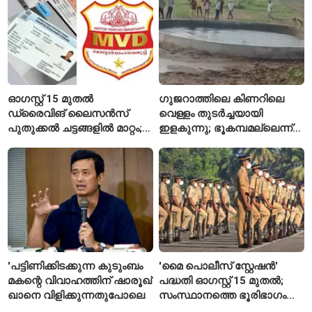
ഓഗസ്റ്റ് 15 മുതൽ
ഗുജറാത്തിലെ കിണറിലെ
ഡ്രൈവിങ് ലൈസൻസ്
വെള്ളം തുടർച്ചയായി
പുതുക്കൽ ചട്ടങ്ങളിൽ മാറ്റം;
ഇളകുന്നു; ഭൂകമ്പമല്ലെന്ന്
വാഹനമോടിക്കുന്നവർ
വിദഗ്ധർ
അറിയേണ്ട രണ്ട് പ്രധാന
കാര്യങ്ങൾ
'പട്ടിണിക്കിടക്കുന്ന കുടുംബം
'മൈ പൊലീസ് സ്റ്റേഷൻ'
മകന്റെ വിവാഹത്തിന് ഷാരൂഖ്
പദ്ധതി ഓഗസ്റ്റ് 15 മുതൽ;
ഖാനെ വിളിക്കുന്നതുപോലെ
സംസ്ഥാനത്തെ ഭൂരിഭാഗം
സ്റ്റേഷനുകളുടെയും ചുമതല