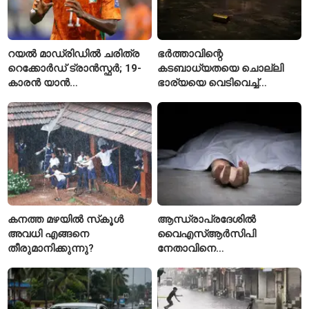
റയൽ മാഡ്രിഡിൽ ചരിത്ര
ഭർത്താവിന്റെ
റെക്കോർഡ് ട്രാൻസ്ഫർ; 19-
കടബാധ്യതയെ ചൊല്ലി
കാരൻ യാൻ
ഭാര്യയെ വെടിവെച്ച്
ഡിയോമാൻഡെയെ
കൊലപ്പെടുത്തി? പൂനെയിൽ
സ്വന്തമാക്കി സ്പാനിഷ്
നടുക്കം സൃഷ്ടിച്ച
വമ്പന്മാർ
കൊലപാതകം
കനത്ത മഴയിൽ സ്‌കൂൾ
ആന്ധ്രാപ്രദേശിൽ
അവധി എങ്ങനെ
വൈഎസ്ആർസിപി
തീരുമാനിക്കുന്നു?
നേതാവിനെ
വെട്ടിക്കൊലപ്പെടുത്തി;
അന്വേഷണം ആരംഭിച്ച്
പൊലീസ്