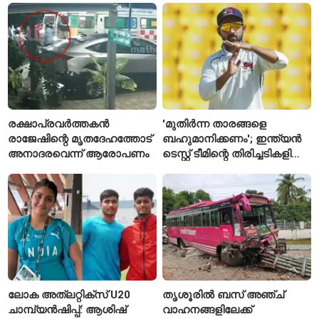
എസ്‌ഐമാർക്ക്
രക്ഷാപ്രവർത്തകൻ
'മുതിർന്ന താരങ്ങളെ
രാജേഷിന്റെ മൃതദേഹത്തോട്
ബഹുമാനിക്കണം'; ഇന്ത്യൻ
അനാദരവെന്ന് ആരോപണം
ടെസ്റ്റ് ടീമിന്റെ തിരിച്ചടികളിൽ
പ്രതികരിച്ച് അജിങ്ക്യ
രഹാനെ
ലോക അത്‌ലറ്റിക്സ് U20
തൃശൂരിൽ ബസ് അഞ്ച്
ചാമ്പ്യൻഷിപ്പ്: ആശിഷ്
വാഹനങ്ങളിലേക്ക്