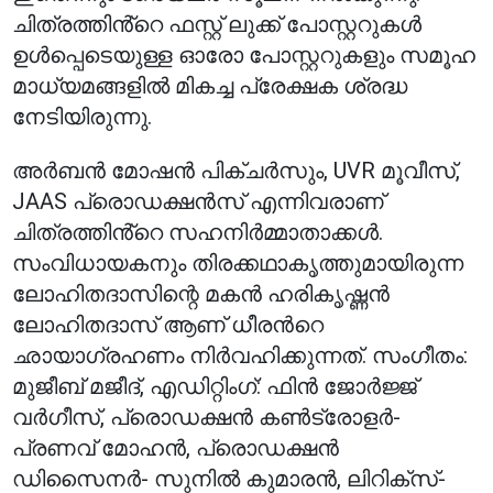
ചിത്രത്തിൻ്റെ ഫസ്റ്റ് ലുക്ക് പോസ്റ്ററുകൾ
ഉൾപ്പെടെയുള്ള ഓരോ പോസ്റ്ററുകളും സമൂഹ
മാധ്യമങ്ങളിൽ മികച്ച പ്രേക്ഷക ശ്രദ്ധ
നേടിയിരുന്നു.
അർബൻ മോഷൻ പിക്ചർസും, UVR മൂവീസ്,
JAAS പ്രൊഡക്ഷൻസ് എന്നിവരാണ്
ചിത്രത്തിൻ്റെ സഹനിർമ്മാതാക്കൾ.
സംവിധായകനും തിരക്കഥാകൃത്തുമായിരുന്ന
ലോഹിതദാസിന്റെ മകൻ ഹരികൃഷ്ണൻ
ലോഹിതദാസ് ആണ് ധീരന്‍റെ
ഛായാഗ്രഹണം നിർവഹിക്കുന്നത്. സംഗീതം:
മുജീബ് മജീദ്, എഡിറ്റിംഗ്: ഫിൻ ജോർജ്ജ്
വർഗീസ്, പ്രൊഡക്ഷൻ കൺട്രോളർ-
പ്രണവ് മോഹൻ, പ്രൊഡക്ഷൻ
ഡിസൈനർ- സുനിൽ കുമാരൻ, ലിറിക്‌സ്-