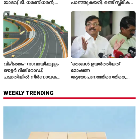
യാദവ്, ടി. ധരണിധരൻ,
പാഞ്ഞുകയറി; രണ്ട് സ്ത്രീകൾ
അമനത് കംബോജ്
മരിച്ചു, 24 പേർക്ക് പരിക്ക്
ഫൈനലിൽ
വിഴിഞ്ഞം–നാവായിക്കുളം
'ഞങ്ങൾ ഉയർത്തിയത്
ഔട്ടർ റിങ് റോഡ്;
മോഷണ
പദ്ധതിയിൽ നിർണായക
ആരോപണത്തിനെതിരെ,
മാറ്റങ്ങൾ, കേന്ദ്രം
ശ്രീരാമനെതിരെ അല്ല';
വിശദീകരണം
റിജിജുവിന് മറുപടിയുമായി
WEEKLY TRENDING
സഞ്ജയ് റാവത്ത്