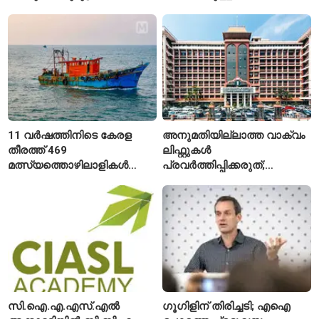
വയസ്സുകാരായ ദമ്പതികൾ
11 വർഷത്തിനിടെ കേരള
അനുമതിയില്ലാത്ത വാക്വം
തീരത്ത് 469
ലിഫ്റ്റുകൾ
മത്സ്യത്തൊഴിലാളികൾ
പ്രവർത്തിപ്പിക്കരുത്;
മരിച്ചു; 160 പേരെ
സുരക്ഷാ
കാണാതായി, 47,773 പേരെ
അനുമതിയില്ലാത്ത
രക്ഷപ്പെടുത്തി
ലിഫ്റ്റുകൾക്ക്
ഹൈക്കോടതിയുടെ വിലക്ക്
സി.ഐ.എ.എസ്.എൽ
ഗൂഗിളിന് തിരിച്ചടി; എഐ