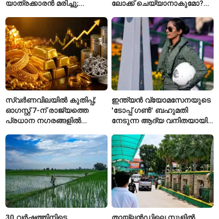
യാത്രക്കാരൻ മരിച്ചു;
ലോക്ക് ചെയ്യാനാകുമോ?
കോംഗോയിൽ 200-ഓളം
ആർബിഐയുടെ പുതിയ
യാത്രക്കാരെ
ചട്ടങ്ങൾ ഇങ്ങനെ
നിരീക്ഷണത്തിൽ
സ്വർണവിലയിൽ കുതിപ്പ്;
ഇന്ത്യൻ വ്യോമസേനയുടെ
ഓഗസ്റ്റ് 7-ന് രാജ്യത്തെ
'ടോപ്പ് ഗൺ' ബഹുമതി
പ്രധാന നഗരങ്ങളിൽ
നേടുന്ന ആദ്യ വനിതയായി
നിരക്കുകൾ ഉയർന്നു
ഭാവന കാന്ത്
30 വർഷത്തിനിടെ
തായ്‌ലൻഡിലെ സ്കൂളിൽ