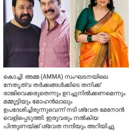
കൊച്ചി: അമ്മ (AMMA) സംഘടനയിലെ
നേതൃത്വ തർക്കങ്ങൾക്കിടെ തനിക്ക്
രാജിവെക്കരുതെന്നും ഉറച്ചുനിൽക്കണമെന്നും
മമ്മൂട്ടിയും മോഹൻലാലും
ഉപദേശിച്ചിരുന്നുവെന്ന് നടി ശ്വേത മേനോൻ
വെളിപ്പെടുത്തി. ഇരുവരും നൽകിയ
പിന്തുണയ്ക്ക് ശ്വേത നന്ദിയും അറിയിച്ചു.