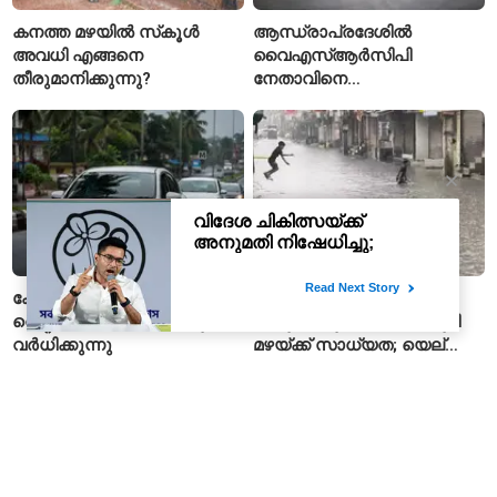
കനത്ത മഴയിൽ സ്‌കൂൾ
ആന്ധ്രാപ്രദേശിൽ
അവധി എങ്ങനെ
വൈഎസ്ആർസിപി
തീരുമാനിക്കുന്നു?
നേതാവിനെ
വെട്ടിക്കൊലപ്പെടുത്തി;
അന്വേഷണം ആരംഭിച്ച്
പൊലീസ്
കേരളത്തിൽ അനധികൃത
ഡൽഹി-എൻസിആറിൽ
റെന്റ്-എ-കാർ സർവീസുകൾ
അടുത്ത മൂന്ന് ദിവസം കൂടി
വർധിക്കുന്നു
മഴയ്ക്ക് സാധ്യത; യെല്ലോ
അലർട്ട് പ്രഖ്യാപിച്ച്
ഐഎംഡി