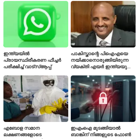
ടീമിനെ കുറിച്ച് മുൻതാരം
ഐസൊലേഷനിൽ
പ്രവേശിപ്പിച്ചു
ഇന്ത്യയിൽ
പാകിസ്താന്റെ പിഐഎയെ
പ്രായസ്ഥിരീകരണ ഫീച്ചർ
നയിക്കാനൊരുങ്ങിയിരുന്ന
പരീക്ഷിച്ച് വാട്‌സ്ആപ്പ്
വ്യക്തി എയർ ഇന്ത്യയുടെ
പുതിയ സിഇഒ
എബോള സമാന
ഇഎംഐ മുടങ്ങിയാൽ
ലക്ഷണങ്ങളോടെ
ബാങ്കിന് നിങ്ങളുടെ ഫോൺ