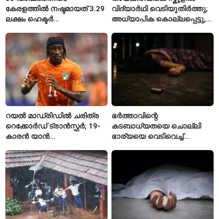
കേരളത്തിൽ നഷ്ടമായത് 3.29
വിദ്യാർഥി വെടിയുതിർത്തു;
ലക്ഷം ഹെക്ടർ
അധ്യാപിക കൊല്ലപ്പെട്ടു,
നെൽപ്പാടങ്ങൾ
നിരവധി പേർക്ക് പരിക്ക്
റയൽ മാഡ്രിഡിൽ ചരിത്ര
ഭർത്താവിന്റെ
റെക്കോർഡ് ട്രാൻസ്ഫർ; 19-
കടബാധ്യതയെ ചൊല്ലി
കാരൻ യാൻ
ഭാര്യയെ വെടിവെച്ച്
ഡിയോമാൻഡെയെ
കൊലപ്പെടുത്തി? പൂനെയിൽ
സ്വന്തമാക്കി സ്പാനിഷ്
നടുക്കം സൃഷ്ടിച്ച
വമ്പന്മാർ
കൊലപാതകം