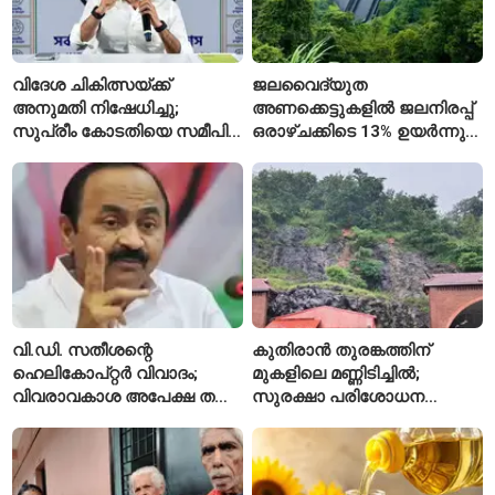
വിദേശ ചികിത്സയ്ക്ക്
ജലവൈദ്യുത
അനുമതി നിഷേധിച്ചു;
അണക്കെട്ടുകളിൽ ജലനിരപ്പ്
സുപ്രീം കോടതിയെ സമീപിച്ച്
ഒരാഴ്ചക്കിടെ 13% ഉയർന്നു;
അഭിഷേക് ബാനർജി
കഴിഞ്ഞ വർഷത്തേക്കാൾ
ഇപ്പോഴും കുറവ്
വി.ഡി. സതീശന്റെ
കുതിരാൻ തുരങ്കത്തിന്
ഹെലികോപ്റ്റർ വിവാദം;
മുകളിലെ മണ്ണിടിച്ചിൽ;
വിവരാവകാശ അപേക്ഷ തള്ളി
സുരക്ഷാ പരിശോധന
കേരള സർക്കാർ
ആരംഭിച്ച് എൻഎച്ച്എഐ