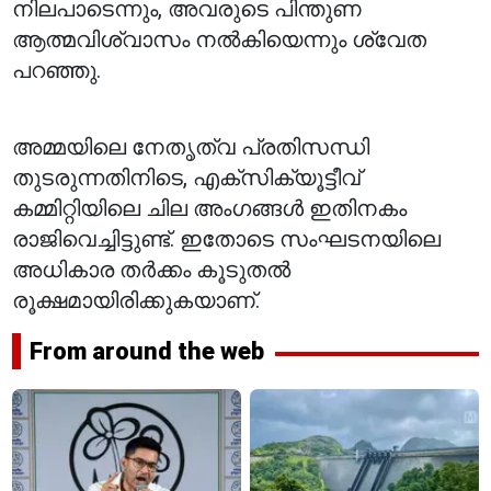
നിലപാടെന്നും, അവരുടെ പിന്തുണ
ആത്മവിശ്വാസം നൽകിയെന്നും ശ്വേത
പറഞ്ഞു.
അമ്മയിലെ നേതൃത്വ പ്രതിസന്ധി
തുടരുന്നതിനിടെ, എക്‌സിക്യൂട്ടീവ്
കമ്മിറ്റിയിലെ ചില അംഗങ്ങൾ ഇതിനകം
രാജിവെച്ചിട്ടുണ്ട്. ഇതോടെ സംഘടനയിലെ
അധികാര തർക്കം കൂടുതൽ
രൂക്ഷമായിരിക്കുകയാണ്.
From around the web