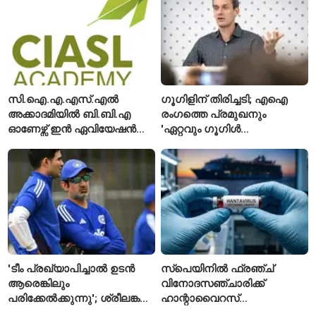
രക്ഷപ്പെടുത്തി
ലിഫ്റ്റുകൾക്ക്
ഹൈക്കോടതിയുടെ വിലക്ക്
സി.ഐ.എ.എസ്.എൽ
ഗൂഗിളിന് തിരിച്ചടി; എഐ
അക്കാദമിയിൽ ബി.ബി.എ
രംഗത്തെ പ്രമുഖനും
ഓണേഴ്സ് ഇൻ ഏവിയേഷൻ
'ഏറ്റവും ഗൂഗിൾ
മാനേജ്മെന്റ്: പ്രവേശനം
വ്യക്തി'യെന്നും
ഈമാസം 12 വരെ
വിശേഷിപ്പിക്കപ്പെട്ട
ഗവേഷകൻ രാജിവെച്ചു
'ടീം പ്രഖ്യാപിച്ചാൽ ഉടൻ
സ്പെയിനിൽ ഫ്രഞ്ച്
ആരെങ്കിലും
വിനോദസഞ്ചാരിക്ക്
പരിക്കേൽക്കുന്നു'; ശ്രീലങ്കൻ
ഹാന്റാവൈറസ്
ടെസ്റ്റിന് മുൻപ് ഇന്ത്യൻ
സ്ഥിരീകരിച്ചു; രോഗിയെ