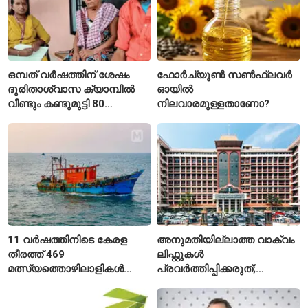
ഒമ്പത് വർഷത്തിന് ശേഷം
ഫോർച്യൂൺ സൺഫ്ലവർ
ദുരിതാശ്വാസ ക്യാമ്പിൽ
ഓയിൽ
വീണ്ടും കണ്ടുമുട്ടി 80
നിലവാരമുള്ളതാണോ?
വയസ്സുകാരായ ദമ്പതികൾ
11 വർഷത്തിനിടെ കേരള
അനുമതിയില്ലാത്ത വാക്വം
തീരത്ത് 469
ലിഫ്റ്റുകൾ
മത്സ്യത്തൊഴിലാളികൾ
പ്രവർത്തിപ്പിക്കരുത്;
മരിച്ചു; 160 പേരെ
സുരക്ഷാ
കാണാതായി, 47,773 പേരെ
അനുമതിയില്ലാത്ത