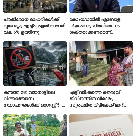
പ്രതിരോധ ഓഹരികൾക്ക്
കോംഗോയിൽ എബോള
മുന്നേറ്റം; എച്ച്എഎൽ ഓഹരി
വ്യാപനം; പ്രതിരോധം
വില 6% ഉയർന്നു
ശക്തമാക്കണമെന്ന്
ലോകാരോഗ്യ സംഘടന
കനത്ത മഴ: വയനാട്ടിലെ
എട്ട് വർഷത്തെ തെരുവ്
വിദ്യാഭ്യാസ
ജീവിതത്തിന് വിരാമം;
സ്ഥാപനങ്ങൾക്ക് ഓഗസ്റ്റ് 5-ന്
സുരക്ഷിത വീട്ടിലേക്ക് മാറി
അവധി
പയ്യന്നൂരിലെ കുടുംബം