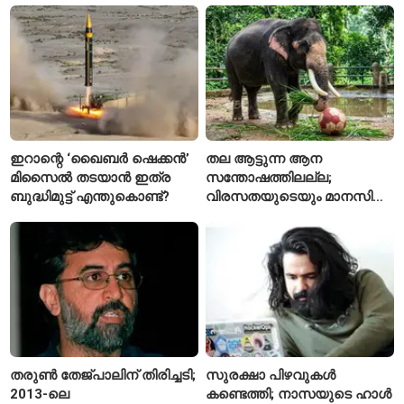
ഇറാന്റെ ‘ഖൈബർ ഷെക്കൻ’
തല ആട്ടുന്ന ആന
മിസൈൽ തടയാൻ ഇത്ര
സന്തോഷത്തിലല്ല;
ബുദ്ധിമുട്ട് എന്തുകൊണ്ട്?
വിരസതയുടെയും മാനസിക
സമ്മർദ്ദത്തിന്റെയും
ലക്ഷണമെന്ന് വിദഗ്ധർ
തരുൺ തേജ്പാലിന് തിരിച്ചടി;
സുരക്ഷാ പിഴവുകൾ
2013-ലെ
കണ്ടെത്തി; നാസയുടെ ഹാൾ