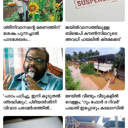
ശ്രീനിവാസന്റെ മരണത്തിന്
ജയിൽവാസത്തിലുള്ള
ശേഷം പുന്നച്ചാൽ
ബിജെപി കൗൺസിലറുടെ
പാടശേഖരം
അവധി ഫയലിൽ ക്രമക്കേട്
അവഗണിക്കപ്പെട്ടെന്ന്
കർഷകർ
'പാഠം പഠിച്ചു, ഇനി കൂടുതൽ
മഴയിൽ വീണ്ടും വീടുകളിൽ
ശ്രദ്ധിക്കും'; പ്രിയദർശിനി
വെള്ളം; 'റൂം ഫോർ ദ റിവർ'
വിവാദ പരാമർശത്തിൽ
പദ്ധതി ഇപ്പോഴും കടലാസിൽ
വിശദീകരണവുമായി മന്ത്രി
സി.പി. ജോൺ