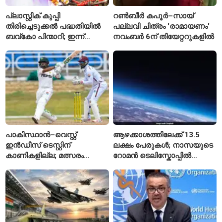
പ്ലാസ്റ്റിക് കുപ്പി
റൺബീർ കപൂർ–സായ്
തിരിച്ചെടുക്കൽ പദ്ധതിയിൽ
പല്ലവി ചിത്രം 'രാമായണം'
ബവ്കോ പിന്മാറി; ഇന്ന്
നവംബർ 6ന് തിയേറ്ററുകളിൽ
മുതൽ ഒഴിഞ്ഞ കുപ്പികൾ
സ്വീകരിക്കില്ല
പാകിസ്ഥാൻ–വെസ്റ്റ്
ആഴക്കാശത്തിലേക്ക് 13.5
ഇൻഡീസ് ടെസ്റ്റിന്
ലക്ഷം പേരുകൾ; നാസയുടെ
കാണികളില്ല; മത്സരം
റോമൻ ടെലിസ്കോപ്പിൽ
സോഷ്യൽ മീഡിയയിൽ
പേരുകൾ അയയ്ക്കാം
പരിഹാസവിഷയം