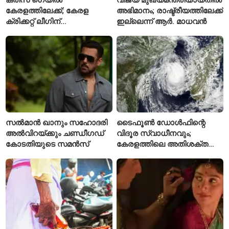
കേരളത്തിലേക്ക്; കേരള
അഭിമാനം; രാഷ്ട്രീയത്തിലേക്ക്
ക്രിക്കറ്റ് ലീഗിന്
ഇല്ലെന്ന് ആർ. മാധവൻ
മുന്നോടിയായി യുവ
താരങ്ങൾക്ക് പരിശീലനം
നൽകും
സൽമാൻ ഖാനും സഹോദരി
ടൈഫൂൺ ഡോൾഫിന്റെ
അൽവിറയ്ക്കും ചണ്ഡീഗഡ്
വിദൂര സ്വാധീനവും;
കോടതിയുടെ സമൻസ്
കേരളത്തിലെ അതിശക്ത
മഴയ്ക്ക്
കാരണമായേക്കുമെന്ന്
റിപ്പോർട്ട്