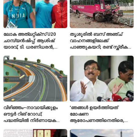
ലോക അത്‌ലറ്റിക്സ് U20
തൃശൂരിൽ ബസ് അഞ്ച്
ചാമ്പ്യൻഷിപ്പ്: ആശിഷ്
വാഹനങ്ങളിലേക്ക്
യാദവ്, ടി. ധരണിധരൻ,
പാഞ്ഞുകയറി; രണ്ട് സ്ത്രീകൾ
അമനത് കംബോജ്
മരിച്ചു, 24 പേർക്ക് പരിക്ക്
ഫൈനലിൽ
വിഴിഞ്ഞം–നാവായിക്കുളം
'ഞങ്ങൾ ഉയർത്തിയത്
ഔട്ടർ റിങ് റോഡ്;
മോഷണ
പദ്ധതിയിൽ നിർണായക
ആരോപണത്തിനെതിരെ,
മാറ്റങ്ങൾ, കേന്ദ്രം
ശ്രീരാമനെതിരെ അല്ല';
വിശദീകരണം
റിജിജുവിന് മറുപടിയുമായി