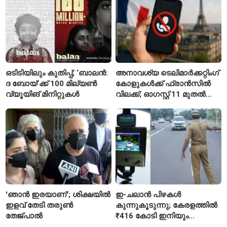
സഞ്ജയ് റാവത്ത്
ഒടിടിയിലും കുതിപ്പ്; ‘ബാലൻ:
അനാവശ്യ ടെലിമാർക്കറ്റിംഗ്
ദ ബോയ്’ക്ക് 100 മില്യൺ
കോളുകൾക്ക് ഫ്രാൻസിൽ
വ്യൂയിങ് മിനിറ്റുകൾ
വിലക്ക്; ഓഗസ്റ്റ് 11 മുതൽ
പുതിയ നിയമം
'ഞാൻ ഇരയാണ്'; ശിക്ഷയിൽ
ഇ-ചലാൻ പിഴകൾ
ഇളവ് തേടി തരുണ്‍
കുന്നുകൂടുന്നു; കേരളത്തിൽ
തേജ്പാൽ
₹416 കോടി ഇനിയും
അടയ്ക്കാനുണ്ട്