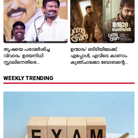
സ്ഥിരീകരിച്ചു
തൃഷയെ പരാമർശിച്ച
ഉന്മാദം' ഒടിടിയിലേക്ക്;
വിവാദം: ഉദയനിധി
എപ്പോൾ, എവിടെ കാണാം
സ്റ്റാലിനെതിരെ
കുഞ്ചാക്കോ ബോബന്റെ
ചുമത്തിയിരിക്കുന്നത്
ത്രില്ലർ?
എന്തെല്ലാം കുറ്റങ്ങൾ?
WEEKLY TRENDING