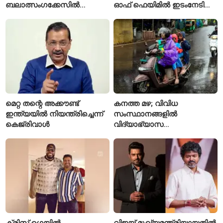
ബലാത്സംഗക്കേസിൽ
ഓഫ് ഫെയിമിൽ ഇടംനേടി
കുറ്റക്കാരനെന്ന് ബോംബെ
മലയാളി എതിക്കൽ ഹാക്കർ
ഹൈക്കോടതി
മെറ്റ തന്റെ അക്കൗണ്ട്
കനത്ത മഴ; വിവിധ
ഇന്ത്യയിൽ നിയന്ത്രിച്ചെന്ന്
സംസ്ഥാനങ്ങളിൽ
കെജ്‌രിവാൾ
വിദ്യാഭ്യാസ
സ്ഥാപനങ്ങൾക്ക് അവധി
പ്രഖ്യാപിച്ചു
ക്രിസ് ഗെയിൽ
വിജയ് മുഖ്യമന്ത്രിയായതിൽ