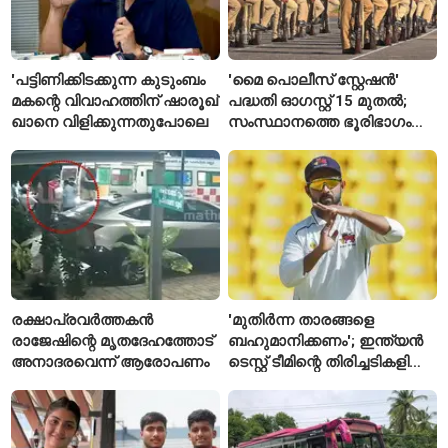
'പട്ടിണിക്കിടക്കുന്ന കുടുംബം
'മൈ പൊലീസ് സ്റ്റേഷൻ'
മകന്റെ വിവാഹത്തിന് ഷാരൂഖ്
പദ്ധതി ഓഗസ്റ്റ് 15 മുതൽ;
ഖാനെ വിളിക്കുന്നതുപോലെ
സംസ്ഥാനത്തെ ഭൂരിഭാഗം
സ്റ്റേഷനുകളുടെയും ചുമതല
എസ്‌ഐമാർക്ക്
രക്ഷാപ്രവർത്തകൻ
'മുതിർന്ന താരങ്ങളെ
രാജേഷിന്റെ മൃതദേഹത്തോട്
ബഹുമാനിക്കണം'; ഇന്ത്യൻ
അനാദരവെന്ന് ആരോപണം
ടെസ്റ്റ് ടീമിന്റെ തിരിച്ചടികളിൽ
പ്രതികരിച്ച് അജിങ്ക്യ
രഹാനെ