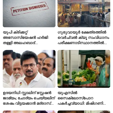
യുപി ക്രിക്കറ്റ്
ഗുരുവായൂർ ക്ഷേത്രത്തിൽ
അസോസിയേഷൻ ഹർജി
വെർച്വൽ ക്യൂ സംവിധാനം
തള്ളി അലഹബാദ്
പരീക്ഷണാടിസ്ഥാനത്തിൽ
ഹൈക്കോടതി
ആരംഭിച്ചു
ഉദയനിധി സ്റ്റാലിന് സ്റ്റേഷൻ
യുഎസിൽ
ജാമ്യം; ചോദ്യം ചെയ്യലിന്
സൈക്ലോസ്പോറ
ശേഷം വിട്ടയക്കാൻ മദ്രാസ്
പകർച്ചവ്യാധി: മിഷിഗണിൽ
ഹൈക്കോടതി ഉത്തരവ്
ആദ്യമായി രണ്ട് മരണം