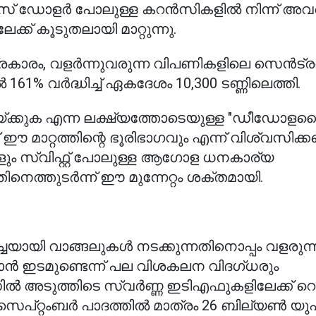
് ഡോളർ പോലുള്ള കറൻസികളിൽ നിന്ന് അവ
് കൂടുതലായി മാറ്റുന്നു.
രകാരം, വളർന്നുവരുന്ന വിപണികളിലെ സെൻട്
61% വർദ്ധിച്ച് ഏകദേശം 10,300 ടണ്ണിലെത്തി.
യ്ക്കുക എന്ന ലക്ഷ്യത്തോടെയുള്ള "ഡീഡോ
്റത്തിന്റെ ഭൂരിഭാഗവും എന്ന് വിശ്വസിക്കപ്പ
ളും സ്വിഫ്റ്റ് പോലുള്ള ആഗോള ധനകാര്യ
തിനെത്തുടർന്ന് ഈ മുന്നേറ്റം ശക്തമായി.
്ചയായി വാങ്ങലുകൾ നടക്കുന്നതിനൊപ്പം വളരുന
്ങാൻ ഇടമുണ്ടെന്ന് പല വിശകലന വിദഗ്ധരും
ൽ അടുത്തിടെ സ്വർണ്ണ ഇടിഎഫുകളിലേക്ക് റെ
ു, സെപ്റ്റംബർ പാദത്തിൽ മാത്രം 26 ബില്യൺ യ