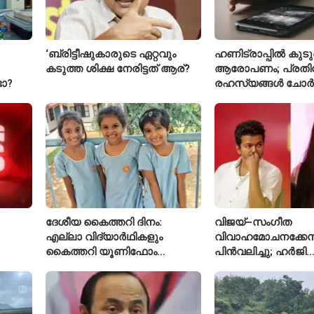
‘ബ്രിട്ടീഷുകാരുടെ ഏറ്റവും
ഹണിട്രാപ്പിൽ കുടുങ
കടുത്ത ശിക്ഷ നേരിട്ടത് ആര്?
ആരോപണം; പ്രത
ടോ?
രഹസ്യങ്ങൾ ചോർ
വ്യോമസേന വിങ്
അറസ്റ്റിൽ
ദേശീയ കൈത്തറി ദിനം:
വിജയ്–സംഗീത
എല്ലാ വിദ്യാർഥികളും
വിവാഹമോചനക്കേസ
കൈത്തറി യൂണിഫോം
പിൻവലിച്ചു; ഹർജി
ധരിക്കുന്ന കേരളത്തിലെ ഈ
പിൻവലിച്ചതോടെ ക
സ്കൂൾ വേറിട്ട മാതൃക
അവസാനിപ്പിച്ച് കോ