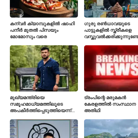
കന്വർ ക്യാമ്പുകളിൽ ഷാഹി
ഗുരു രൺധാവയുടെ
പനീർ മുതൽ പിസയും
പാട്ടുകളിൽ സ്ത്രീകളെ
മോമോസും വരെ
വസ്തുവൽക്കരിക്കുന്നുണ്
മുഖ്യമന്ത്രിയെ
ട്രംപിന്റെ മരുമകൻ
സമൂഹമാധ്യമത്തിലൂടെ
കേരളത്തിൽ സംസ്ഥാന
അപകീർത്തിപ്പെടുത്തിയെന്ന്
അതിഥി
ആരോപണം; അർജുൻ
ആയങ്കിക്കെതിരെ പുതിയ
കേസ്