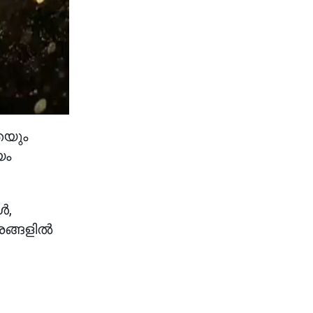
െയും
യം
ൾ,
രങ്ങളിൽ