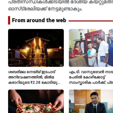
പ്രതിസന്ധികൾക്കിടയിൽ ദേശീയ കയറ്റുമതി വ
ഓസ്‌ട്രേലിയക്ക് നേട്ടമുണ്ടാകും.
From around the web
ശബരിമല നെയ്യ് ഇടപാട്
എം.ടി. വാസുദേവൻ നാ
അന്വേഷണത്തിൽ; മിൽമ
പേരിൽ കോഴിക്കോട്ട്
കരാറിലൂടെ ₹2.28 കോടിയുടെ
സാംസ്കാരിക പാർക്ക്; പ്
നഷ്ടമെന്ന് എഫ്ഐആർ
പ്രവർത്തനങ്ങൾക്ക് ₹50