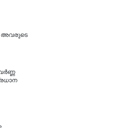
ോൾ അവരുടെ
വർണ്ണ
പ്രധാന
ക