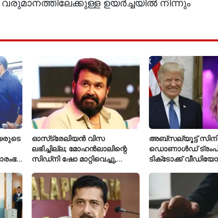
രുമാനത്തിലേക്കുള്ള ഉയർച്ചയിൽ നിന്നും
യരുടെ
ഓസ്‌ട്രേലിയൻ വിസ
അബ്സല്യൂട്ട് സിനി
ലഭിച്ചില്ല; മോഹൻലാലിന്റെ
ഡൊണാൾഡ് ട്രംപി
രാരംഭ
സിഡ്‌നി ഷോ മാറ്റിവെച്ചു,
ടിക്‌ടോക്ക് വീഡിയോ
 കോടി
വീഡിയോയിലൂടെ ക്ഷമ ചോദിച്ച്
ടെയ്‌ലർ സ്വിഫ്റ്റിന്റ
താരം
നീക്കം ചെയ്തു