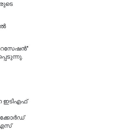
രുടെ
രൽ
ളറൈസേഷൻ"
െടുന്നു.
്ന ഇടിഎഫ്
ക്കോർഡ്
ുഎസ്