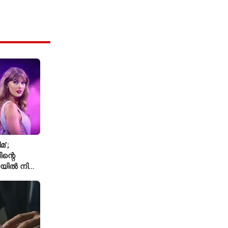
മ’;
ന്റെ
യിൽ നിന്ന്
െ ‘August’