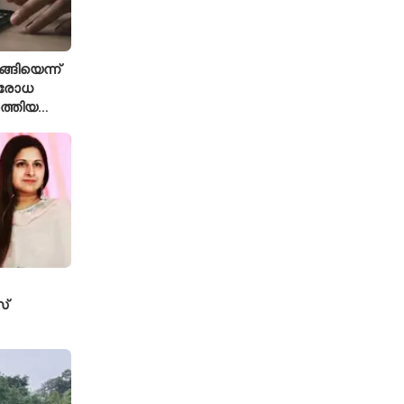
്ങിയെന്ന്
ിരോധ
ത്തിയ
 കമാൻഡർ
്
േസ്
ടതി