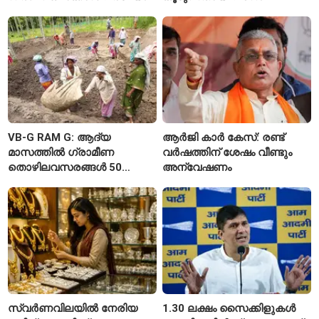
മുഖ്യമന്ത്രി വിജയ്
VB-G RAM G: ആദ്യ
ആർജി കാർ കേസ്: രണ്ട്
മാസത്തിൽ ഗ്രാമീണ
വർഷത്തിന് ശേഷം വീണ്ടും
തൊഴിലവസരങ്ങൾ 50
അന്വേഷണം
ശതമാനത്തോളം കുറഞ്ഞു
സ്വർണവിലയിൽ നേരിയ
1.30 ലക്ഷം സൈക്കിളുകൾ