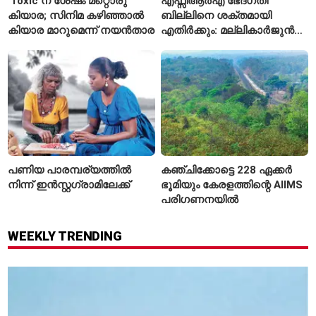
‘Toxic’ന് ശേഷം മറ്റൊരു
എഫ്സിആർഎ ഭേദഗതി
കിയാര; സിനിമ കഴിഞ്ഞാൽ
ബില്ലിനെ ശക്തമായി
കിയാര മാറുമെന്ന് നയൻതാര
എതിർക്കും: മല്ലികാർജുൻ
ഖർഗെ
പണിയ പാരമ്പര്യത്തിൽ
കഞ്ചിക്കോട്ടെ 228 ഏക്കർ
നിന്ന് ഇൻസ്റ്റഗ്രാമിലേക്ക്
ഭൂമിയും കേരളത്തിന്റെ AIIMS
പരിഗണനയിൽ
WEEKLY TRENDING