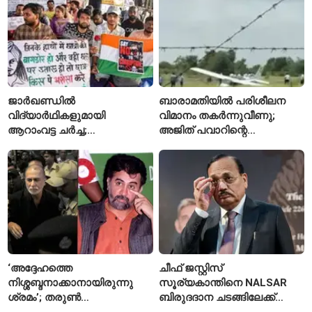
ജാർഖണ്ഡിൽ
ബാരാമതിയിൽ പരിശീലന
വിദ്യാർഥികളുമായി
വിമാനം തകർന്നുവീണു;
ആറാംവട്ട ചർച്ച;
അജിത് പവാറിന്റെ
റാഞ്ചിയിലെ സമരം 16-ാം
അപകടത്തിന് പിന്നാലെ
ദിവസത്തിലേക്ക്
രണ്ടാമത്തെ സംഭവം
‘അദ്ദേഹത്തെ
ചീഫ് ജസ്റ്റിസ്
നിശ്ശബ്ദനാക്കാനായിരുന്നു
സൂര്യകാന്തിനെ NALSAR
ശ്രമം’; തരുണ്‍
ബിരുദദാന ചടങ്ങിലേക്ക്
തേജ്പാലിനെതിരെ നടപടി
ക്ഷണിച്ചതിൽ