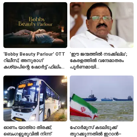
അന്വേഷണാത്മക
വിദ്യാർഥികളുടെ എതിർപ്പ്
മാധ്യമപ്രവർത്തനം
കാരണമെന്ന് മകൾ
‘Bobby Beauty Parlour’ OTT
‘ഈ ജന്മത്തിൽ നടക്കില്ല’;
റിലീസ്; അനുരാഗ്
കേരളത്തിൽ വന്ദേമാതരം
കശ്യപിന്റെ ഷോർട്ട് ഫിലിം
പൂർണമായി
എവിടെ കാണാം?
ആലപിക്കില്ലെന്ന്
രാജ്മോഹൻ ഉണ്ണിത്താൻ
ഓണം യാത്രാ തിരക്ക്;
ഹോർമുസ് കടലിടുക്ക്
ബെംഗളൂരുവിൽ നിന്ന്
തുറക്കുന്നതിൽ ഇറാൻ–