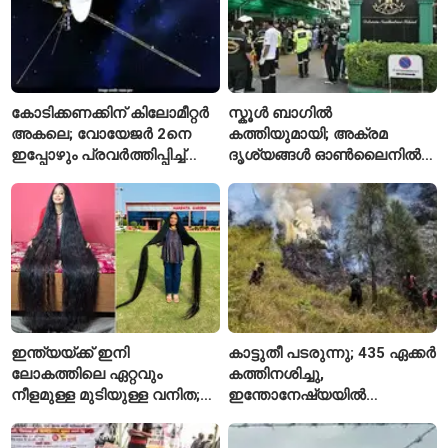
കോടിക്കണക്കിന് കിലോമീറ്റർ
സ്കൂൾ ബാഗിൽ
അകലെ; വോയേജർ 2നെ
കത്തിയുമായി; അക്രമ
ഇപ്പോഴും പ്രവർത്തിപ്പിച്ച്
ദൃശ്യങ്ങൾ ഓൺലൈനിൽ
നാസ
കണ്ടിരുന്നെന്ന് തായ്
കൗമാരക്കാരൻ
ഇന്ത്യയ്ക്ക് ഇനി
കാട്ടുതീ പടരുന്നു; 435 ഏക്കർ
ലോകത്തിലെ ഏറ്റവും
കത്തിനശിച്ചു,
നീളമുള്ള മുടിയുള്ള വനിത;
ഇന്തോനേഷ്യയിൽ
2015 മുതൽ മുടി മുറിച്ചിട്ടില്ല
ദേശീയോദ്യാനം അടച്ചു