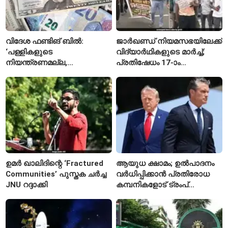
വിദേശ ഫണ്ടിങ് ബിൽ:
ജാർഖണ്ഡ് നിയമസഭയിലേക്ക്
‘പള്ളികളുടെ
വിദ്യാർഥികളുടെ മാർച്ച്;
നിയന്ത്രണമല്ല,
പ്രതിഷേധം 17-ാം
സുതാര്യതയാണ് ലക്ഷ്യം’
ദിവസത്തിലേക്ക്
— കേന്ദ്രത്തിന്റെ
വിശദീകരണം
ഉമർ ഖാലിദിന്റെ ‘Fractured
ആയുധ ക്ഷാമം; ഉൽപാദനം
Communities’ പുസ്തക ചർച്ച
വർധിപ്പിക്കാൻ പ്രതിരോധ
JNU റദ്ദാക്കി
കമ്പനികളോട് ട്രംപ്
ഭരണകൂടത്തിന്റെ നിർദേശം