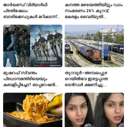
ജാർഖണ്ഡ് വിദ്യാർഥി
കനത്ത മഴയെത്തിയിട്ടും ഡാം
പ്രതിഷേധം:
സംഭരണം 26% കുറവ്;
ബാരിക്കേഡുകൾ മറികടന്ന്
കേരളം വൈദ്യുതി
ഉദ്യോഗാർഥികൾ
പ്രതിസന്ധിയിലേക്കോ?
മുഷറഫ് സ്വന്തം
തുറവൂർ–അമ്പലപ്പുഴ
പ്രധാനമന്ത്രിയെയും
റെയിൽവേ ഇരട്ടപ്പാത:
കബളിപ്പിച്ചോ? ഓപ്പറേഷൻ
ടെൻഡർ ക്ഷണിച്ചു;
സഫേദ് സാഗറിന് പിന്നിലെ
ആലപ്പുഴയിൽ പ്രതീക്ഷയും
യഥാർഥ കഥ
ആശങ്കയും