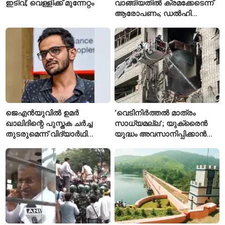
ഇടിവ്; വെള്ളിക്ക് മുന്നേറ്റം
വാങ്ങിയതിൽ ക്രമക്കേടെന്ന്
ആരോപണം; ഡൽഹി
സർക്കാരിനെതിരെ എഎപി
ജെഎൻയുവിൽ ഉമർ
‘വെടിനിർത്തൽ മാത്രം
ഖാലിദിന്റെ പുസ്തക ചർച്ച
സാധ്യമല്ല’; യുക്രൈൻ
തുടരുമെന്ന് വിദ്യാർഥി
യുദ്ധം അവസാനിപ്പിക്കാൻ
യൂണിയൻ
ആവശ്യങ്ങൾ ആവർത്തിച്ച്
റഷ്യ