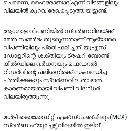
ചെന്നൈ, ഹൈദരാബാദ് എന്നിവിടങ്ങളിലും
വിലയിൽ കുറവ് രേഖപ്പെടുത്തിയിട്ടുണ്ട്.
ആഗോള വിപണിയിൽ സ്വർണവിലയ്ക്ക്
മേൽ സമ്മർദം തുടരുന്നതാണ് ആഭ്യന്തര
വിപണിയിലും പ്രതിഫലിച്ചത്. യുഎസ്
ഡോളറിന്റെ ശക്തിയും ട്രഷറി ബോണ്ട്
യീൽഡിലെ വർധനയും ഫെഡറൽ
റിസർവിന്റെ പലിശനിരക്ക് സംബന്ധിച്ച
പ്രതീക്ഷകളും സ്വർണവില താഴാൻ
കാരണമായതായി വിപണി വിദഗ്ധർ
വിലയിരുത്തുന്നു.
മൾട്ടി കൊമോഡിറ്റി എക്സ്ചേഞ്ചിലും (MCX)
സ്വർണ ഫ്യൂച്ചേഴ്സ് വിലയിൽ ഇടിവ്