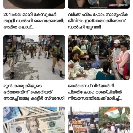
2015ലെ മാഗി കേസുകൾ
വർക്ക് ഫ്രം ഹോം സാമൂഹിക
തള്ളി ഡൽഹി ഹൈക്കോടതി;
ജീവിതം ഇല്ലാതാക്കിയെന്ന്
അമിത ലെഡ്
ഡൽഹി യുവതി
കണ്ടെത്തിയെന്ന
ആരോപണം
മുൻ കാമുകിയുടെ
ജാർഖണ്ഡ് വിദ്യാർഥി
ഭർത്താവിന് ‘കൊറിയർ’
പ്രതിഷേധം: റാഞ്ചിയിൽ
അയച്ച് ജമ്മു കശ്മീർ സ്വദേശി
നിയമസഭയിലേക്ക് മാർച്ച്
ആരംഭിച്ചു