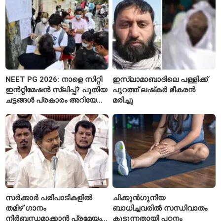
NEET PG 2026: നാളെ സിറ്റി
ഇസ്ലാമാബാദിലെ പള്ളിക്ക്
ഇൻറ്റിമേഷൻ സ്ലിപ്പ്? പുതിയ
പുറത്ത് ലഷ്‌കർ ഭീകരൻ
ചട്ടങ്ങൾ പ്രകാരം അറിയേണ്ട
മരിച്ചു
കാര്യങ്ങൾ
സർക്കാർ പരിപാടികളിൽ
ചിക്കുൻഗുനിയ
തമിഴ് ഗാനം
ബാധിച്ചവരിൽ സന്ധിവാതം
നിർബന്ധമാക്കാൻ പ്രമേയം;
കൂടുന്നതായി പഠനം