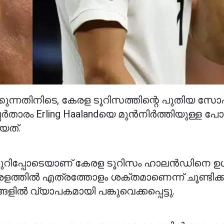
ുന്നതിനിടെ, കേരള ടൂറിസത്തിന്റെ പുതിയ സ
ാരം Erling Haalandയെ മുൻനിർത്തിയുള്ള പോസ്
ിയത്.
അടിക്കുറിപ്പോടെയാണ് കേരള ടൂറിസം ഹാലൻഡിനെ ഉൾ
േരളത്തിൽ എത്രത്തോളം ശക്തമാണെന്ന് ചൂണ്ടിക്ക
ളിൽ വ്യാപകമായി പങ്കുവെക്കപ്പെട്ടു.