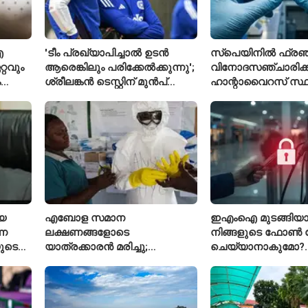
ഐ
'ടീം പ്രഖ്യാപിച്ചാൽ ഉടൻ
സ്പെയിനിൽ ഫ്രഞ്
്റവും
ആരെങ്കിലും പരിക്കേൽക്കുന്നു';
വിനോദസഞ്ചാരിക്ക
ം
ശ്രീലങ്കൻ ടെസ്റ്റിന് മുൻപ്
ഹാന്റാവൈറസ് സ്ഥിര
വേഷകൻ
ഇന്ത്യൻ ടീമിനെ കുറിച്ച്
രോഗിയെ ഐസൊ
മുൻതാരം
പ്രവേശിപ്പിച്ചു
െ
എബോള സമാന
ഇഎംഐ മുടങ്ങിയാൽ
്ന
ലക്ഷണങ്ങളോടെ
നിങ്ങളുടെ ഫോൺ ല
ുടെ
യാത്രക്കാരൻ മരിച്ചു;
ചെയ്യാനാകുമോ?
കോംഗോയിൽ 200-ഓളം
ആർബിഐയുടെ പ
യാത്രക്കാരെ നിരീക്ഷണത്തിൽ
ചട്ടങ്ങൾ ഇങ്ങനെ