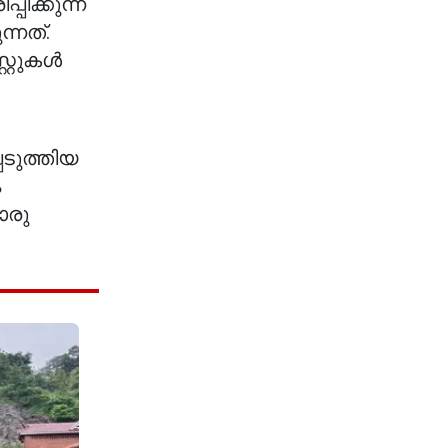
ക്കുന്ന
്നത്.
റ്റുകൾ
ടുത്തിയ
ം
ൊരു