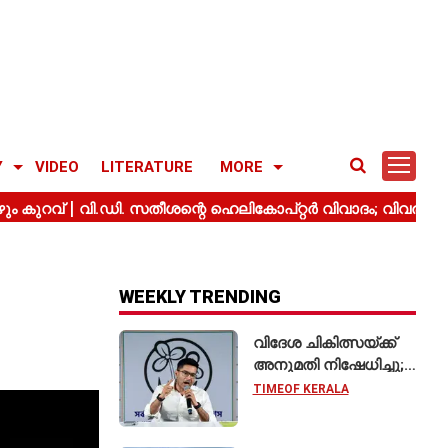
Y
VIDEO
LITERATURE
MORE
WEEKLY TRENDING
വിദേശ ചികിത്സയ്ക്ക്
അനുമതി നിഷേധിച്ചു;
സുപ്രീം കോടതിയെ
TIMEOF KERALA
സമീപിച്ച് അഭിഷേക്
ബാനർജി