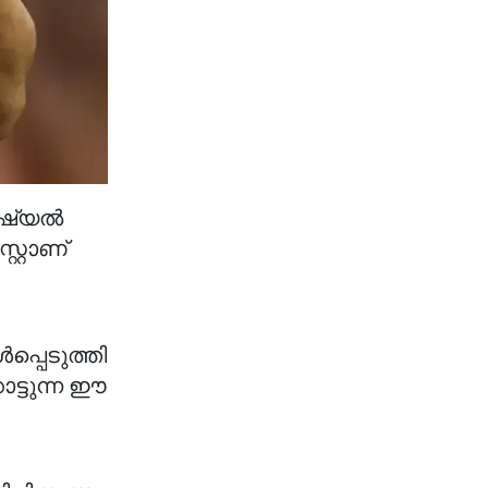
ോഷ്യൽ
റ്റാണ്
പ്പെടുത്തി
ാട്ടുന്ന ഈ