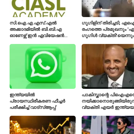
സി.ഐ.എ.എസ്.എൽ
ഗൂഗിളിന് തിരിച്ചടി; എ
അക്കാദമിയിൽ ബി.ബി.എ
രംഗത്തെ പ്രമുഖനും 'ഏറ
ഓണേഴ്സ് ഇൻ ഏവിയേഷൻ
ഗൂഗിൾ വ്യക്തി'യെന്നു
മാനേജ്മെന്റ്: പ്രവേശനം
വിശേഷിപ്പിക്കപ്പെട്ട ഗ
ഈമാസം 12 വരെ
രാജിവെച്ചു
ഇന്ത്യയിൽ
പാകിസ്താന്റെ പിഐഎയ
പ്രായസ്ഥിരീകരണ ഫീച്ചർ
നയിക്കാനൊരുങ്ങിയിരുന
പരീക്ഷിച്ച് വാട്‌സ്ആപ്പ്
വ്യക്തി എയർ ഇന്ത്യയ
പുതിയ സിഇഒ