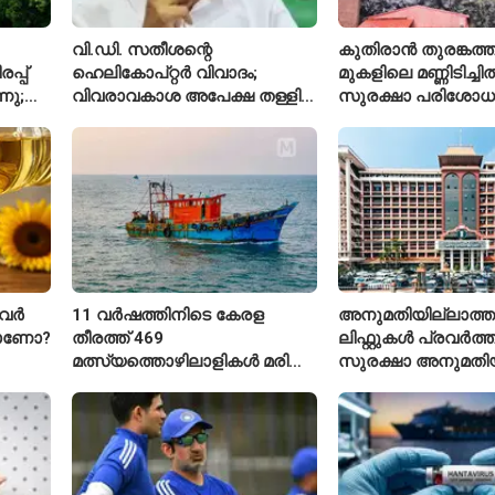
വി.ഡി. സതീശന്റെ
കുതിരാൻ തുരങ്കത്ത
്പ്
ഹെലികോപ്റ്റർ വിവാദം;
മുകളിലെ മണ്ണിടിച്ചി
നു;
വിവരാവകാശ അപേക്ഷ തള്ളി
സുരക്ഷാ പരിശോ
കേരള സർക്കാർ
ആരംഭിച്ച് എൻഎച
വർ
11 വർഷത്തിനിടെ കേരള
അനുമതിയില്ലാത്ത
താണോ?
തീരത്ത് 469
ലിഫ്റ്റുകൾ പ്രവർത്തിപ
മത്സ്യത്തൊഴിലാളികൾ മരിച്ചു;
സുരക്ഷാ അനുമതിയ
160 പേരെ കാണാതായി,
ലിഫ്റ്റുകൾക്ക്
47,773 പേരെ രക്ഷപ്പെടുത്തി
ഹൈക്കോടതിയുടെ വ