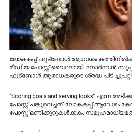
ലോകകപ്പ് ഫുട്ബോൾ ആവേശം കത്തിനിൽക്ക
മീഡിയ പോസ്റ്റ് വൈറലായി. നോർവേൻ സൂപ്പർത
ഫുട്ബോൾ ആരാധകരുടെ ശ്രദ്ധ പിടിച്ചുപറ്റ
"Scoring goals and serving looks" എന്ന 
പോസ്റ്റ് പങ്കുവെച്ചത്. ലോകകപ്പ് ആവേശം ക
പോസ്റ്റ് മണിക്കൂറുകൾക്കകം സമൂഹമാധ്യമങ്ങ