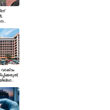
ിന്
ൽ;
ധന
്ച്എഐ
 വാക്വം
്പിക്കരുത്;
ില്ലാത്ത
ിലക്ക്