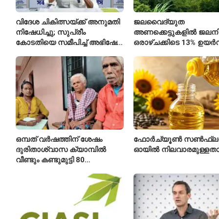
വിദേശ ചികിത്സയ്ക്ക് അനുമതി
ജലവൈദ്യുത
നിഷേധിച്ചു; സുപ്രീം
അണക്കെട്ടുകളിൽ ജലനിരപ
കോടതിയെ സമീപിച്ച് അഭിഷേക്
ഒരാഴ്ചക്കിടെ 13% ഉയർന്
ബാനർജി
കഴിഞ്ഞ വർഷത്തേക്കാൾ
ഇപ്പോഴും കുറവ്
ഒമ്പത് വർഷത്തിന് ശേഷം
ഫോർച്യൂൺ സൺഫ്ല
ദുരിതാശ്വാസ ക്യാമ്പിൽ
ഓയിൽ നിലവാരമുള്ള
വീണ്ടും കണ്ടുമുട്ടി 80
വയസ്സുകാരായ ദമ്പതികൾ