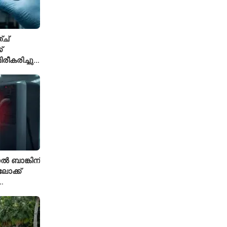
ച്
്
ീകരിച്ചു;
ലേഷനിൽ
 ബാങ്കിന്
ോക്ക്
ുതിയ