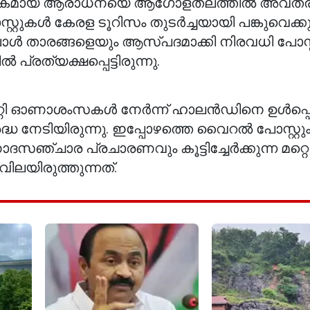
്യേകമായ ആരാധനയെ ആഗോളതലത്തിൽ അവതരിപ്പി
്റുകൾ കേരള ടൂറിസം തുടർച്ചയായി പങ്കുവെക്കുന
്ബോൾ താരങ്ങളെയും ആസ്പദമാക്കി നിരവധി പോസ്
്രത്യക്ഷപ്പെട്ടിരുന്നു.
 സിറ്റി ഓണാശംസകൾ നേർന്ന് ഹാലൻഡിനെ ഉൾപ്പെ
ദ്ധ നേടിയിരുന്നു. ഇപ്പോഴത്തെ വൈറൽ പോസ്റ്റു
സഞ്ചാര പ്രചാരണവും കൂട്ടിച്ചേർക്കുന്ന മറ്റ
ിലയിരുത്തുന്നത്.