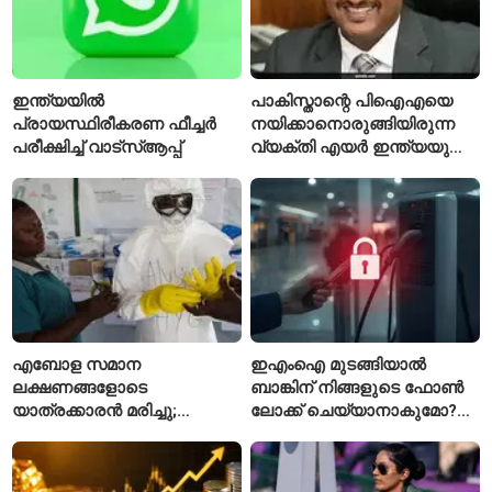
ഇന്ത്യയിൽ
പാകിസ്താന്റെ പിഐഎയെ
പ്രായസ്ഥിരീകരണ ഫീച്ചർ
നയിക്കാനൊരുങ്ങിയിരുന്ന
പരീക്ഷിച്ച് വാട്‌സ്ആപ്പ്
വ്യക്തി എയർ ഇന്ത്യയുടെ
പുതിയ സിഇഒ
എബോള സമാന
ഇഎംഐ മുടങ്ങിയാൽ
ലക്ഷണങ്ങളോടെ
ബാങ്കിന് നിങ്ങളുടെ ഫോൺ
യാത്രക്കാരൻ മരിച്ചു;
ലോക്ക് ചെയ്യാനാകുമോ?
കോംഗോയിൽ 200-ഓളം
ആർബിഐയുടെ പുതിയ
യാത്രക്കാരെ
ചട്ടങ്ങൾ ഇങ്ങനെ
നിരീക്ഷണത്തിൽ