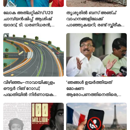
ലോക അത്‌ലറ്റിക്സ് U20
തൃശൂരിൽ ബസ് അഞ്ച്
ചാമ്പ്യൻഷിപ്പ്: ആശിഷ്
വാഹനങ്ങളിലേക്ക്
യാദവ്, ടി. ധരണിധരൻ,
പാഞ്ഞുകയറി; രണ്ട് സ്ത്രീകൾ
അമനത് കംബോജ്
മരിച്ചു, 24 പേർക്ക് പരിക്ക്
ഫൈനലിൽ
വിഴിഞ്ഞം–നാവായിക്കുളം
'ഞങ്ങൾ ഉയർത്തിയത്
ഔട്ടർ റിങ് റോഡ്;
മോഷണ
പദ്ധതിയിൽ നിർണായക
ആരോപണത്തിനെതിരെ,
മാറ്റങ്ങൾ, കേന്ദ്രം
ശ്രീരാമനെതിരെ അല്ല';
വിശദീകരണം
റിജിജുവിന് മറുപടിയുമായി
സഞ്ജയ് റാവത്ത്