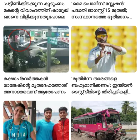
'പട്ടിണിക്കിടക്കുന്ന കുടുംബം
'മൈ പൊലീസ് സ്റ്റേഷൻ'
മകന്റെ വിവാഹത്തിന് ഷാരൂഖ്
പദ്ധതി ഓഗസ്റ്റ് 15 മുതൽ;
ഖാനെ വിളിക്കുന്നതുപോലെ
സംസ്ഥാനത്തെ ഭൂരിഭാഗം
സ്റ്റേഷനുകളുടെയും ചുമതല
എസ്‌ഐമാർക്ക്
രക്ഷാപ്രവർത്തകൻ
'മുതിർന്ന താരങ്ങളെ
രാജേഷിന്റെ മൃതദേഹത്തോട്
ബഹുമാനിക്കണം'; ഇന്ത്യൻ
അനാദരവെന്ന് ആരോപണം
ടെസ്റ്റ് ടീമിന്റെ തിരിച്ചടികളിൽ
പ്രതികരിച്ച് അജിങ്ക്യ
രഹാനെ