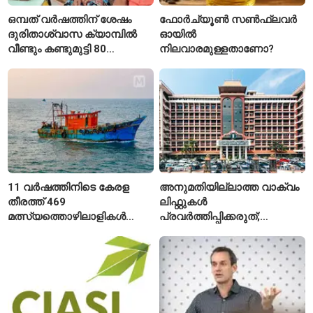
ഒമ്പത് വർഷത്തിന് ശേഷം
ഫോർച്യൂൺ സൺഫ്ലവർ
ദുരിതാശ്വാസ ക്യാമ്പിൽ
ഓയിൽ
വീണ്ടും കണ്ടുമുട്ടി 80
നിലവാരമുള്ളതാണോ?
വയസ്സുകാരായ ദമ്പതികൾ
11 വർഷത്തിനിടെ കേരള
അനുമതിയില്ലാത്ത വാക്വം
തീരത്ത് 469
ലിഫ്റ്റുകൾ
മത്സ്യത്തൊഴിലാളികൾ
പ്രവർത്തിപ്പിക്കരുത്;
മരിച്ചു; 160 പേരെ
സുരക്ഷാ
കാണാതായി, 47,773 പേരെ
അനുമതിയില്ലാത്ത
രക്ഷപ്പെടുത്തി
ലിഫ്റ്റുകൾക്ക്
ഹൈക്കോടതിയുടെ വിലക്ക്