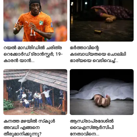
റയൽ മാഡ്രിഡിൽ ചരിത്ര
ഭർത്താവിന്റെ
റെക്കോർഡ് ട്രാൻസ്ഫർ; 19-
കടബാധ്യതയെ ചൊല്ലി
കാരൻ യാൻ
ഭാര്യയെ വെടിവെച്ച്
ഡിയോമാൻഡെയെ
കൊലപ്പെടുത്തി? പൂനെയിൽ
സ്വന്തമാക്കി സ്പാനിഷ്
നടുക്കം സൃഷ്ടിച്ച
വമ്പന്മാർ
കൊലപാതകം
കനത്ത മഴയിൽ സ്‌കൂൾ
ആന്ധ്രാപ്രദേശിൽ
അവധി എങ്ങനെ
വൈഎസ്ആർസിപി
തീരുമാനിക്കുന്നു?
നേതാവിനെ