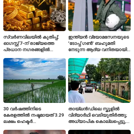
സ്വർണവിലയിൽ കുതിപ്പ്;
ഇന്ത്യൻ വ്യോമസേനയുടെ
ഓഗസ്റ്റ് 7-ന് രാജ്യത്തെ
'ടോപ്പ് ഗൺ' ബഹുമതി
പ്രധാന നഗരങ്ങളിൽ
നേടുന്ന ആദ്യ വനിതയായി
നിരക്കുകൾ ഉയർന്നു
ഭാവന കാന്ത്
30 വർഷത്തിനിടെ
തായ്‌ലൻഡിലെ സ്കൂളിൽ
കേരളത്തിൽ നഷ്ടമായത് 3.29
വിദ്യാർഥി വെടിയുതിർത്തു;
ലക്ഷം ഹെക്ടർ
അധ്യാപിക കൊല്ലപ്പെട്ടു,
നെൽപ്പാടങ്ങൾ
നിരവധി പേർക്ക് പരിക്ക്