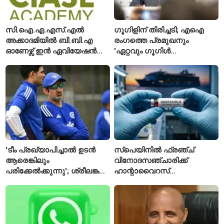
സി.ഐ.എ.എസ്.എൽ
ഗൂഗിളിന് തിരിച്ചടി; എഐ
അക്കാദമിയിൽ ബി.ബി.എ
രംഗത്തെ പ്രമുഖനും
ഓണേഴ്സ് ഇൻ ഏവിയേഷൻ
'ഏറ്റവും ഗൂഗിൾ
മാനേജ്മെന്റ്: പ്രവേശനം
വ്യക്തി'യെന്നും
ഈമാസം 12 വരെ
വിശേഷിപ്പിക്കപ്പെട്ട
ഗവേഷകൻ രാജിവെച്ചു
'ടീം പ്രഖ്യാപിച്ചാൽ ഉടൻ
സ്പെയിനിൽ ഫ്രഞ്ച്
ആരെങ്കിലും
വിനോദസഞ്ചാരിക്ക്
പരിക്കേൽക്കുന്നു'; ശ്രീലങ്കൻ
ഹാന്റാവൈറസ്
ടെസ്റ്റിന് മുൻപ് ഇന്ത്യൻ
സ്ഥിരീകരിച്ചു; രോഗിയെ
ടീമിനെ കുറിച്ച് മുൻതാരം
ഐസൊലേഷനിൽ
പ്രവേശിപ്പിച്ചു