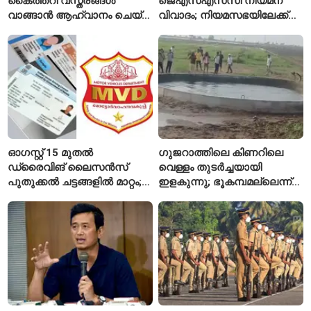
കൈത്തറി വസ്ത്രങ്ങൾ
ജെഎസ്എസ്‌സി നിയമന
വാങ്ങാൻ ആഹ്വാനം ചെയ്ത്
വിവാദം; നിയമസഭയിലേക്ക്
പ്രധാനമന്ത്രി
വിദ്യാർഥികളുടെ മാർച്ച് ഇന്ന്
ഓഗസ്റ്റ് 15 മുതൽ
ഗുജറാത്തിലെ കിണറിലെ
ഡ്രൈവിങ് ലൈസൻസ്
വെള്ളം തുടർച്ചയായി
പുതുക്കൽ ചട്ടങ്ങളിൽ മാറ്റം;
ഇളകുന്നു; ഭൂകമ്പമല്ലെന്ന്
വാഹനമോടിക്കുന്നവർ
വിദഗ്ധർ
അറിയേണ്ട രണ്ട് പ്രധാന
കാര്യങ്ങൾ