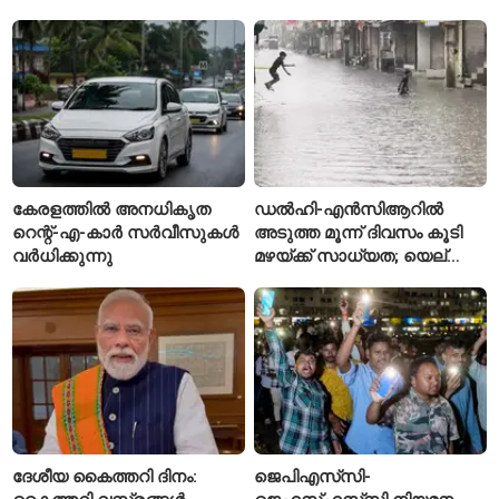
വെട്ടിക്കൊലപ്പെടുത്തി;
അന്വേഷണം ആരംഭിച്ച്
പൊലീസ്
കേരളത്തിൽ അനധികൃത
ഡൽഹി-എൻസിആറിൽ
റെന്റ്-എ-കാർ സർവീസുകൾ
അടുത്ത മൂന്ന് ദിവസം കൂടി
വർധിക്കുന്നു
മഴയ്ക്ക് സാധ്യത; യെല്ലോ
അലർട്ട് പ്രഖ്യാപിച്ച്
ഐഎംഡി
ദേശീയ കൈത്തറി ദിനം:
ജെപിഎസ്‌സി-