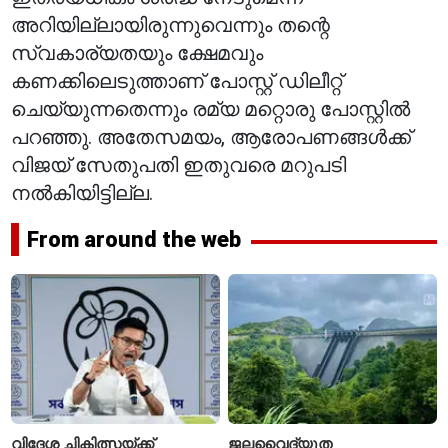
അറിയില്ലായിരുന്നുവെന്നും തന്റെ
സ്വകാര്യതയും ക്ഷേമവും
കണക്കിലെടുത്താണ് പോസ്റ്റ് ഡിലീറ്റ്
ചെയ്യുന്നതെന്നും രമ്യ മറ്റൊരു പോസ്റ്റിൽ
പറഞ്ഞു. അതേസമയം, ആരോപണങ്ങൾക്ക്
വിജയ് സേതുപതി ഇതുവരെ മറുപടി
നൽകിയിട്ടില്ല.
From around the web
വിദേശ ചികിത്സയ്ക്ക്
ജലവൈദ്യുത