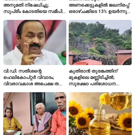
അനുമതി നിഷേധിച്ചു;
അണക്കെട്ടുകളിൽ ജലനിരപ്പ്
സുപ്രീം കോടതിയെ സമീപിച്ച്
ഒരാഴ്ചക്കിടെ 13% ഉയർന്നു;
അഭിഷേക് ബാനർജി
കഴിഞ്ഞ വർഷത്തേക്കാൾ
ഇപ്പോഴും കുറവ്
വി.ഡി. സതീശന്റെ
കുതിരാൻ തുരങ്കത്തിന്
ഹെലികോപ്റ്റർ വിവാദം;
മുകളിലെ മണ്ണിടിച്ചിൽ;
വിവരാവകാശ അപേക്ഷ തള്ളി
സുരക്ഷാ പരിശോധന
കേരള സർക്കാർ
ആരംഭിച്ച് എൻഎച്ച്എഐ