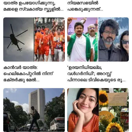
യാത്ര ഉപയോഗിക്കുന്നു,
നിയമസഭയിൽ
മക്കളെ സ്വകാര്യ സ്കൂളിൽ
പങ്കെടുക്കുന്നത്
പഠിപ്പിക്കുന്നു
തടയാനാണെന്ന് ആരോപിച്ച്
കനിമൊഴി
കാൻവർ യാത്ര:
'ഉദയനിധിയല്ല,
ഹെലികോപ്റ്ററിൽ നിന്ന്
വൾഗർനിധി'; അറസ്റ്റ്
ഭക്തർക്കു മേൽ
പിന്നാലെ ടിവികെയുടെ രൂക്ഷ
പുഷ്പവർഷം നടത്താൻ
വിമർശനം
ഉത്തർപ്രദേശ് സർക്കാർ