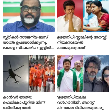
സ്ത്രീകൾ സൗജന്യ ബസ്
ഉദയനിധി സ്റ്റാലിന്റെ അറസ്റ്റ്:
യാത്ര ഉപയോഗിക്കുന്നു,
നിയമസഭയിൽ
മക്കളെ സ്വകാര്യ സ്കൂളിൽ
പങ്കെടുക്കുന്നത്
പഠിപ്പിക്കുന്നു
തടയാനാണെന്ന് ആരോപിച്ച്
കനിമൊഴി
കാൻവർ യാത്ര:
'ഉദയനിധിയല്ല,
ഹെലികോപ്റ്ററിൽ നിന്ന്
വൾഗർനിധി'; അറസ്റ്റ്
ഭക്തർക്കു മേൽ
പിന്നാലെ ടിവികെയുടെ രൂക്ഷ