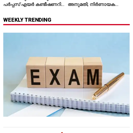
പർപ്പസ് എയർ കണ്ടീഷണറിന്
അനുമതി; നിർണായക
സി.ഐ.ഐ ഗ്രീൻപ്രോ
അംഗീകാരം നൽകി യു.എസ്.
പുരസ്‌കാരം
എഫ്എഎ
WEEKLY TRENDING