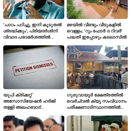
'പാഠം പഠിച്ചു, ഇനി കൂടുതൽ
മഴയിൽ വീണ്ടും വീടുകളിൽ
ശ്രദ്ധിക്കും'; പ്രിയദർശിനി
വെള്ളം; 'റൂം ഫോർ ദ റിവർ'
വിവാദ പരാമർശത്തിൽ
പദ്ധതി ഇപ്പോഴും കടലാസിൽ
വിശദീകരണവുമായി മന്ത്രി
സി.പി. ജോൺ
യുപി ക്രിക്കറ്റ്
ഗുരുവായൂർ ക്ഷേത്രത്തിൽ
അസോസിയേഷൻ ഹർജി
വെർച്വൽ ക്യൂ സംവിധാനം
തള്ളി അലഹബാദ്
പരീക്ഷണാടിസ്ഥാനത്തിൽ
ഹൈക്കോടതി
ആരംഭിച്ചു