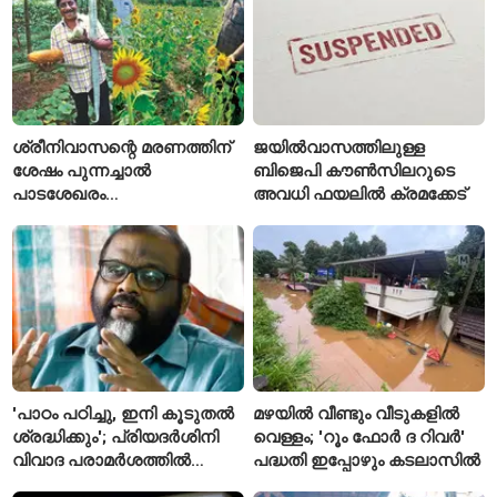
ശ്രീനിവാസന്റെ മരണത്തിന്
ജയിൽവാസത്തിലുള്ള
ശേഷം പുന്നച്ചാൽ
ബിജെപി കൗൺസിലറുടെ
പാടശേഖരം
അവധി ഫയലിൽ ക്രമക്കേട്
അവഗണിക്കപ്പെട്ടെന്ന്
കർഷകർ
'പാഠം പഠിച്ചു, ഇനി കൂടുതൽ
മഴയിൽ വീണ്ടും വീടുകളിൽ
ശ്രദ്ധിക്കും'; പ്രിയദർശിനി
വെള്ളം; 'റൂം ഫോർ ദ റിവർ'
വിവാദ പരാമർശത്തിൽ
പദ്ധതി ഇപ്പോഴും കടലാസിൽ
വിശദീകരണവുമായി മന്ത്രി