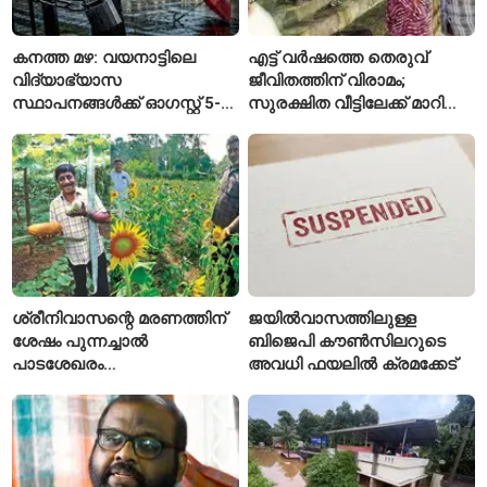
കനത്ത മഴ: വയനാട്ടിലെ
എട്ട് വർഷത്തെ തെരുവ്
വിദ്യാഭ്യാസ
ജീവിതത്തിന് വിരാമം;
സ്ഥാപനങ്ങൾക്ക് ഓഗസ്റ്റ് 5-ന്
സുരക്ഷിത വീട്ടിലേക്ക് മാറി
അവധി
പയ്യന്നൂരിലെ കുടുംബം
ശ്രീനിവാസന്റെ മരണത്തിന്
ജയിൽവാസത്തിലുള്ള
ശേഷം പുന്നച്ചാൽ
ബിജെപി കൗൺസിലറുടെ
പാടശേഖരം
അവധി ഫയലിൽ ക്രമക്കേട്
അവഗണിക്കപ്പെട്ടെന്ന്
കർഷകർ