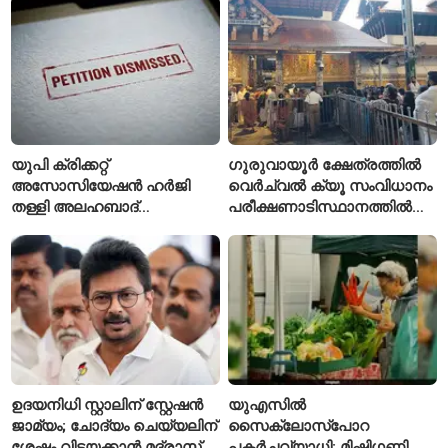
സി.പി. ജോൺ
യുപി ക്രിക്കറ്റ്
ഗുരുവായൂർ ക്ഷേത്രത്തിൽ
അസോസിയേഷൻ ഹർജി
വെർച്വൽ ക്യൂ സംവിധാനം
തള്ളി അലഹബാദ്
പരീക്ഷണാടിസ്ഥാനത്തിൽ
ഹൈക്കോടതി
ആരംഭിച്ചു
ഉദയനിധി സ്റ്റാലിന് സ്റ്റേഷൻ
യുഎസിൽ
ജാമ്യം; ചോദ്യം ചെയ്യലിന്
സൈക്ലോസ്പോറ
ശേഷം വിട്ടയക്കാൻ മദ്രാസ്
പകർച്ചവ്യാധി: മിഷിഗണിൽ