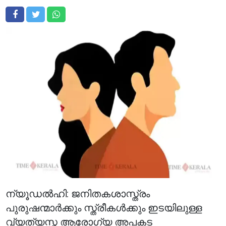
ന്യൂഡൽഹി: ജനിതകശാസ്ത്രം
പുരുഷന്മാർക്കും സ്ത്രീകൾക്കും ഇടയിലുള്ള
വ്യത്യസ്ത ആരോഗ്യ അപകട