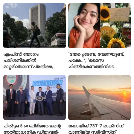
പുഷ്പവർഷം നടത്താൻ
വിമർശനം
ഉത്തർപ്രദേശ് സർക്കാർ
എംപിസി യോഗം:
‘ഭയപ്പെടേണ്ട, വേദനയുണ്ട്,
പലിശനിരക്കിൽ
പക്ഷേ…’; ‘മൈസ’
മാറ്റമില്ലെന്ന് പ്രതീക്ഷ;
ചിത്രീകരണത്തിനിടെ
പണപ്പെരുപ്പ ആശങ്കയിൽ
പരിക്കേറ്റതിനെക്കുറിച്ച്
ജാഗ്രതയോടെ ആർബിഐ
ആദ്യമായി പ്രതികരിച്ച്
രശ്മിക മന്ദാന
ചിൽട്ടൺ റെഫ്രിജറേഷന്റെ
ബോയിങ് 737-7 മാക്‌സിന്
അത്യാധുനിക ഡ്യുവൽ-
വാണിജ്യ സർവീസിന്