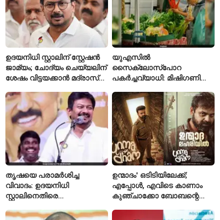
ഉദയനിധി സ്റ്റാലിന് സ്റ്റേഷൻ
യുഎസിൽ
ജാമ്യം; ചോദ്യം ചെയ്യലിന്
സൈക്ലോസ്പോറ
ശേഷം വിട്ടയക്കാൻ മദ്രാസ്
പകർച്ചവ്യാധി: മിഷിഗണിൽ
ഹൈക്കോടതി ഉത്തരവ്
ആദ്യമായി രണ്ട് മരണം
സ്ഥിരീകരിച്ചു
തൃഷയെ പരാമർശിച്ച
ഉന്മാദം' ഒടിടിയിലേക്ക്;
വിവാദം: ഉദയനിധി
എപ്പോൾ, എവിടെ കാണാം
സ്റ്റാലിനെതിരെ
കുഞ്ചാക്കോ ബോബന്റെ
ചുമത്തിയിരിക്കുന്നത്
ത്രില്ലർ?
എന്തെല്ലാം കുറ്റങ്ങൾ?