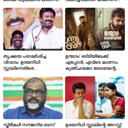
ഹൈക്കോടതി ഉത്തരവ്
ആദ്യമായി രണ്ട് മരണം
സ്ഥിരീകരിച്ചു
തൃഷയെ പരാമർശിച്ച
ഉന്മാദം' ഒടിടിയിലേക്ക്;
വിവാദം: ഉദയനിധി
എപ്പോൾ, എവിടെ കാണാം
സ്റ്റാലിനെതിരെ
കുഞ്ചാക്കോ ബോബന്റെ
ചുമത്തിയിരിക്കുന്നത്
ത്രില്ലർ?
എന്തെല്ലാം കുറ്റങ്ങൾ?
സ്ത്രീകൾ സൗജന്യ ബസ്
ഉദയനിധി സ്റ്റാലിന്റെ അറസ്റ്റ്: