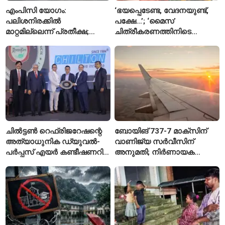
എംപിസി യോഗം:
‘ഭയപ്പെടേണ്ട, വേദനയുണ്ട്,
പലിശനിരക്കിൽ
പക്ഷേ…’; ‘മൈസ’
മാറ്റമില്ലെന്ന് പ്രതീക്ഷ;
ചിത്രീകരണത്തിനിടെ
പണപ്പെരുപ്പ ആശങ്കയിൽ
പരിക്കേറ്റതിനെക്കുറിച്ച്
ജാഗ്രതയോടെ ആർബിഐ
ആദ്യമായി പ്രതികരിച്ച്
രശ്മിക മന്ദാന
ചിൽട്ടൺ റെഫ്രിജറേഷന്റെ
ബോയിങ് 737-7 മാക്‌സിന്
അത്യാധുനിക ഡ്യുവൽ-
വാണിജ്യ സർവീസിന്
പർപ്പസ് എയർ കണ്ടീഷണറിന്
അനുമതി; നിർണായക
സി.ഐ.ഐ ഗ്രീൻപ്രോ
അംഗീകാരം നൽകി യു.എസ്.
പുരസ്‌കാരം
എഫ്എഎ