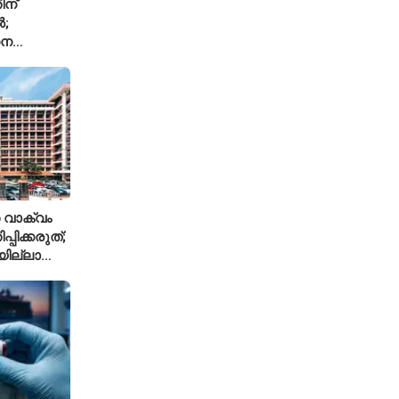
ിന്
ൽ;
ധന
്ച്എഐ
 വാക്വം
്പിക്കരുത്;
ില്ലാത്ത
ിലക്ക്