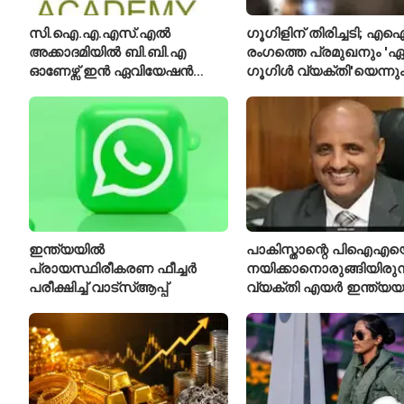
സി.ഐ.എ.എസ്.എൽ
ഗൂഗിളിന് തിരിച്ചടി; എ
അക്കാദമിയിൽ ബി.ബി.എ
രംഗത്തെ പ്രമുഖനും 'ഏറ
ഓണേഴ്സ് ഇൻ ഏവിയേഷൻ
ഗൂഗിൾ വ്യക്തി'യെന്നു
മാനേജ്മെന്റ്: പ്രവേശനം
വിശേഷിപ്പിക്കപ്പെട്ട ഗ
ഈമാസം 12 വരെ
രാജിവെച്ചു
ഇന്ത്യയിൽ
പാകിസ്താന്റെ പിഐഎയ
പ്രായസ്ഥിരീകരണ ഫീച്ചർ
നയിക്കാനൊരുങ്ങിയിരുന
പരീക്ഷിച്ച് വാട്‌സ്ആപ്പ്
വ്യക്തി എയർ ഇന്ത്യയ
പുതിയ സിഇഒ