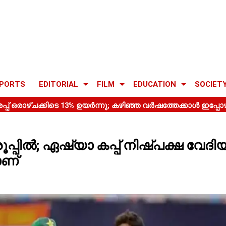
PORTS
EDITORIAL
FILM
EDUCATION
SOCIET
ൂപ്പിൽ; ഏഷ്യാ കപ്പ് നിഷ്പക്ഷ വേദ
ണ്