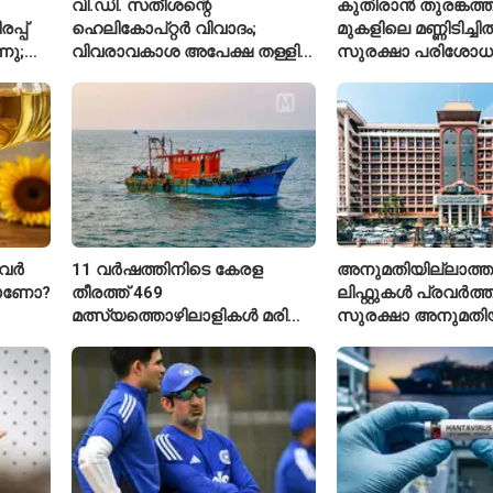
വി.ഡി. സതീശന്റെ
കുതിരാൻ തുരങ്കത്ത
്പ്
ഹെലികോപ്റ്റർ വിവാദം;
മുകളിലെ മണ്ണിടിച്ചി
നു;
വിവരാവകാശ അപേക്ഷ തള്ളി
സുരക്ഷാ പരിശോ
കേരള സർക്കാർ
ആരംഭിച്ച് എൻഎച
വർ
11 വർഷത്തിനിടെ കേരള
അനുമതിയില്ലാത്ത
താണോ?
തീരത്ത് 469
ലിഫ്റ്റുകൾ പ്രവർത്തിപ
മത്സ്യത്തൊഴിലാളികൾ മരിച്ചു;
സുരക്ഷാ അനുമതിയ
160 പേരെ കാണാതായി,
ലിഫ്റ്റുകൾക്ക്
47,773 പേരെ രക്ഷപ്പെടുത്തി
ഹൈക്കോടതിയുടെ വ