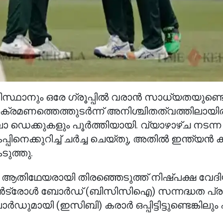
ിസ്ഥാനും ഒരേ ഗ്രൂപ്പിൽ വരാൻ സാധ്യതയുണ്ടെന
ക്രമണത്തെത്തുടർന്ന് അനിശ്ചിതത്വത്തിലായിര
ലാ ഡെക്കുകളും പൂർത്തിയായി. വ്യാഴാഴ്ച നടന
െക്കുറിച്ച് ചർച്ച ചെയ്തു, അതിൽ ഇന്ത്യൻ ക്രിക
ുത്തു.
ആതിഥേയരായി തിരഞ്ഞെടുത്ത് നിഷ്പക്ഷ വേദ
 കൺട്രോൾ ബോർഡ് (ബിസിസിഐ) സന്നദ്ധത പ്രകടിപ
 ബോർഡുമായി (ഇസിബി) കരാർ ഒപ്പിട്ടിട്ടുണ്ടെങ്കില