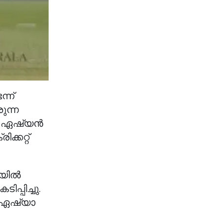
്ന്
ുന്ന
്ന ഏഷ്യൻ
്കറ്റ്
ിയിൽ
്പിച്ചു.
ും ഏഷ്യാ