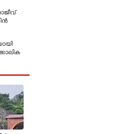
ാജീവ്
സിൻ
യായി
്കാലിക