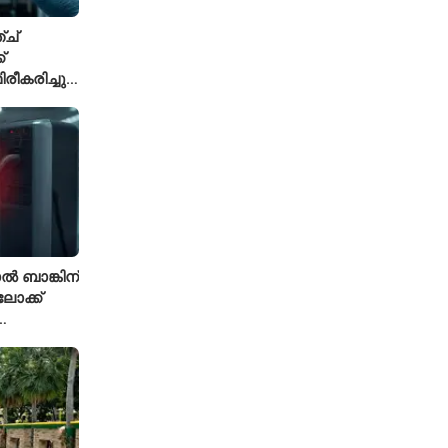
ച്
്
ീകരിച്ചു;
ലേഷനിൽ
 ബാങ്കിന്
ോക്ക്
ുതിയ