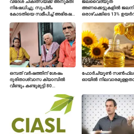
വിദേശ ചികിത്സയ്ക്ക് അനുമതി
ജലവൈദ്യുത
നിഷേധിച്ചു; സുപ്രീം
അണക്കെട്ടുകളിൽ ജലനിരപ
കോടതിയെ സമീപിച്ച് അഭിഷേക്
ഒരാഴ്ചക്കിടെ 13% ഉയർന്
ബാനർജി
കഴിഞ്ഞ വർഷത്തേക്കാൾ
ഇപ്പോഴും കുറവ്
ഒമ്പത് വർഷത്തിന് ശേഷം
ഫോർച്യൂൺ സൺഫ്ല
ദുരിതാശ്വാസ ക്യാമ്പിൽ
ഓയിൽ നിലവാരമുള്ള
വീണ്ടും കണ്ടുമുട്ടി 80
വയസ്സുകാരായ ദമ്പതികൾ