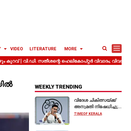
Y
VIDEO
LITERATURE
MORE
ിയിൽ
WEEKLY TRENDING
വിദേശ ചികിത്സയ്ക്ക്
അനുമതി നിഷേധിച്ചു;
സുപ്രീം കോടതിയെ
TIMEOF KERALA
സമീപിച്ച് അഭിഷേക്
ബാനർജി