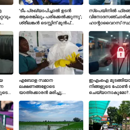
ഐ
'ടീം പ്രഖ്യാപിച്ചാൽ ഉടൻ
സ്പെയിനിൽ ഫ്രഞ്
്റവും
ആരെങ്കിലും പരിക്കേൽക്കുന്നു';
വിനോദസഞ്ചാരിക്ക
ം
ശ്രീലങ്കൻ ടെസ്റ്റിന് മുൻപ്
ഹാന്റാവൈറസ് സ്ഥിര
വേഷകൻ
ഇന്ത്യൻ ടീമിനെ കുറിച്ച്
രോഗിയെ ഐസൊ
മുൻതാരം
പ്രവേശിപ്പിച്ചു
െ
എബോള സമാന
ഇഎംഐ മുടങ്ങിയാൽ
്ന
ലക്ഷണങ്ങളോടെ
നിങ്ങളുടെ ഫോൺ ല
ുടെ
യാത്രക്കാരൻ മരിച്ചു;
ചെയ്യാനാകുമോ?
കോംഗോയിൽ 200-ഓളം
ആർബിഐയുടെ പ
യാത്രക്കാരെ നിരീക്ഷണത്തിൽ
ചട്ടങ്ങൾ ഇങ്ങനെ