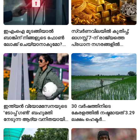
ഇഎംഐ മുടങ്ങിയാൽ
സ്വർണവിലയിൽ കുതിപ്പ്;
ബാങ്കിന് നിങ്ങളുടെ ഫോൺ
ഓഗസ്റ്റ് 7-ന് രാജ്യത്തെ
ലോക്ക് ചെയ്യാനാകുമോ?
പ്രധാന നഗരങ്ങളിൽ
ആർബിഐയുടെ പുതിയ
നിരക്കുകൾ ഉയർന്നു
ചട്ടങ്ങൾ ഇങ്ങനെ
ഇന്ത്യൻ വ്യോമസേനയുടെ
30 വർഷത്തിനിടെ
'ടോപ്പ് ഗൺ' ബഹുമതി
കേരളത്തിൽ നഷ്ടമായത് 3.29
നേടുന്ന ആദ്യ വനിതയായി
ലക്ഷം ഹെക്ടർ
ഭാവന കാന്ത്
നെൽപ്പാടങ്ങൾ