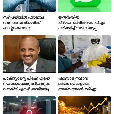
സ്പെയിനിൽ ഫ്രഞ്ച്
ഇന്ത്യയിൽ
വിനോദസഞ്ചാരിക്ക്
പ്രായസ്ഥിരീകരണ ഫീച്ചർ
ഹാന്റാവൈറസ്
പരീക്ഷിച്ച് വാട്‌സ്ആപ്പ്
സ്ഥിരീകരിച്ചു; രോഗിയെ
ഐസൊലേഷനിൽ
പ്രവേശിപ്പിച്ചു
പാകിസ്താന്റെ പിഐഎയെ
എബോള സമാന
നയിക്കാനൊരുങ്ങിയിരുന്ന
ലക്ഷണങ്ങളോടെ
വ്യക്തി എയർ ഇന്ത്യയുടെ
യാത്രക്കാരൻ മരിച്ചു;
പുതിയ സിഇഒ
കോംഗോയിൽ 200-ഓളം
യാത്രക്കാരെ
നിരീക്ഷണത്തിൽ