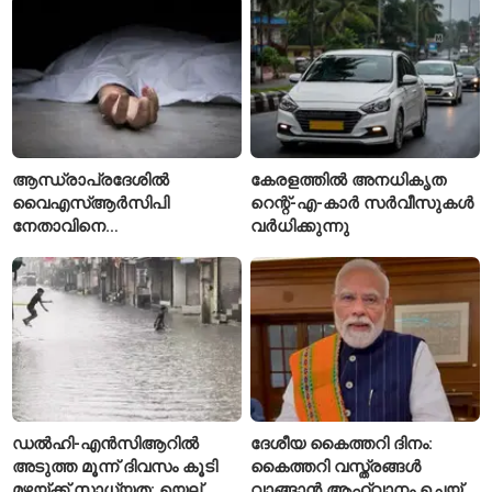
നടുക്കം സൃഷ്ടിച്ച
കൊലപാതകം
ആന്ധ്രാപ്രദേശിൽ
കേരളത്തിൽ അനധികൃത
വൈഎസ്ആർസിപി
റെന്റ്-എ-കാർ സർവീസുകൾ
നേതാവിനെ
വർധിക്കുന്നു
വെട്ടിക്കൊലപ്പെടുത്തി;
അന്വേഷണം ആരംഭിച്ച്
പൊലീസ്
ഡൽഹി-എൻസിആറിൽ
ദേശീയ കൈത്തറി ദിനം:
അടുത്ത മൂന്ന് ദിവസം കൂടി
കൈത്തറി വസ്ത്രങ്ങൾ
മഴയ്ക്ക് സാധ്യത; യെല്ലോ
വാങ്ങാൻ ആഹ്വാനം ചെയ്ത്