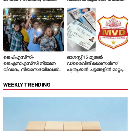
അലർട്ട് പ്രഖ്യാപിച്ച്
പ്രധാനമന്ത്രി
ഐഎംഡി
ജെപിഎസ്‌സി-
ഓഗസ്റ്റ് 15 മുതൽ
ജെഎസ്എസ്‌സി നിയമന
ഡ്രൈവിങ് ലൈസൻസ്
വിവാദം; നിയമസഭയിലേക്ക്
പുതുക്കൽ ചട്ടങ്ങളിൽ മാറ്റം;
വിദ്യാർഥികളുടെ മാർച്ച് ഇന്ന്
വാഹനമോടിക്കുന്നവർ
അറിയേണ്ട രണ്ട് പ്രധാന
WEEKLY TRENDING
കാര്യങ്ങൾ