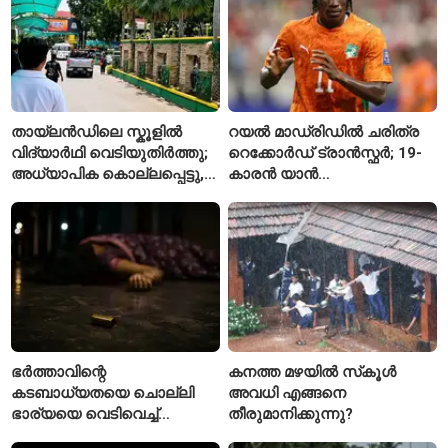
തായ്‌ലൻഡിലെ സ്കൂളിൽ
റയൽ മാഡ്രിഡിൽ ചരിത്ര
വിദ്യാർഥി വെടിയുതിർത്തു;
റെക്കോർഡ് ട്രാൻസ്ഫർ; 19-
അധ്യാപിക കൊല്ലപ്പെട്ടു,
കാരൻ യാൻ
നിരവധി പേർക്ക് പരിക്ക്
ഡിയോമാൻഡെയെ
സ്വന്തമാക്കി സ്പാനിഷ്
വമ്പന്മാർ
ഭർത്താവിന്റെ
കനത്ത മഴയിൽ സ്‌കൂൾ
കടബാധ്യതയെ ചൊല്ലി
അവധി എങ്ങനെ
ഭാര്യയെ വെടിവെച്ച്
തീരുമാനിക്കുന്നു?
കൊലപ്പെടുത്തി? പൂനെയിൽ