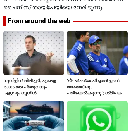
ചൈനീസ് തായ്‌പേയിയെ നേരിടുന്നു.
From around the web
ഗൂഗിളിന് തിരിച്ചടി; എഐ
'ടീം പ്രഖ്യാപിച്ചാൽ ഉടൻ
രംഗത്തെ പ്രമുഖനും
ആരെങ്കിലും
'ഏറ്റവും ഗൂഗിൾ
പരിക്കേൽക്കുന്നു'; ശ്രീലങ്കൻ
വ്യക്തി'യെന്നും
ടെസ്റ്റിന് മുൻപ് ഇന്ത്യൻ
വിശേഷിപ്പിക്കപ്പെട്ട
ടീമിനെ കുറിച്ച് മുൻതാരം
ഗവേഷകൻ രാജിവെച്ചു