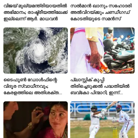
വിജയ് മുഖ്യമന്ത്രിയായതിൽ
സൽമാൻ ഖാനും സഹോദരി
അഭിമാനം; രാഷ്ട്രീയത്തിലേക്ക്
അൽവിറയ്ക്കും ചണ്ഡീഗഡ്
ഇല്ലെന്ന് ആർ. മാധവൻ
കോടതിയുടെ സമൻസ്
ടൈഫൂൺ ഡോൾഫിന്റെ
പ്ലാസ്റ്റിക് കുപ്പി
വിദൂര സ്വാധീനവും;
തിരിച്ചെടുക്കൽ പദ്ധതിയിൽ
കേരളത്തിലെ അതിശക്ത
ബവ്കോ പിന്മാറി; ഇന്ന്
മഴയ്ക്ക്
മുതൽ ഒഴിഞ്ഞ കുപ്പികൾ
കാരണമായേക്കുമെന്ന്
സ്വീകരിക്കില്ല
റിപ്പോർട്ട്