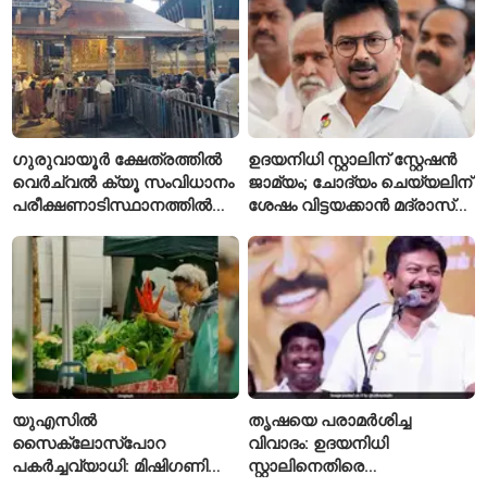
ഗുരുവായൂർ ക്ഷേത്രത്തിൽ
ഉദയനിധി സ്റ്റാലിന് സ്റ്റേഷൻ
വെർച്വൽ ക്യൂ സംവിധാനം
ജാമ്യം; ചോദ്യം ചെയ്യലിന്
പരീക്ഷണാടിസ്ഥാനത്തിൽ
ശേഷം വിട്ടയക്കാൻ മദ്രാസ്
ആരംഭിച്ചു
ഹൈക്കോടതി ഉത്തരവ്
യുഎസിൽ
തൃഷയെ പരാമർശിച്ച
സൈക്ലോസ്പോറ
വിവാദം: ഉദയനിധി
പകർച്ചവ്യാധി: മിഷിഗണിൽ
സ്റ്റാലിനെതിരെ