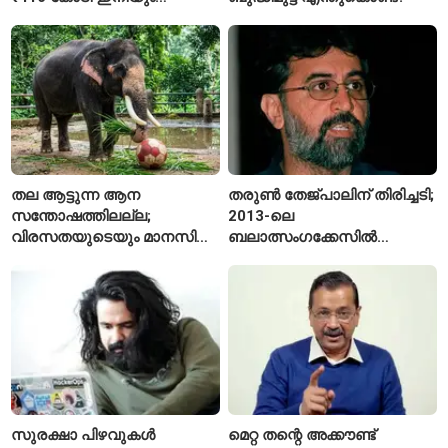
അടയ്ക്കാനുണ്ട്
തല ആട്ടുന്ന ആന
തരുൺ തേജ്പാലിന് തിരിച്ചടി;
സന്തോഷത്തിലല്ല;
2013-ലെ
വിരസതയുടെയും മാനസിക
ബലാത്സംഗക്കേസിൽ
സമ്മർദ്ദത്തിന്റെയും
കുറ്റക്കാരനെന്ന് ബോംബെ
ലക്ഷണമെന്ന് വിദഗ്ധർ
ഹൈക്കോടതി
സുരക്ഷാ പിഴവുകൾ
മെറ്റ തന്റെ അക്കൗണ്ട്