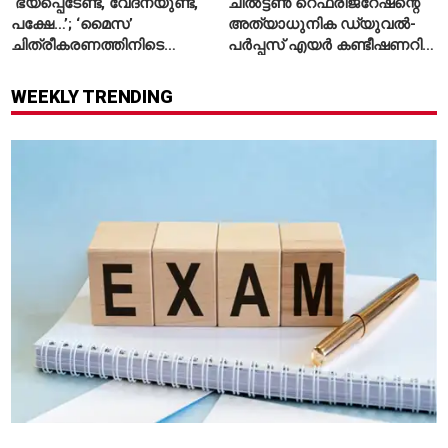
‘ഭയപ്പെടേണ്ട, വേദനയുണ്ട്,
ചിൽട്ടൺ റെഫ്രിജറേഷന്റെ
പക്ഷേ…’; ‘മൈസ’
അത്യാധുനിക ഡ്യുവൽ-
ചിത്രീകരണത്തിനിടെ
പർപ്പസ് എയർ കണ്ടീഷണറിന്
പരിക്കേറ്റതിനെക്കുറിച്ച്
സി.ഐ.ഐ ഗ്രീൻപ്രോ
ആദ്യമായി പ്രതികരിച്ച്
പുരസ്‌കാരം
WEEKLY TRENDING
രശ്മിക മന്ദാന