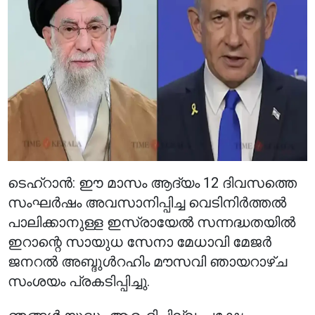
ടെഹ്‌റാൻ: ഈ മാസം ആദ്യം 12 ദിവസത്തെ
സംഘർഷം അവസാനിപ്പിച്ച വെടിനിർത്തൽ
പാലിക്കാനുള്ള ഇസ്രായേൽ സന്നദ്ധതയിൽ
ഇറാന്റെ സായുധ സേനാ മേധാവി മേജർ
ജനറൽ അബ്ദുൾറഹിം മൗസവി ഞായറാഴ്ച
സംശയം പ്രകടിപ്പിച്ചു.