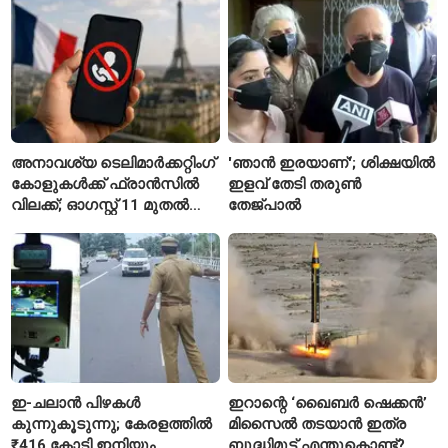
റിജിജുവിന് മറുപടിയുമായി
സഞ്ജയ് റാവത്ത്
അനാവശ്യ ടെലിമാർക്കറ്റിംഗ്
'ഞാൻ ഇരയാണ്'; ശിക്ഷയിൽ
കോളുകൾക്ക് ഫ്രാൻസിൽ
ഇളവ് തേടി തരുണ്‍
വിലക്ക്; ഓഗസ്റ്റ് 11 മുതൽ
തേജ്പാൽ
പുതിയ നിയമം
ഇ-ചലാൻ പിഴകൾ
ഇറാന്റെ ‘ഖൈബർ ഷെക്കൻ’
കുന്നുകൂടുന്നു; കേരളത്തിൽ
മിസൈൽ തടയാൻ ഇത്ര
₹416 കോടി ഇനിയും
ബുദ്ധിമുട്ട് എന്തുകൊണ്ട്?