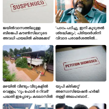
ജയിൽവാസത്തിലുള്ള
'പാഠം പഠിച്ചു, ഇനി കൂടുതൽ
ബിജെപി കൗൺസിലറുടെ
ശ്രദ്ധിക്കും'; പ്രിയദർശിനി
അവധി ഫയലിൽ ക്രമക്കേട്
വിവാദ പരാമർശത്തിൽ
വിശദീകരണവുമായി മന്ത്രി
സി.പി. ജോൺ
മഴയിൽ വീണ്ടും വീടുകളിൽ
യുപി ക്രിക്കറ്റ്
വെള്ളം; 'റൂം ഫോർ ദ റിവർ'
അസോസിയേഷൻ ഹർജി
പദ്ധതി ഇപ്പോഴും കടലാസിൽ
തള്ളി അലഹബാദ്
ഹൈക്കോടതി