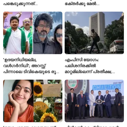
പങ്കെടുക്കുന്നത്
ഭക്തർക്കു മേൽ
തടയാനാണെന്ന് ആരോപിച്ച്
പുഷ്പവർഷം നടത്താൻ
കനിമൊഴി
ഉത്തർപ്രദേശ് സർക്കാർ
'ഉദയനിധിയല്ല,
എംപിസി യോഗം:
വൾഗർനിധി'; അറസ്റ്റ്
പലിശനിരക്കിൽ
പിന്നാലെ ടിവികെയുടെ രൂക്ഷ
മാറ്റമില്ലെന്ന് പ്രതീക്ഷ;
വിമർശനം
പണപ്പെരുപ്പ ആശങ്കയിൽ
ജാഗ്രതയോടെ ആർബിഐ