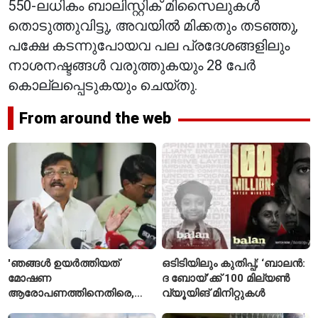
550-ലധികം ബാലിസ്റ്റിക് മിസൈലുകൾ
തൊടുത്തുവിട്ടു, അവയിൽ മിക്കതും തടഞ്ഞു,
പക്ഷേ കടന്നുപോയവ പല പ്രദേശങ്ങളിലും
നാശനഷ്ടങ്ങൾ വരുത്തുകയും 28 പേർ
കൊല്ലപ്പെടുകയും ചെയ്തു.
From around the web
'ഞങ്ങൾ ഉയർത്തിയത്
ഒടിടിയിലും കുതിപ്പ്; ‘ബാലൻ:
മോഷണ
ദ ബോയ്’ക്ക് 100 മില്യൺ
ആരോപണത്തിനെതിരെ,
വ്യൂയിങ് മിനിറ്റുകൾ
ശ്രീരാമനെതിരെ അല്ല';