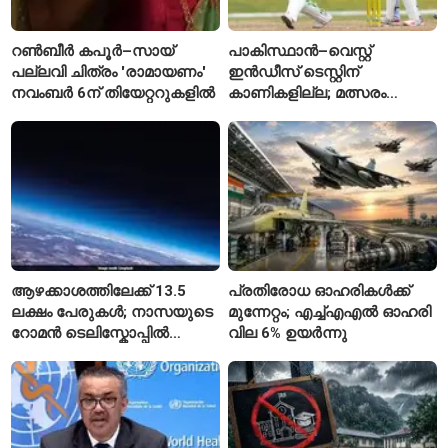
റൺബീർ കപൂർ–സായ്
പാകിസ്ഥാൻ–വെസ്റ്റ്
പല്ലവി ചിത്രം 'രാമായണം'
ഇൻഡീസ് ടെസ്റ്റിന്
നവംബർ 6ന് തിയേറ്ററുകളിൽ
കാണികളില്ല; മത്സരം
സോഷ്യൽ മീഡിയയിൽ
പരിഹാസവിഷയം
ആഴക്കാശത്തിലേക്ക് 13.5
പ്രതിരോധ ഓഹരികൾക്ക്
ലക്ഷം പേരുകൾ; നാസയുടെ
മുന്നേറ്റം; എച്ച്എഎൽ ഓഹരി
റോമൻ ടെലിസ്കോപ്പിൽ
വില 6% ഉയർന്നു
പേരുകൾ അയയ്ക്കാം