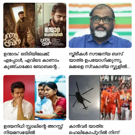
ആദ്യമായി രണ്ട് മരണം
ചുമത്തിയിരിക്കുന്നത്
സ്ഥിരീകരിച്ചു
എന്തെല്ലാം കുറ്റങ്ങൾ?
ഉന്മാദം' ഒടിടിയിലേക്ക്;
സ്ത്രീകൾ സൗജന്യ ബസ്
എപ്പോൾ, എവിടെ കാണാം
യാത്ര ഉപയോഗിക്കുന്നു,
കുഞ്ചാക്കോ ബോബന്റെ
മക്കളെ സ്വകാര്യ സ്കൂളിൽ
ത്രില്ലർ?
പഠിപ്പിക്കുന്നു
ഉദയനിധി സ്റ്റാലിന്റെ അറസ്റ്റ്:
കാൻവർ യാത്ര:
നിയമസഭയിൽ
ഹെലികോപ്റ്ററിൽ നിന്ന്