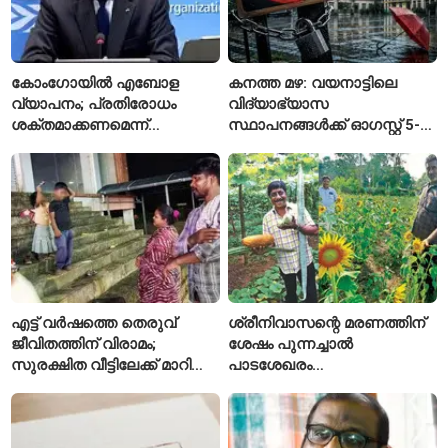
കോംഗോയിൽ എബോള
കനത്ത മഴ: വയനാട്ടിലെ
വ്യാപനം; പ്രതിരോധം
വിദ്യാഭ്യാസ
ശക്തമാക്കണമെന്ന്
സ്ഥാപനങ്ങൾക്ക് ഓഗസ്റ്റ് 5-ന്
ലോകാരോഗ്യ സംഘടന
അവധി
എട്ട് വർഷത്തെ തെരുവ്
ശ്രീനിവാസന്റെ മരണത്തിന്
ജീവിതത്തിന് വിരാമം;
ശേഷം പുന്നച്ചാൽ
സുരക്ഷിത വീട്ടിലേക്ക് മാറി
പാടശേഖരം
പയ്യന്നൂരിലെ കുടുംബം
അവഗണിക്കപ്പെട്ടെന്ന്
കർഷകർ