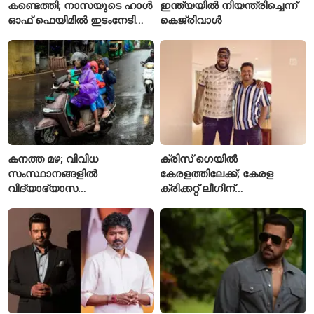
കണ്ടെത്തി; നാസയുടെ ഹാൾ
ഇന്ത്യയിൽ നിയന്ത്രിച്ചെന്ന്
ഓഫ് ഫെയിമിൽ ഇടംനേടി
കെജ്‌രിവാൾ
മലയാളി എതിക്കൽ ഹാക്കർ
കനത്ത മഴ; വിവിധ
ക്രിസ് ഗെയിൽ
സംസ്ഥാനങ്ങളിൽ
കേരളത്തിലേക്ക്; കേരള
വിദ്യാഭ്യാസ
ക്രിക്കറ്റ് ലീഗിന്
സ്ഥാപനങ്ങൾക്ക് അവധി
മുന്നോടിയായി യുവ
പ്രഖ്യാപിച്ചു
താരങ്ങൾക്ക് പരിശീലനം
നൽകും