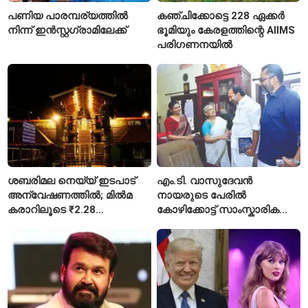
പണിയ പാരമ്പര്യത്തിൽ
കഞ്ചിക്കോട്ടെ 228 ഏക്കർ
നിന്ന് ഇൻസ്റ്റഗ്രാമിലേക്ക്
ഭൂമിയും കേരളത്തിന്റെ AIIMS
പരിഗണനയിൽ
ശബരിമല നെയ്യ് ഇടപാട്
എം.ടി. വാസുദേവൻ
അന്വേഷണത്തിൽ; മിൽമ
നായരുടെ പേരിൽ
കരാറിലൂടെ ₹2.28
കോഴിക്കോട്ട് സാംസ്കാരിക
കോടിയുടെ നഷ്ടമെന്ന്
പാർക്ക്; പ്രാരംഭ
എഫ്ഐആർ
പ്രവർത്തനങ്ങൾക്ക് ₹50
കോടി