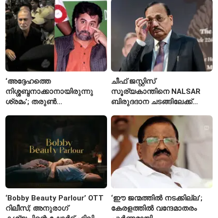
ദിവസത്തിലേക്ക്
രണ്ടാമത്തെ സംഭവം
‘അദ്ദേഹത്തെ
ചീഫ് ജസ്റ്റിസ്
നിശ്ശബ്ദനാക്കാനായിരുന്നു
സൂര്യകാന്തിനെ NALSAR
ശ്രമം’; തരുണ്‍
ബിരുദദാന ചടങ്ങിലേക്ക്
തേജ്പാലിനെതിരെ നടപടി
ക്ഷണിച്ചതിൽ
അന്വേഷണാത്മക
വിദ്യാർഥികളുടെ എതിർപ്പ്
മാധ്യമപ്രവർത്തനം
കാരണമെന്ന് മകൾ
‘Bobby Beauty Parlour’ OTT
‘ഈ ജന്മത്തിൽ നടക്കില്ല’;
റിലീസ്; അനുരാഗ്
കേരളത്തിൽ വന്ദേമാതരം