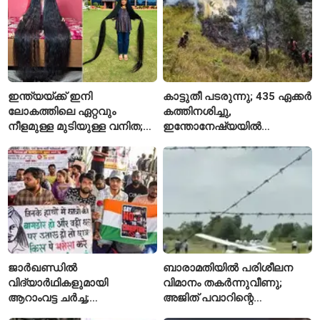
ഇന്ത്യയ്ക്ക് ഇനി
കാട്ടുതീ പടരുന്നു; 435 ഏക്കർ
ലോകത്തിലെ ഏറ്റവും
കത്തിനശിച്ചു,
നീളമുള്ള മുടിയുള്ള വനിത;
ഇന്തോനേഷ്യയിൽ
2015 മുതൽ മുടി മുറിച്ചിട്ടില്ല
ദേശീയോദ്യാനം അടച്ചു
ജാർഖണ്ഡിൽ
ബാരാമതിയിൽ പരിശീലന
വിദ്യാർഥികളുമായി
വിമാനം തകർന്നുവീണു;
ആറാംവട്ട ചർച്ച;
അജിത് പവാറിന്റെ
റാഞ്ചിയിലെ സമരം 16-ാം
അപകടത്തിന് പിന്നാലെ