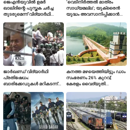
ജെഎൻയുവിൽ ഉമർ
‘വെടിനിർത്തൽ മാത്രം
ഖാലിദിന്റെ പുസ്തക ചർച്ച
സാധ്യമല്ല’; യുക്രൈൻ
തുടരുമെന്ന് വിദ്യാർഥി
യുദ്ധം അവസാനിപ്പിക്കാൻ
യൂണിയൻ
ആവശ്യങ്ങൾ ആവർത്തിച്ച്
റഷ്യ
ജാർഖണ്ഡ് വിദ്യാർഥി
കനത്ത മഴയെത്തിയിട്ടും ഡാം
പ്രതിഷേധം:
സംഭരണം 26% കുറവ്;
ബാരിക്കേഡുകൾ മറികടന്ന്
കേരളം വൈദ്യുതി
ഉദ്യോഗാർഥികൾ
പ്രതിസന്ധിയിലേക്കോ?