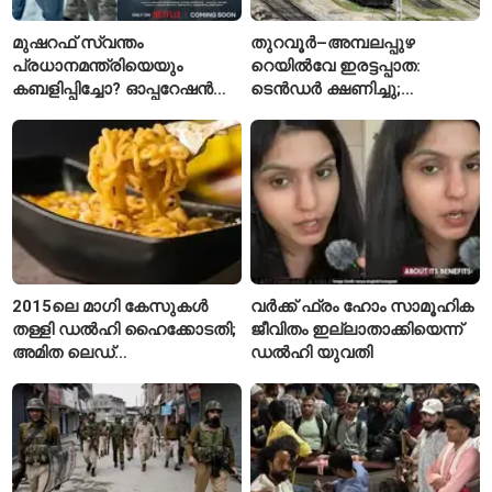
മുഷറഫ് സ്വന്തം
തുറവൂർ–അമ്പലപ്പുഴ
പ്രധാനമന്ത്രിയെയും
റെയിൽവേ ഇരട്ടപ്പാത:
കബളിപ്പിച്ചോ? ഓപ്പറേഷൻ
ടെൻഡർ ക്ഷണിച്ചു;
സഫേദ് സാഗറിന് പിന്നിലെ
ആലപ്പുഴയിൽ പ്രതീക്ഷയും
യഥാർഥ കഥ
ആശങ്കയും
2015ലെ മാഗി കേസുകൾ
വർക്ക് ഫ്രം ഹോം സാമൂഹിക
തള്ളി ഡൽഹി ഹൈക്കോടതി;
ജീവിതം ഇല്ലാതാക്കിയെന്ന്
അമിത ലെഡ്
ഡൽഹി യുവതി
കണ്ടെത്തിയെന്ന
ആരോപണം