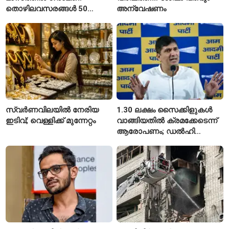
തൊഴിലവസരങ്ങൾ 50
അന്വേഷണം
ശതമാനത്തോളം കുറഞ്ഞു
സ്വർണവിലയിൽ നേരിയ
1.30 ലക്ഷം സൈക്കിളുകൾ
ഇടിവ്; വെള്ളിക്ക് മുന്നേറ്റം
വാങ്ങിയതിൽ ക്രമക്കേടെന്ന്
ആരോപണം; ഡൽഹി
സർക്കാരിനെതിരെ എഎപി