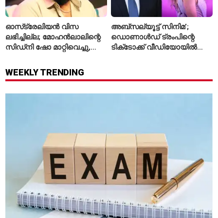
ഓസ്‌ട്രേലിയൻ വിസ
അബ്സല്യൂട്ട് സിനിമ’;
ലഭിച്ചില്ല; മോഹൻലാലിന്റെ
ഡൊണാൾഡ് ട്രംപിന്റെ
സിഡ്‌നി ഷോ മാറ്റിവെച്ചു,
ടിക്‌ടോക്ക് വീഡിയോയിൽ
വീഡിയോയിലൂടെ ക്ഷമ
നിന്ന് ടെയ്‌ലർ സ്വിഫ്റ്റിന്റെ
ചോദിച്ച് താരം
‘August’ നീക്കം ചെയ്തു
WEEKLY TRENDING