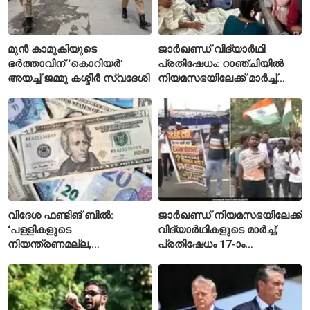
മുൻ കാമുകിയുടെ
ജാർഖണ്ഡ് വിദ്യാർഥി
ഭർത്താവിന് ‘കൊറിയർ’
പ്രതിഷേധം: റാഞ്ചിയിൽ
അയച്ച് ജമ്മു കശ്മീർ സ്വദേശി
നിയമസഭയിലേക്ക് മാർച്ച്
ആരംഭിച്ചു
വിദേശ ഫണ്ടിങ് ബിൽ:
ജാർഖണ്ഡ് നിയമസഭയിലേക്ക്
‘പള്ളികളുടെ
വിദ്യാർഥികളുടെ മാർച്ച്;
നിയന്ത്രണമല്ല,
പ്രതിഷേധം 17-ാം
സുതാര്യതയാണ് ലക്ഷ്യം’
ദിവസത്തിലേക്ക്
— കേന്ദ്രത്തിന്റെ
വിശദീകരണം