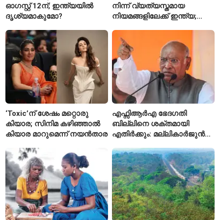
ഓഗസ്റ്റ് 12ന്; ഇന്ത്യയിൽ
നിന്ന് വ്യത്യസ്തമായ
ദൃശ്യമാകുമോ?
നിയമങ്ങളിലേക്ക് ഇന്ത്യ;
മെറ്റയ്ക്ക് കേന്ദ്രത്തിന്റെ
സമ്മർദം
‘Toxic’ന് ശേഷം മറ്റൊരു
എഫ്സിആർഎ ഭേദഗതി
കിയാര; സിനിമ കഴിഞ്ഞാൽ
ബില്ലിനെ ശക്തമായി
കിയാര മാറുമെന്ന് നയൻതാര
എതിർക്കും: മല്ലികാർജുൻ
ഖർഗെ