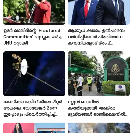
ഉമർ ഖാലിദിന്റെ ‘Fractured
ആയുധ ക്ഷാമം; ഉൽപാദനം
Communities’ പുസ്തക ചർച്ച
വർധിപ്പിക്കാൻ പ്രതിരോധ
JNU റദ്ദാക്കി
കമ്പനികളോട് ട്രംപ്
ഭരണകൂടത്തിന്റെ നിർദേശം
കോടിക്കണക്കിന് കിലോമീറ്റർ
സ്കൂൾ ബാഗിൽ
അകലെ; വോയേജർ 2നെ
കത്തിയുമായി; അക്രമ
ഇപ്പോഴും പ്രവർത്തിപ്പിച്ച്
ദൃശ്യങ്ങൾ ഓൺലൈനിൽ
നാസ
കണ്ടിരുന്നെന്ന് തായ്
കൗമാരക്കാരൻ