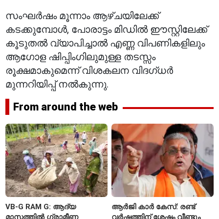
സംഘർഷം മൂന്നാം ആഴ്ചയിലേക്ക്
കടക്കുമ്പോൾ, പോരാട്ടം മിഡിൽ ഈസ്റ്റിലേക്ക്
കൂടുതൽ വ്യാപിച്ചാൽ എണ്ണ വിപണികളിലും
ആഗോള ഷിപ്പിംഗിലുമുള്ള തടസ്സം
രൂക്ഷമാകുമെന്ന് വിശകലന വിദഗ്ധർ
മുന്നറിയിപ്പ് നൽകുന്നു.
From around the web
VB-G RAM G: ആദ്യ
ആർജി കാർ കേസ്: രണ്ട്
മാസത്തിൽ ഗ്രാമീണ
വർഷത്തിന് ശേഷം വീണ്ടും