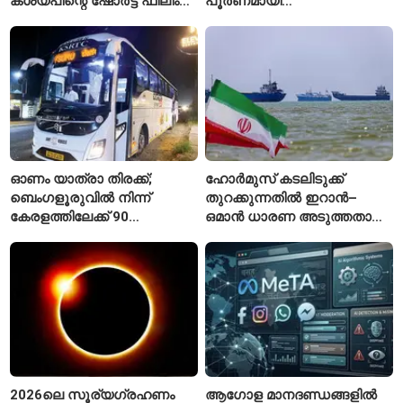
കശ്യപിന്റെ ഷോർട്ട് ഫിലിം
പൂർണമായി
എവിടെ കാണാം?
ആലപിക്കില്ലെന്ന്
രാജ്മോഹൻ ഉണ്ണിത്താൻ
ഓണം യാത്രാ തിരക്ക്;
ഹോർമുസ് കടലിടുക്ക്
ബെംഗളൂരുവിൽ നിന്ന്
തുറക്കുന്നതിൽ ഇറാൻ–
കേരളത്തിലേക്ക് 90
ഒമാൻ ധാരണ അടുത്തതായി;
പ്രത്യേക ബസുകൾ
നിബന്ധനകളുമായി
ടെഹ്റാൻ
2026ലെ സൂര്യഗ്രഹണം
ആഗോള മാനദണ്ഡങ്ങളിൽ