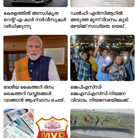
കേരളത്തിൽ അനധികൃത
ഡൽഹി-എൻസിആറിൽ
റെന്റ്-എ-കാർ സർവീസുകൾ
അടുത്ത മൂന്ന് ദിവസം കൂടി
വർധിക്കുന്നു
മഴയ്ക്ക് സാധ്യത; യെല്ലോ
അലർട്ട് പ്രഖ്യാപിച്ച്
ഐഎംഡി
ദേശീയ കൈത്തറി ദിനം:
ജെപിഎസ്‌സി-
കൈത്തറി വസ്ത്രങ്ങൾ
ജെഎസ്എസ്‌സി നിയമന
വാങ്ങാൻ ആഹ്വാനം ചെയ്ത്
വിവാദം; നിയമസഭയിലേക്ക്
പ്രധാനമന്ത്രി
വിദ്യാർഥികളുടെ മാർച്ച് ഇന്ന്