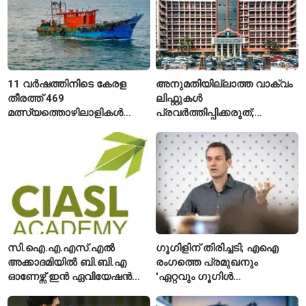
11 വർഷത്തിനിടെ കേരള
അനുമതിയില്ലാത്ത വാക്വം
തീരത്ത് 469
ലിഫ്റ്റുകൾ
മത്സ്യത്തൊഴിലാളികൾ
പ്രവർത്തിപ്പിക്കരുത്;
മരിച്ചു; 160 പേരെ
സുരക്ഷാ
കാണാതായി, 47,773 പേരെ
അനുമതിയില്ലാത്ത
രക്ഷപ്പെടുത്തി
ലിഫ്റ്റുകൾക്ക്
ഹൈക്കോടതിയുടെ വിലക്ക്
സി.ഐ.എ.എസ്.എൽ
ഗൂഗിളിന് തിരിച്ചടി; എഐ
അക്കാദമിയിൽ ബി.ബി.എ
രംഗത്തെ പ്രമുഖനും
ഓണേഴ്സ് ഇൻ ഏവിയേഷൻ
'ഏറ്റവും ഗൂഗിൾ
മാനേജ്മെന്റ്: പ്രവേശനം
വ്യക്തി'യെന്നും
ഈമാസം 12 വരെ
വിശേഷിപ്പിക്കപ്പെട്ട