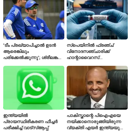
ഗവേഷകൻ രാജിവെച്ചു
'ടീം പ്രഖ്യാപിച്ചാൽ ഉടൻ
സ്പെയിനിൽ ഫ്രഞ്ച്
ആരെങ്കിലും
വിനോദസഞ്ചാരിക്ക്
പരിക്കേൽക്കുന്നു'; ശ്രീലങ്കൻ
ഹാന്റാവൈറസ്
ടെസ്റ്റിന് മുൻപ് ഇന്ത്യൻ
സ്ഥിരീകരിച്ചു; രോഗിയെ
ടീമിനെ കുറിച്ച് മുൻതാരം
ഐസൊലേഷനിൽ
പ്രവേശിപ്പിച്ചു
ഇന്ത്യയിൽ
പാകിസ്താന്റെ പിഐഎയെ
പ്രായസ്ഥിരീകരണ ഫീച്ചർ
നയിക്കാനൊരുങ്ങിയിരുന്ന
പരീക്ഷിച്ച് വാട്‌സ്ആപ്പ്
വ്യക്തി എയർ ഇന്ത്യയുടെ