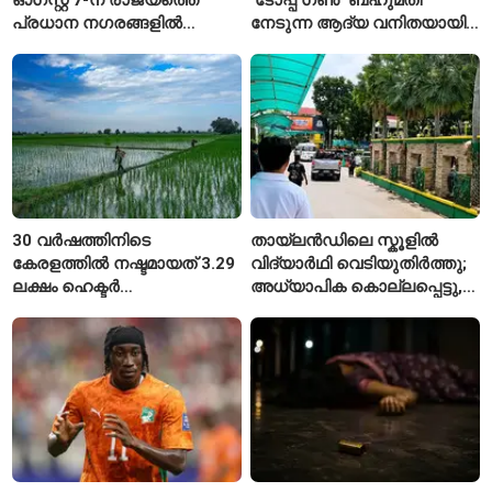
പ്രധാന നഗരങ്ങളിൽ
നേടുന്ന ആദ്യ വനിതയായി
നിരക്കുകൾ ഉയർന്നു
ഭാവന കാന്ത്
30 വർഷത്തിനിടെ
തായ്‌ലൻഡിലെ സ്കൂളിൽ
കേരളത്തിൽ നഷ്ടമായത് 3.29
വിദ്യാർഥി വെടിയുതിർത്തു;
ലക്ഷം ഹെക്ടർ
അധ്യാപിക കൊല്ലപ്പെട്ടു,
നെൽപ്പാടങ്ങൾ
നിരവധി പേർക്ക് പരിക്ക്