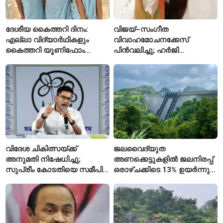
ദേശീയ കൈത്തറി ദിനം:
വിജയ്–സംഗീത
എല്ലാ വിദ്യാർഥികളും
വിവാഹമോചനക്കേസ്
കൈത്തറി യൂണിഫോം
പിൻവലിച്ചു; ഹർജി
ധരിക്കുന്ന കേരളത്തിലെ ഈ
പിൻവലിച്ചതോടെ കേസ്
സ്കൂൾ വേറിട്ട മാതൃക
അവസാനിപ്പിച്ച് കോടതി
വിദേശ ചികിത്സയ്ക്ക്
ജലവൈദ്യുത
അനുമതി നിഷേധിച്ചു;
അണക്കെട്ടുകളിൽ ജലനിരപ്പ്
സുപ്രീം കോടതിയെ സമീപിച്ച്
ഒരാഴ്ചക്കിടെ 13% ഉയർന്നു;
അഭിഷേക് ബാനർജി
കഴിഞ്ഞ വർഷത്തേക്കാൾ
ഇപ്പോഴും കുറവ്