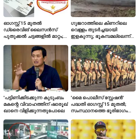
ഓഗസ്റ്റ് 15 മുതൽ
ഗുജറാത്തിലെ കിണറിലെ
ഡ്രൈവിങ് ലൈസൻസ്
വെള്ളം തുടർച്ചയായി
പുതുക്കൽ ചട്ടങ്ങളിൽ മാറ്റം;
ഇളകുന്നു; ഭൂകമ്പമല്ലെന്ന്
വാഹനമോടിക്കുന്നവർ
വിദഗ്ധർ
അറിയേണ്ട രണ്ട് പ്രധാന
കാര്യങ്ങൾ
'പട്ടിണിക്കിടക്കുന്ന കുടുംബം
'മൈ പൊലീസ് സ്റ്റേഷൻ'
മകന്റെ വിവാഹത്തിന് ഷാരൂഖ്
പദ്ധതി ഓഗസ്റ്റ് 15 മുതൽ;
ഖാനെ വിളിക്കുന്നതുപോലെ
സംസ്ഥാനത്തെ ഭൂരിഭാഗം
സ്റ്റേഷനുകളുടെയും ചുമതല
എസ്‌ഐമാർക്ക്