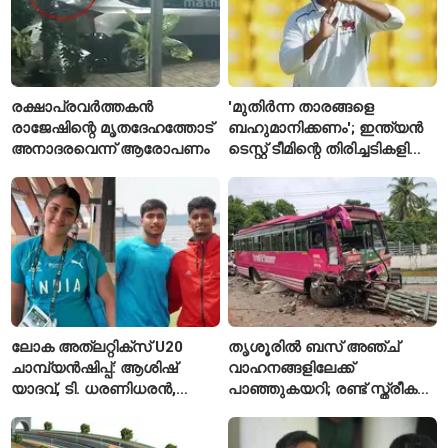
രക്ഷാപ്രവർത്തകൻ
'മുതിർന്ന താരങ്ങളെ
രാജേഷിന്റെ മൃതദേഹത്തോട്
ബഹുമാനിക്കണം'; ഇന്ത്യൻ
അനാദരവെന്ന് ആരോപണം
ടെസ്റ്റ് ടീമിന്റെ തിരിച്ചടികളിൽ
പ്രതികരിച്ച് അജിങ്ക്യ
രഹാനെ
ലോക അത്‌ലറ്റിക്സ് U20
തൃശൂരിൽ ബസ് അഞ്ച്
ചാമ്പ്യൻഷിപ്പ്: ആശിഷ്
വാഹനങ്ങളിലേക്ക്
യാദവ്, ടി. ധരണിധരൻ,
പാഞ്ഞുകയറി; രണ്ട് സ്ത്രീകൾ
അമനത് കംബോജ്
മരിച്ചു, 24 പേർക്ക് പരിക്ക്
ഫൈനലിൽ