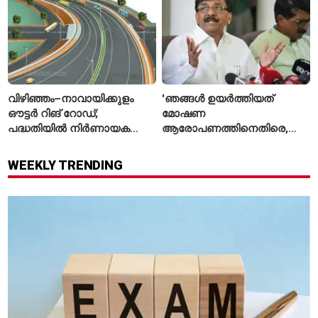
വിഴിഞ്ഞം–നാവായിക്കുളം
'ഞങ്ങൾ ഉയർത്തിയത്
ഔട്ടർ റിങ് റോഡ്;
മോഷണ
പദ്ധതിയിൽ നിർണായക
ആരോപണത്തിനെതിരെ,
മാറ്റങ്ങൾ, കേന്ദ്രം
ശ്രീരാമനെതിരെ അല്ല';
വിശദീകരണം
റിജിജുവിന് മറുപടിയുമായി
WEEKLY TRENDING
സഞ്ജയ് റാവത്ത്