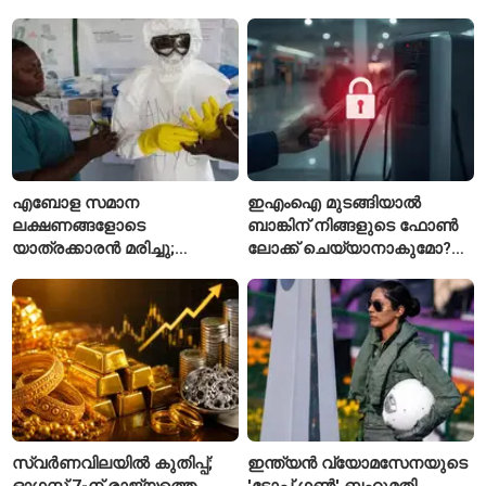
പുതിയ സിഇഒ
എബോള സമാന
ഇഎംഐ മുടങ്ങിയാൽ
ലക്ഷണങ്ങളോടെ
ബാങ്കിന് നിങ്ങളുടെ ഫോൺ
യാത്രക്കാരൻ മരിച്ചു;
ലോക്ക് ചെയ്യാനാകുമോ?
കോംഗോയിൽ 200-ഓളം
ആർബിഐയുടെ പുതിയ
യാത്രക്കാരെ
ചട്ടങ്ങൾ ഇങ്ങനെ
നിരീക്ഷണത്തിൽ
സ്വർണവിലയിൽ കുതിപ്പ്;
ഇന്ത്യൻ വ്യോമസേനയുടെ
ഓഗസ്റ്റ് 7-ന് രാജ്യത്തെ
'ടോപ്പ് ഗൺ' ബഹുമതി