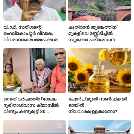
വി.ഡി. സതീശന്റെ
കുതിരാൻ തുരങ്കത്തിന്
ഹെലികോപ്റ്റർ വിവാദം;
മുകളിലെ മണ്ണിടിച്ചിൽ;
വിവരാവകാശ അപേക്ഷ തള്ളി
സുരക്ഷാ പരിശോധന
കേരള സർക്കാർ
ആരംഭിച്ച് എൻഎച്ച്എഐ
ഒമ്പത് വർഷത്തിന് ശേഷം
ഫോർച്യൂൺ സൺഫ്ലവർ
ദുരിതാശ്വാസ ക്യാമ്പിൽ
ഓയിൽ
വീണ്ടും കണ്ടുമുട്ടി 80
നിലവാരമുള്ളതാണോ?
വയസ്സുകാരായ ദമ്പതികൾ