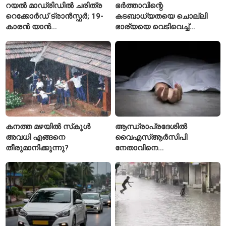
റയൽ മാഡ്രിഡിൽ ചരിത്ര
ഭർത്താവിന്റെ
റെക്കോർഡ് ട്രാൻസ്ഫർ; 19-
കടബാധ്യതയെ ചൊല്ലി
കാരൻ യാൻ
ഭാര്യയെ വെടിവെച്ച്
ഡിയോമാൻഡെയെ
കൊലപ്പെടുത്തി? പൂനെയിൽ
സ്വന്തമാക്കി സ്പാനിഷ്
നടുക്കം സൃഷ്ടിച്ച
വമ്പന്മാർ
കൊലപാതകം
കനത്ത മഴയിൽ സ്‌കൂൾ
ആന്ധ്രാപ്രദേശിൽ
അവധി എങ്ങനെ
വൈഎസ്ആർസിപി
തീരുമാനിക്കുന്നു?
നേതാവിനെ
വെട്ടിക്കൊലപ്പെടുത്തി;
അന്വേഷണം ആരംഭിച്ച്
പൊലീസ്