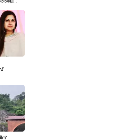
ത്തിയ
 കമാൻഡർ
്
േസ്
ടതി
ിന്