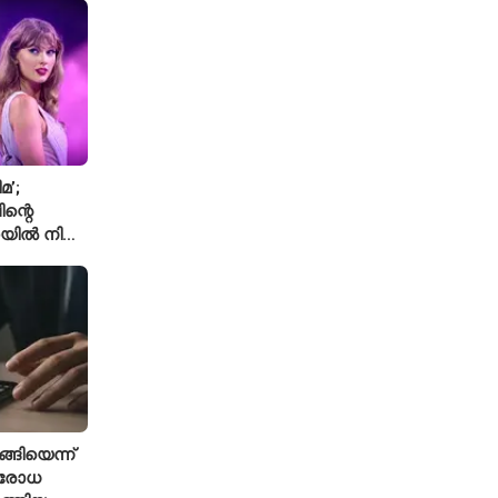
മ’;
ന്റെ
യിൽ നിന്ന്
െ ‘August’
്ങിയെന്ന്
ിരോധ