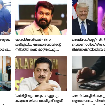
യരുടെ
ഓസ്‌ട്രേലിയൻ വിസ
അബ്സല്യൂട്ട് സിനി
ലഭിച്ചില്ല; മോഹൻലാലിന്റെ
ഡൊണാൾഡ് ട്രംപി
രാരംഭ
സിഡ്‌നി ഷോ മാറ്റിവെച്ചു,
ടിക്‌ടോക്ക് വീഡിയോ
 കോടി
വീഡിയോയിലൂടെ ക്ഷമ ചോദിച്ച്
ടെയ്‌ലർ സ്വിഫ്റ്റിന്റ
താരം
നീക്കം ചെയ്തു
‘ബ്രിട്ടീഷുകാരുടെ ഏറ്റവും
ഹണിട്രാപ്പിൽ കുടുങ
കടുത്ത ശിക്ഷ നേരിട്ടത് ആര്?
ആരോപണം; പ്രത