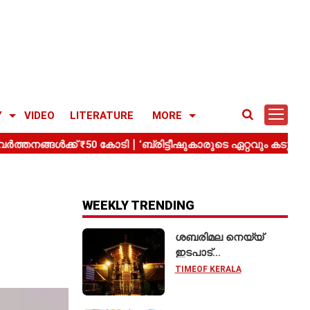
Y
VIDEO
LITERATURE
MORE
WEEKLY TRENDING
ശബരിമല നെയ്യ്
ഇടപാട്
അന്വേഷണത്തിൽ;
TIMEOF KERALA
മിൽമ കരാറിലൂടെ
₹2.28 കോടിയുടെ