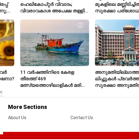
്പ്
ഹെലികോപ്റ്റർ വിവാദം;
മുകളിലെ മണ്ണിടിച്ചി
നു;
വിവരാവകാശ അപേക്ഷ തള്ളി
സുരക്ഷാ പരിശോ
കേരള സർക്കാർ
ആരംഭിച്ച് എൻഎച
വർ
11 വർഷത്തിനിടെ കേരള
അനുമതിയില്ലാത്ത
താണോ?
തീരത്ത് 469
ലിഫ്റ്റുകൾ പ്രവർത്തിപ
മത്സ്യത്തൊഴിലാളികൾ മരിച്ചു;
സുരക്ഷാ അനുമതിയ
160 പേരെ കാണാതായി,
ലിഫ്റ്റുകൾക്ക്
47,773 പേരെ രക്ഷപ്പെടുത്തി
ഹൈക്കോടതിയുടെ വ
More Sections
About Us
Contact Us