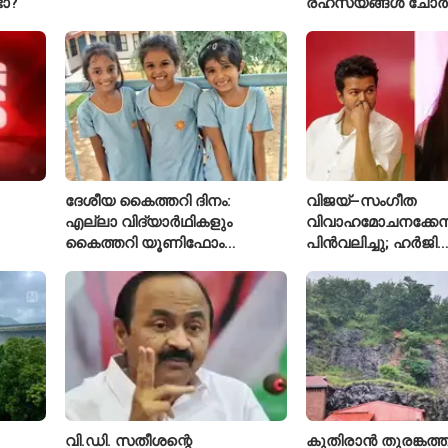
ടോ?
രഹസ്യങ്ങൾ ചോർ
വ്യോമസേന വിങ്
അറസ്റ്റിൽ
ദേശീയ കൈത്തറി ദിനം:
വിജയ്–സംഗീത
എല്ലാ വിദ്യാർഥികളും
വിവാഹമോചനക്കേസ
കൈത്തറി യൂണിഫോം
പിൻവലിച്ചു; ഹർജി
ധരിക്കുന്ന കേരളത്തിലെ ഈ
പിൻവലിച്ചതോടെ ക
സ്കൂൾ വേറിട്ട മാതൃക
അവസാനിപ്പിച്ച് കോ
വി.ഡി. സതീശന്റെ
കുതിരാൻ തുരങ്കത്ത