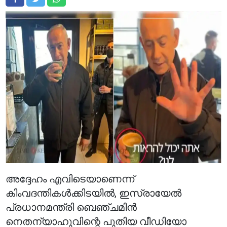
അദ്ദേഹം എവിടെയാണെന്ന്
കിംവദന്തികൾക്കിടയിൽ, ഇസ്രായേൽ
പ്രധാനമന്ത്രി ബെഞ്ചമിൻ
നെതന്യാഹുവിന്റെ പുതിയ വീഡിയോ