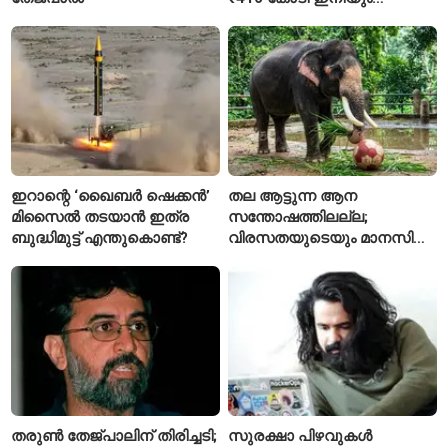
അടയ്ക്കാനുണ്ട്
ഇറാന്റെ ‘ഖൈബർ ഷെക്കൻ’
തല ആട്ടുന്ന ആന
മിസൈൽ തടയാൻ ഇത്ര
സന്തോഷത്തിലല്ല;
ബുദ്ധിമുട്ട് എന്തുകൊണ്ട്?
വിരസതയുടെയും മാനസിക
സമ്മർദ്ദത്തിന്റെയും
ലക്ഷണമെന്ന് വിദഗ്ധർ
തരുൺ തേജ്പാലിന് തിരിച്ചടി;
സുരക്ഷാ പിഴവുകൾ