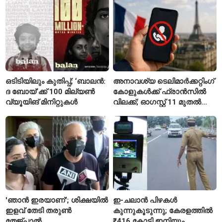
വിശദീകരണം
റിജിജുവിന് മറുപടിയുമായി
സഞ്ജയ് റാവത്ത്
ഒടിടിയിലും കുതിപ്പ്; ‘ബാലൻ:
അനാവശ്യ ടെലിമാർക്കറ്റിംഗ്
ദ ബോയ്’ക്ക് 100 മില്യൺ
കോളുകൾക്ക് ഫ്രാൻസിൽ
വ്യൂയിങ് മിനിറ്റുകൾ
വിലക്ക്; ഓഗസ്റ്റ് 11 മുതൽ
പുതിയ നിയമം
'ഞാൻ ഇരയാണ്'; ശിക്ഷയിൽ
ഇ-ചലാൻ പിഴകൾ
ഇളവ് തേടി തരുണ്‍
കുന്നുകൂടുന്നു; കേരളത്തിൽ
തേജ്പാൽ
₹416 കോടി ഇനിയും