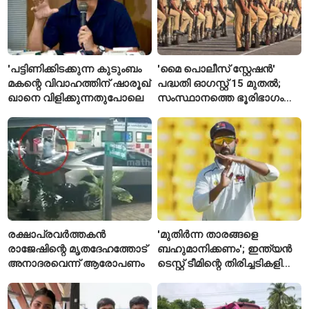
'പട്ടിണിക്കിടക്കുന്ന കുടുംബം
'മൈ പൊലീസ് സ്റ്റേഷൻ'
മകന്റെ വിവാഹത്തിന് ഷാരൂഖ്
പദ്ധതി ഓഗസ്റ്റ് 15 മുതൽ;
ഖാനെ വിളിക്കുന്നതുപോലെ
സംസ്ഥാനത്തെ ഭൂരിഭാഗം
സ്റ്റേഷനുകളുടെയും ചുമതല
എസ്‌ഐമാർക്ക്
രക്ഷാപ്രവർത്തകൻ
'മുതിർന്ന താരങ്ങളെ
രാജേഷിന്റെ മൃതദേഹത്തോട്
ബഹുമാനിക്കണം'; ഇന്ത്യൻ
അനാദരവെന്ന് ആരോപണം
ടെസ്റ്റ് ടീമിന്റെ തിരിച്ചടികളിൽ
പ്രതികരിച്ച് അജിങ്ക്യ
രഹാനെ