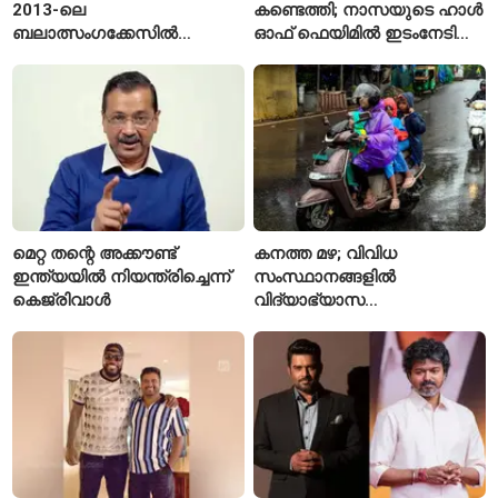
2013-ലെ
കണ്ടെത്തി; നാസയുടെ ഹാൾ
ബലാത്സംഗക്കേസിൽ
ഓഫ് ഫെയിമിൽ ഇടംനേടി
കുറ്റക്കാരനെന്ന് ബോംബെ
മലയാളി എതിക്കൽ ഹാക്കർ
ഹൈക്കോടതി
മെറ്റ തന്റെ അക്കൗണ്ട്
കനത്ത മഴ; വിവിധ
ഇന്ത്യയിൽ നിയന്ത്രിച്ചെന്ന്
സംസ്ഥാനങ്ങളിൽ
കെജ്‌രിവാൾ
വിദ്യാഭ്യാസ
സ്ഥാപനങ്ങൾക്ക് അവധി
പ്രഖ്യാപിച്ചു