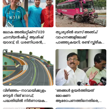
ലോക അത്‌ലറ്റിക്സ് U20
തൃശൂരിൽ ബസ് അഞ്ച്
ചാമ്പ്യൻഷിപ്പ്: ആശിഷ്
വാഹനങ്ങളിലേക്ക്
യാദവ്, ടി. ധരണിധരൻ,
പാഞ്ഞുകയറി; രണ്ട് സ്ത്രീകൾ
അമനത് കംബോജ്
മരിച്ചു, 24 പേർക്ക് പരിക്ക്
ഫൈനലിൽ
വിഴിഞ്ഞം–നാവായിക്കുളം
'ഞങ്ങൾ ഉയർത്തിയത്
ഔട്ടർ റിങ് റോഡ്;
മോഷണ
പദ്ധതിയിൽ നിർണായക
ആരോപണത്തിനെതിരെ,
മാറ്റങ്ങൾ, കേന്ദ്രം
ശ്രീരാമനെതിരെ അല്ല';