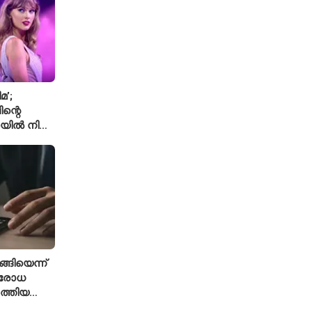
മ’;
ന്റെ
യിൽ നിന്ന്
െ ‘August’
്ങിയെന്ന്
ിരോധ
ത്തിയ
 കമാൻഡർ