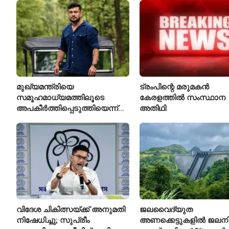
മുഖ്യമന്ത്രിയെ
ട്രംപിന്റെ മരുമകൻ
സമൂഹമാധ്യമത്തിലൂടെ
കേരളത്തിൽ സംസ്ഥാന
അപകീർത്തിപ്പെടുത്തിയെന്ന്
അതിഥി
ആരോപണം; അർജുൻ
ആയങ്കിക്കെതിരെ പുതിയ
കേസ്
വിദേശ ചികിത്സയ്ക്ക് അനുമതി
ജലവൈദ്യുത
നിഷേധിച്ചു; സുപ്രീം
അണക്കെട്ടുകളിൽ ജലനിരപ