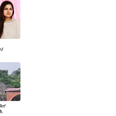
്
േസ്
ടതി
ിന്
ൽ;