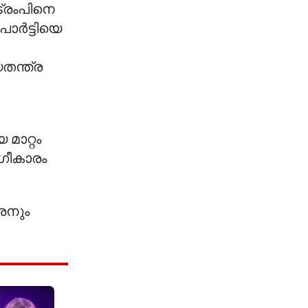
ട്രംപിനെ
പാർട്ടിയെ
തന്ത്ര
മാറ്റം
ഗീകാരം
ീരനും