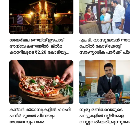
ശബരിമല നെയ്യ് ഇടപാട്
എം.ടി. വാസുദേവൻ നാ
അന്വേഷണത്തിൽ; മിൽമ
പേരിൽ കോഴിക്കോട്ട്
കരാറിലൂടെ ₹2.28 കോടിയുടെ
സാംസ്കാരിക പാർക്ക്; പ്
നഷ്ടമെന്ന് എഫ്ഐആർ
പ്രവർത്തനങ്ങൾക്ക് ₹50
കന്വർ ക്യാമ്പുകളിൽ ഷാഹി
ഗുരു രൺധാവയുടെ
പനീർ മുതൽ പിസയും
പാട്ടുകളിൽ സ്ത്രീകളെ
മോമോസും വരെ
വസ്തുവൽക്കരിക്കുന്നുണ്