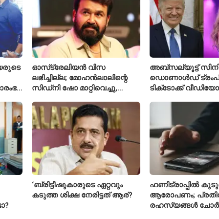
യരുടെ
ഓസ്‌ട്രേലിയൻ വിസ
അബ്സല്യൂട്ട് സിനി
ലഭിച്ചില്ല; മോഹൻലാലിന്റെ
ഡൊണാൾഡ് ട്രംപി
രാരംഭ
സിഡ്‌നി ഷോ മാറ്റിവെച്ചു,
ടിക്‌ടോക്ക് വീഡിയോ
 കോടി
വീഡിയോയിലൂടെ ക്ഷമ ചോദിച്ച്
ടെയ്‌ലർ സ്വിഫ്റ്റിന്റ
താരം
നീക്കം ചെയ്തു
‘ബ്രിട്ടീഷുകാരുടെ ഏറ്റവും
ഹണിട്രാപ്പിൽ കുടുങ
കടുത്ത ശിക്ഷ നേരിട്ടത് ആര്?
ആരോപണം; പ്രത
ടോ?
രഹസ്യങ്ങൾ ചോർ
വ്യോമസേന വിങ്