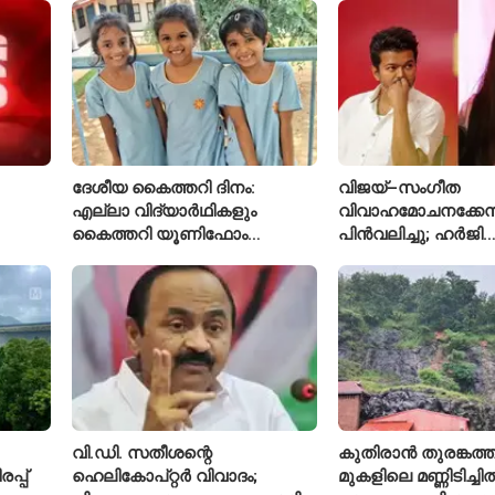
അറസ്റ്റിൽ
ദേശീയ കൈത്തറി ദിനം:
വിജയ്–സംഗീത
എല്ലാ വിദ്യാർഥികളും
വിവാഹമോചനക്കേസ
കൈത്തറി യൂണിഫോം
പിൻവലിച്ചു; ഹർജി
ധരിക്കുന്ന കേരളത്തിലെ ഈ
പിൻവലിച്ചതോടെ ക
സ്കൂൾ വേറിട്ട മാതൃക
അവസാനിപ്പിച്ച് കോ
വി.ഡി. സതീശന്റെ
കുതിരാൻ തുരങ്കത്ത
്പ്
ഹെലികോപ്റ്റർ വിവാദം;
മുകളിലെ മണ്ണിടിച്ചി