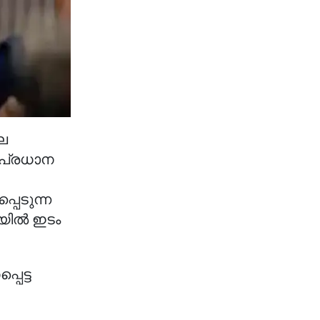
ലെ
 പ്രധാന
പെടുന്ന
കയിൽ ഇടം
പെട്ട