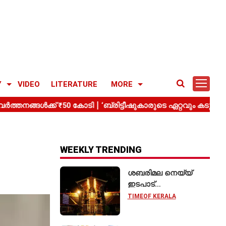
Y
VIDEO
LITERATURE
MORE
WEEKLY TRENDING
ശബരിമല നെയ്യ്
ഇടപാട്
അന്വേഷണത്തിൽ;
TIMEOF KERALA
മിൽമ കരാറിലൂടെ
₹2.28 കോടിയുടെ