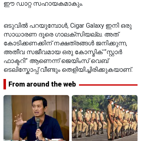
ഈ ഡാറ്റ സഹായകമാകും.
ഒടുവിൽ പറയുമ്പോൾ, Cigar Galaxy ഇനി ഒരു
സാധാരണ ദൂരെ ഗാലക്സിയല്ല. അത്
കോടിക്കണക്കിന് നക്ഷത്രങ്ങൾ ജനിക്കുന്ന,
അതീവ സജീവമായ ഒരു കോസ്മിക് “സ്റ്റാർ
ഫാക്ടറി” ആണെന്ന് ജെയിംസ് വെബ്
ടെലിസ്കോപ്പ് വീണ്ടും തെളിയിച്ചിരിക്കുകയാണ്.
From around the web