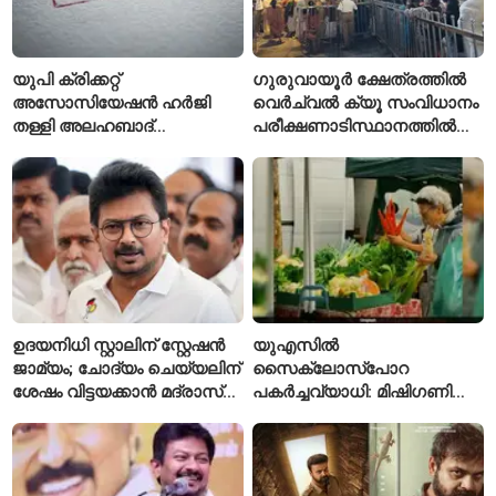
യുപി ക്രിക്കറ്റ്
ഗുരുവായൂർ ക്ഷേത്രത്തിൽ
അസോസിയേഷൻ ഹർജി
വെർച്വൽ ക്യൂ സംവിധാനം
തള്ളി അലഹബാദ്
പരീക്ഷണാടിസ്ഥാനത്തിൽ
ഹൈക്കോടതി
ആരംഭിച്ചു
ഉദയനിധി സ്റ്റാലിന് സ്റ്റേഷൻ
യുഎസിൽ
ജാമ്യം; ചോദ്യം ചെയ്യലിന്
സൈക്ലോസ്പോറ
ശേഷം വിട്ടയക്കാൻ മദ്രാസ്
പകർച്ചവ്യാധി: മിഷിഗണിൽ
ഹൈക്കോടതി ഉത്തരവ്
ആദ്യമായി രണ്ട് മരണം
സ്ഥിരീകരിച്ചു