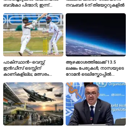
ബവ്കോ പിന്മാറി; ഇന്ന്
നവംബർ 6ന് തിയേറ്ററുകളിൽ
മുതൽ ഒഴിഞ്ഞ കുപ്പികൾ
സ്വീകരിക്കില്ല
പാകിസ്ഥാൻ–വെസ്റ്റ്
ആഴക്കാശത്തിലേക്ക് 13.5
ഇൻഡീസ് ടെസ്റ്റിന്
ലക്ഷം പേരുകൾ; നാസയുടെ
കാണികളില്ല; മത്സരം
റോമൻ ടെലിസ്കോപ്പിൽ
സോഷ്യൽ മീഡിയയിൽ
പേരുകൾ അയയ്ക്കാം
പരിഹാസവിഷയം