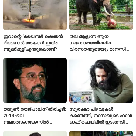
ഇറാന്റെ ‘ഖൈബർ ഷെക്കൻ’
തല ആട്ടുന്ന ആന
മിസൈൽ തടയാൻ ഇത്ര
സന്തോഷത്തിലല്ല;
ബുദ്ധിമുട്ട് എന്തുകൊണ്ട്?
വിരസതയുടെയും മാനസിക
സമ്മർദ്ദത്തിന്റെയും
ലക്ഷണമെന്ന് വിദഗ്ധർ
തരുൺ തേജ്പാലിന് തിരിച്ചടി;
സുരക്ഷാ പിഴവുകൾ
2013-ലെ
കണ്ടെത്തി; നാസയുടെ ഹാൾ
ബലാത്സംഗക്കേസിൽ
ഓഫ് ഫെയിമിൽ ഇടംനേടി
കുറ്റക്കാരനെന്ന് ബോംബെ
മലയാളി എതിക്കൽ ഹാക്കർ
ഹൈക്കോടതി