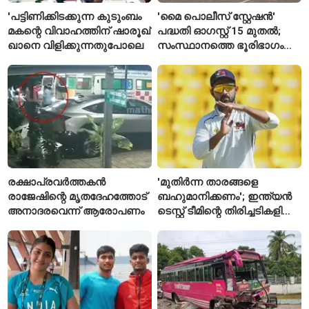
'പട്ടിണിക്കിടക്കുന്ന കുടുംബം
'മൈ പൊലീസ് സ്റ്റേഷൻ'
മകന്റെ വിവാഹത്തിന് ഷാരൂഖ്
പദ്ധതി ഓഗസ്റ്റ് 15 മുതൽ;
ഖാനെ വിളിക്കുന്നതുപോലെ
സംസ്ഥാനത്തെ ഭൂരിഭാഗം
സ്റ്റേഷനുകളുടെയും ചുമതല
എസ്‌ഐമാർക്ക്
രക്ഷാപ്രവർത്തകൻ
'മുതിർന്ന താരങ്ങളെ
രാജേഷിന്റെ മൃതദേഹത്തോട്
ബഹുമാനിക്കണം'; ഇന്ത്യൻ
അനാദരവെന്ന് ആരോപണം
ടെസ്റ്റ് ടീമിന്റെ തിരിച്ചടികളിൽ
പ്രതികരിച്ച് അജിങ്ക്യ
രഹാനെ