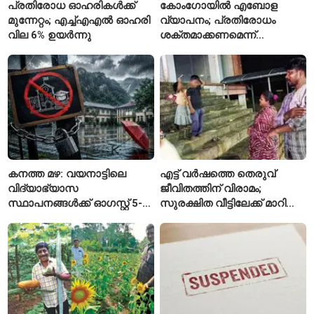
പ്രതിരോധ ഓഹരികൾക്ക്
കോംഗോയിൽ എബോള
മുന്നേറ്റം; എച്ച്എഎൽ ഓഹരി
വ്യാപനം; പ്രതിരോധം
വില 6% ഉയർന്നു
ശക്തമാക്കണമെന്ന്
ലോകാരോഗ്യ സംഘടന
കനത്ത മഴ: വയനാട്ടിലെ
എട്ട് വർഷത്തെ തെരുവ്
വിദ്യാഭ്യാസ
ജീവിതത്തിന് വിരാമം;
സ്ഥാപനങ്ങൾക്ക് ഓഗസ്റ്റ് 5-ന്
സുരക്ഷിത വീട്ടിലേക്ക് മാറി
അവധി
പയ്യന്നൂരിലെ കുടുംബം