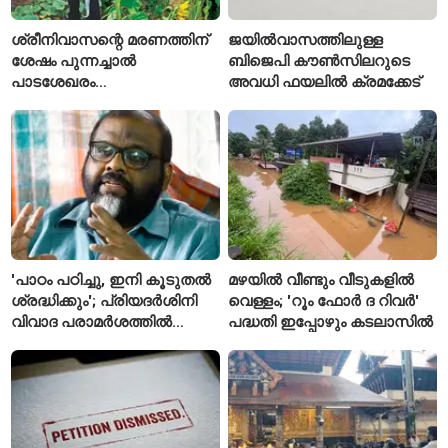
ശ്രീനിവാസന്റെ മരണത്തിന്
ജയിൽവാസത്തിലുള്ള
ശേഷം പുന്നച്ചാൽ
ബിജെപി കൗൺസിലറുടെ
പാടശേഖരം
അവധി ഫയലിൽ ക്രമക്കേട്
അവഗണിക്കപ്പെട്ടെന്ന്
കർഷകർ
'പാഠം പഠിച്ചു, ഇനി കൂടുതൽ
മഴയിൽ വീണ്ടും വീടുകളിൽ
ശ്രദ്ധിക്കും'; പ്രിയദർശിനി
വെള്ളം; 'റൂം ഫോർ ദ റിവർ'
വിവാദ പരാമർശത്തിൽ
പദ്ധതി ഇപ്പോഴും കടലാസിൽ
വിശദീകരണവുമായി മന്ത്രി
സി.പി. ജോൺ