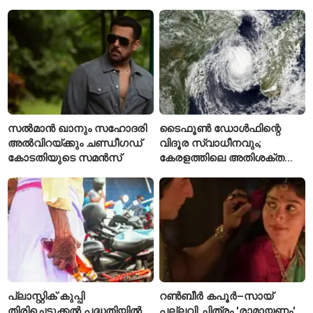
മുന്നോടിയായി യുവ
താരങ്ങൾക്ക് പരിശീലനം
നൽകും
സൽമാൻ ഖാനും സഹോദരി
ടൈഫൂൺ ഡോൾഫിന്റെ
അൽവിറയ്ക്കും ചണ്ഡീഗഡ്
വിദൂര സ്വാധീനവും;
കോടതിയുടെ സമൻസ്
കേരളത്തിലെ അതിശക്ത
മഴയ്ക്ക്
കാരണമായേക്കുമെന്ന്
റിപ്പോർട്ട്
പ്ലാസ്റ്റിക് കുപ്പി
റൺബീർ കപൂർ–സായ്
തിരിച്ചെടുക്കൽ പദ്ധതിയിൽ
പല്ലവി ചിത്രം 'രാമായണം'