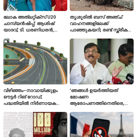
ലോക അത്‌ലറ്റിക്സ് U20
തൃശൂരിൽ ബസ് അഞ്ച്
ചാമ്പ്യൻഷിപ്പ്: ആശിഷ്
വാഹനങ്ങളിലേക്ക്
യാദവ്, ടി. ധരണിധരൻ,
പാഞ്ഞുകയറി; രണ്ട് സ്ത്രീകൾ
അമനത് കംബോജ്
മരിച്ചു, 24 പേർക്ക് പരിക്ക്
ഫൈനലിൽ
വിഴിഞ്ഞം–നാവായിക്കുളം
'ഞങ്ങൾ ഉയർത്തിയത്
ഔട്ടർ റിങ് റോഡ്;
മോഷണ
പദ്ധതിയിൽ നിർണായക
ആരോപണത്തിനെതിരെ,
മാറ്റങ്ങൾ, കേന്ദ്രം
ശ്രീരാമനെതിരെ അല്ല';
വിശദീകരണം
റിജിജുവിന് മറുപടിയുമായി
സഞ്ജയ് റാവത്ത്