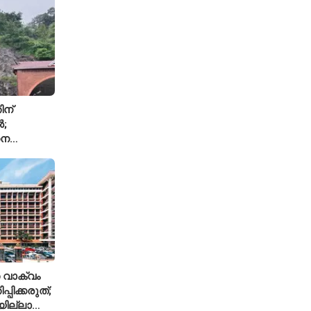
ടതി
ിന്
ൽ;
ധന
്ച്എഐ
 വാക്വം
്പിക്കരുത്;
ില്ലാത്ത