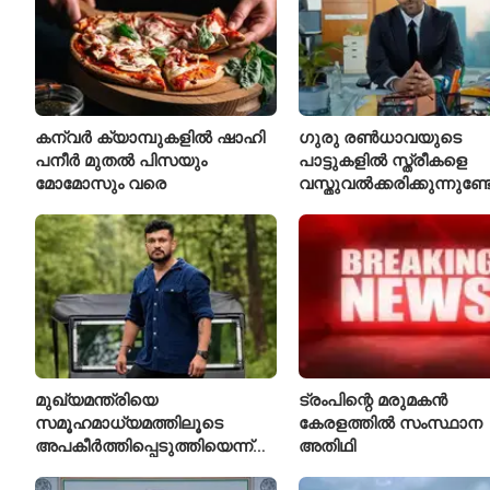
കന്വർ ക്യാമ്പുകളിൽ ഷാഹി
ഗുരു രൺധാവയുടെ
പനീർ മുതൽ പിസയും
പാട്ടുകളിൽ സ്ത്രീകളെ
മോമോസും വരെ
വസ്തുവൽക്കരിക്കുന്നുണ്
മുഖ്യമന്ത്രിയെ
ട്രംപിന്റെ മരുമകൻ
സമൂഹമാധ്യമത്തിലൂടെ
കേരളത്തിൽ സംസ്ഥാന
അപകീർത്തിപ്പെടുത്തിയെന്ന്
അതിഥി
ആരോപണം; അർജുൻ