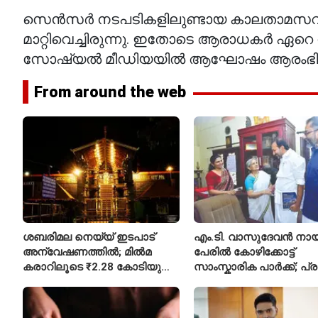
സെൻസർ നടപടികളിലുണ്ടായ കാലതാമസവും മ
മാറ്റിവെച്ചിരുന്നു. ഇതോടെ ആരാധകർ ഏറെ 
സോഷ്യൽ മീഡിയയിൽ ആഘോഷം ആരംഭിച്ചിട്
From around the web
ശബരിമല നെയ്യ് ഇടപാട്
എം.ടി. വാസുദേവൻ നാ
അന്വേഷണത്തിൽ; മിൽമ
പേരിൽ കോഴിക്കോട്ട്
കരാറിലൂടെ ₹2.28 കോടിയുടെ
സാംസ്കാരിക പാർക്ക്; പ്
നഷ്ടമെന്ന് എഫ്ഐആർ
പ്രവർത്തനങ്ങൾക്ക് ₹50