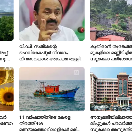
സ്കൂൾ വേറിട്ട മാതൃക
അവസാനിപ്പിച്ച് കോ
വി.ഡി. സതീശന്റെ
കുതിരാൻ തുരങ്കത്ത
്പ്
ഹെലികോപ്റ്റർ വിവാദം;
മുകളിലെ മണ്ണിടിച്ചി
നു;
വിവരാവകാശ അപേക്ഷ തള്ളി
സുരക്ഷാ പരിശോ
കേരള സർക്കാർ
ആരംഭിച്ച് എൻഎച
വർ
11 വർഷത്തിനിടെ കേരള
അനുമതിയില്ലാത്ത
താണോ?
തീരത്ത് 469
ലിഫ്റ്റുകൾ പ്രവർത്തിപ
മത്സ്യത്തൊഴിലാളികൾ മരിച്ചു;
സുരക്ഷാ അനുമതിയ