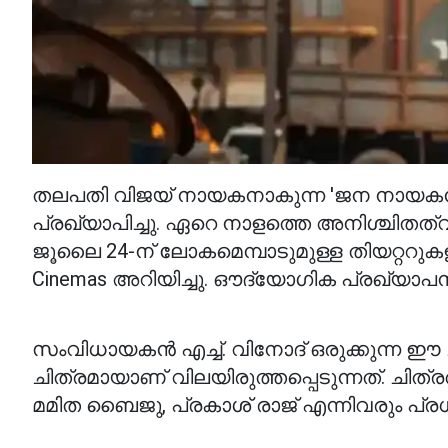
തലപതി വിജയ് നായകനാകുന്ന 'ജന നായകൻ' എ
പ്രഖ്യാപിച്ചു. ഏറെ നാളത്തെ അനിശ്ചിതത്
ജൂലൈ 24-ന് ലോകമെമ്പാടുമുള്ള തിയറ്ററുക
Cinemas അറിയിച്ചു. ഔദ്യോഗിക പ്രഖ്യാപന
സംവിധായകൻ എച്ച്. വിനോദ് ഒരുക്കുന്ന
ചിത്രമായാണ് വിലയിരുത്തപ്പെടുന്നത്. ച
മമിത ബൈജു, പ്രകാശ് രാജ് എന്നിവരും പ്ര