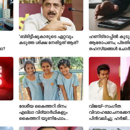
‘ബ്രിട്ടീഷുകാരുടെ ഏറ്റവും
ഹണിട്രാപ്പിൽ കുടുങ
കടുത്ത ശിക്ഷ നേരിട്ടത് ആര്?
ആരോപണം; പ്രത
ടോ?
രഹസ്യങ്ങൾ ചോർ
വ്യോമസേന വിങ്
അറസ്റ്റിൽ
ദേശീയ കൈത്തറി ദിനം:
വിജയ്–സംഗീത
എല്ലാ വിദ്യാർഥികളും
വിവാഹമോചനക്കേസ
കൈത്തറി യൂണിഫോം
പിൻവലിച്ചു; ഹർജി
ധരിക്കുന്ന കേരളത്തിലെ ഈ
പിൻവലിച്ചതോടെ ക