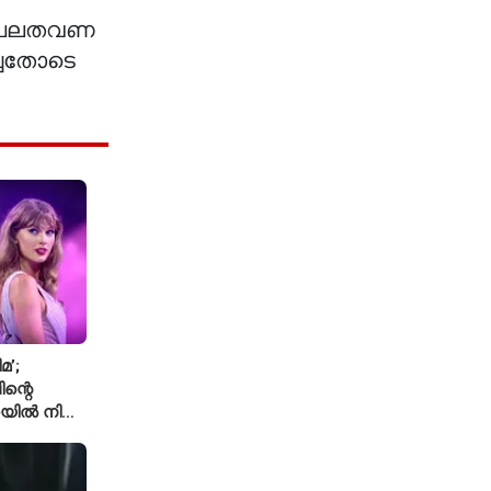
സ് പലതവണ
ച്ചതോടെ
മ’;
ന്റെ
യിൽ നിന്ന്
െ ‘August’