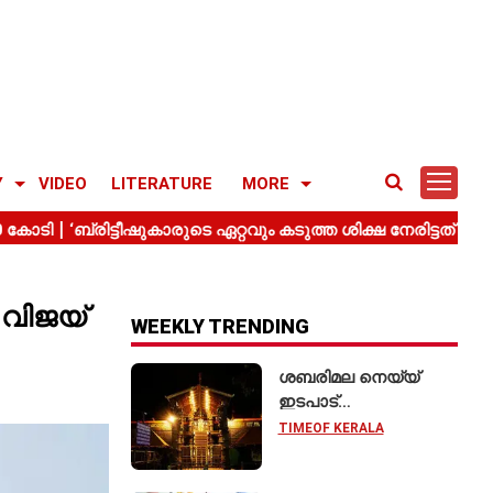
Y
VIDEO
LITERATURE
MORE
 വിജയ്
WEEKLY TRENDING
ശബരിമല നെയ്യ്
ഇടപാട്
അന്വേഷണത്തിൽ;
TIMEOF KERALA
മിൽമ കരാറിലൂടെ
₹2.28 കോടിയുടെ