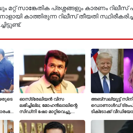
റ്റ് സാങ്കേതിക പ്രശ്നങ്ങളും കാരണം റിലീ
നാളായി കാത്തിരുന്ന റിലീസ് തീയതി സ്ഥിരീകരി
ടുണ്ട്.
യരുടെ
ഓസ്‌ട്രേലിയൻ വിസ
അബ്സല്യൂട്ട് സിനി
ലഭിച്ചില്ല; മോഹൻലാലിന്റെ
ഡൊണാൾഡ് ട്രംപി
രാരംഭ
സിഡ്‌നി ഷോ മാറ്റിവെച്ചു,
ടിക്‌ടോക്ക് വീഡിയോ
 കോടി
വീഡിയോയിലൂടെ ക്ഷമ ചോദിച്ച്
ടെയ്‌ലർ സ്വിഫ്റ്റിന്റ
താരം
നീക്കം ചെയ്തു