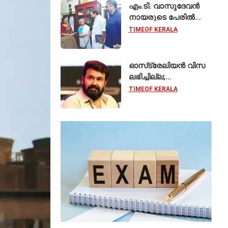
നഷ്ടമെന്ന്
എം.ടി. വാസുദേവൻ
എഫ്ഐആർ
നായരുടെ പേരിൽ
കോഴിക്കോട്ട്
TIMEOF KERALA
സാംസ്കാരിക പാർക്ക്;
പ്രാരംഭ
പ്രവർത്തനങ്ങൾക്ക്
ഓസ്‌ട്രേലിയൻ വിസ
₹50 കോടി
ലഭിച്ചില്ല;
മോഹൻലാലിന്റെ
TIMEOF KERALA
സിഡ്‌നി ഷോ
മാറ്റിവെച്ചു,
വീഡിയോയിലൂടെ ക്ഷമ
ചോദിച്ച് താരം