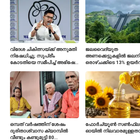
ആയങ്കിക്കെതിരെ പുതിയ
കേസ്
വിദേശ ചികിത്സയ്ക്ക് അനുമതി
ജലവൈദ്യുത
നിഷേധിച്ചു; സുപ്രീം
അണക്കെട്ടുകളിൽ ജലനിരപ
കോടതിയെ സമീപിച്ച് അഭിഷേക്
ഒരാഴ്ചക്കിടെ 13% ഉയർന്
ബാനർജി
കഴിഞ്ഞ വർഷത്തേക്കാൾ
ഇപ്പോഴും കുറവ്
ഒമ്പത് വർഷത്തിന് ശേഷം
ഫോർച്യൂൺ സൺഫ്ല
ദുരിതാശ്വാസ ക്യാമ്പിൽ
ഓയിൽ നിലവാരമുള്ള
വീണ്ടും കണ്ടുമുട്ടി 80