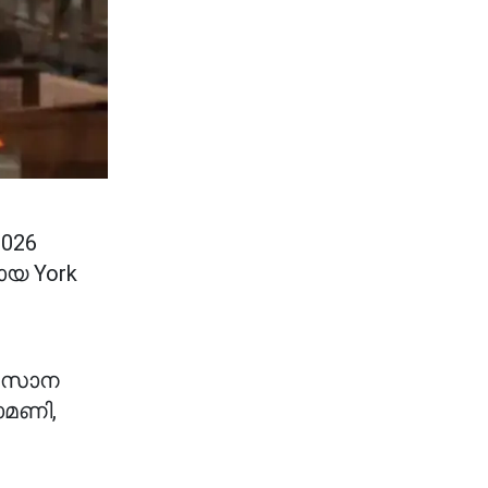
2026
ായ York
അവസാന
ാമണി,