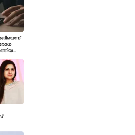
്ങിയെന്ന്
ിരോധ
ത്തിയ
 കമാൻഡർ
്
േസ്