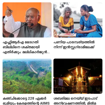
മെറ്റയ്ക്ക് കേന്ദ്രത്തിന്റെ
സമ്മർദം
എഫ്സിആർഎ ഭേദഗതി
പണിയ പാരമ്പര്യത്തിൽ
ബില്ലിനെ ശക്തമായി
നിന്ന് ഇൻസ്റ്റഗ്രാമിലേക്ക്
എതിർക്കും: മല്ലികാർജുൻ
ഖർഗെ
കഞ്ചിക്കോട്ടെ 228 ഏക്കർ
ശബരിമല നെയ്യ് ഇടപാട്
ഭൂമിയും കേരളത്തിന്റെ AIIMS
അന്വേഷണത്തിൽ; മിൽമ