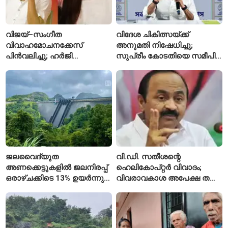
വിജയ്–സംഗീത
വിദേശ ചികിത്സയ്ക്ക്
വിവാഹമോചനക്കേസ്
അനുമതി നിഷേധിച്ചു;
പിൻവലിച്ചു; ഹർജി
സുപ്രീം കോടതിയെ സമീപിച്ച്
പിൻവലിച്ചതോടെ കേസ്
അഭിഷേക് ബാനർജി
അവസാനിപ്പിച്ച് കോടതി
ജലവൈദ്യുത
വി.ഡി. സതീശന്റെ
അണക്കെട്ടുകളിൽ ജലനിരപ്പ്
ഹെലികോപ്റ്റർ വിവാദം;
ഒരാഴ്ചക്കിടെ 13% ഉയർന്നു;
വിവരാവകാശ അപേക്ഷ തള്ളി
കഴിഞ്ഞ വർഷത്തേക്കാൾ
കേരള സർക്കാർ
ഇപ്പോഴും കുറവ്