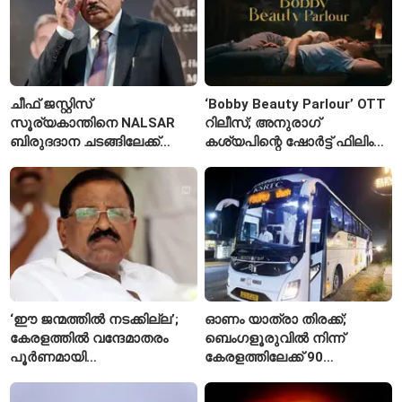
കാരണമെന്ന് മകൾ
ചീഫ് ജസ്റ്റിസ്
‘Bobby Beauty Parlour’ OTT
സൂര്യകാന്തിനെ NALSAR
റിലീസ്; അനുരാഗ്
ബിരുദദാന ചടങ്ങിലേക്ക്
കശ്യപിന്റെ ഷോർട്ട് ഫിലിം
ക്ഷണിച്ചതിൽ
എവിടെ കാണാം?
വിദ്യാർഥികളുടെ എതിർപ്പ്
‘ഈ ജന്മത്തിൽ നടക്കില്ല’;
ഓണം യാത്രാ തിരക്ക്;
കേരളത്തിൽ വന്ദേമാതരം
ബെംഗളൂരുവിൽ നിന്ന്
പൂർണമായി
കേരളത്തിലേക്ക് 90
ആലപിക്കില്ലെന്ന്
പ്രത്യേക ബസുകൾ
രാജ്മോഹൻ ഉണ്ണിത്താൻ