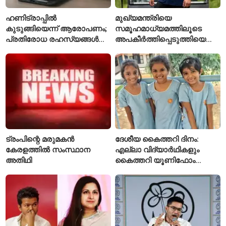
ഹണിട്രാപ്പിൽ
മുഖ്യമന്ത്രിയെ
കുടുങ്ങിയെന്ന് ആരോപണം;
സമൂഹമാധ്യമത്തിലൂടെ
പ്രതിരോധ രഹസ്യങ്ങൾ
അപകീർത്തിപ്പെടുത്തിയെന്ന്
ചോർത്തിയ വ്യോമസേന
ആരോപണം; അർജുൻ
വിങ് കമാൻഡർ അറസ്റ്റിൽ
ആയങ്കിക്കെതിരെ പുതിയ
കേസ്
ട്രംപിന്റെ മരുമകൻ
ദേശീയ കൈത്തറി ദിനം:
കേരളത്തിൽ സംസ്ഥാന
എല്ലാ വിദ്യാർഥികളും
അതിഥി
കൈത്തറി യൂണിഫോം
ധരിക്കുന്ന കേരളത്തിലെ ഈ
സ്കൂൾ വേറിട്ട മാതൃക