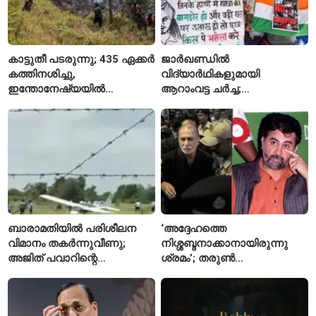
കാട്ടുതീ പടരുന്നു; 435 ഏക്കർ
ജാർഖണ്ഡിൽ
കത്തിനശിച്ചു,
വിദ്യാർഥികളുമായി
ഇന്തോനേഷ്യയിൽ
ആറാംവട്ട ചർച്ച;
ദേശീയോദ്യാനം അടച്ചു
റാഞ്ചിയിലെ സമരം 16-ാം
ദിവസത്തിലേക്ക്
ബാരാമതിയിൽ പരിശീലന
‘അദ്ദേഹത്തെ
വിമാനം തകർന്നുവീണു;
നിശ്ശബ്ദനാക്കാനായിരുന്നു
അജിത് പവാറിന്റെ
ശ്രമം’; തരുണ്‍
അപകടത്തിന് പിന്നാലെ
തേജ്പാലിനെതിരെ നടപടി
രണ്ടാമത്തെ സംഭവം
അന്വേഷണാത്മക
മാധ്യമപ്രവർത്തനം