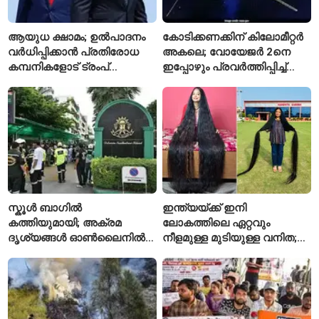
ആയുധ ക്ഷാമം; ഉൽപാദനം
കോടിക്കണക്കിന് കിലോമീറ്റർ
വർധിപ്പിക്കാൻ പ്രതിരോധ
അകലെ; വോയേജർ 2നെ
കമ്പനികളോട് ട്രംപ്
ഇപ്പോഴും പ്രവർത്തിപ്പിച്ച്
ഭരണകൂടത്തിന്റെ നിർദേശം
നാസ
സ്കൂൾ ബാഗിൽ
ഇന്ത്യയ്ക്ക് ഇനി
കത്തിയുമായി; അക്രമ
ലോകത്തിലെ ഏറ്റവും
ദൃശ്യങ്ങൾ ഓൺലൈനിൽ
നീളമുള്ള മുടിയുള്ള വനിത;
കണ്ടിരുന്നെന്ന് തായ്
2015 മുതൽ മുടി മുറിച്ചിട്ടില്ല
കൗമാരക്കാരൻ