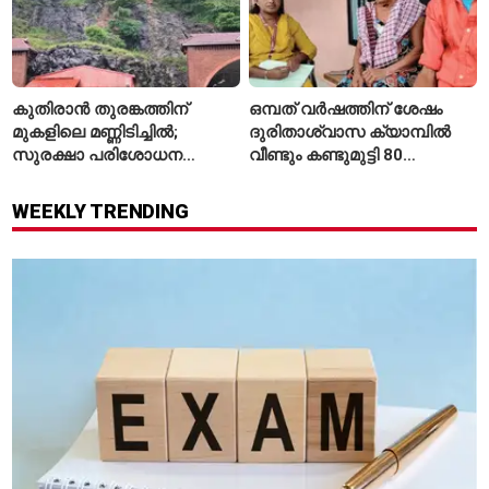
കുതിരാൻ തുരങ്കത്തിന്
ഒമ്പത് വർഷത്തിന് ശേഷം
മുകളിലെ മണ്ണിടിച്ചിൽ;
ദുരിതാശ്വാസ ക്യാമ്പിൽ
സുരക്ഷാ പരിശോധന
വീണ്ടും കണ്ടുമുട്ടി 80
ആരംഭിച്ച് എൻഎച്ച്എഐ
വയസ്സുകാരായ ദമ്പതികൾ
WEEKLY TRENDING