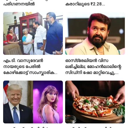
പരിഗണനയിൽ
കരാറിലൂടെ ₹2.28
കോടിയുടെ നഷ്ടമെന്ന്
എഫ്ഐആർ
എം.ടി. വാസുദേവൻ
ഓസ്‌ട്രേലിയൻ വിസ
നായരുടെ പേരിൽ
ലഭിച്ചില്ല; മോഹൻലാലിന്റെ
കോഴിക്കോട്ട് സാംസ്കാരിക
സിഡ്‌നി ഷോ മാറ്റിവെച്ചു,
പാർക്ക്; പ്രാരംഭ
വീഡിയോയിലൂടെ ക്ഷമ
പ്രവർത്തനങ്ങൾക്ക് ₹50
ചോദിച്ച് താരം
കോടി