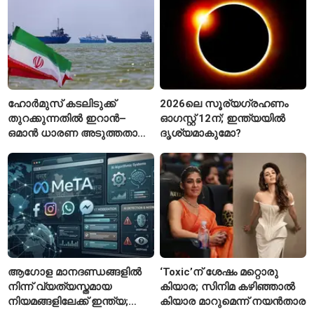
ഹോർമുസ് കടലിടുക്ക്
2026ലെ സൂര്യഗ്രഹണം
തുറക്കുന്നതിൽ ഇറാൻ–
ഓഗസ്റ്റ് 12ന്; ഇന്ത്യയിൽ
ഒമാൻ ധാരണ അടുത്തതായി;
ദൃശ്യമാകുമോ?
നിബന്ധനകളുമായി
ടെഹ്റാൻ
ആഗോള മാനദണ്ഡങ്ങളിൽ
‘Toxic’ന് ശേഷം മറ്റൊരു
നിന്ന് വ്യത്യസ്തമായ
കിയാര; സിനിമ കഴിഞ്ഞാൽ
നിയമങ്ങളിലേക്ക് ഇന്ത്യ;
കിയാര മാറുമെന്ന് നയൻതാര