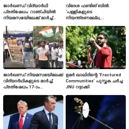
ജാർഖണ്ഡ് വിദ്യാർഥി
വിദേശ ഫണ്ടിങ് ബിൽ:
പ്രതിഷേധം: റാഞ്ചിയിൽ
‘പള്ളികളുടെ
നിയമസഭയിലേക്ക് മാർച്ച്
നിയന്ത്രണമല്ല,
ആരംഭിച്ചു
സുതാര്യതയാണ് ലക്ഷ്യം’
— കേന്ദ്രത്തിന്റെ
വിശദീകരണം
ജാർഖണ്ഡ് നിയമസഭയിലേക്ക്
ഉമർ ഖാലിദിന്റെ ‘Fractured
വിദ്യാർഥികളുടെ മാർച്ച്;
Communities’ പുസ്തക ചർച്ച
പ്രതിഷേധം 17-ാം
JNU റദ്ദാക്കി
ദിവസത്തിലേക്ക്