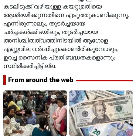
കടലിടുക്ക് വഴിയുള്ള കയറ്റുമതിയെ
ആശ്രയിക്കുന്നതിനെ എടുത്തുകാണിക്കുന്നു.
എന്നിരുന്നാലും, തുടർച്ചയായ
ചർച്ചകൾക്കിടയിലും, തുടർച്ചയായ
അനിശ്ചിതത്വത്തിനിടയിൽ ആഗോള
എണ്ണവില വർദ്ധിച്ചുകൊണ്ടിരിക്കുമ്പോഴും,
ഉറച്ച സൈനിക പ്രതിബദ്ധതകളൊന്നും
സ്ഥിരീകരിച്ചിട്ടില്ല.
From around the web