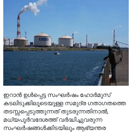
ഇറാൻ ഉൾപ്പെട്ട സംഘർഷം ഹോർമുസ്
കടലിടുക്കിലൂടെയുള്ള സമുദ്ര ഗതാഗതത്തെ
തടസ്സപ്പെടുത്തുന്നത് തുടരുന്നതിനാൽ,
മധ്യപൂർവദേശത്ത് വർദ്ധിച്ചുവരുന്ന
സംഘർഷങ്ങൾക്കിടയിലും ആഭ്യന്തര