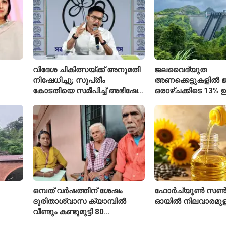
വിദേശ ചികിത്സയ്ക്ക് അനുമതി
ജലവൈദ്യുത
നിഷേധിച്ചു; സുപ്രീം
അണക്കെട്ടുകളിൽ ജല
കോടതിയെ സമീപിച്ച് അഭിഷേക്
ഒരാഴ്ചക്കിടെ 13% ഉ
ബാനർജി
കഴിഞ്ഞ വർഷത്തേക
ഇപ്പോഴും കുറവ്
ഒമ്പത് വർഷത്തിന് ശേഷം
ഫോർച്യൂൺ സൺ
ദുരിതാശ്വാസ ക്യാമ്പിൽ
ഓയിൽ നിലവാരമു
വീണ്ടും കണ്ടുമുട്ടി 80
ഐ
വയസ്സുകാരായ ദമ്പതികൾ