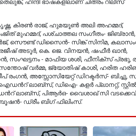
 തെലുങ്ക്, ഹിന്ദി ഭാഷകളിലാണ് ചിത്രം റിലീസ്
 കൃഷ്ണ, കിരൺ രാജ്, ഹുമയൂൺ അലി അഹമ്മദ്,
ിത് മുഹമ്മദ്, പശ്‌ചാത്തല സംഗീതം- ജിബ്രാൻ
ർജ്, സൌണ്ട് ഡിസൈൻ- സിങ്ക് സിനിമ, കലാസം
ജീഷ് അടൂർ, കെ. ജെ. വിനയൻ, ഷഫീർ ഖാൻ,
ംഘട്ടനം - മാഫിയ ശശി, ഫീനിക്സ് പ്രഭു, 
 സന്തോഷ് വർമ്മ, ജ്യോതിഷ് കാശി, ഹരിത ഹരി
ീപ് രംഗൻ, അസ്സോസിയേറ്റ് ഡിറക്ടർസ്- ബിച്ചു,
ഡൻറ് ലാബ്സ്, ഡിഐ- കളർ പ്ലാനറ്റ്, സ്റ്റി
 ലാബ്സ്, പിആർഒ- വൈശാഖ് സി വടക്കെവീട്
ബൂഷൻ- ഡ്രീം ബിഗ് ഫിലിംസ്.