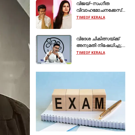
കേരളത്തിലെ ഈ
വിജയ്–സംഗീത
സ്കൂൾ വേറിട്ട മാതൃക
വിവാഹമോചനക്കേസ്
പിൻവലിച്ചു; ഹർജി
TIMEOF KERALA
പിൻവലിച്ചതോടെ
കേസ് അവസാനിപ്പിച്ച്
കോടതി
വിദേശ ചികിത്സയ്ക്ക്
അനുമതി നിഷേധിച്ചു;
സുപ്രീം കോടതിയെ
TIMEOF KERALA
സമീപിച്ച് അഭിഷേക്
ബാനർജി