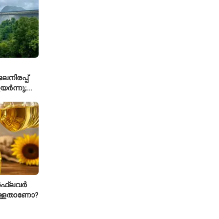
നിരപ്പ്
യർന്നു;
്കാൾ
ഫ്ലവർ
ള്ളതാണോ?