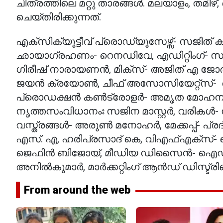
ചിത്രത്തിലെ മറ്റു താരങ്ങൾ. മലയാളം, തമിഴ്,
ചെയ്തിരിക്കുന്നത്.
എക്സിക്യൂട്ടീവ് പ്രൊഡ്യൂസേഴ്സ്- സജിത്
ഛായാഗ്രഹണം- റെനഡിവേ, എഡിറ്റിംഗ്- സംജ
ഗിരീഷ് നാരായണൻ, മിക്സ്- അജിത് എ ജോ
ജയൻ ക്രയോൺ, ചീഫ് അസോസിയേറ്റ്സ്- ര
പ്രൊഡക്ഷൻ കൺട്രോളർ- അമൃത മോഹനൻ, സ
നൃത്തസംവിധാനംഃ സജിന മാസ്റ്റർ, വരികൾ-
വസ്ത്രങ്ങൾ- അരുൺ മനോഹർ, മേക്കപ്പ്- പ്രദ
എസ്. എ, ഹരിപ്രസാദ് കെ, വിഎഫ്എക്സ്- ഐ
ജെഫിൻ ബിജോയ്, മീഡിയ ഡിസൈൻ- ഐഡൻറ്
അനിൽകുമാർ, മാർക്കറ്റിംഗ് ആൻഡ് ഡിസ്ട്രി
From around the web