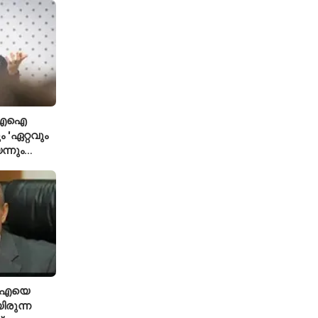
ി; എഐ
 'ഏറ്റവും
ന്നും
്ട ഗവേഷകൻ
ിഐഎയെ
ിരുന്ന