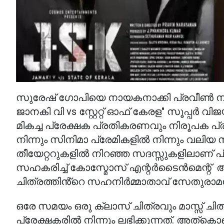
സുരേഷ് ഗോപിയെ നായകനാക്കി പ്രവീൺ ന
ജാനകി വി vs സ്റ്റേറ്റ് ഓഫ് കേരള" സൂപ്പർ 
മികച്ച പ്രേക്ഷക പ്രതികരണവും നിരൂപക പ്
നിന്നും സിനിമാ പ്രേമികളിൽ നിന്നും വലിയ
തീയേറ്ററുകളിൽ നിറഞ്ഞ സദസ്സുകളിലാണ് പ
സഹകരിച്ച് കോസ്മോസ് എന്റർടൈൻമെന്റ് ആണ് ചി
ചിത്രത്തിൻ്റെ സഹനിർമ്മാതാവ് സേതുരാ
ഒരേ സമയം ഒരു ക്ലാസ് ചിത്രവും മാസ്സ് 
പ്രേക്ഷകരിൽ നിന്നും ലഭിക്കുന്നത്. അത്കൊ