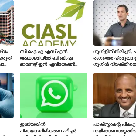
്വം
സി.ഐ.എ.എസ്.എൽ
ഗൂഗിളിന് തിരിച്ചട
്കരുത്;
അക്കാദമിയിൽ ബി.ബി.എ
രംഗത്തെ പ്രമുഖനും
ാത്ത
ഓണേഴ്സ് ഇൻ ഏവിയേഷൻ
ഗൂഗിൾ വ്യക്തി'യെ
മാനേജ്മെന്റ്: പ്രവേശനം
വിശേഷിപ്പിക്കപ്പെട
ക്
ഈമാസം 12 വരെ
രാജിവെച്ചു
ഇന്ത്യയിൽ
പാകിസ്താന്റെ പ
പ്രായസ്ഥിരീകരണ ഫീച്ചർ
നയിക്കാനൊരുങ്ങിയ