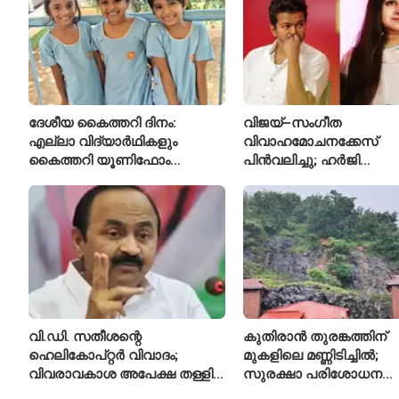
ദേശീയ കൈത്തറി ദിനം:
വിജയ്–സംഗീത
എല്ലാ വിദ്യാർഥികളും
വിവാഹമോചനക്കേസ്
കൈത്തറി യൂണിഫോം
പിൻവലിച്ചു; ഹർജി
ധരിക്കുന്ന കേരളത്തിലെ ഈ
പിൻവലിച്ചതോടെ കേസ്
സ്കൂൾ വേറിട്ട മാതൃക
അവസാനിപ്പിച്ച് കോടതി
വി.ഡി. സതീശന്റെ
കുതിരാൻ തുരങ്കത്തിന്
ഹെലികോപ്റ്റർ വിവാദം;
മുകളിലെ മണ്ണിടിച്ചിൽ;
വിവരാവകാശ അപേക്ഷ തള്ളി
സുരക്ഷാ പരിശോധന
കേരള സർക്കാർ
ആരംഭിച്ച് എൻഎച്ച്എ