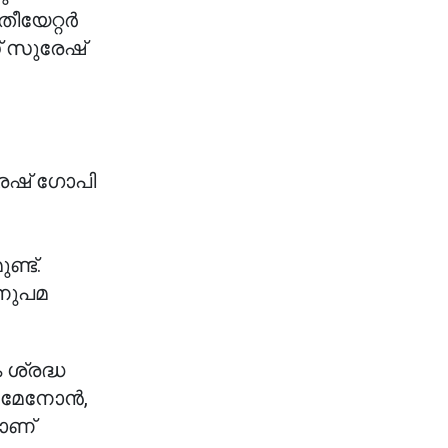
തീയേറ്റർ
് സുരേഷ്
രേഷ് ഗോപി
ണ്ട്.
നുപമ
 ശ്രദ്ധ
് മേനോൻ,
രാണ്