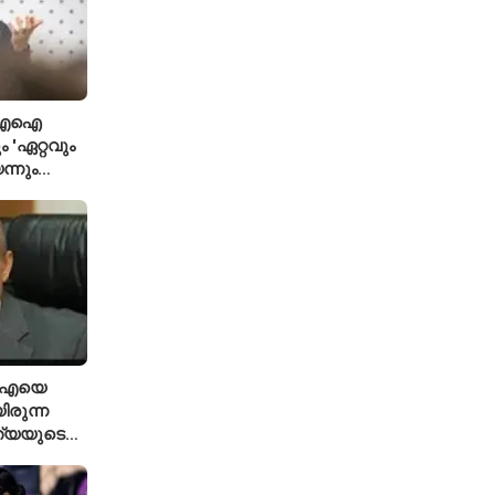
ി; എഐ
 'ഏറ്റവും
ന്നും
്ട ഗവേഷകൻ
ിഐഎയെ
ിരുന്ന
ത്യയുടെ