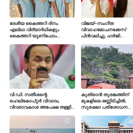
ദേശീയ കൈത്തറി ദിനം:
വിജയ്–സംഗീത
എല്ലാ വിദ്യാർഥികളും
വിവാഹമോചനക്കേസ്
കൈത്തറി യൂണിഫോം
പിൻവലിച്ചു; ഹർജി
ധരിക്കുന്ന കേരളത്തിലെ ഈ
പിൻവലിച്ചതോടെ കേസ്
സ്കൂൾ വേറിട്ട മാതൃക
അവസാനിപ്പിച്ച് കോടതി
വി.ഡി. സതീശന്റെ
കുതിരാൻ തുരങ്കത്തിന്
ഹെലികോപ്റ്റർ വിവാദം;
മുകളിലെ മണ്ണിടിച്ചിൽ;
വിവരാവകാശ അപേക്ഷ തള്ളി
സുരക്ഷാ പരിശോധന
കേരള സർക്കാർ
ആരംഭിച്ച് എൻഎച്ച്എ