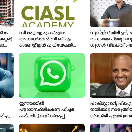
്വം
സി.ഐ.എ.എസ്.എൽ
ഗൂഗിളിന് തിരിച്ചട
്കരുത്;
അക്കാദമിയിൽ ബി.ബി.എ
രംഗത്തെ പ്രമുഖനും
ാത്ത
ഓണേഴ്സ് ഇൻ ഏവിയേഷൻ
ഗൂഗിൾ വ്യക്തി'യെ
മാനേജ്മെന്റ്: പ്രവേശനം
വിശേഷിപ്പിക്കപ്പെട
ക്
ഈമാസം 12 വരെ
രാജിവെച്ചു
ഇന്ത്യയിൽ
പാകിസ്താന്റെ പ
പ്രായസ്ഥിരീകരണ ഫീച്ചർ
നയിക്കാനൊരുങ്ങിയ
ച്ചു;
പരീക്ഷിച്ച് വാട്‌സ്ആപ്പ്
വ്യക്തി എയർ ഇന്
നിൽ
പുതിയ സിഇഒ