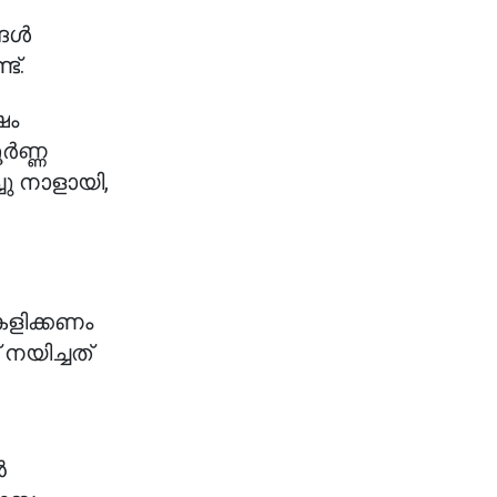
്ങൾ
ട്.
ഷം
ർണ്ണ
ചു നാളായി,
 കളിക്കണം
 നയിച്ചത്
ൻ