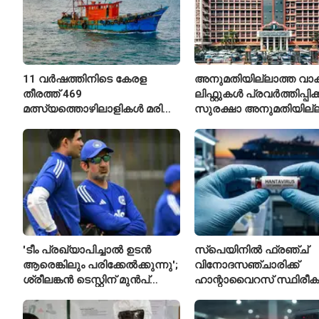
11 വർഷത്തിനിടെ കേരള
അനുമതിയില്ലാത്ത വാക
തീരത്ത് 469
ലിഫ്റ്റുകൾ പ്രവർത്തിപ്പിക
മത്സ്യത്തൊഴിലാളികൾ മരിച്ചു;
സുരക്ഷാ അനുമതിയില്ല
160 പേരെ കാണാതായി,
ലിഫ്റ്റുകൾക്ക്
47,773 പേരെ രക്ഷപ്പെടുത്തി
ഹൈക്കോടതിയുടെ വിലക്
'ടീം പ്രഖ്യാപിച്ചാൽ ഉടൻ
സ്പെയിനിൽ ഫ്രഞ്ച്
ആരെങ്കിലും പരിക്കേൽക്കുന്നു';
വിനോദസഞ്ചാരിക്ക്
ശ്രീലങ്കൻ ടെസ്റ്റിന് മുൻപ്
ഹാന്റാവൈറസ് സ്ഥിരീകരി
ഇന്ത്യൻ ടീമിനെ കുറിച്ച്
രോഗിയെ ഐസൊലേഷ
മുൻതാരം
പ്രവേശിപ്പിച്ചു