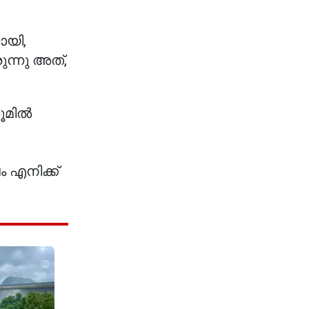
ായി,
ുന്നു അത്,
റൂമിൽ
 എനിക്ക്