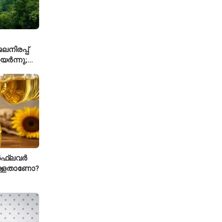
നിരപ്പ്
യർന്നു;
്കാൾ
ഫ്ലവർ
ള്ളതാണോ?