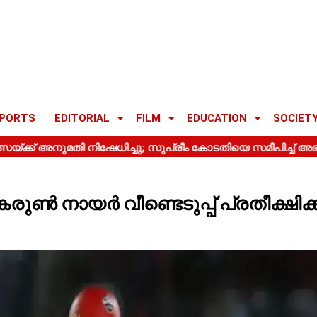
PORTS
EDITORIAL
FILM
EDUCATION
SOCIET
ൽ കരുൺ നായർ വീണ്ടെടുപ്പ് പ്രതീക്ഷിക്