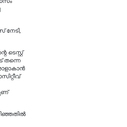
വാസം
ച
് നേടി,
ടെസ്റ്റ്
് തന്നെ
ഒരാളാകാൻ
സിറ്റീവ്
ുണ്
ഴിഞ്ഞതിൽ