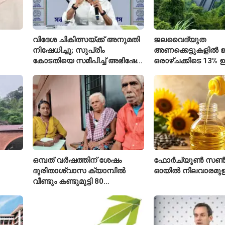
വിദേശ ചികിത്സയ്ക്ക് അനുമതി
ജലവൈദ്യുത
നിഷേധിച്ചു; സുപ്രീം
അണക്കെട്ടുകളിൽ ജല
കോടതിയെ സമീപിച്ച് അഭിഷേക്
ഒരാഴ്ചക്കിടെ 13% ഉ
ബാനർജി
കഴിഞ്ഞ വർഷത്തേക
ഇപ്പോഴും കുറവ്
ഒമ്പത് വർഷത്തിന് ശേഷം
ഫോർച്യൂൺ സൺ
ദുരിതാശ്വാസ ക്യാമ്പിൽ
ഓയിൽ നിലവാരമു
വീണ്ടും കണ്ടുമുട്ടി 80
ഐ
വയസ്സുകാരായ ദമ്പതികൾ