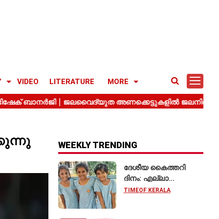
Y
VIDEO
LITERATURE
MORE
കുന്നു
WEEKLY TRENDING
ദേശീയ കൈത്തറി
ദിനം: എല്ലാ
വിദ്യാർഥികളും
TIMEOF KERALA
കൈത്തറി യൂണിഫോം
ധരിക്കുന്ന