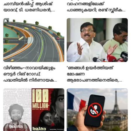
ചാമ്പ്യൻഷിപ്പ്: ആശിഷ്
വാഹനങ്ങളിലേക്ക്
യാദവ്, ടി. ധരണിധരൻ,
പാഞ്ഞുകയറി; രണ്ട് സ്ത്രീകൾ
അമനത് കംബോജ്
മരിച്ചു, 24 പേർക്ക് പരിക്ക്
ഫൈനലിൽ
വിഴിഞ്ഞം–നാവായിക്കുളം
'ഞങ്ങൾ ഉയർത്തിയത്
ഔട്ടർ റിങ് റോഡ്;
മോഷണ
പദ്ധതിയിൽ നിർണായക
ആരോപണത്തിനെതിരെ,
മാറ്റങ്ങൾ, കേന്ദ്രം
ശ്രീരാമനെതിരെ അല്ല';
വിശദീകരണം
റിജിജുവിന് മറുപടിയുമായി
സഞ്ജയ് റാവത്ത്