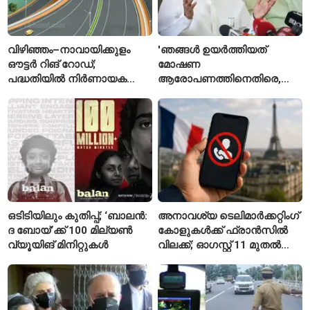
വിഴിഞ്ഞം–നാവായിക്കുളം
'ഞങ്ങൾ ഉയർത്തിയത്
ഔട്ടർ റിങ് റോഡ്;
മോഷണ
പദ്ധതിയിൽ നിർണായക
ആരോപണത്തിനെതിരെ,
മാറ്റങ്ങൾ, കേന്ദ്രം
ശ്രീരാമനെതിരെ അല്ല';
വിശദീകരണം
റിജിജുവിന് മറുപടിയുമായി
സഞ്ജയ് റാവത്ത്
ഒടിടിയിലും കുതിപ്പ്; ‘ബാലൻ:
അനാവശ്യ ടെലിമാർക്കറ്റിംഗ്
ദ ബോയ്’ക്ക് 100 മില്യൺ
കോളുകൾക്ക് ഫ്രാൻസിൽ
വ്യൂയിങ് മിനിറ്റുകൾ
വിലക്ക്; ഓഗസ്റ്റ് 11 മുതൽ
പുതിയ നിയമം