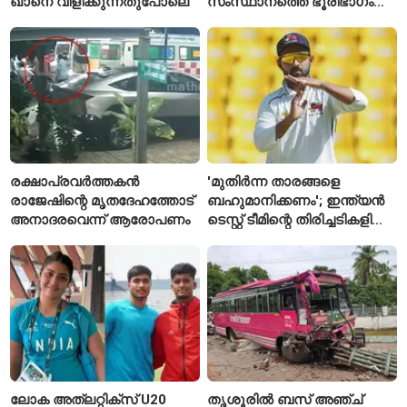
ഖാനെ വിളിക്കുന്നതുപോലെ
സംസ്ഥാനത്തെ ഭൂരിഭാഗം
സ്റ്റേഷനുകളുടെയും ചുമതല
എസ്‌ഐമാർക്ക്
രക്ഷാപ്രവർത്തകൻ
'മുതിർന്ന താരങ്ങളെ
രാജേഷിന്റെ മൃതദേഹത്തോട്
ബഹുമാനിക്കണം'; ഇന്ത്യൻ
അനാദരവെന്ന് ആരോപണം
ടെസ്റ്റ് ടീമിന്റെ തിരിച്ചടികളിൽ
പ്രതികരിച്ച് അജിങ്ക്യ
രഹാനെ
ലോക അത്‌ലറ്റിക്സ് U20
തൃശൂരിൽ ബസ് അഞ്ച്