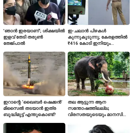
'ഞാൻ ഇരയാണ്'; ശിക്ഷയിൽ
ഇ-ചലാൻ പിഴകൾ
ഇളവ് തേടി തരുണ്‍
കുന്നുകൂടുന്നു; കേരളത്തിൽ
തേജ്പാൽ
₹416 കോടി ഇനിയും
അടയ്ക്കാനുണ്ട്
ഇറാന്റെ ‘ഖൈബർ ഷെക്കൻ’
തല ആട്ടുന്ന ആന
മിസൈൽ തടയാൻ ഇത്ര
സന്തോഷത്തിലല്ല;
ബുദ്ധിമുട്ട് എന്തുകൊണ്ട്?
വിരസതയുടെയും മാനസിക
സമ്മർദ്ദത്തിന്റെയും
ലക്ഷണമെന്ന് വിദഗ്ധർ