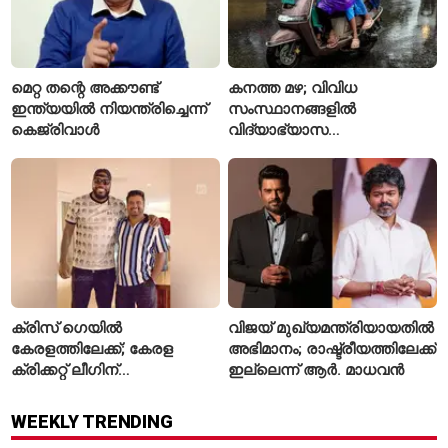
മെറ്റ തന്റെ അക്കൗണ്ട്
കനത്ത മഴ; വിവിധ
ഇന്ത്യയിൽ നിയന്ത്രിച്ചെന്ന്
സംസ്ഥാനങ്ങളിൽ
കെജ്‌രിവാൾ
വിദ്യാഭ്യാസ
സ്ഥാപനങ്ങൾക്ക് അവധി
പ്രഖ്യാപിച്ചു
ക്രിസ് ഗെയിൽ
വിജയ് മുഖ്യമന്ത്രിയായതിൽ
കേരളത്തിലേക്ക്; കേരള
അഭിമാനം; രാഷ്ട്രീയത്തിലേക്ക്
ക്രിക്കറ്റ് ലീഗിന്
ഇല്ലെന്ന് ആർ. മാധവൻ
മുന്നോടിയായി യുവ
താരങ്ങൾക്ക് പരിശീലനം
WEEKLY TRENDING
നൽകും