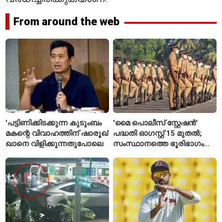
From around the web
'പട്ടിണിക്കിടക്കുന്ന കുടുംബം
'മൈ പൊലീസ് സ്റ്റേഷൻ'
മകന്റെ വിവാഹത്തിന് ഷാരൂഖ്
പദ്ധതി ഓഗസ്റ്റ് 15 മുതൽ;
ഖാനെ വിളിക്കുന്നതുപോലെ
സംസ്ഥാനത്തെ ഭൂരിഭാഗം
സ്റ്റേഷനുകളുടെയും ചുമതല
എസ്‌ഐമാർക്ക്