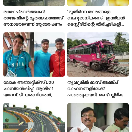
രക്ഷാപ്രവർത്തകൻ
'മുതിർന്ന താരങ്ങളെ
രാജേഷിന്റെ മൃതദേഹത്തോട്
ബഹുമാനിക്കണം'; ഇന്ത്യൻ
അനാദരവെന്ന് ആരോപണം
ടെസ്റ്റ് ടീമിന്റെ തിരിച്ചടികളിൽ
പ്രതികരിച്ച് അജിങ്ക്യ
രഹാനെ
ലോക അത്‌ലറ്റിക്സ് U20
തൃശൂരിൽ ബസ് അഞ്ച്
ചാമ്പ്യൻഷിപ്പ്: ആശിഷ്
വാഹനങ്ങളിലേക്ക്
യാദവ്, ടി. ധരണിധരൻ,
പാഞ്ഞുകയറി; രണ്ട് സ്ത്രീകൾ
അമനത് കംബോജ്
മരിച്ചു, 24 പേർക്ക് പരിക്ക്
ഫൈനലിൽ