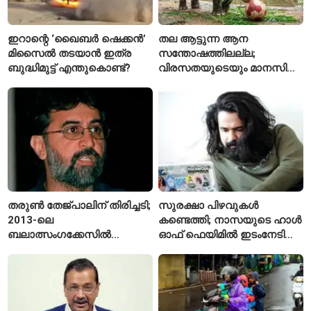
ഇറാന്റെ ‘ഖൈബർ ഷെക്കൻ’
തല ആട്ടുന്ന ആന
മിസൈൽ തടയാൻ ഇത്ര
സന്തോഷത്തിലല്ല;
ബുദ്ധിമുട്ട് എന്തുകൊണ്ട്?
വിരസതയുടെയും മാനസിക
സമ്മർദ്ദത്തിന്റെയും
ലക്ഷണമെന്ന് വിദഗ്ധർ
തരുൺ തേജ്പാലിന് തിരിച്ചടി;
സുരക്ഷാ പിഴവുകൾ
2013-ലെ
കണ്ടെത്തി; നാസയുടെ ഹാൾ
ബലാത്സംഗക്കേസിൽ
ഓഫ് ഫെയിമിൽ ഇടംനേടി
കുറ്റക്കാരനെന്ന് ബോംബെ
മലയാളി എതിക്കൽ ഹാക്കർ
ഹൈക്കോടതി