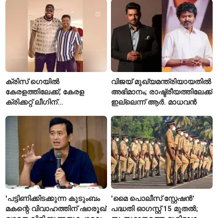
പ്രഖ്യാപിച്ചു
ക്രിസ് ഗെയിൽ
വിജയ് മുഖ്യമന്ത്രിയായതിൽ
കേരളത്തിലേക്ക്; കേരള
അഭിമാനം; രാഷ്ട്രീയത്തിലേക്ക്
ക്രിക്കറ്റ് ലീഗിന്
ഇല്ലെന്ന് ആർ. മാധവൻ
മുന്നോടിയായി യുവ
താരങ്ങൾക്ക് പരിശീലനം
നൽകും
'പട്ടിണിക്കിടക്കുന്ന കുടുംബം
'മൈ പൊലീസ് സ്റ്റേഷൻ'
മകന്റെ വിവാഹത്തിന് ഷാരൂഖ്
പദ്ധതി ഓഗസ്റ്റ് 15 മുതൽ;