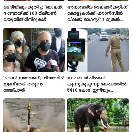
ഒടിടിയിലും കുതിപ്പ്; ‘ബാലൻ:
അനാവശ്യ ടെലിമാർക്കറ്റിംഗ്
ദ ബോയ്’ക്ക് 100 മില്യൺ
കോളുകൾക്ക് ഫ്രാൻസിൽ
വ്യൂയിങ് മിനിറ്റുകൾ
വിലക്ക്; ഓഗസ്റ്റ് 11 മുതൽ
പുതിയ നിയമം
'ഞാൻ ഇരയാണ്'; ശിക്ഷയിൽ
ഇ-ചലാൻ പിഴകൾ
ഇളവ് തേടി തരുണ്‍
കുന്നുകൂടുന്നു; കേരളത്തിൽ
തേജ്പാൽ
₹416 കോടി ഇനിയും
അടയ്ക്കാനുണ്ട്