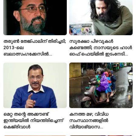
തരുൺ തേജ്പാലിന് തിരിച്ചടി;
സുരക്ഷാ പിഴവുകൾ
2013-ലെ
കണ്ടെത്തി; നാസയുടെ ഹാൾ
ബലാത്സംഗക്കേസിൽ
ഓഫ് ഫെയിമിൽ ഇടംനേടി
കുറ്റക്കാരനെന്ന് ബോംബെ
മലയാളി എതിക്കൽ ഹാക്കർ
ഹൈക്കോടതി
മെറ്റ തന്റെ അക്കൗണ്ട്
കനത്ത മഴ; വിവിധ
ഇന്ത്യയിൽ നിയന്ത്രിച്ചെന്ന്
സംസ്ഥാനങ്ങളിൽ
കെജ്‌രിവാൾ
വിദ്യാഭ്യാസ
സ്ഥാപനങ്ങൾക്ക് അവധി