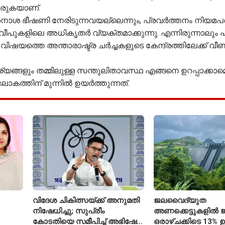
കരുകയാണ്.
നാശ ഭീഷണി നേരിടുന്നവയല്ലെന്നും, പ്രവർത്തനം നിയമപ
ീപുകളിലെ അധികൃതർ വ്യക്തമാക്കുന്നു. എന്നിരുന്നാലും പ
ത്തെ അന്താരാഷ്ട്ര ചർച്ചകളുടെ കേന്ദ്രത്തിലേക്ക് വീണ്
ങ്ങളും തമ്മിലുള്ള സന്തുലിതാവസ്ഥ എങ്ങനെ ഉറപ്പാക്കാമെ
ോകത്തിന് മുന്നിൽ ഉയർത്തുന്നത്.
വിദേശ ചികിത്സയ്ക്ക് അനുമതി
ജലവൈദ്യുത
നിഷേധിച്ചു; സുപ്രീം
അണക്കെട്ടുകളിൽ ജല
കോടതിയെ സമീപിച്ച് അഭിഷേക്
ഒരാഴ്ചക്കിടെ 13% ഉ