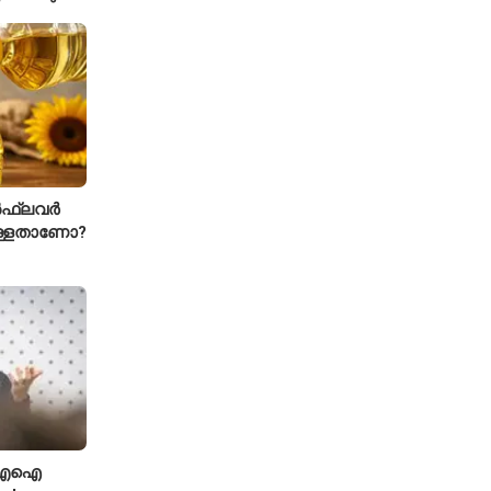
്കാൾ
ഫ്ലവർ
ള്ളതാണോ?
ി; എഐ