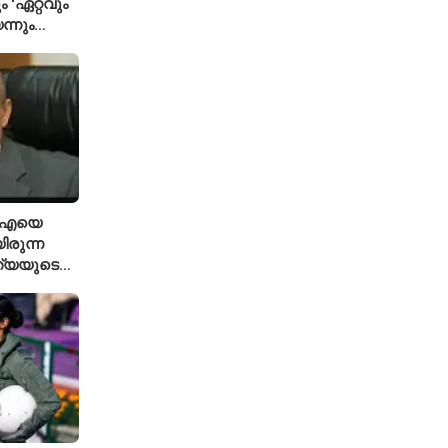
 'ഏറ്റവും
ന്നും
്ട ഗവേഷകൻ
ിഐഎയെ
ിരുന്ന
ത്യയുടെ