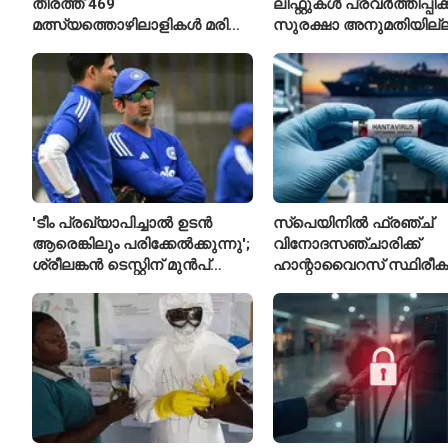
തീരത്ത് 469
ലിഫ്റ്റുകൾ പ്രവർത്തിപ്പിക
മത്സ്യത്തൊഴിലാളികൾ മരിച്ചു;
സുരക്ഷാ അനുമതിയില്ല
160 പേരെ കാണാതായി,
ലിഫ്റ്റുകൾക്ക്
47,773 പേരെ രക്ഷപ്പെടുത്തി
ഹൈക്കോടതിയുടെ വിലക്
'ടീം പ്രഖ്യാപിച്ചാൽ ഉടൻ
സ്പെയിനിൽ ഫ്രഞ്ച്
ആരെങ്കിലും പരിക്കേൽക്കുന്നു';
വിനോദസഞ്ചാരിക്ക്
ശ്രീലങ്കൻ ടെസ്റ്റിന് മുൻപ്
ഹാന്റാവൈറസ് സ്ഥിരീകരി
ഇന്ത്യൻ ടീമിനെ കുറിച്ച്
രോഗിയെ ഐസൊലേഷ
മുൻതാരം
പ്രവേശിപ്പിച്ചു