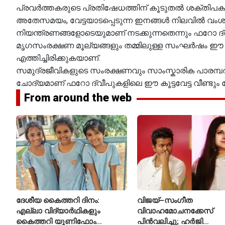
പ്രവർത്തകരുടെ പ്രതിഷേധത്തിന് കൂടുതൽ ശക്തിപ
അതേസമയം, വേട്ടയാടപ്പെടുന്ന ഇനങ്ങൾ നിലവിൽ വംശ
നിയന്ത്രണങ്ങളോടെയുമാണ് നടക്കുന്നതെന്നും ഫറോ ദ്വ
മൃഗസംരക്ഷണ മൂല്യങ്ങളും തമ്മിലുള്ള സംഘർഷം ഈ വിഷയ
എത്തിച്ചിരിക്കുകയാണ്.
സമുദ്രജീവികളുടെ സംരക്ഷണവും സാംസ്കാരിക പാരമ്പര്യ
ചോദ്യമാണ് ഫറോ ദ്വീപുകളിലെ ഈ കൂട്ടവേട്ട വീണ്ടും ല
From around the web
ദേശീയ കൈത്തറി ദിനം:
വിജയ്–സംഗീത
എല്ലാ വിദ്യാർഥികളും
വിവാഹമോചനക്കേസ്
കൈത്തറി യൂണിഫോം
പിൻവലിച്ചു; ഹർജി