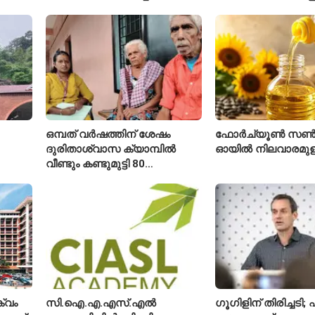
ബാനർജി
കഴിഞ്ഞ വർഷത്തേക
ഇപ്പോഴും കുറവ്
ഒമ്പത് വർഷത്തിന് ശേഷം
ഫോർച്യൂൺ സൺ
ദുരിതാശ്വാസ ക്യാമ്പിൽ
ഓയിൽ നിലവാരമു
വീണ്ടും കണ്ടുമുട്ടി 80
ഐ
വയസ്സുകാരായ ദമ്പതികൾ
്വം
സി.ഐ.എ.എസ്.എൽ
ഗൂഗിളിന് തിരിച്ചട