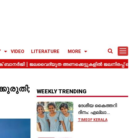
Y
VIDEO
LITERATURE
MORE
കുരുതി;
WEEKLY TRENDING
ദേശീയ കൈത്തറി
ദിനം: എല്ലാ
വിദ്യാർഥികളും
TIMEOF KERALA
കൈത്തറി യൂണിഫോം
ധരിക്കുന്ന