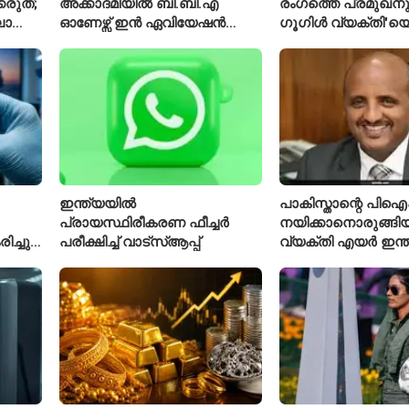
്കരുത്;
അക്കാദമിയിൽ ബി.ബി.എ
രംഗത്തെ പ്രമുഖനും
ാത്ത
ഓണേഴ്സ് ഇൻ ഏവിയേഷൻ
ഗൂഗിൾ വ്യക്തി'യെ
മാനേജ്മെന്റ്: പ്രവേശനം
വിശേഷിപ്പിക്കപ്പെട
ക്
ഈമാസം 12 വരെ
രാജിവെച്ചു
ഇന്ത്യയിൽ
പാകിസ്താന്റെ പ
പ്രായസ്ഥിരീകരണ ഫീച്ചർ
നയിക്കാനൊരുങ്ങിയ
ച്ചു;
പരീക്ഷിച്ച് വാട്‌സ്ആപ്പ്
വ്യക്തി എയർ ഇന്
നിൽ
പുതിയ സിഇഒ