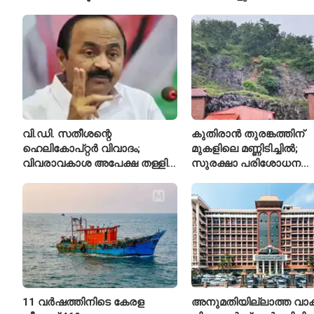
ധരിക്കുന്ന കേരളത്തിലെ ഈ
പിൻവലിച്ചതോടെ കേസ്
സ്കൂൾ വേറിട്ട മാതൃക
അവസാനിപ്പിച്ച് കോടതി
വി.ഡി. സതീശന്റെ
കുതിരാൻ തുരങ്കത്തിന്
ഹെലികോപ്റ്റർ വിവാദം;
മുകളിലെ മണ്ണിടിച്ചിൽ;
വിവരാവകാശ അപേക്ഷ തള്ളി
സുരക്ഷാ പരിശോധന
കേരള സർക്കാർ
ആരംഭിച്ച് എൻഎച്ച്എ
11 വർഷത്തിനിടെ കേരള
അനുമതിയില്ലാത്ത വാക