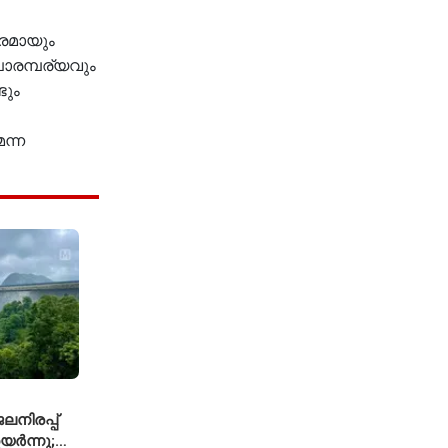
രമായും
ാരമ്പര്യവും
ടും
ന്ന
നിരപ്പ്
യർന്നു;