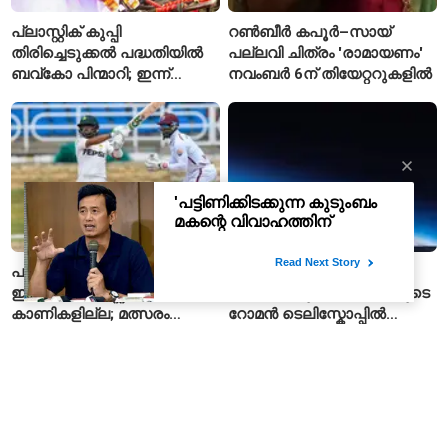
പ്ലാസ്റ്റിക് കുപ്പി
റൺബീർ കപൂർ–സായ്
തിരിച്ചെടുക്കൽ പദ്ധതിയിൽ
പല്ലവി ചിത്രം 'രാമായണം'
ബവ്കോ പിന്മാറി; ഇന്ന്
നവംബർ 6ന് തിയേറ്ററുകളിൽ
മുതൽ ഒഴിഞ്ഞ കുപ്പികൾ
സ്വീകരിക്കില്ല
പാകിസ്ഥാൻ–വെസ്റ്റ്
ആഴക്കാശത്തിലേക്ക് 13.5
ഇൻഡീസ് ടെസ്റ്റിന്
ലക്ഷം പേരുകൾ; നാസയുടെ
കാണികളില്ല; മത്സരം
റോമൻ ടെലിസ്കോപ്പിൽ
സോഷ്യൽ മീഡിയയിൽ
പേരുകൾ അയയ്ക്കാം
പരിഹാസവിഷയം