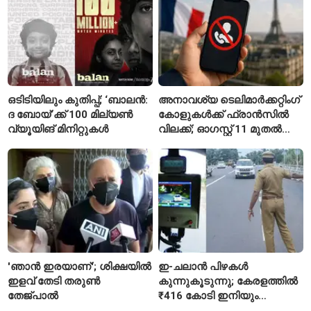
സഞ്ജയ് റാവത്ത്
ഒടിടിയിലും കുതിപ്പ്; ‘ബാലൻ:
അനാവശ്യ ടെലിമാർക്കറ്റിംഗ്
ദ ബോയ്’ക്ക് 100 മില്യൺ
കോളുകൾക്ക് ഫ്രാൻസിൽ
വ്യൂയിങ് മിനിറ്റുകൾ
വിലക്ക്; ഓഗസ്റ്റ് 11 മുതൽ
പുതിയ നിയമം
'ഞാൻ ഇരയാണ്'; ശിക്ഷയിൽ
ഇ-ചലാൻ പിഴകൾ
ഇളവ് തേടി തരുണ്‍
കുന്നുകൂടുന്നു; കേരളത്തിൽ
തേജ്പാൽ
₹416 കോടി ഇനിയും
അടയ്ക്കാനുണ്ട്