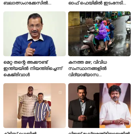
ബലാത്സംഗക്കേസിൽ
ഓഫ് ഫെയിമിൽ ഇടംനേടി
കുറ്റക്കാരനെന്ന് ബോംബെ
മലയാളി എതിക്കൽ ഹാക്കർ
ഹൈക്കോടതി
മെറ്റ തന്റെ അക്കൗണ്ട്
കനത്ത മഴ; വിവിധ
ഇന്ത്യയിൽ നിയന്ത്രിച്ചെന്ന്
സംസ്ഥാനങ്ങളിൽ
കെജ്‌രിവാൾ
വിദ്യാഭ്യാസ
സ്ഥാപനങ്ങൾക്ക് അവധി
പ്രഖ്യാപിച്ചു
ക്രിസ് ഗെയിൽ
വിജയ് മുഖ്യമന്ത്രിയായതിൽ