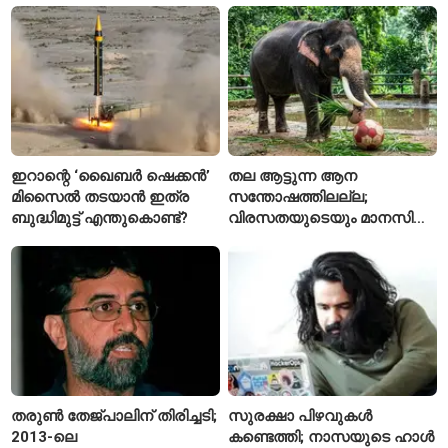
ഇറാന്റെ ‘ഖൈബർ ഷെക്കൻ’
തല ആട്ടുന്ന ആന
മിസൈൽ തടയാൻ ഇത്ര
സന്തോഷത്തിലല്ല;
ബുദ്ധിമുട്ട് എന്തുകൊണ്ട്?
വിരസതയുടെയും മാനസിക
സമ്മർദ്ദത്തിന്റെയും
ലക്ഷണമെന്ന് വിദഗ്ധർ
തരുൺ തേജ്പാലിന് തിരിച്ചടി;
സുരക്ഷാ പിഴവുകൾ
2013-ലെ
കണ്ടെത്തി; നാസയുടെ ഹാൾ