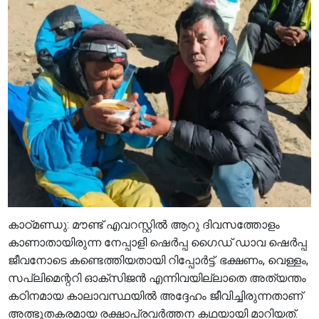
കാഠ്മണ്ഡു: മൗണ്ട് എവറസ്റ്റിൽ ആറു ദിവസത്തോളം
കാണാതായിരുന്ന നേപ്പാളി ഷെർപ്പ ഗൈഡ് ഡാവ ഷെർപ്പ
ജീവനോടെ കണ്ടെത്തിയതായി റിപ്പോർട്ട്. ഭക്ഷണം, വെള്ളം,
സപ്ലിമെന്ററി ഓക്സിജൻ എന്നിവയില്ലാതെ അത്യന്തം
കഠിനമായ കാലാവസ്ഥയിൽ അദ്ദേഹം ജീവിച്ചിരുന്നതാണ്
അത്ഭുതകരമായ രക്ഷാപ്രവർത്തന കഥയായി മാറിയത്.