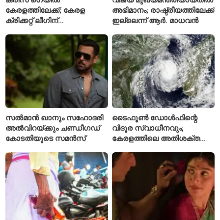
കേരളത്തിലേക്ക്; കേരള
അഭിമാനം; രാഷ്ട്രീയത്തിലേക്ക്
ക്രിക്കറ്റ് ലീഗിന്
ഇല്ലെന്ന് ആർ. മാധവൻ
മുന്നോടിയായി യുവ
താരങ്ങൾക്ക് പരിശീലനം
നൽകും
സൽമാൻ ഖാനും സഹോദരി
ടൈഫൂൺ ഡോൾഫിന്റെ
അൽവിറയ്ക്കും ചണ്ഡീഗഡ്
വിദൂര സ്വാധീനവും;
കോടതിയുടെ സമൻസ്
കേരളത്തിലെ അതിശക്ത
മഴയ്ക്ക്
കാരണമായേക്കുമെന്ന്
റിപ്പോർട്ട്