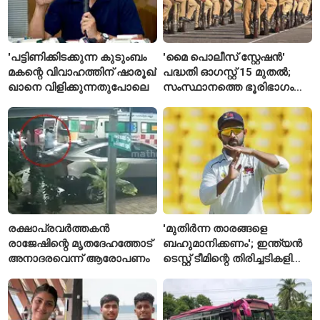
'പട്ടിണിക്കിടക്കുന്ന കുടുംബം
'മൈ പൊലീസ് സ്റ്റേഷൻ'
മകന്റെ വിവാഹത്തിന് ഷാരൂഖ്
പദ്ധതി ഓഗസ്റ്റ് 15 മുതൽ;
ഖാനെ വിളിക്കുന്നതുപോലെ
സംസ്ഥാനത്തെ ഭൂരിഭാഗം
സ്റ്റേഷനുകളുടെയും ചുമതല
എസ്‌ഐമാർക്ക്
രക്ഷാപ്രവർത്തകൻ
'മുതിർന്ന താരങ്ങളെ
രാജേഷിന്റെ മൃതദേഹത്തോട്
ബഹുമാനിക്കണം'; ഇന്ത്യൻ
അനാദരവെന്ന് ആരോപണം
ടെസ്റ്റ് ടീമിന്റെ തിരിച്ചടികളിൽ
പ്രതികരിച്ച് അജിങ്ക്യ
രഹാനെ