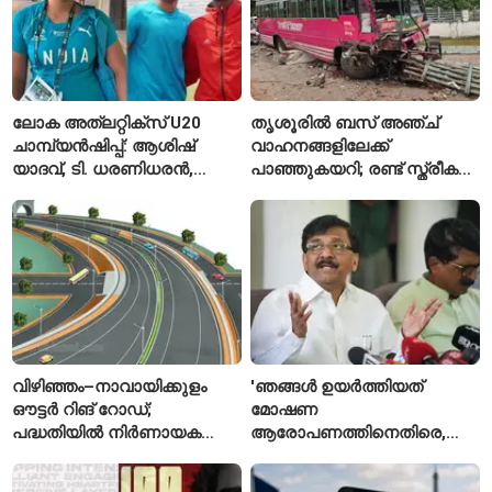
ലോക അത്‌ലറ്റിക്സ് U20
തൃശൂരിൽ ബസ് അഞ്ച്
ചാമ്പ്യൻഷിപ്പ്: ആശിഷ്
വാഹനങ്ങളിലേക്ക്
യാദവ്, ടി. ധരണിധരൻ,
പാഞ്ഞുകയറി; രണ്ട് സ്ത്രീകൾ
അമനത് കംബോജ്
മരിച്ചു, 24 പേർക്ക് പരിക്ക്
ഫൈനലിൽ
വിഴിഞ്ഞം–നാവായിക്കുളം
'ഞങ്ങൾ ഉയർത്തിയത്
ഔട്ടർ റിങ് റോഡ്;
മോഷണ
പദ്ധതിയിൽ നിർണായക
ആരോപണത്തിനെതിരെ,
മാറ്റങ്ങൾ, കേന്ദ്രം
ശ്രീരാമനെതിരെ അല്ല';
വിശദീകരണം
റിജിജുവിന് മറുപടിയുമായി