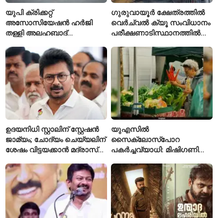
യുപി ക്രിക്കറ്റ്
ഗുരുവായൂർ ക്ഷേത്രത്തിൽ
അസോസിയേഷൻ ഹർജി
വെർച്വൽ ക്യൂ സംവിധാനം
തള്ളി അലഹബാദ്
പരീക്ഷണാടിസ്ഥാനത്തിൽ
ഹൈക്കോടതി
ആരംഭിച്ചു
ഉദയനിധി സ്റ്റാലിന് സ്റ്റേഷൻ
യുഎസിൽ
ജാമ്യം; ചോദ്യം ചെയ്യലിന്
സൈക്ലോസ്പോറ
ശേഷം വിട്ടയക്കാൻ മദ്രാസ്
പകർച്ചവ്യാധി: മിഷിഗണിൽ
ഹൈക്കോടതി ഉത്തരവ്
ആദ്യമായി രണ്ട് മരണം
സ്ഥിരീകരിച്ചു