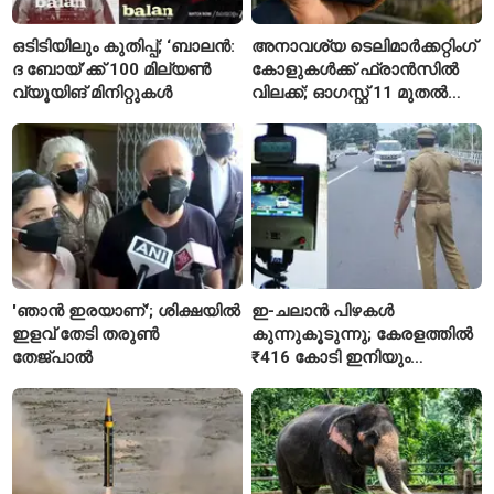
ഒടിടിയിലും കുതിപ്പ്; ‘ബാലൻ:
അനാവശ്യ ടെലിമാർക്കറ്റിംഗ്
ദ ബോയ്’ക്ക് 100 മില്യൺ
കോളുകൾക്ക് ഫ്രാൻസിൽ
വ്യൂയിങ് മിനിറ്റുകൾ
വിലക്ക്; ഓഗസ്റ്റ് 11 മുതൽ
പുതിയ നിയമം
'ഞാൻ ഇരയാണ്'; ശിക്ഷയിൽ
ഇ-ചലാൻ പിഴകൾ
ഇളവ് തേടി തരുണ്‍
കുന്നുകൂടുന്നു; കേരളത്തിൽ
തേജ്പാൽ
₹416 കോടി ഇനിയും
അടയ്ക്കാനുണ്ട്