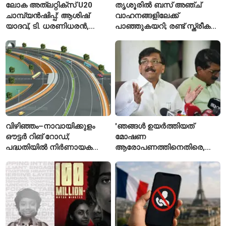
ലോക അത്‌ലറ്റിക്സ് U20
തൃശൂരിൽ ബസ് അഞ്ച്
ചാമ്പ്യൻഷിപ്പ്: ആശിഷ്
വാഹനങ്ങളിലേക്ക്
യാദവ്, ടി. ധരണിധരൻ,
പാഞ്ഞുകയറി; രണ്ട് സ്ത്രീകൾ
അമനത് കംബോജ്
മരിച്ചു, 24 പേർക്ക് പരിക്ക്
ഫൈനലിൽ
വിഴിഞ്ഞം–നാവായിക്കുളം
'ഞങ്ങൾ ഉയർത്തിയത്
ഔട്ടർ റിങ് റോഡ്;
മോഷണ
പദ്ധതിയിൽ നിർണായക
ആരോപണത്തിനെതിരെ,
മാറ്റങ്ങൾ, കേന്ദ്രം
ശ്രീരാമനെതിരെ അല്ല';
വിശദീകരണം
റിജിജുവിന് മറുപടിയുമായി
സഞ്ജയ് റാവത്ത്