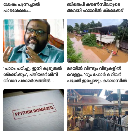
ശേഷം പുന്നച്ചാൽ
ബിജെപി കൗൺസിലറുടെ
പാടശേഖരം
അവധി ഫയലിൽ ക്രമക്കേട്
അവഗണിക്കപ്പെട്ടെന്ന്
കർഷകർ
'പാഠം പഠിച്ചു, ഇനി കൂടുതൽ
മഴയിൽ വീണ്ടും വീടുകളിൽ
ശ്രദ്ധിക്കും'; പ്രിയദർശിനി
വെള്ളം; 'റൂം ഫോർ ദ റിവർ'
വിവാദ പരാമർശത്തിൽ
പദ്ധതി ഇപ്പോഴും കടലാസിൽ
വിശദീകരണവുമായി മന്ത്രി
സി.പി. ജോൺ