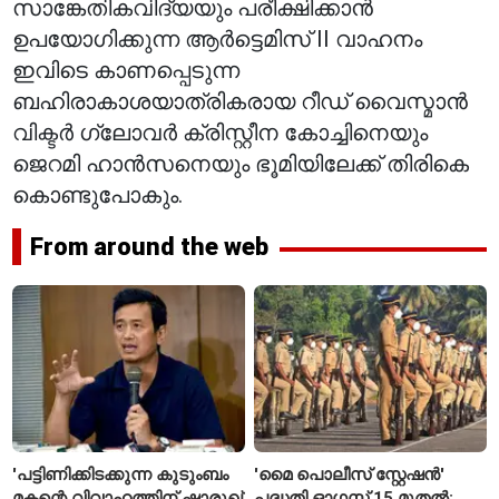
സാങ്കേതികവിദ്യയും പരീക്ഷിക്കാൻ
ഉപയോഗിക്കുന്ന ആർട്ടെമിസ് II വാഹനം
ഇവിടെ കാണപ്പെടുന്ന
ബഹിരാകാശയാത്രികരായ റീഡ് വൈസ്മാൻ
വിക്ടർ ഗ്ലോവർ ക്രിസ്റ്റീന കോച്ചിനെയും
ജെറമി ഹാൻസനെയും ഭൂമിയിലേക്ക് തിരികെ
കൊണ്ടുപോകും.
From around the web
'പട്ടിണിക്കിടക്കുന്ന കുടുംബം
'മൈ പൊലീസ് സ്റ്റേഷൻ'
മകന്റെ വിവാഹത്തിന് ഷാരൂഖ്
പദ്ധതി ഓഗസ്റ്റ് 15 മുതൽ;