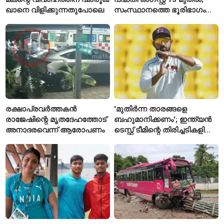
ഖാനെ വിളിക്കുന്നതുപോലെ
സംസ്ഥാനത്തെ ഭൂരിഭാഗം
സ്റ്റേഷനുകളുടെയും ചുമതല
എസ്‌ഐമാർക്ക്
രക്ഷാപ്രവർത്തകൻ
'മുതിർന്ന താരങ്ങളെ
രാജേഷിന്റെ മൃതദേഹത്തോട്
ബഹുമാനിക്കണം'; ഇന്ത്യൻ
അനാദരവെന്ന് ആരോപണം
ടെസ്റ്റ് ടീമിന്റെ തിരിച്ചടികളിൽ
പ്രതികരിച്ച് അജിങ്ക്യ
രഹാനെ