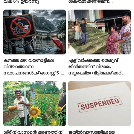
വില 6% ഉയർന്നു
ശക്തമാക്കണമെന്ന്
ലോകാരോഗ്യ സംഘടന
കനത്ത മഴ: വയനാട്ടിലെ
എട്ട് വർഷത്തെ തെരുവ്
വിദ്യാഭ്യാസ
ജീവിതത്തിന് വിരാമം;
സ്ഥാപനങ്ങൾക്ക് ഓഗസ്റ്റ് 5-ന്
സുരക്ഷിത വീട്ടിലേക്ക് മാറി
അവധി
പയ്യന്നൂരിലെ കുടുംബം
ശ്രീനിവാസന്റെ മരണത്തിന്
ജയിൽവാസത്തിലുള്ള