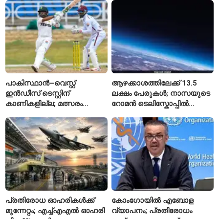
സ്വീകരിക്കില്ല
പാകിസ്ഥാൻ–വെസ്റ്റ്
ആഴക്കാശത്തിലേക്ക് 13.5
ഇൻഡീസ് ടെസ്റ്റിന്
ലക്ഷം പേരുകൾ; നാസയുടെ
കാണികളില്ല; മത്സരം
റോമൻ ടെലിസ്കോപ്പിൽ
സോഷ്യൽ മീഡിയയിൽ
പേരുകൾ അയയ്ക്കാം
പരിഹാസവിഷയം
പ്രതിരോധ ഓഹരികൾക്ക്
കോംഗോയിൽ എബോള
മുന്നേറ്റം; എച്ച്എഎൽ ഓഹരി
വ്യാപനം; പ്രതിരോധം