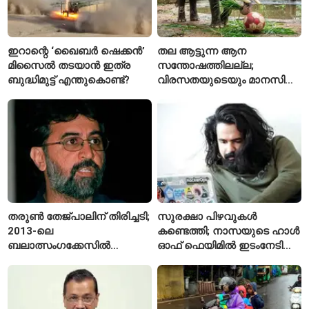
ഇറാന്റെ ‘ഖൈബർ ഷെക്കൻ’
തല ആട്ടുന്ന ആന
മിസൈൽ തടയാൻ ഇത്ര
സന്തോഷത്തിലല്ല;
ബുദ്ധിമുട്ട് എന്തുകൊണ്ട്?
വിരസതയുടെയും മാനസിക
സമ്മർദ്ദത്തിന്റെയും
ലക്ഷണമെന്ന് വിദഗ്ധർ
തരുൺ തേജ്പാലിന് തിരിച്ചടി;
സുരക്ഷാ പിഴവുകൾ
2013-ലെ
കണ്ടെത്തി; നാസയുടെ ഹാൾ
ബലാത്സംഗക്കേസിൽ
ഓഫ് ഫെയിമിൽ ഇടംനേടി
കുറ്റക്കാരനെന്ന് ബോംബെ
മലയാളി എതിക്കൽ ഹാക്കർ
ഹൈക്കോടതി