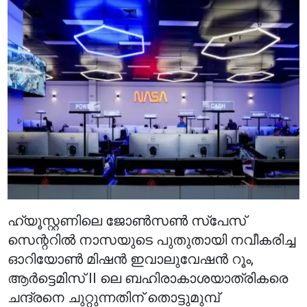
ഹ്യൂസ്റ്റണിലെ ജോൺസൺ സ്‌പേസ്
സെന്ററിൽ നാസയുടെ പുതുതായി നവീകരിച്ച
ഓറിയോൺ മിഷൻ ഇവാലുവേഷൻ റൂം,
ആർട്ടെമിസ് II ലെ ബഹിരാകാശയാത്രികരെ
ചന്ദ്രനെ ചുറ്റുന്നതിന് തൊട്ടുമുമ്പ്