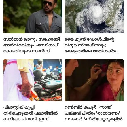
നൽകും
സൽമാൻ ഖാനും സഹോദരി
ടൈഫൂൺ ഡോൾഫിന്റെ
അൽവിറയ്ക്കും ചണ്ഡീഗഡ്
വിദൂര സ്വാധീനവും;
കോടതിയുടെ സമൻസ്
കേരളത്തിലെ അതിശക്ത
മഴയ്ക്ക്
കാരണമായേക്കുമെന്ന്
റിപ്പോർട്ട്
പ്ലാസ്റ്റിക് കുപ്പി
റൺബീർ കപൂർ–സായ്
തിരിച്ചെടുക്കൽ പദ്ധതിയിൽ
പല്ലവി ചിത്രം 'രാമായണം'
ബവ്കോ പിന്മാറി; ഇന്ന്
നവംബർ 6ന് തിയേറ്ററുകളിൽ
മുതൽ ഒഴിഞ്ഞ കുപ്പികൾ