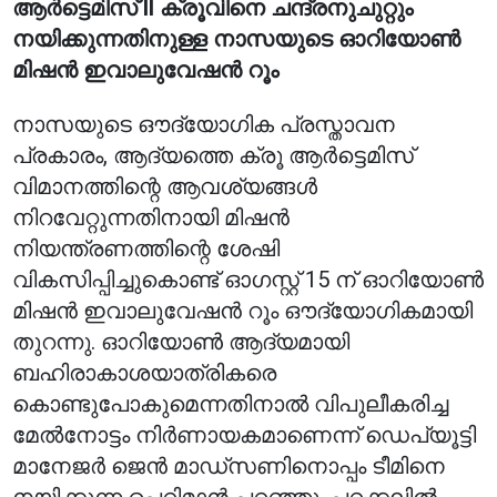
ആർട്ടെമിസ് II ക്രൂവിനെ ചന്ദ്രനുചുറ്റും
നയിക്കുന്നതിനുള്ള നാസയുടെ ഓറിയോൺ
മിഷൻ ഇവാലുവേഷൻ റൂം
നാസയുടെ ഔദ്യോഗിക പ്രസ്താവന
പ്രകാരം, ആദ്യത്തെ ക്രൂ ആർട്ടെമിസ്
വിമാനത്തിന്റെ ആവശ്യങ്ങൾ
നിറവേറ്റുന്നതിനായി മിഷൻ
നിയന്ത്രണത്തിന്റെ ശേഷി
വികസിപ്പിച്ചുകൊണ്ട് ഓഗസ്റ്റ് 15 ന് ഓറിയോൺ
മിഷൻ ഇവാലുവേഷൻ റൂം ഔദ്യോഗികമായി
തുറന്നു. ഓറിയോൺ ആദ്യമായി
ബഹിരാകാശയാത്രികരെ
കൊണ്ടുപോകുമെന്നതിനാൽ വിപുലീകരിച്ച
മേൽനോട്ടം നിർണായകമാണെന്ന് ഡെപ്യൂട്ടി
മാനേജർ ജെൻ മാഡ്‌സണിനൊപ്പം ടീമിനെ