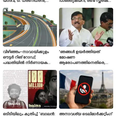
യാദവ്, ടി. ധരണിധരൻ,
പാഞ്ഞുകയറി; രണ്ട് സ്ത്രീകൾ
അമനത് കംബോജ്
മരിച്ചു, 24 പേർക്ക് പരിക്ക്
ഫൈനലിൽ
വിഴിഞ്ഞം–നാവായിക്കുളം
'ഞങ്ങൾ ഉയർത്തിയത്
ഔട്ടർ റിങ് റോഡ്;
മോഷണ
പദ്ധതിയിൽ നിർണായക
ആരോപണത്തിനെതിരെ,
മാറ്റങ്ങൾ, കേന്ദ്രം
ശ്രീരാമനെതിരെ അല്ല';
വിശദീകരണം
റിജിജുവിന് മറുപടിയുമായി
സഞ്ജയ് റാവത്ത്
ഒടിടിയിലും കുതിപ്പ്; ‘ബാലൻ:
അനാവശ്യ ടെലിമാർക്കറ്റിംഗ്