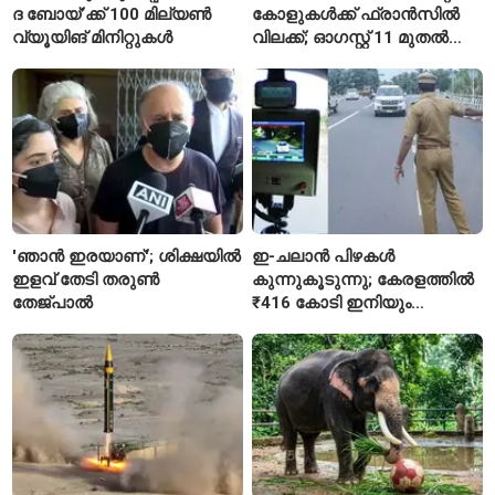
ദ ബോയ്’ക്ക് 100 മില്യൺ
കോളുകൾക്ക് ഫ്രാൻസിൽ
വ്യൂയിങ് മിനിറ്റുകൾ
വിലക്ക്; ഓഗസ്റ്റ് 11 മുതൽ
പുതിയ നിയമം
'ഞാൻ ഇരയാണ്'; ശിക്ഷയിൽ
ഇ-ചലാൻ പിഴകൾ
ഇളവ് തേടി തരുണ്‍
കുന്നുകൂടുന്നു; കേരളത്തിൽ
തേജ്പാൽ
₹416 കോടി ഇനിയും
അടയ്ക്കാനുണ്ട്