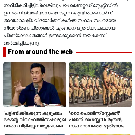
സ്ഥിരീകരിച്ചിട്ടില്ലെങ്കിലും, യുണൈറ്റഡ് സ്റ്റേറ്റ്സിൽ
ഉന്നത വിദ്യാഭ്യാസം നേടുന്ന ആയിരക്കണക്കിന്
അന്താരാഷ്ട്ര വിദ്യാർത്ഥികൾക്ക് സ്ഥാപനപരമായ
നിയന്ത്രണ പ്രശ്നങ്ങൾ എങ്ങനെ ദൂരവ്യാപകമായ
പ്രത്യാഘാതങ്ങൾ ഉണ്ടാക്കുമെന്ന് ഈ കേസ്
ഓർമ്മിപ്പിക്കുന്നു.
From around the web
'പട്ടിണിക്കിടക്കുന്ന കുടുംബം
'മൈ പൊലീസ് സ്റ്റേഷൻ'
മകന്റെ വിവാഹത്തിന് ഷാരൂഖ്
പദ്ധതി ഓഗസ്റ്റ് 15 മുതൽ;
ഖാനെ വിളിക്കുന്നതുപോലെ
സംസ്ഥാനത്തെ ഭൂരിഭാഗം
സ്റ്റേഷനുകളുടെയും ചുമതല