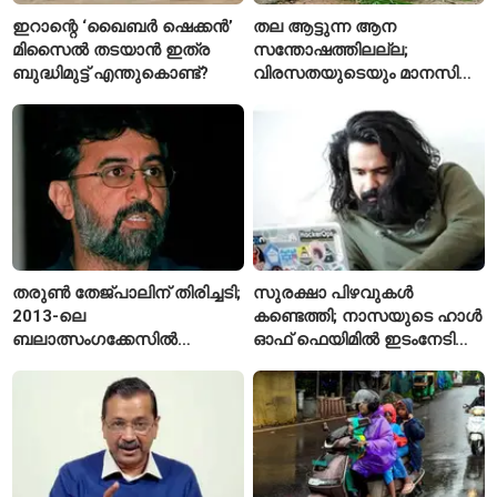
ഇറാന്റെ ‘ഖൈബർ ഷെക്കൻ’
തല ആട്ടുന്ന ആന
മിസൈൽ തടയാൻ ഇത്ര
സന്തോഷത്തിലല്ല;
ബുദ്ധിമുട്ട് എന്തുകൊണ്ട്?
വിരസതയുടെയും മാനസിക
സമ്മർദ്ദത്തിന്റെയും
ലക്ഷണമെന്ന് വിദഗ്ധർ
തരുൺ തേജ്പാലിന് തിരിച്ചടി;
സുരക്ഷാ പിഴവുകൾ
2013-ലെ
കണ്ടെത്തി; നാസയുടെ ഹാൾ
ബലാത്സംഗക്കേസിൽ
ഓഫ് ഫെയിമിൽ ഇടംനേടി
കുറ്റക്കാരനെന്ന് ബോംബെ
മലയാളി എതിക്കൽ ഹാക്കർ
ഹൈക്കോടതി