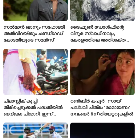
സൽമാൻ ഖാനും സഹോദരി
ടൈഫൂൺ ഡോൾഫിന്റെ
അൽവിറയ്ക്കും ചണ്ഡീഗഡ്
വിദൂര സ്വാധീനവും;
കോടതിയുടെ സമൻസ്
കേരളത്തിലെ അതിശക്ത
മഴയ്ക്ക്
കാരണമായേക്കുമെന്ന്
റിപ്പോർട്ട്
പ്ലാസ്റ്റിക് കുപ്പി
റൺബീർ കപൂർ–സായ്
തിരിച്ചെടുക്കൽ പദ്ധതിയിൽ
പല്ലവി ചിത്രം 'രാമായണം'
ബവ്കോ പിന്മാറി; ഇന്ന്
നവംബർ 6ന് തിയേറ്ററുകളിൽ
മുതൽ ഒഴിഞ്ഞ കുപ്പികൾ
സ്വീകരിക്കില്ല