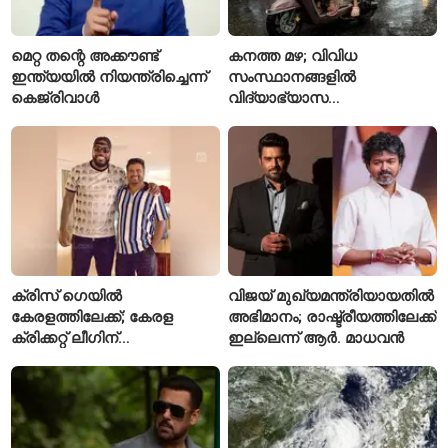
മെറ്റ തന്റെ അക്കൗണ്ട്
കനത്ത മഴ; വിവിധ
ഇന്ത്യയിൽ നിയന്ത്രിച്ചെന്ന്
സംസ്ഥാനങ്ങളിൽ
കെജ്‌രിവാൾ
വിദ്യാഭ്യാസ
സ്ഥാപനങ്ങൾക്ക് അവധി
പ്രഖ്യാപിച്ചു
ക്രിസ് ഗെയിൽ
വിജയ് മുഖ്യമന്ത്രിയായതിൽ
കേരളത്തിലേക്ക്; കേരള
അഭിമാനം; രാഷ്ട്രീയത്തിലേക്ക്
ക്രിക്കറ്റ് ലീഗിന്
ഇല്ലെന്ന് ആർ. മാധവൻ
മുന്നോടിയായി യുവ
താരങ്ങൾക്ക് പരിശീലനം
നൽകും