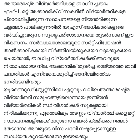
അന്താരാഷ്ട്ര വിദ്യാർത്ഥികളെ ബാധിച്ചേക്കാം.
എഫ്-1, മറ്റ് അക്കാദമിക് വിസകളിൽ വിദ്യാർത്ഥികളെ
പ്രവേശിപ്പിക്കുന്ന സ്ഥാപനങ്ങളെ നിയന്ത്രിക്കുന്ന
ചട്ടങ്ങൾ പാലിക്കുന്നതിൽ യുഎസ് അധികാരികളുടെ
വർദ്ധിച്ചുവരുന്ന സൂക്ഷ്മപരിശോധനയെ തുടർന്നാണ് ഈ
വികസനം. സർവകലാശാലയുടെ സർട്ടിഫിക്കേഷൻ
താൽക്കാലികമായി നിർത്തിവയ്ക്കുകയോ റദ്ദാക്കുകയോ
ചെയ്താൽ, ബാധിച്ച വിദ്യാർത്ഥികൾക്ക് അവരുടെ
നിയമപരമായ നില, അക്കാദമിക് തുടർച്ച, രാജ്യത്തെ ഭാവി
പദ്ധതികൾ എന്നിവയെക്കുറിച്ച് അനിശ്ചിതത്വം
നേരിടേണ്ടിവരും.
യുണൈറ്റഡ് സ്റ്റേറ്റ്സിലെ ഏറ്റവും വലിയ അന്താരാഷ്ട്ര
വിദ്യാർത്ഥി സമൂഹങ്ങളിലൊന്നായ ഇന്ത്യൻ
വിദ്യാർത്ഥികൾ സ്ഥിതിഗതികൾ സൂക്ഷ്മമായി
നിരീക്ഷിക്കുന്നു. ഏതെങ്കിലും തടസ്സം വിദ്യാർത്ഥികളെ മറ്റ്
സ്ഥാപനങ്ങളിലേക്ക് മാറ്റാനോ ബദൽ ക്രമീകരണങ്ങൾ
തേടാനോ അവരുടെ വിസ പദവി നഷ്ടപ്പെടാനുള്ള
സാധ്യത കുറയ്ക്കാനോ ഇടയാക്കും.