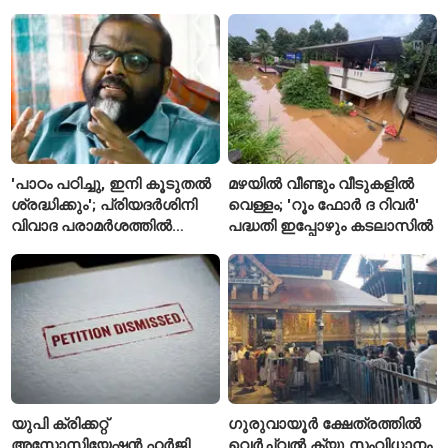
അവഗണിക്കപ്പെട്ടെന്ന്
കർഷകർ
'പാഠം പഠിച്ചു, ഇനി കൂടുതൽ
മഴയിൽ വീണ്ടും വീടുകളിൽ
ശ്രദ്ധിക്കും'; പ്രിയദർശിനി
വെള്ളം; 'റൂം ഫോർ ദ റിവർ'
വിവാദ പരാമർശത്തിൽ
പദ്ധതി ഇപ്പോഴും കടലാസിൽ
വിശദീകരണവുമായി മന്ത്രി
സി.പി. ജോൺ
യുപി ക്രിക്കറ്റ്
ഗുരുവായൂർ ക്ഷേത്രത്തിൽ
അസോസിയേഷൻ ഹർജി
വെർച്വൽ ക്യൂ സംവിധാനം