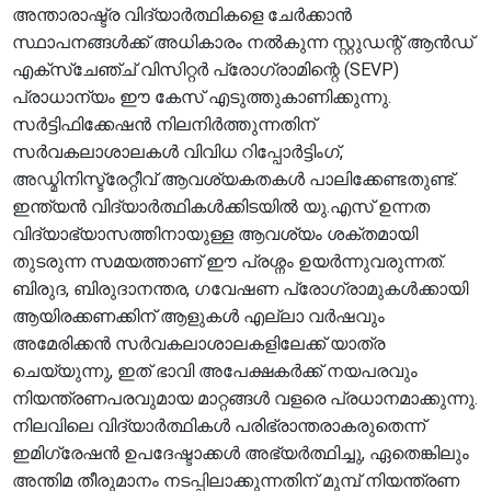
അന്താരാഷ്ട്ര വിദ്യാർത്ഥികളെ ചേർക്കാൻ
സ്ഥാപനങ്ങൾക്ക് അധികാരം നൽകുന്ന സ്റ്റുഡന്റ് ആൻഡ്
എക്സ്ചേഞ്ച് വിസിറ്റർ പ്രോഗ്രാമിന്റെ (SEVP)
പ്രാധാന്യം ഈ കേസ് എടുത്തുകാണിക്കുന്നു.
സർട്ടിഫിക്കേഷൻ നിലനിർത്തുന്നതിന്
സർവകലാശാലകൾ വിവിധ റിപ്പോർട്ടിംഗ്,
അഡ്മിനിസ്ട്രേറ്റീവ് ആവശ്യകതകൾ പാലിക്കേണ്ടതുണ്ട്.
ഇന്ത്യൻ വിദ്യാർത്ഥികൾക്കിടയിൽ യു.എസ് ഉന്നത
വിദ്യാഭ്യാസത്തിനായുള്ള ആവശ്യം ശക്തമായി
തുടരുന്ന സമയത്താണ് ഈ പ്രശ്നം ഉയർന്നുവരുന്നത്.
ബിരുദ, ബിരുദാനന്തര, ഗവേഷണ പ്രോഗ്രാമുകൾക്കായി
ആയിരക്കണക്കിന് ആളുകൾ എല്ലാ വർഷവും
അമേരിക്കൻ സർവകലാശാലകളിലേക്ക് യാത്ര
ചെയ്യുന്നു, ഇത് ഭാവി അപേക്ഷകർക്ക് നയപരവും
നിയന്ത്രണപരവുമായ മാറ്റങ്ങൾ വളരെ പ്രധാനമാക്കുന്നു.
നിലവിലെ വിദ്യാർത്ഥികൾ പരിഭ്രാന്തരാകരുതെന്ന്
ഇമിഗ്രേഷൻ ഉപദേഷ്ടാക്കൾ അഭ്യർത്ഥിച്ചു, ഏതെങ്കിലും
അന്തിമ തീരുമാനം നടപ്പിലാക്കുന്നതിന് മുമ്പ് നിയന്ത്രണ