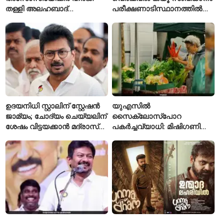
തള്ളി അലഹബാദ്
പരീക്ഷണാടിസ്ഥാനത്തിൽ
ഹൈക്കോടതി
ആരംഭിച്ചു
ഉദയനിധി സ്റ്റാലിന് സ്റ്റേഷൻ
യുഎസിൽ
ജാമ്യം; ചോദ്യം ചെയ്യലിന്
സൈക്ലോസ്പോറ
ശേഷം വിട്ടയക്കാൻ മദ്രാസ്
പകർച്ചവ്യാധി: മിഷിഗണിൽ
ഹൈക്കോടതി ഉത്തരവ്
ആദ്യമായി രണ്ട് മരണം
സ്ഥിരീകരിച്ചു