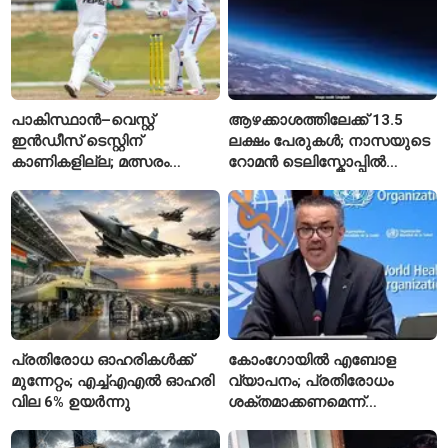
പാകിസ്ഥാൻ–വെസ്റ്റ്
ആഴക്കാശത്തിലേക്ക് 13.5
ഇൻഡീസ് ടെസ്റ്റിന്
ലക്ഷം പേരുകൾ; നാസയുടെ
കാണികളില്ല; മത്സരം
റോമൻ ടെലിസ്കോപ്പിൽ
സോഷ്യൽ മീഡിയയിൽ
പേരുകൾ അയയ്ക്കാം
പരിഹാസവിഷയം
പ്രതിരോധ ഓഹരികൾക്ക്
കോംഗോയിൽ എബോള
മുന്നേറ്റം; എച്ച്എഎൽ ഓഹരി
വ്യാപനം; പ്രതിരോധം
വില 6% ഉയർന്നു
ശക്തമാക്കണമെന്ന്
ലോകാരോഗ്യ സംഘടന