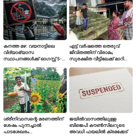
കനത്ത മഴ: വയനാട്ടിലെ
എട്ട് വർഷത്തെ തെരുവ്
വിദ്യാഭ്യാസ
ജീവിതത്തിന് വിരാമം;
സ്ഥാപനങ്ങൾക്ക് ഓഗസ്റ്റ് 5-ന്
സുരക്ഷിത വീട്ടിലേക്ക് മാറി
അവധി
പയ്യന്നൂരിലെ കുടുംബം
ശ്രീനിവാസന്റെ മരണത്തിന്
ജയിൽവാസത്തിലുള്ള
ശേഷം പുന്നച്ചാൽ
ബിജെപി കൗൺസിലറുടെ
പാടശേഖരം
അവധി ഫയലിൽ ക്രമക്കേട്