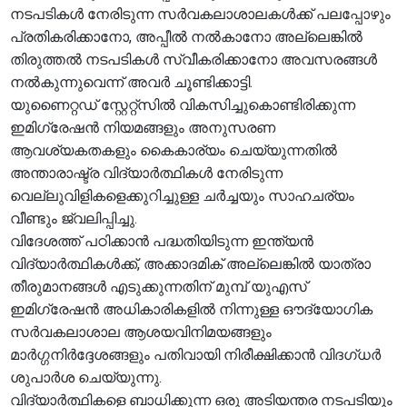
നടപടികൾ നേരിടുന്ന സർവകലാശാലകൾക്ക് പലപ്പോഴും
പ്രതികരിക്കാനോ, അപ്പീൽ നൽകാനോ അല്ലെങ്കിൽ
തിരുത്തൽ നടപടികൾ സ്വീകരിക്കാനോ അവസരങ്ങൾ
നൽകുന്നുവെന്ന് അവർ ചൂണ്ടിക്കാട്ടി.
യുണൈറ്റഡ് സ്റ്റേറ്റ്സിൽ വികസിച്ചുകൊണ്ടിരിക്കുന്ന
ഇമിഗ്രേഷൻ നിയമങ്ങളും അനുസരണ
ആവശ്യകതകളും കൈകാര്യം ചെയ്യുന്നതിൽ
അന്താരാഷ്ട്ര വിദ്യാർത്ഥികൾ നേരിടുന്ന
വെല്ലുവിളികളെക്കുറിച്ചുള്ള ചർച്ചയും സാഹചര്യം
വീണ്ടും ജ്വലിപ്പിച്ചു.
വിദേശത്ത് പഠിക്കാൻ പദ്ധതിയിടുന്ന ഇന്ത്യൻ
വിദ്യാർത്ഥികൾക്ക്, അക്കാദമിക് അല്ലെങ്കിൽ യാത്രാ
തീരുമാനങ്ങൾ എടുക്കുന്നതിന് മുമ്പ് യുഎസ്
ഇമിഗ്രേഷൻ അധികാരികളിൽ നിന്നുള്ള ഔദ്യോഗിക
സർവകലാശാല ആശയവിനിമയങ്ങളും
മാർഗ്ഗനിർദ്ദേശങ്ങളും പതിവായി നിരീക്ഷിക്കാൻ വിദഗ്ധർ
ശുപാർശ ചെയ്യുന്നു.
വിദ്യാർത്ഥികളെ ബാധിക്കുന്ന ഒരു അടിയന്തര നടപടിയും