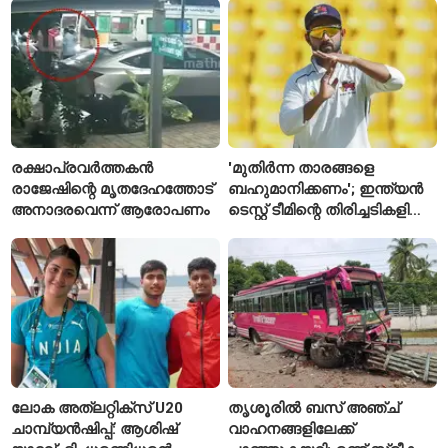
എസ്‌ഐമാർക്ക്
രക്ഷാപ്രവർത്തകൻ
'മുതിർന്ന താരങ്ങളെ
രാജേഷിന്റെ മൃതദേഹത്തോട്
ബഹുമാനിക്കണം'; ഇന്ത്യൻ
അനാദരവെന്ന് ആരോപണം
ടെസ്റ്റ് ടീമിന്റെ തിരിച്ചടികളിൽ
പ്രതികരിച്ച് അജിങ്ക്യ
രഹാനെ
ലോക അത്‌ലറ്റിക്സ് U20
തൃശൂരിൽ ബസ് അഞ്ച്
ചാമ്പ്യൻഷിപ്പ്: ആശിഷ്
വാഹനങ്ങളിലേക്ക്