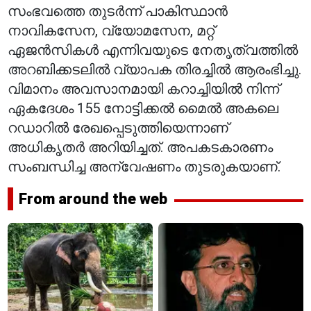
സംഭവത്തെ തുടർന്ന് പാകിസ്ഥാൻ
നാവികസേന, വ്യോമസേന, മറ്റ്
ഏജൻസികൾ എന്നിവയുടെ നേതൃത്വത്തിൽ
അറബിക്കടലിൽ വ്യാപക തിരച്ചിൽ ആരംഭിച്ചു.
വിമാനം അവസാനമായി കറാച്ചിയിൽ നിന്ന്
ഏകദേശം 155 നോട്ടിക്കൽ മൈൽ അകലെ
റഡാറിൽ രേഖപ്പെടുത്തിയെന്നാണ്
അധികൃതർ അറിയിച്ചത്. അപകടകാരണം
സംബന്ധിച്ച അന്വേഷണം തുടരുകയാണ്.
From around the web