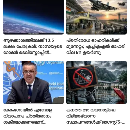
ആഴക്കാശത്തിലേക്ക് 13.5
പ്രതിരോധ ഓഹരികൾക്ക്
ലക്ഷം പേരുകൾ; നാസയുടെ
മുന്നേറ്റം; എച്ച്എഎൽ ഓഹരി
റോമൻ ടെലിസ്കോപ്പിൽ
വില 6% ഉയർന്നു
പേരുകൾ അയയ്ക്കാം
കോംഗോയിൽ എബോള
കനത്ത മഴ: വയനാട്ടിലെ
വ്യാപനം; പ്രതിരോധം
വിദ്യാഭ്യാസ
ശക്തമാക്കണമെന്ന്
സ്ഥാപനങ്ങൾക്ക് ഓഗസ്റ്റ് 5-ന്
ലോകാരോഗ്യ സംഘടന
അവധി