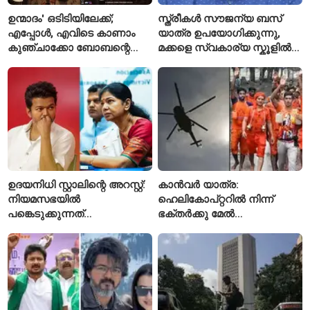
ഉന്മാദം' ഒടിടിയിലേക്ക്;
സ്ത്രീകൾ സൗജന്യ ബസ്
എപ്പോൾ, എവിടെ കാണാം
യാത്ര ഉപയോഗിക്കുന്നു,
കുഞ്ചാക്കോ ബോബന്റെ
മക്കളെ സ്വകാര്യ സ്കൂളിൽ
ത്രില്ലർ?
പഠിപ്പിക്കുന്നു
ഉദയനിധി സ്റ്റാലിന്റെ അറസ്റ്റ്:
കാൻവർ യാത്ര:
നിയമസഭയിൽ
ഹെലികോപ്റ്ററിൽ നിന്ന്
പങ്കെടുക്കുന്നത്
ഭക്തർക്കു മേൽ
തടയാനാണെന്ന് ആരോപിച്ച്
പുഷ്പവർഷം നടത്താൻ
കനിമൊഴി
ഉത്തർപ്രദേശ് സർക്കാർ