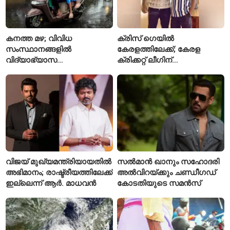
കനത്ത മഴ; വിവിധ
ക്രിസ് ഗെയിൽ
സംസ്ഥാനങ്ങളിൽ
കേരളത്തിലേക്ക്; കേരള
വിദ്യാഭ്യാസ
ക്രിക്കറ്റ് ലീഗിന്
സ്ഥാപനങ്ങൾക്ക് അവധി
മുന്നോടിയായി യുവ
പ്രഖ്യാപിച്ചു
താരങ്ങൾക്ക് പരിശീലനം
നൽകും
വിജയ് മുഖ്യമന്ത്രിയായതിൽ
സൽമാൻ ഖാനും സഹോദരി
അഭിമാനം; രാഷ്ട്രീയത്തിലേക്ക്
അൽവിറയ്ക്കും ചണ്ഡീഗഡ്
ഇല്ലെന്ന് ആർ. മാധവൻ
കോടതിയുടെ സമൻസ്