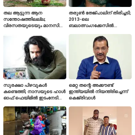
തല ആട്ടുന്ന ആന
തരുൺ തേജ്പാലിന് തിരിച്ചടി;
സന്തോഷത്തിലല്ല;
2013-ലെ
വിരസതയുടെയും മാനസിക
ബലാത്സംഗക്കേസിൽ
സമ്മർദ്ദത്തിന്റെയും
കുറ്റക്കാരനെന്ന് ബോംബെ
ലക്ഷണമെന്ന് വിദഗ്ധർ
ഹൈക്കോടതി
സുരക്ഷാ പിഴവുകൾ
മെറ്റ തന്റെ അക്കൗണ്ട്
കണ്ടെത്തി; നാസയുടെ ഹാൾ
ഇന്ത്യയിൽ നിയന്ത്രിച്ചെന്ന്
ഓഫ് ഫെയിമിൽ ഇടംനേടി
കെജ്‌രിവാൾ
മലയാളി എതിക്കൽ ഹാക്കർ