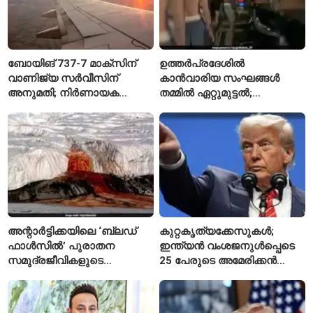
ബോയിങ് 737-7 മാക്‌സിന്
ഉത്തർപ്രദേശിൽ
വാണിജ്യ സർവീസിന്
കാൻവാരിയ സംഘങ്ങൾ
അനുമതി; നിർണായക
തമ്മിൽ ഏറ്റുമുട്ടൽ;
അംഗീകാരം നൽകി യു.എസ്.
പൊലീസുകാരന് പരിക്ക്
എഫ്എഎ
അന്റാർട്ടിക്കയിലെ ‘ബ്ലഡ്
കുറ്റകൃത്യക്കേസുകൾ;
ഫാൾസിൽ’ പുരാതന
ഇന്ത്യൻ വംശജനുൾപ്പെടെ
സമുദ്രജീവികളുടെ
25 പേരുടെ അമേരിക്കൻ
തെളിവുകൾ
പൗരത്വം റദ്ദാക്കാൻ നടപടി