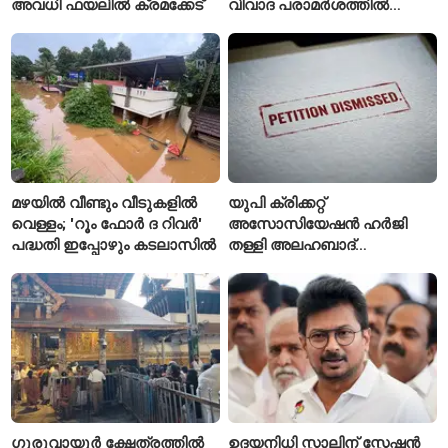
അവധി ഫയലിൽ ക്രമക്കേട്
വിവാദ പരാമർശത്തിൽ
വിശദീകരണവുമായി മന്ത്രി
സി.പി. ജോൺ
മഴയിൽ വീണ്ടും വീടുകളിൽ
യുപി ക്രിക്കറ്റ്
വെള്ളം; 'റൂം ഫോർ ദ റിവർ'
അസോസിയേഷൻ ഹർജി
പദ്ധതി ഇപ്പോഴും കടലാസിൽ
തള്ളി അലഹബാദ്
ഹൈക്കോടതി
ഗുരുവായൂർ ക്ഷേത്രത്തിൽ
ഉദയനിധി സ്റ്റാലിന് സ്റ്റേഷൻ