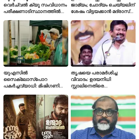
വെർച്വൽ ക്യൂ സംവിധാനം
ജാമ്യം; ചോദ്യം ചെയ്യലിന്
പരീക്ഷണാടിസ്ഥാനത്തിൽ
ശേഷം വിട്ടയക്കാൻ മദ്രാസ്
ആരംഭിച്ചു
ഹൈക്കോടതി ഉത്തരവ്
യുഎസിൽ
തൃഷയെ പരാമർശിച്ച
സൈക്ലോസ്പോറ
വിവാദം: ഉദയനിധി
പകർച്ചവ്യാധി: മിഷിഗണിൽ
സ്റ്റാലിനെതിരെ
ആദ്യമായി രണ്ട് മരണം
ചുമത്തിയിരിക്കുന്നത്
സ്ഥിരീകരിച്ചു
എന്തെല്ലാം കുറ്റങ്ങൾ?