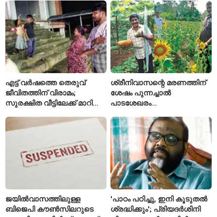
എട്ട് വർഷത്തെ തെരുവ്
ശ്രീനിവാസന്റെ മരണത്തിന്
ജീവിതത്തിന് വിരാമം;
ശേഷം പുന്നച്ചാൽ
സുരക്ഷിത വീട്ടിലേക്ക് മാറി
പാടശേഖരം
പയ്യന്നൂരിലെ കുടുംബം
അവഗണിക്കപ്പെട്ടെന്ന്
കർഷകർ
ജയിൽവാസത്തിലുള്ള
'പാഠം പഠിച്ചു, ഇനി കൂടുതൽ
ബിജെപി കൗൺസിലറുടെ
ശ്രദ്ധിക്കും'; പ്രിയദർശിനി