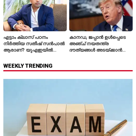
എട്ടാം ക്ലാസ് പഠനം
കാനഡ, ജപ്പാൻ ഉൾപ്പെടെ
നിർത്തിയ സതീഷ് സൻപാൽ
അഞ്ച് നയതന്ത്ര
ആരാണ്? യുഎഇയിൽ
ദൗത്യങ്ങൾ അടയ്ക്കാൻ
സ്വത്തുക്കൾ മരവിപ്പിച്ചതിന്
അമേരിക്ക; കാരണം എന്ത്?
പിന്നാലെ ശ്രദ്ധയിൽ
WEEKLY TRENDING