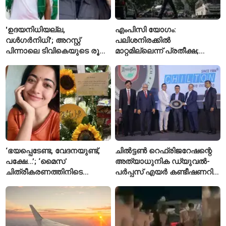
'ഉദയനിധിയല്ല,
എംപിസി യോഗം:
വൾഗർനിധി'; അറസ്റ്റ്
പലിശനിരക്കിൽ
പിന്നാലെ ടിവികെയുടെ രൂക്ഷ
മാറ്റമില്ലെന്ന് പ്രതീക്ഷ;
വിമർശനം
പണപ്പെരുപ്പ ആശങ്കയിൽ
ജാഗ്രതയോടെ ആർബിഐ
‘ഭയപ്പെടേണ്ട, വേദനയുണ്ട്,
ചിൽട്ടൺ റെഫ്രിജറേഷന്റെ
പക്ഷേ…’; ‘മൈസ’
അത്യാധുനിക ഡ്യുവൽ-
ചിത്രീകരണത്തിനിടെ
പർപ്പസ് എയർ കണ്ടീഷണറിന്
പരിക്കേറ്റതിനെക്കുറിച്ച്
സി.ഐ.ഐ ഗ്രീൻപ്രോ
ആദ്യമായി പ്രതികരിച്ച്
പുരസ്‌കാരം
രശ്മിക മന്ദാന