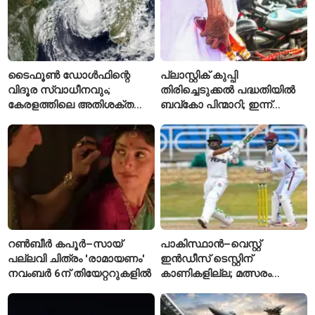
ടൈഫൂൺ ഡോൾഫിന്റെ
പ്ലാസ്റ്റിക് കുപ്പി
വിദൂര സ്വാധീനവും;
തിരിച്ചെടുക്കൽ പദ്ധതിയിൽ
കേരളത്തിലെ അതിശക്ത
ബവ്കോ പിന്മാറി; ഇന്ന്
മഴയ്ക്ക്
മുതൽ ഒഴിഞ്ഞ കുപ്പികൾ
കാരണമായേക്കുമെന്ന്
സ്വീകരിക്കില്ല
റിപ്പോർട്ട്
റൺബീർ കപൂർ–സായ്
പാകിസ്ഥാൻ–വെസ്റ്റ്
പല്ലവി ചിത്രം 'രാമായണം'
ഇൻഡീസ് ടെസ്റ്റിന്
നവംബർ 6ന് തിയേറ്ററുകളിൽ
കാണികളില്ല; മത്സരം
സോഷ്യൽ മീഡിയയിൽ
പരിഹാസവിഷയം