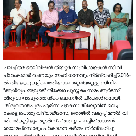
ചലച്ചിത്ര ടെലിവിഷൻ തിയറ്റർ സംവിധായകൻ സി വി
പ്രേംകുമാർ രചനയും സംവിധാനവും നിർവ്വഹിച്ച് 2016-
ൽ തീയേറ്ററുകളിലെത്തിയ കലാമൂല്യമുള്ള സിനിമ
"ആൾരൂപങ്ങളുടെ" തിരക്കഥ പുസ്തകം സമം ആർട്സ്
തിരുവനന്തപുരത്തിൻ്റെ ബാനറിൽ പ്രകാശിതമായി.
തിരുവനന്തപുരം ഏരീസ് പ്ളക്സ് തീയേറ്ററിൽ വെച്ച്
കേരള പൊതു വിദ്യാഭ്യാസ, തൊഴിൽ വകുപ്പ് മന്ത്രി വി
ശിവൻകുട്ടിയും തുടർന്ന് പ്രശസ്ത ചലച്ചിത്രകാരൻ
ശ്യാമപ്രസാദും പ്രകാശന കർമ്മം നിർവ്വഹിച്ചു.
രണ്ടുപേരിൽ നിന്നും പുസ്തകത്തിൻ്റെ ആദ്യപ്രതി