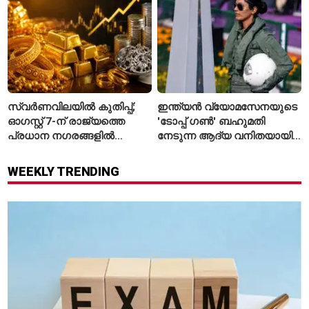
നിരീക്ഷണത്തിൽ
സ്വർണവിലയിൽ കുതിപ്പ്;
ഇന്ത്യൻ വ്യോമസേനയുടെ
ഓഗസ്റ്റ് 7-ന് രാജ്യത്തെ
'ടോപ്പ് ഗൺ' ബഹുമതി
പ്രധാന നഗരങ്ങളിൽ
നേടുന്ന ആദ്യ വനിതയായി
നിരക്കുകൾ ഉയർന്നു
ഭാവന കാന്ത്
WEEKLY TRENDING