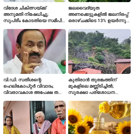
വിദേശ ചികിത്സയ്ക്ക്
ജലവൈദ്യുത
അനുമതി നിഷേധിച്ചു;
അണക്കെട്ടുകളിൽ ജലനിരപ്പ്
സുപ്രീം കോടതിയെ സമീപിച്ച്
ഒരാഴ്ചക്കിടെ 13% ഉയർന്നു;
അഭിഷേക് ബാനർജി
കഴിഞ്ഞ വർഷത്തേക്കാൾ
ഇപ്പോഴും കുറവ്
വി.ഡി. സതീശന്റെ
കുതിരാൻ തുരങ്കത്തിന്
ഹെലികോപ്റ്റർ വിവാദം;
മുകളിലെ മണ്ണിടിച്ചിൽ;
വിവരാവകാശ അപേക്ഷ തള്ളി
സുരക്ഷാ പരിശോധന
കേരള സർക്കാർ
ആരംഭിച്ച് എൻഎച്ച്എഐ