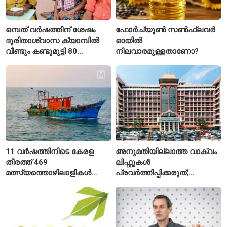
ഒമ്പത് വർഷത്തിന് ശേഷം
ഫോർച്യൂൺ സൺഫ്ലവർ
ദുരിതാശ്വാസ ക്യാമ്പിൽ
ഓയിൽ
വീണ്ടും കണ്ടുമുട്ടി 80
നിലവാരമുള്ളതാണോ?
വയസ്സുകാരായ ദമ്പതികൾ
11 വർഷത്തിനിടെ കേരള
അനുമതിയില്ലാത്ത വാക്വം
തീരത്ത് 469
ലിഫ്റ്റുകൾ
മത്സ്യത്തൊഴിലാളികൾ
പ്രവർത്തിപ്പിക്കരുത്;
മരിച്ചു; 160 പേരെ
സുരക്ഷാ
കാണാതായി, 47,773 പേരെ
അനുമതിയില്ലാത്ത
രക്ഷപ്പെടുത്തി
ലിഫ്റ്റുകൾക്ക്
ഹൈക്കോടതിയുടെ വിലക്ക്