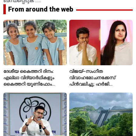
ബന്ധപ്പെടുക .......
From around the web
ദേശീയ കൈത്തറി ദിനം:
വിജയ്–സംഗീത
എല്ലാ വിദ്യാർഥികളും
വിവാഹമോചനക്കേസ്
കൈത്തറി യൂണിഫോം
പിൻവലിച്ചു; ഹർജി
ധരിക്കുന്ന കേരളത്തിലെ ഈ
പിൻവലിച്ചതോടെ കേസ്
സ്കൂൾ വേറിട്ട മാതൃക
അവസാനിപ്പിച്ച് കോടതി