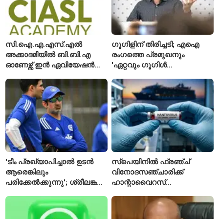
സി.ഐ.എ.എസ്.എൽ
ഗൂഗിളിന് തിരിച്ചടി; എഐ
അക്കാദമിയിൽ ബി.ബി.എ
രംഗത്തെ പ്രമുഖനും
ഓണേഴ്സ് ഇൻ ഏവിയേഷൻ
'ഏറ്റവും ഗൂഗിൾ
മാനേജ്മെന്റ്: പ്രവേശനം
വ്യക്തി'യെന്നും
ഈമാസം 12 വരെ
വിശേഷിപ്പിക്കപ്പെട്ട
ഗവേഷകൻ രാജിവെച്ചു
'ടീം പ്രഖ്യാപിച്ചാൽ ഉടൻ
സ്പെയിനിൽ ഫ്രഞ്ച്
ആരെങ്കിലും
വിനോദസഞ്ചാരിക്ക്
പരിക്കേൽക്കുന്നു'; ശ്രീലങ്കൻ
ഹാന്റാവൈറസ്
ടെസ്റ്റിന് മുൻപ് ഇന്ത്യൻ
സ്ഥിരീകരിച്ചു; രോഗിയെ
ടീമിനെ കുറിച്ച് മുൻതാരം
ഐസൊലേഷനിൽ
പ്രവേശിപ്പിച്ചു