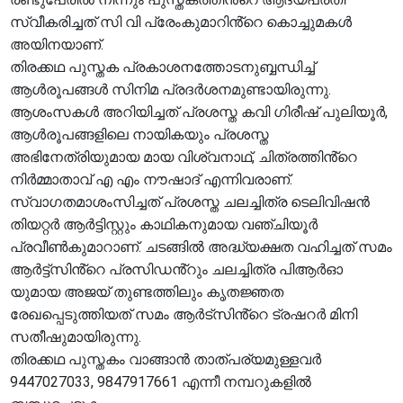
സ്വീകരിച്ചത് സി വി പ്രേംകുമാറിൻ്റെ കൊച്ചുമകൾ
അയിനയാണ്.
തിരക്കഥ പുസ്തക പ്രകാശനത്തോടനുബ്ബന്ധിച്ച്
ആൾരൂപങ്ങൾ സിനിമ പ്രദർശനമുണ്ടായിരുന്നു.
ആശംസകൾ അറിയിച്ചത് പ്രശസ്ത കവി ഗിരീഷ് പുലിയൂർ,
ആൾരൂപങ്ങളിലെ നായികയും പ്രശസ്ത
അഭിനേത്രിയുമായ മായ വിശ്വനാഥ്, ചിത്രത്തിൻ്റെ
നിർമ്മാതാവ് എ എം നൗഷാദ് എന്നിവരാണ്.
സ്വാഗതമാശംസിച്ചത് പ്രശസ്ത ചലച്ചിത്ര ടെലിവിഷൻ
തിയറ്റർ ആർട്ടിസ്റ്റും കാഥികനുമായ വഞ്ചിയൂർ
പ്രവീൺകുമാറാണ്. ചടങ്ങിൽ അദ്ധ്യക്ഷത വഹിച്ചത് സമം
ആർട്ട്സിൻ്റെ പ്രസിഡൻ്റും ചലച്ചിത്ര പിആർഓ
യുമായ അജയ് തുണ്ടത്തിലും കൃതജ്ഞത
രേഖപ്പെടുത്തിയത് സമം ആർട്സിൻ്റെ ട്രഷറർ മിനി
സതീഷുമായിരുന്നു.
തിരക്കഥ പുസ്തകം വാങ്ങാൻ താത്പര്യമുള്ളവർ
9447027033, 9847917661 എന്നീ നമ്പറുകളിൽ