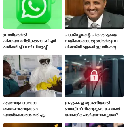
ഇന്ത്യയിൽ
പാകിസ്താന്റെ പിഐഎയെ
പ്രായസ്ഥിരീകരണ ഫീച്ചർ
നയിക്കാനൊരുങ്ങിയിരുന്ന
പരീക്ഷിച്ച് വാട്‌സ്ആപ്പ്
വ്യക്തി എയർ ഇന്ത്യയുടെ
പുതിയ സിഇഒ
എബോള സമാന
ഇഎംഐ മുടങ്ങിയാൽ
ലക്ഷണങ്ങളോടെ
ബാങ്കിന് നിങ്ങളുടെ ഫോൺ
യാത്രക്കാരൻ മരിച്ചു;
ലോക്ക് ചെയ്യാനാകുമോ?
കോംഗോയിൽ 200-ഓളം
ആർബിഐയുടെ പുതിയ
യാത്രക്കാരെ
ചട്ടങ്ങൾ ഇങ്ങനെ