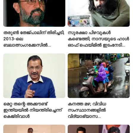
തരുൺ തേജ്പാലിന് തിരിച്ചടി;
സുരക്ഷാ പിഴവുകൾ
2013-ലെ
കണ്ടെത്തി; നാസയുടെ ഹാൾ
ബലാത്സംഗക്കേസിൽ
ഓഫ് ഫെയിമിൽ ഇടംനേടി
കുറ്റക്കാരനെന്ന് ബോംബെ
മലയാളി എതിക്കൽ ഹാക്കർ
ഹൈക്കോടതി
മെറ്റ തന്റെ അക്കൗണ്ട്
കനത്ത മഴ; വിവിധ
ഇന്ത്യയിൽ നിയന്ത്രിച്ചെന്ന്
സംസ്ഥാനങ്ങളിൽ
കെജ്‌രിവാൾ
വിദ്യാഭ്യാസ
സ്ഥാപനങ്ങൾക്ക് അവധി
പ്രഖ്യാപിച്ചു