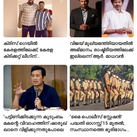
ക്രിസ് ഗെയിൽ
വിജയ് മുഖ്യമന്ത്രിയായതിൽ
കേരളത്തിലേക്ക്; കേരള
അഭിമാനം; രാഷ്ട്രീയത്തിലേക്ക്
ക്രിക്കറ്റ് ലീഗിന്
ഇല്ലെന്ന് ആർ. മാധവൻ
മുന്നോടിയായി യുവ
താരങ്ങൾക്ക് പരിശീലനം
നൽകും
'പട്ടിണിക്കിടക്കുന്ന കുടുംബം
'മൈ പൊലീസ് സ്റ്റേഷൻ'
മകന്റെ വിവാഹത്തിന് ഷാരൂഖ്
പദ്ധതി ഓഗസ്റ്റ് 15 മുതൽ;
ഖാനെ വിളിക്കുന്നതുപോലെ
സംസ്ഥാനത്തെ ഭൂരിഭാഗം
സ്റ്റേഷനുകളുടെയും ചുമതല