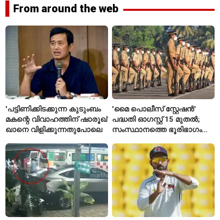
From around the web
'പട്ടിണിക്കിടക്കുന്ന കുടുംബം
'മൈ പൊലീസ് സ്റ്റേഷൻ'
മകന്റെ വിവാഹത്തിന് ഷാരൂഖ്
പദ്ധതി ഓഗസ്റ്റ് 15 മുതൽ;
ഖാനെ വിളിക്കുന്നതുപോലെ
സംസ്ഥാനത്തെ ഭൂരിഭാഗം
സ്റ്റേഷനുകളുടെയും ചുമതല
എസ്‌ഐമാർക്ക്