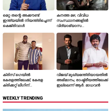
മെറ്റ തന്റെ അക്കൗണ്ട്
കനത്ത മഴ; വിവിധ
ഇന്ത്യയിൽ നിയന്ത്രിച്ചെന്ന്
സംസ്ഥാനങ്ങളിൽ
കെജ്‌രിവാൾ
വിദ്യാഭ്യാസ
സ്ഥാപനങ്ങൾക്ക് അവധി
പ്രഖ്യാപിച്ചു
ക്രിസ് ഗെയിൽ
വിജയ് മുഖ്യമന്ത്രിയായതിൽ
കേരളത്തിലേക്ക്; കേരള
അഭിമാനം; രാഷ്ട്രീയത്തിലേക്ക്
ക്രിക്കറ്റ് ലീഗിന്
ഇല്ലെന്ന് ആർ. മാധവൻ
മുന്നോടിയായി യുവ
താരങ്ങൾക്ക് പരിശീലനം
WEEKLY TRENDING
നൽകും