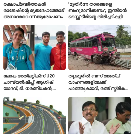
രക്ഷാപ്രവർത്തകൻ
'മുതിർന്ന താരങ്ങളെ
രാജേഷിന്റെ മൃതദേഹത്തോട്
ബഹുമാനിക്കണം'; ഇന്ത്യൻ
അനാദരവെന്ന് ആരോപണം
ടെസ്റ്റ് ടീമിന്റെ തിരിച്ചടികളിൽ
പ്രതികരിച്ച് അജിങ്ക്യ
രഹാനെ
ലോക അത്‌ലറ്റിക്സ് U20
തൃശൂരിൽ ബസ് അഞ്ച്
ചാമ്പ്യൻഷിപ്പ്: ആശിഷ്
വാഹനങ്ങളിലേക്ക്
യാദവ്, ടി. ധരണിധരൻ,
പാഞ്ഞുകയറി; രണ്ട് സ്ത്രീകൾ
അമനത് കംബോജ്
മരിച്ചു, 24 പേർക്ക് പരിക്ക്
ഫൈനലിൽ