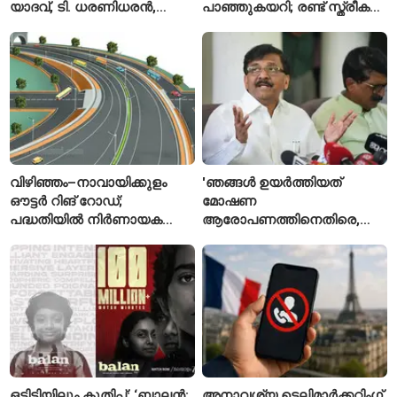
യാദവ്, ടി. ധരണിധരൻ,
പാഞ്ഞുകയറി; രണ്ട് സ്ത്രീകൾ
അമനത് കംബോജ്
മരിച്ചു, 24 പേർക്ക് പരിക്ക്
ഫൈനലിൽ
വിഴിഞ്ഞം–നാവായിക്കുളം
'ഞങ്ങൾ ഉയർത്തിയത്
ഔട്ടർ റിങ് റോഡ്;
മോഷണ
പദ്ധതിയിൽ നിർണായക
ആരോപണത്തിനെതിരെ,
മാറ്റങ്ങൾ, കേന്ദ്രം
ശ്രീരാമനെതിരെ അല്ല';
വിശദീകരണം
റിജിജുവിന് മറുപടിയുമായി
സഞ്ജയ് റാവത്ത്
ഒടിടിയിലും കുതിപ്പ്; ‘ബാലൻ:
അനാവശ്യ ടെലിമാർക്കറ്റിംഗ്