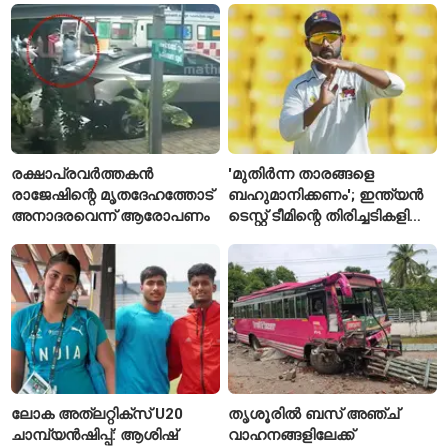
എസ്‌ഐമാർക്ക്
രക്ഷാപ്രവർത്തകൻ
'മുതിർന്ന താരങ്ങളെ
രാജേഷിന്റെ മൃതദേഹത്തോട്
ബഹുമാനിക്കണം'; ഇന്ത്യൻ
അനാദരവെന്ന് ആരോപണം
ടെസ്റ്റ് ടീമിന്റെ തിരിച്ചടികളിൽ
പ്രതികരിച്ച് അജിങ്ക്യ
രഹാനെ
ലോക അത്‌ലറ്റിക്സ് U20
തൃശൂരിൽ ബസ് അഞ്ച്
ചാമ്പ്യൻഷിപ്പ്: ആശിഷ്
വാഹനങ്ങളിലേക്ക്