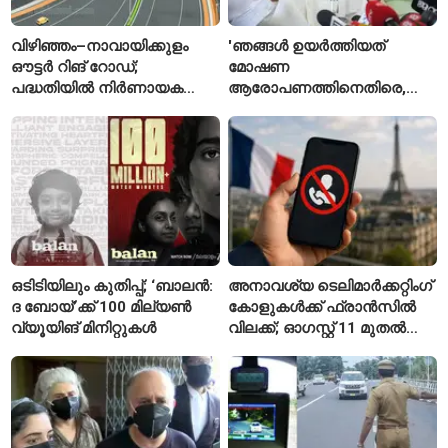
വിഴിഞ്ഞം–നാവായിക്കുളം
'ഞങ്ങൾ ഉയർത്തിയത്
ഔട്ടർ റിങ് റോഡ്;
മോഷണ
പദ്ധതിയിൽ നിർണായക
ആരോപണത്തിനെതിരെ,
മാറ്റങ്ങൾ, കേന്ദ്രം
ശ്രീരാമനെതിരെ അല്ല';
വിശദീകരണം
റിജിജുവിന് മറുപടിയുമായി
സഞ്ജയ് റാവത്ത്
ഒടിടിയിലും കുതിപ്പ്; ‘ബാലൻ:
അനാവശ്യ ടെലിമാർക്കറ്റിംഗ്
ദ ബോയ്’ക്ക് 100 മില്യൺ
കോളുകൾക്ക് ഫ്രാൻസിൽ
വ്യൂയിങ് മിനിറ്റുകൾ
വിലക്ക്; ഓഗസ്റ്റ് 11 മുതൽ
പുതിയ നിയമം