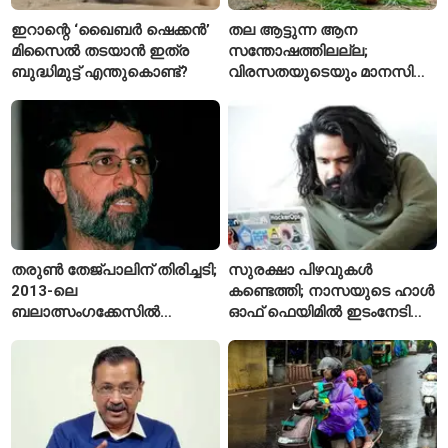
ഇറാന്റെ ‘ഖൈബർ ഷെക്കൻ’
തല ആട്ടുന്ന ആന
മിസൈൽ തടയാൻ ഇത്ര
സന്തോഷത്തിലല്ല;
ബുദ്ധിമുട്ട് എന്തുകൊണ്ട്?
വിരസതയുടെയും മാനസിക
സമ്മർദ്ദത്തിന്റെയും
ലക്ഷണമെന്ന് വിദഗ്ധർ
തരുൺ തേജ്പാലിന് തിരിച്ചടി;
സുരക്ഷാ പിഴവുകൾ
2013-ലെ
കണ്ടെത്തി; നാസയുടെ ഹാൾ
ബലാത്സംഗക്കേസിൽ
ഓഫ് ഫെയിമിൽ ഇടംനേടി
കുറ്റക്കാരനെന്ന് ബോംബെ
മലയാളി എതിക്കൽ ഹാക്കർ
ഹൈക്കോടതി