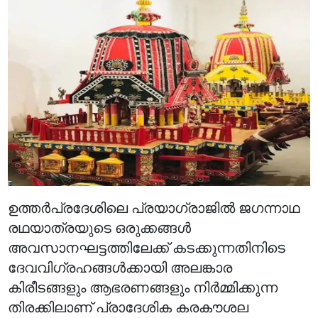
ഉത്തർപ്രദേശിലെ പ്രയാഗ്‌രാജിൽ ജഗന്നാഥ
രഥയാത്രയുടെ ഒരുക്കങ്ങൾ
അവസാനഘട്ടത്തിലേക്ക് കടക്കുന്നതിനിടെ
ദേവവിഗ്രഹങ്ങൾക്കായി അലങ്കാര
കിരീടങ്ങളും ആഭരണങ്ങളും നിർമ്മിക്കുന്ന
തിരക്കിലാണ് പ്രാദേശിക കരകൗശല