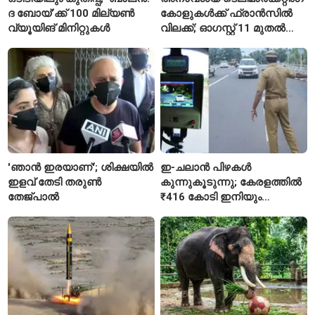
ദ ബോയ്’ക്ക് 100 മില്യൺ
കോളുകൾക്ക് ഫ്രാൻസിൽ
വ്യൂയിങ് മിനിറ്റുകൾ
വിലക്ക്; ഓഗസ്റ്റ് 11 മുതൽ
പുതിയ നിയമം
'ഞാൻ ഇരയാണ്'; ശിക്ഷയിൽ
ഇ-ചലാൻ പിഴകൾ
ഇളവ് തേടി തരുണ്‍
കുന്നുകൂടുന്നു; കേരളത്തിൽ
തേജ്പാൽ
₹416 കോടി ഇനിയും
അടയ്ക്കാനുണ്ട്