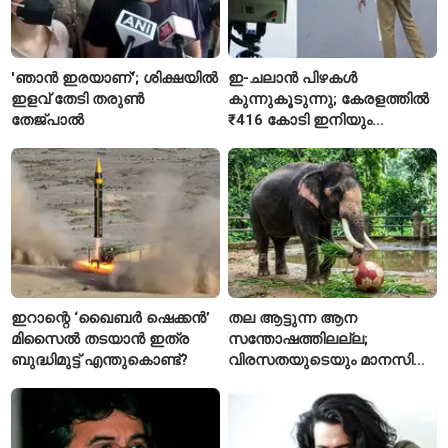
'ഞാൻ ഇരയാണ്'; ശിക്ഷയിൽ
ഇ-ചലാൻ പിഴകൾ
ഇളവ് തേടി തരുണ്‍
കുന്നുകൂടുന്നു; കേരളത്തിൽ
തേജ്പാൽ
₹416 കോടി ഇനിയും
അടയ്ക്കാനുണ്ട്
ഇറാന്റെ ‘ഖൈബർ ഷെക്കൻ’
തല ആട്ടുന്ന ആന
മിസൈൽ തടയാൻ ഇത്ര
സന്തോഷത്തിലല്ല;
ബുദ്ധിമുട്ട് എന്തുകൊണ്ട്?
വിരസതയുടെയും മാനസിക
സമ്മർദ്ദത്തിന്റെയും
ലക്ഷണമെന്ന് വിദഗ്ധർ