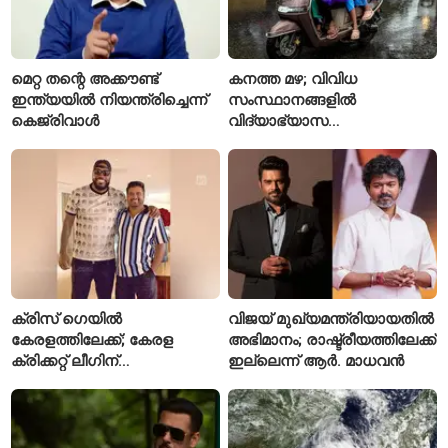
മെറ്റ തന്റെ അക്കൗണ്ട്
കനത്ത മഴ; വിവിധ
ഇന്ത്യയിൽ നിയന്ത്രിച്ചെന്ന്
സംസ്ഥാനങ്ങളിൽ
കെജ്‌രിവാൾ
വിദ്യാഭ്യാസ
സ്ഥാപനങ്ങൾക്ക് അവധി
പ്രഖ്യാപിച്ചു
ക്രിസ് ഗെയിൽ
വിജയ് മുഖ്യമന്ത്രിയായതിൽ
കേരളത്തിലേക്ക്; കേരള
അഭിമാനം; രാഷ്ട്രീയത്തിലേക്ക്
ക്രിക്കറ്റ് ലീഗിന്
ഇല്ലെന്ന് ആർ. മാധവൻ
മുന്നോടിയായി യുവ
താരങ്ങൾക്ക് പരിശീലനം
നൽകും