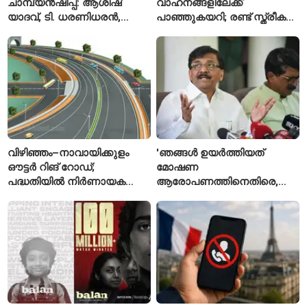
ചാമ്പ്യൻഷിപ്പ്: ആശിഷ്
വാഹനങ്ങളിലേക്ക്
യാദവ്, ടി. ധരണിധരൻ,
പാഞ്ഞുകയറി; രണ്ട് സ്ത്രീകൾ
അമനത് കംബോജ്
മരിച്ചു, 24 പേർക്ക് പരിക്ക്
ഫൈനലിൽ
വിഴിഞ്ഞം–നാവായിക്കുളം
'ഞങ്ങൾ ഉയർത്തിയത്
ഔട്ടർ റിങ് റോഡ്;
മോഷണ
പദ്ധതിയിൽ നിർണായക
ആരോപണത്തിനെതിരെ,
മാറ്റങ്ങൾ, കേന്ദ്രം
ശ്രീരാമനെതിരെ അല്ല';
വിശദീകരണം
റിജിജുവിന് മറുപടിയുമായി
സഞ്ജയ് റാവത്ത്