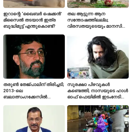
ഇറാന്റെ ‘ഖൈബർ ഷെക്കൻ’
തല ആട്ടുന്ന ആന
മിസൈൽ തടയാൻ ഇത്ര
സന്തോഷത്തിലല്ല;
ബുദ്ധിമുട്ട് എന്തുകൊണ്ട്?
വിരസതയുടെയും മാനസിക
സമ്മർദ്ദത്തിന്റെയും
ലക്ഷണമെന്ന് വിദഗ്ധർ
തരുൺ തേജ്പാലിന് തിരിച്ചടി;
സുരക്ഷാ പിഴവുകൾ
2013-ലെ
കണ്ടെത്തി; നാസയുടെ ഹാൾ
ബലാത്സംഗക്കേസിൽ
ഓഫ് ഫെയിമിൽ ഇടംനേടി
കുറ്റക്കാരനെന്ന് ബോംബെ
മലയാളി എതിക്കൽ ഹാക്കർ
ഹൈക്കോടതി