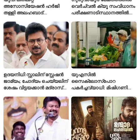
അസോസിയേഷൻ ഹർജി
വെർച്വൽ ക്യൂ സംവിധാനം
തള്ളി അലഹബാദ്
പരീക്ഷണാടിസ്ഥാനത്തിൽ
ഹൈക്കോടതി
ആരംഭിച്ചു
ഉദയനിധി സ്റ്റാലിന് സ്റ്റേഷൻ
യുഎസിൽ
ജാമ്യം; ചോദ്യം ചെയ്യലിന്
സൈക്ലോസ്പോറ
ശേഷം വിട്ടയക്കാൻ മദ്രാസ്
പകർച്ചവ്യാധി: മിഷിഗണിൽ
ഹൈക്കോടതി ഉത്തരവ്
ആദ്യമായി രണ്ട് മരണം
സ്ഥിരീകരിച്ചു