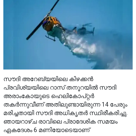
സൗദി അറേബ്യയിലെ കിഴക്കൻ
പ്രവിശ്യയിലെ റാസ് തനൂറയിൽ സൗദി
അരാംകോയുടെ ഹെലികോപ്റ്റർ
തകർന്നുവീണ് അതിലുണ്ടായിരുന്ന 14 പേരും
മരിച്ചതായി സൗദി അധികൃതർ സ്ഥിരീകരിച്ചു.
ഞായറാഴ്ച രാവിലെ പ്രാദേശിക സമയം
ഏകദേശം 6 മണിയോടെയാണ്