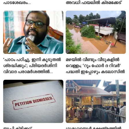
പാടശേഖരം
അവധി ഫയലിൽ ക്രമക്കേട്
അവഗണിക്കപ്പെട്ടെന്ന്
കർഷകർ
'പാഠം പഠിച്ചു, ഇനി കൂടുതൽ
മഴയിൽ വീണ്ടും വീടുകളിൽ
ശ്രദ്ധിക്കും'; പ്രിയദർശിനി
വെള്ളം; 'റൂം ഫോർ ദ റിവർ'
വിവാദ പരാമർശത്തിൽ
പദ്ധതി ഇപ്പോഴും കടലാസിൽ
വിശദീകരണവുമായി മന്ത്രി
സി.പി. ജോൺ
യുപി ക്രിക്കറ്റ്
ഗുരുവായൂർ ക്ഷേത്രത്തിൽ