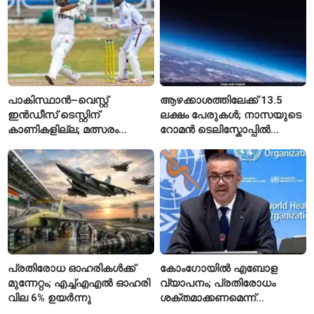
പാകിസ്ഥാൻ–വെസ്റ്റ്
ആഴക്കാശത്തിലേക്ക് 13.5
ഇൻഡീസ് ടെസ്റ്റിന്
ലക്ഷം പേരുകൾ; നാസയുടെ
കാണികളില്ല; മത്സരം
റോമൻ ടെലിസ്കോപ്പിൽ
സോഷ്യൽ മീഡിയയിൽ
പേരുകൾ അയയ്ക്കാം
പരിഹാസവിഷയം
പ്രതിരോധ ഓഹരികൾക്ക്
കോംഗോയിൽ എബോള
മുന്നേറ്റം; എച്ച്എഎൽ ഓഹരി
വ്യാപനം; പ്രതിരോധം
വില 6% ഉയർന്നു
ശക്തമാക്കണമെന്ന്
ലോകാരോഗ്യ സംഘടന