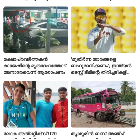
സ്റ്റേഷനുകളുടെയും ചുമതല
എസ്‌ഐമാർക്ക്
രക്ഷാപ്രവർത്തകൻ
'മുതിർന്ന താരങ്ങളെ
രാജേഷിന്റെ മൃതദേഹത്തോട്
ബഹുമാനിക്കണം'; ഇന്ത്യൻ
അനാദരവെന്ന് ആരോപണം
ടെസ്റ്റ് ടീമിന്റെ തിരിച്ചടികളിൽ
പ്രതികരിച്ച് അജിങ്ക്യ
രഹാനെ
ലോക അത്‌ലറ്റിക്സ് U20
തൃശൂരിൽ ബസ് അഞ്ച്