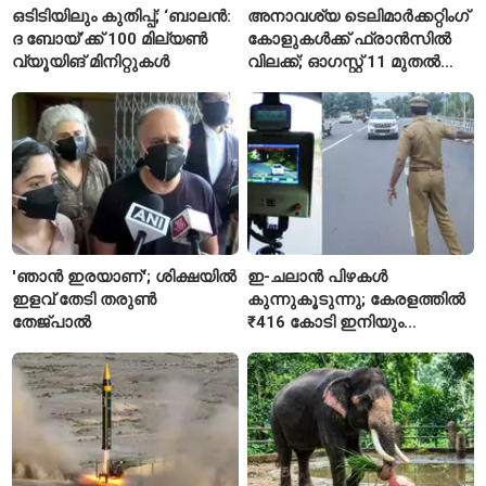
ഒടിടിയിലും കുതിപ്പ്; ‘ബാലൻ:
അനാവശ്യ ടെലിമാർക്കറ്റിംഗ്
ദ ബോയ്’ക്ക് 100 മില്യൺ
കോളുകൾക്ക് ഫ്രാൻസിൽ
വ്യൂയിങ് മിനിറ്റുകൾ
വിലക്ക്; ഓഗസ്റ്റ് 11 മുതൽ
പുതിയ നിയമം
'ഞാൻ ഇരയാണ്'; ശിക്ഷയിൽ
ഇ-ചലാൻ പിഴകൾ
ഇളവ് തേടി തരുണ്‍
കുന്നുകൂടുന്നു; കേരളത്തിൽ
തേജ്പാൽ
₹416 കോടി ഇനിയും
അടയ്ക്കാനുണ്ട്