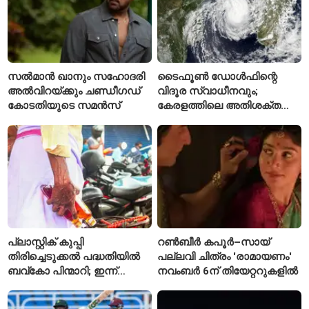
സൽമാൻ ഖാനും സഹോദരി
ടൈഫൂൺ ഡോൾഫിന്റെ
അൽവിറയ്ക്കും ചണ്ഡീഗഡ്
വിദൂര സ്വാധീനവും;
കോടതിയുടെ സമൻസ്
കേരളത്തിലെ അതിശക്ത
മഴയ്ക്ക്
കാരണമായേക്കുമെന്ന്
റിപ്പോർട്ട്
പ്ലാസ്റ്റിക് കുപ്പി
റൺബീർ കപൂർ–സായ്
തിരിച്ചെടുക്കൽ പദ്ധതിയിൽ
പല്ലവി ചിത്രം 'രാമായണം'
ബവ്കോ പിന്മാറി; ഇന്ന്
നവംബർ 6ന് തിയേറ്ററുകളിൽ
മുതൽ ഒഴിഞ്ഞ കുപ്പികൾ
സ്വീകരിക്കില്ല