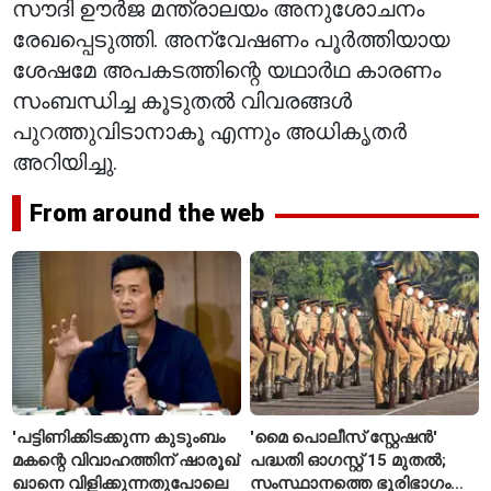
സൗദി ഊർജ മന്ത്രാലയം അനുശോചനം
രേഖപ്പെടുത്തി. അന്വേഷണം പൂർത്തിയായ
ശേഷമേ അപകടത്തിന്റെ യഥാർഥ കാരണം
സംബന്ധിച്ച കൂടുതൽ വിവരങ്ങൾ
പുറത്തുവിടാനാകൂ എന്നും അധികൃതർ
അറിയിച്ചു.
From around the web
'പട്ടിണിക്കിടക്കുന്ന കുടുംബം
'മൈ പൊലീസ് സ്റ്റേഷൻ'
മകന്റെ വിവാഹത്തിന് ഷാരൂഖ്
പദ്ധതി ഓഗസ്റ്റ് 15 മുതൽ;
ഖാനെ വിളിക്കുന്നതുപോലെ
സംസ്ഥാനത്തെ ഭൂരിഭാഗം