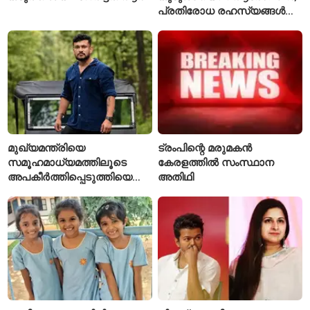
പ്രതിരോധ രഹസ്യങ്ങൾ
ചോർത്തിയ വ്യോമസേന
വിങ് കമാൻഡർ അറസ്റ്റിൽ
മുഖ്യമന്ത്രിയെ
ട്രംപിന്റെ മരുമകൻ
സമൂഹമാധ്യമത്തിലൂടെ
കേരളത്തിൽ സംസ്ഥാന
അപകീർത്തിപ്പെടുത്തിയെന്ന്
അതിഥി
ആരോപണം; അർജുൻ
ആയങ്കിക്കെതിരെ പുതിയ
കേസ്