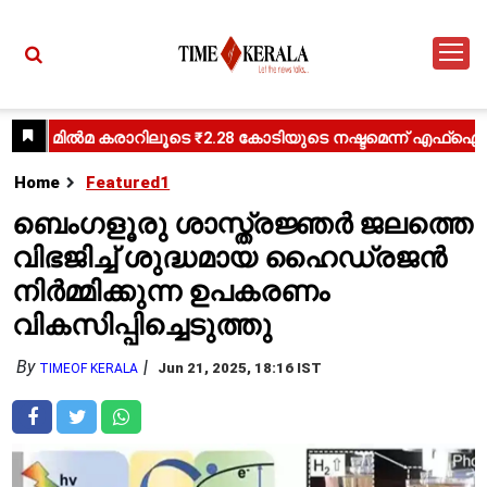
Home
Featured1
ബെംഗളൂരു ശാസ്ത്രജ്ഞർ ജലത്തെ
വിഭജിച്ച് ശുദ്ധമായ ഹൈഡ്രജൻ
നിർമ്മിക്കുന്ന ഉപകരണം
വികസിപ്പിച്ചെടുത്തു
By
Jun 21, 2025, 18:16 IST
TIMEOF KERALA