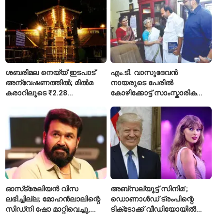
ശബരിമല നെയ്യ് ഇടപാട്
എം.ടി. വാസുദേവൻ
അന്വേഷണത്തിൽ; മിൽമ
നായരുടെ പേരിൽ
കരാറിലൂടെ ₹2.28
കോഴിക്കോട്ട് സാംസ്കാരിക
കോടിയുടെ നഷ്ടമെന്ന്
പാർക്ക്; പ്രാരംഭ
എഫ്ഐആർ
പ്രവർത്തനങ്ങൾക്ക് ₹50
കോടി
ഓസ്‌ട്രേലിയൻ വിസ
അബ്സല്യൂട്ട് സിനിമ’;
ലഭിച്ചില്ല; മോഹൻലാലിന്റെ
ഡൊണാൾഡ് ട്രംപിന്റെ
സിഡ്‌നി ഷോ മാറ്റിവെച്ചു,
ടിക്‌ടോക്ക് വീഡിയോയിൽ