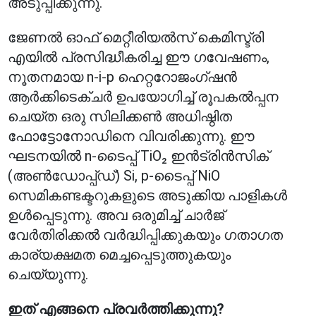
അടുപ്പിക്കുന്നു.
ജേണൽ ഓഫ് മെറ്റീരിയൽസ് കെമിസ്ട്രി
എയിൽ പ്രസിദ്ധീകരിച്ച ഈ ഗവേഷണം,
നൂതനമായ n-i-p ഹെറ്ററോജംഗ്ഷൻ
ആർക്കിടെക്ചർ ഉപയോഗിച്ച് രൂപകൽപ്പന
ചെയ്ത ഒരു സിലിക്കൺ അധിഷ്ഠിത
ഫോട്ടോനോഡിനെ വിവരിക്കുന്നു. ഈ
ഘടനയിൽ n-ടൈപ്പ് TiO₂ ഇൻട്രിൻസിക്
(അൺഡോപ്പ്ഡ്) Si, p-ടൈപ്പ് NiO
സെമികണ്ടക്ടറുകളുടെ അടുക്കിയ പാളികൾ
ഉൾപ്പെടുന്നു. അവ ഒരുമിച്ച് ചാർജ്
വേർതിരിക്കൽ വർദ്ധിപ്പിക്കുകയും ഗതാഗത
കാര്യക്ഷമത മെച്ചപ്പെടുത്തുകയും
ചെയ്യുന്നു.
ഇത് എങ്ങനെ പ്രവർത്തിക്കുന്നു?