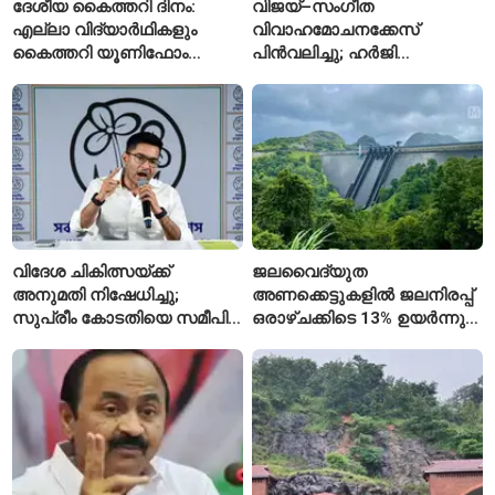
ദേശീയ കൈത്തറി ദിനം:
വിജയ്–സംഗീത
എല്ലാ വിദ്യാർഥികളും
വിവാഹമോചനക്കേസ്
കൈത്തറി യൂണിഫോം
പിൻവലിച്ചു; ഹർജി
ധരിക്കുന്ന കേരളത്തിലെ ഈ
പിൻവലിച്ചതോടെ കേസ്
സ്കൂൾ വേറിട്ട മാതൃക
അവസാനിപ്പിച്ച് കോടതി
വിദേശ ചികിത്സയ്ക്ക്
ജലവൈദ്യുത
അനുമതി നിഷേധിച്ചു;
അണക്കെട്ടുകളിൽ ജലനിരപ്പ്
സുപ്രീം കോടതിയെ സമീപിച്ച്
ഒരാഴ്ചക്കിടെ 13% ഉയർന്നു;
അഭിഷേക് ബാനർജി
കഴിഞ്ഞ വർഷത്തേക്കാൾ
ഇപ്പോഴും കുറവ്