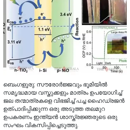
ബെംഗളൂരു: സൗരോർജ്ജവും ഭൂമിയിൽ
സമൃദ്ധമായ വസ്തുക്കളും മാത്രം ഉപയോഗിച്ച്
ജല തന്മാത്രകളെ വിഭജിച്ച് പച്ച ഹൈഡ്രജൻ
ഉത്പാദിപ്പിക്കുന്ന ഒരു അടുത്ത തലമുറ
ഉപകരണം ഇന്ത്യൻ ശാസ്ത്രജ്ഞരുടെ ഒരു
സംഘം വികസിപ്പിച്ചെടുത്തു.