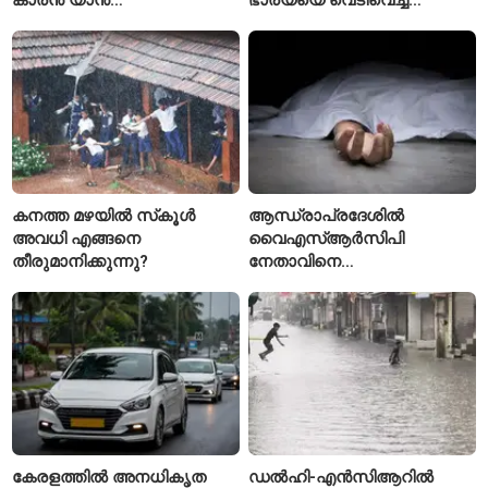
ഡിയോമാൻഡെയെ
കൊലപ്പെടുത്തി? പൂനെയിൽ
സ്വന്തമാക്കി സ്പാനിഷ്
നടുക്കം സൃഷ്ടിച്ച
വമ്പന്മാർ
കൊലപാതകം
കനത്ത മഴയിൽ സ്‌കൂൾ
ആന്ധ്രാപ്രദേശിൽ
അവധി എങ്ങനെ
വൈഎസ്ആർസിപി
തീരുമാനിക്കുന്നു?
നേതാവിനെ
വെട്ടിക്കൊലപ്പെടുത്തി;
അന്വേഷണം ആരംഭിച്ച്
പൊലീസ്
കേരളത്തിൽ അനധികൃത
ഡൽഹി-എൻസിആറിൽ