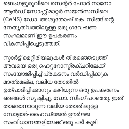
ബെംഗളൂരുവിലെ സെന്റർ ഫോർ നാനോ
ആൻഡ് സോഫ്റ്റ് മാറ്റർ സയൻസസിലെ
(CeNS) ഡോ. അശുതോഷ് കെ. സിങ്ങിന്റെ
നേതൃത്വത്തിലുള്ള ഒരു ഗവേഷണ
സംഘമാണ് ഈ ഉപകരണം
വികസിപ്പിച്ചെടുത്തത്.
സ്മാർട്ട് മെറ്റീരിയലുകൾ തിരഞ്ഞെടുത്ത്
അവയെ ഒരു ഹെറ്ററോസ്ട്രക്ചറിലേക്ക്
സംയോജിപ്പിച്ച് പ്രകടനം വർദ്ധിപ്പിക്കുക
മാത്രമല്ല, വലിയ തോതിൽ
ഉത്പാദിപ്പിക്കാനും കഴിയുന്ന ഒരു ഉപകരണം
ഞങ്ങൾ സൃഷ്ടിച്ചു, ഡോ. സിംഗ് പറഞ്ഞു. ഇത്
താങ്ങാനാവുന്ന വലിയ തോതിലുള്ള
സോളാർ-ഹൈഡ്രജൻ ഊർജ്ജ
സംവിധാനങ്ങളിലേക്ക് ഒരു പടി കൂടി