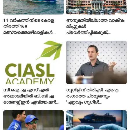
11 വർഷത്തിനിടെ കേരള
അനുമതിയില്ലാത്ത വാക്വം
തീരത്ത് 469
ലിഫ്റ്റുകൾ
മത്സ്യത്തൊഴിലാളികൾ
പ്രവർത്തിപ്പിക്കരുത്;
മരിച്ചു; 160 പേരെ
സുരക്ഷാ
കാണാതായി, 47,773 പേരെ
അനുമതിയില്ലാത്ത
രക്ഷപ്പെടുത്തി
ലിഫ്റ്റുകൾക്ക്
ഹൈക്കോടതിയുടെ വിലക്ക്
സി.ഐ.എ.എസ്.എൽ
ഗൂഗിളിന് തിരിച്ചടി; എഐ
അക്കാദമിയിൽ ബി.ബി.എ
രംഗത്തെ പ്രമുഖനും
ഓണേഴ്സ് ഇൻ ഏവിയേഷൻ
'ഏറ്റവും ഗൂഗിൾ
മാനേജ്മെന്റ്: പ്രവേശനം
വ്യക്തി'യെന്നും
ഈമാസം 12 വരെ
വിശേഷിപ്പിക്കപ്പെട്ട
ഗവേഷകൻ രാജിവെച്ചു