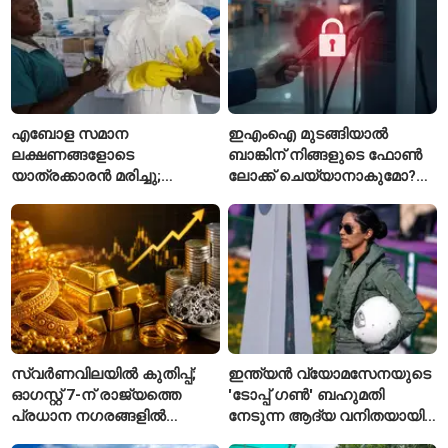
എബോള സമാന
ഇഎംഐ മുടങ്ങിയാൽ
ലക്ഷണങ്ങളോടെ
ബാങ്കിന് നിങ്ങളുടെ ഫോൺ
യാത്രക്കാരൻ മരിച്ചു;
ലോക്ക് ചെയ്യാനാകുമോ?
കോംഗോയിൽ 200-ഓളം
ആർബിഐയുടെ പുതിയ
യാത്രക്കാരെ
ചട്ടങ്ങൾ ഇങ്ങനെ
നിരീക്ഷണത്തിൽ
സ്വർണവിലയിൽ കുതിപ്പ്;
ഇന്ത്യൻ വ്യോമസേനയുടെ
ഓഗസ്റ്റ് 7-ന് രാജ്യത്തെ
'ടോപ്പ് ഗൺ' ബഹുമതി
പ്രധാന നഗരങ്ങളിൽ
നേടുന്ന ആദ്യ വനിതയായി
നിരക്കുകൾ ഉയർന്നു
ഭാവന കാന്ത്