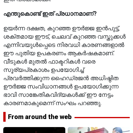
എന്തുകൊണ്ട് ഇത് പ്രധാനമാണ്?
ഉയർന്ന ദക്ഷത, കുറഞ്ഞ ഊർജ്ജ ഇൻപുട്ട്,
ശക്തമായ ഈട്, ചെലവ് കുറഞ്ഞ വസ്തുക്കൾ
എന്നിവയുൾപ്പെടെ നിരവധി കാരണങ്ങളാൽ
ഈ പുതിയ ഉപകരണം ആകർഷകമാണ്.
വീടുകൾ മുതൽ ഫാക്ടറികൾ വരെ
സൂര്യപ്രകാശം ഉപയോഗിച്ച്
പ്രവർത്തിക്കുന്ന ഹൈഡ്രജൻ അധിഷ്ഠിത
ഊർജ്ജ സംവിധാനങ്ങൾ ഉപയോഗിക്കുന്ന
ഭാവി സാങ്കേതികവിദ്യകൾക്ക് ഈ നേട്ടം
കാരണമാകുമെന്ന് സംഘം പറഞ്ഞു.
From around the web