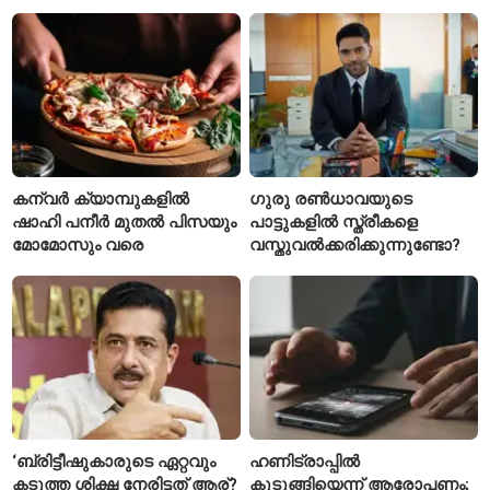
വീഡിയോയിലൂടെ ക്ഷമ
നിന്ന് ടെയ്‌ലർ സ്വിഫ്റ്റിന്റെ
ചോദിച്ച് താരം
‘August’ നീക്കം ചെയ്തു
കന്വർ ക്യാമ്പുകളിൽ
ഗുരു രൺധാവയുടെ
ഷാഹി പനീർ മുതൽ പിസയും
പാട്ടുകളിൽ സ്ത്രീകളെ
മോമോസും വരെ
വസ്തുവൽക്കരിക്കുന്നുണ്ടോ?
‘ബ്രിട്ടീഷുകാരുടെ ഏറ്റവും
ഹണിട്രാപ്പിൽ
കടുത്ത ശിക്ഷ നേരിട്ടത് ആര്?
കുടുങ്ങിയെന്ന് ആരോപണം;