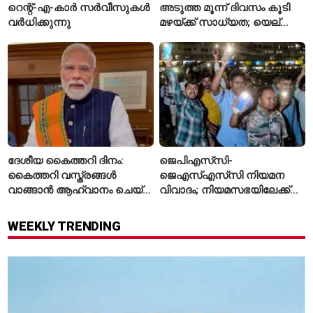
റെന്റ്-എ-കാർ സർവീസുകൾ
അടുത്ത മൂന്ന് ദിവസം കൂടി
വർധിക്കുന്നു
മഴയ്ക്ക് സാധ്യത; യെല്ലോ
അലർട്ട് പ്രഖ്യാപിച്ച്
ഐഎംഡി
ദേശീയ കൈത്തറി ദിനം:
ജെപിഎസ്‌സി-
കൈത്തറി വസ്ത്രങ്ങൾ
ജെഎസ്എസ്‌സി നിയമന
വാങ്ങാൻ ആഹ്വാനം ചെയ്ത്
വിവാദം; നിയമസഭയിലേക്ക്
പ്രധാനമന്ത്രി
വിദ്യാർഥികളുടെ മാർച്ച് ഇന്ന്
WEEKLY TRENDING