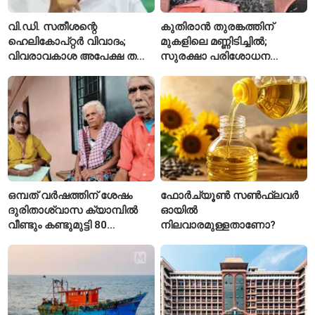
വി.ഡി. സതീശന്റെ
കുതിരാൻ തുരങ്കത്തിന്
ഹെലികോപ്റ്റർ വിവാദം;
മുകളിലെ മണ്ണിടിച്ചിൽ;
വിവരാവകാശ അപേക്ഷ തള്ളി
സുരക്ഷാ പരിശോധന
കേരള സർക്കാർ
ആരംഭിച്ച് എൻഎച്ച്എഐ
ഒമ്പത് വർഷത്തിന് ശേഷം
ഫോർച്യൂൺ സൺഫ്ലവർ
ദുരിതാശ്വാസ ക്യാമ്പിൽ
ഓയിൽ
വീണ്ടും കണ്ടുമുട്ടി 80
നിലവാരമുള്ളതാണോ?
വയസ്സുകാരായ ദമ്പതികൾ