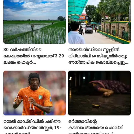
30 വർഷത്തിനിടെ
തായ്‌ലൻഡിലെ സ്കൂളിൽ
കേരളത്തിൽ നഷ്ടമായത് 3.29
വിദ്യാർഥി വെടിയുതിർത്തു;
ലക്ഷം ഹെക്ടർ
അധ്യാപിക കൊല്ലപ്പെട്ടു,
നെൽപ്പാടങ്ങൾ
നിരവധി പേർക്ക് പരിക്ക്
റയൽ മാഡ്രിഡിൽ ചരിത്ര
ഭർത്താവിന്റെ
റെക്കോർഡ് ട്രാൻസ്ഫർ; 19-
കടബാധ്യതയെ ചൊല്ലി
കാരൻ യാൻ
ഭാര്യയെ വെടിവെച്ച്