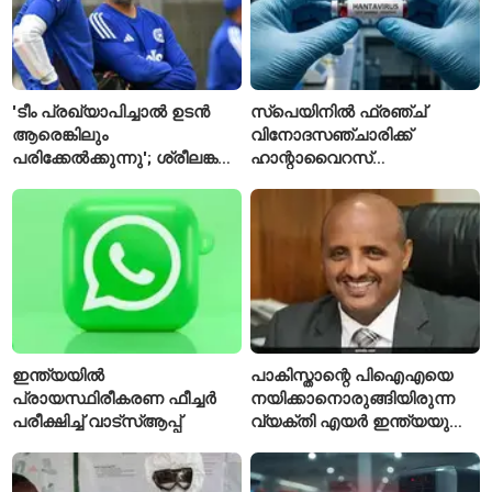
'ടീം പ്രഖ്യാപിച്ചാൽ ഉടൻ
സ്പെയിനിൽ ഫ്രഞ്ച്
ആരെങ്കിലും
വിനോദസഞ്ചാരിക്ക്
പരിക്കേൽക്കുന്നു'; ശ്രീലങ്കൻ
ഹാന്റാവൈറസ്
ടെസ്റ്റിന് മുൻപ് ഇന്ത്യൻ
സ്ഥിരീകരിച്ചു; രോഗിയെ
ടീമിനെ കുറിച്ച് മുൻതാരം
ഐസൊലേഷനിൽ
പ്രവേശിപ്പിച്ചു
ഇന്ത്യയിൽ
പാകിസ്താന്റെ പിഐഎയെ
പ്രായസ്ഥിരീകരണ ഫീച്ചർ
നയിക്കാനൊരുങ്ങിയിരുന്ന
പരീക്ഷിച്ച് വാട്‌സ്ആപ്പ്
വ്യക്തി എയർ ഇന്ത്യയുടെ
പുതിയ സിഇഒ