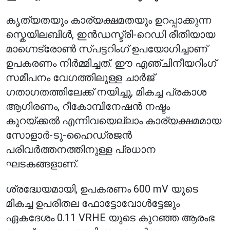
കൃത്യതയും കാര്യക്ഷമതയും ഉറപ്പാക്കുന്ന
സ്കെയിലബിൾ, ഇൻഡസ്ട്രി-റെഡി രീതിയായ
മാഗ്നെട്രോൺ സ്പട്ടറിംഗ് ഉപയോഗിച്ചാണ്
ഉപകരണം നിർമ്മിച്ചത്. ഈ എഞ്ചിനീയറിംഗ്
സമീപനം വേഗത്തിലുള്ള ചാർജ്
ഗതാഗതത്തിലേക്ക് നയിച്ചു, മികച്ച പ്രകാശ
ആഗിരണം, റീകോമ്പിനേഷൻ നഷ്ടം
കുറയ്ക്കൽ എന്നിവയെല്ലാം കാര്യക്ഷമമായ
സോളാർ-ടു-ഹൈഡ്രജൻ
പരിവർത്തനത്തിനുള്ള പ്രധാന
ഘടകങ്ങളാണ്.
ശ്രദ്ധേയമായി, ഉപകരണം 600 mV യുടെ
മികച്ച ഉപരിതല ഫോട്ടോവോൾട്ടേജും
ഏകദേശം 0.11 VRHE യുടെ കുറഞ്ഞ ആരംഭ