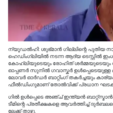
ന്യൂഡൽഹി: ശുഭ്മാൻ ഗില്ലിന്റെ പുതിയ ന
ഹെഡിംഗ്‌ലിയിൽ നടന്ന ആദ്യ ടെസ്റ്റിൽ ഇംഗ്ലണ്
കോഹ്‌ലിയുടെയും രോഹിത് ശർമ്മയുടെയു
ഓപ്പണർ സുനിൽ ഗവാസ്കർ ഉൾപ്പെടെയുള്ള മു
ലോവർ ഓർഡർ ബാറ്റിംഗ് തകർച്ചയും കാര്യക
ഫീൽഡിംഗുമാണ് തോൽവിക്ക് പ്രധാന ഘടകങ്ങള
ഗിൽ ഉൾപ്പെടെ അഞ്ച് ഇന്ത്യൻ ബാറ്റ്‌സ്മ
ടീമിന്റെ പ്രതീക്ഷകളെ ആവർത്തിച്ച് ദുർബലപ്പ
ലേക്ക് താഴ്ന്നു.