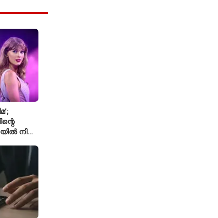
മ’;
ന്റെ
യിൽ നിന്ന്
െ ‘August’