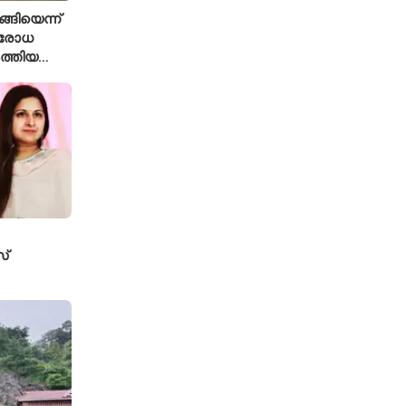
്ങിയെന്ന്
ിരോധ
ത്തിയ
 കമാൻഡർ
്
േസ്
ടതി