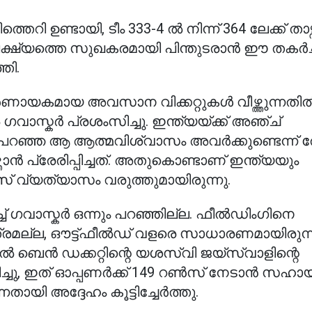
റി ഉണ്ടായി, ടീം 333-4 ൽ നിന്ന് 364 ലേക്ക് താഴ്ന്
്ഷ്യത്തെ സുഖകരമായി പിന്തുടരാൻ ഈ തകർച
തി.
യകമായ അവസാന വിക്കറ്റുകൾ വീഴ്ത്തുന്നതി
ാസ്കർ പ്രശംസിച്ചു. ഇന്ത്യയ്ക്ക് അഞ്ച്
ർ പറഞ്ഞ ആ ആത്മവിശ്വാസം അവർക്കുണ്ടെന്ന് തോ
ൻ പ്രേരിപ്പിച്ചത്. അതുകൊണ്ടാണ് ഇന്ത്യയും
 വ്യത്യാസം വരുത്തുമായിരുന്നു.
ച് ഗവാസ്കർ ഒന്നും പറഞ്ഞില്ല. ഫീൽഡിംഗിനെ
രമല്ല, ഔട്ട്ഫീൽഡ് വളരെ സാധാരണമായിരുന്നു. 
െൻ ഡക്കറ്റിന്റെ യശസ്വി ജയ്‌സ്വാളിന്റെ
്ചു, ഇത് ഓപ്പണർക്ക് 149 റൺസ് നേടാൻ സഹായിച
ന്നതായി അദ്ദേഹം കൂട്ടിച്ചേർത്തു.