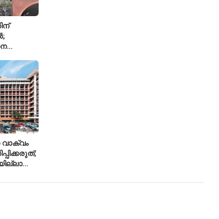
ിന്
ൽ;
ധന
്ച്എഐ
 വാക്വം
്പിക്കരുത്;
ില്ലാത്ത
ിലക്ക്