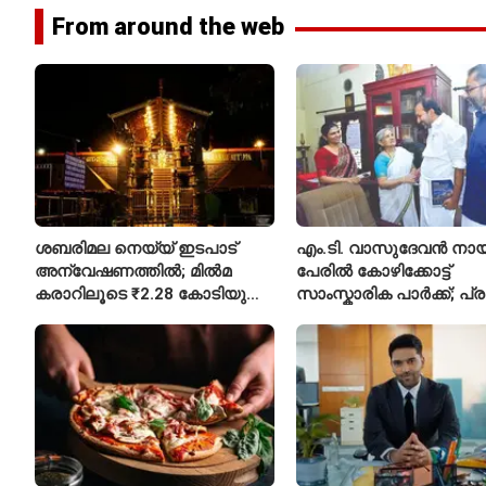
From around the web
ശബരിമല നെയ്യ് ഇടപാട്
എം.ടി. വാസുദേവൻ നാ
അന്വേഷണത്തിൽ; മിൽമ
പേരിൽ കോഴിക്കോട്ട്
കരാറിലൂടെ ₹2.28 കോടിയുടെ
സാംസ്കാരിക പാർക്ക്; പ്
നഷ്ടമെന്ന് എഫ്ഐആർ
പ്രവർത്തനങ്ങൾക്ക് ₹50