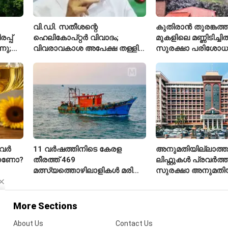
വി.ഡി. സതീശന്റെ
കുതിരാൻ തുരങ്കത്ത
്പ്
ഹെലികോപ്റ്റർ വിവാദം;
മുകളിലെ മണ്ണിടിച്ചി
നു;
വിവരാവകാശ അപേക്ഷ തള്ളി
സുരക്ഷാ പരിശോ
കേരള സർക്കാർ
ആരംഭിച്ച് എൻഎച
വർ
11 വർഷത്തിനിടെ കേരള
അനുമതിയില്ലാത്ത
താണോ?
തീരത്ത് 469
ലിഫ്റ്റുകൾ പ്രവർത്തിപ
മത്സ്യത്തൊഴിലാളികൾ മരിച്ചു;
സുരക്ഷാ അനുമതിയ
160 പേരെ കാണാതായി,
ലിഫ്റ്റുകൾക്ക്
47,773 പേരെ രക്ഷപ്പെടുത്തി
ഹൈക്കോടതിയുടെ വ
More Sections
About Us
Contact Us