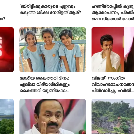
‘ബ്രിട്ടീഷുകാരുടെ ഏറ്റവും
ഹണിട്രാപ്പിൽ കുടുങ
കടുത്ത ശിക്ഷ നേരിട്ടത് ആര്?
ആരോപണം; പ്രത
ടോ?
രഹസ്യങ്ങൾ ചോർ
വ്യോമസേന വിങ്
അറസ്റ്റിൽ
ദേശീയ കൈത്തറി ദിനം:
വിജയ്–സംഗീത
എല്ലാ വിദ്യാർഥികളും
വിവാഹമോചനക്കേസ
കൈത്തറി യൂണിഫോം
പിൻവലിച്ചു; ഹർജി
ധരിക്കുന്ന കേരളത്തിലെ ഈ
പിൻവലിച്ചതോടെ ക
സ്കൂൾ വേറിട്ട മാതൃക
അവസാനിപ്പിച്ച് കോ