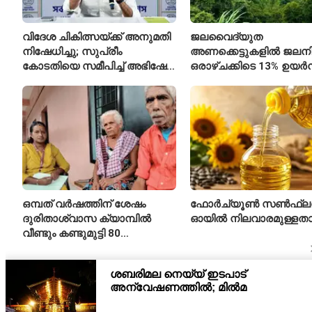
വിദേശ ചികിത്സയ്ക്ക് അനുമതി
ജലവൈദ്യുത
നിഷേധിച്ചു; സുപ്രീം
അണക്കെട്ടുകളിൽ ജലനിരപ
കോടതിയെ സമീപിച്ച് അഭിഷേക്
ഒരാഴ്ചക്കിടെ 13% ഉയർന്
ബാനർജി
കഴിഞ്ഞ വർഷത്തേക്കാൾ
ഇപ്പോഴും കുറവ്
ഒമ്പത് വർഷത്തിന് ശേഷം
ഫോർച്യൂൺ സൺഫ്ല
ദുരിതാശ്വാസ ക്യാമ്പിൽ
ഓയിൽ നിലവാരമുള്ള
വീണ്ടും കണ്ടുമുട്ടി 80
വയസ്സുകാരായ ദമ്പതികൾ