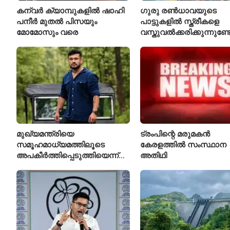
കന്വർ ക്യാമ്പുകളിൽ ഷാഹി
ഗുരു രൺധാവയുടെ
പനീർ മുതൽ പിസയും
പാട്ടുകളിൽ സ്ത്രീകളെ
മോമോസും വരെ
വസ്തുവൽക്കരിക്കുന്നുണ്
മുഖ്യമന്ത്രിയെ
ട്രംപിന്റെ മരുമകൻ
സമൂഹമാധ്യമത്തിലൂടെ
കേരളത്തിൽ സംസ്ഥാന
അപകീർത്തിപ്പെടുത്തിയെന്ന്
അതിഥി
ആരോപണം; അർജുൻ
ആയങ്കിക്കെതിരെ പുതിയ
കേസ്