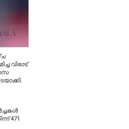
്ച
ച്ച വിരാട്
ഹാസ
യാക്കി.
ർച്ചകൾ
്ന് 471