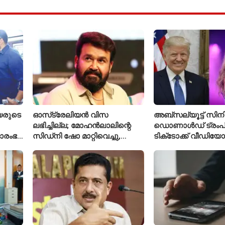
യരുടെ
ഓസ്‌ട്രേലിയൻ വിസ
അബ്സല്യൂട്ട് സിനി
ലഭിച്ചില്ല; മോഹൻലാലിന്റെ
ഡൊണാൾഡ് ട്രംപി
രാരംഭ
സിഡ്‌നി ഷോ മാറ്റിവെച്ചു,
ടിക്‌ടോക്ക് വീഡിയോ
 കോടി
വീഡിയോയിലൂടെ ക്ഷമ ചോദിച്ച്
ടെയ്‌ലർ സ്വിഫ്റ്റിന്റ
താരം
നീക്കം ചെയ്തു