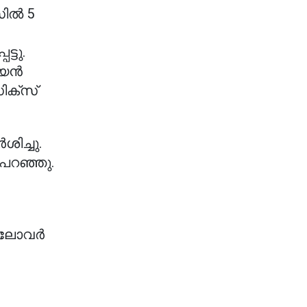
സിൽ 5
്ടു.
്യൻ
സിക്സ്
ിച്ചു.
പറഞ്ഞു.
െ ലോവർ