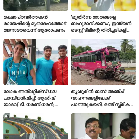
രക്ഷാപ്രവർത്തകൻ
'മുതിർന്ന താരങ്ങളെ
രാജേഷിന്റെ മൃതദേഹത്തോട്
ബഹുമാനിക്കണം'; ഇന്ത്യൻ
അനാദരവെന്ന് ആരോപണം
ടെസ്റ്റ് ടീമിന്റെ തിരിച്ചടികളിൽ
പ്രതികരിച്ച് അജിങ്ക്യ
രഹാനെ
ലോക അത്‌ലറ്റിക്സ് U20
തൃശൂരിൽ ബസ് അഞ്ച്
ചാമ്പ്യൻഷിപ്പ്: ആശിഷ്
വാഹനങ്ങളിലേക്ക്
യാദവ്, ടി. ധരണിധരൻ,
പാഞ്ഞുകയറി; രണ്ട് സ്ത്രീകൾ
അമനത് കംബോജ്
മരിച്ചു, 24 പേർക്ക് പരിക്ക്
ഫൈനലിൽ