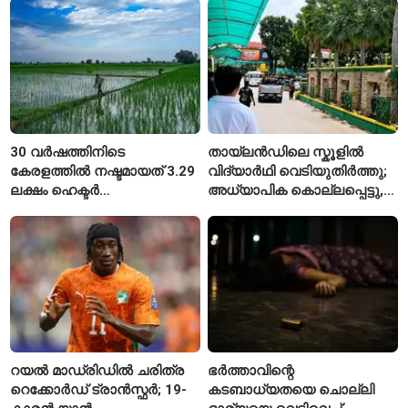
30 വർഷത്തിനിടെ
തായ്‌ലൻഡിലെ സ്കൂളിൽ
കേരളത്തിൽ നഷ്ടമായത് 3.29
വിദ്യാർഥി വെടിയുതിർത്തു;
ലക്ഷം ഹെക്ടർ
അധ്യാപിക കൊല്ലപ്പെട്ടു,
നെൽപ്പാടങ്ങൾ
നിരവധി പേർക്ക് പരിക്ക്
റയൽ മാഡ്രിഡിൽ ചരിത്ര
ഭർത്താവിന്റെ
റെക്കോർഡ് ട്രാൻസ്ഫർ; 19-
കടബാധ്യതയെ ചൊല്ലി