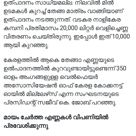
ഉത്പാദനം സാധ്യമല്ല. നിലവിൽ മിൽ
ഉടമകൾ കുറച്ച് തേങ്ങ മാത്രം വാങ്ങിയാണ്
ഉത്പാദനം നടത്തുന്നത്. വടകര നാളികേര
കമ്പനി പ്രതിമാസം 20,000 ലിറ്റർ വെളിച്ചെണ്ണ
വിതരണം ചെയ്തിരുന്നു. ഇപ്പോൾ ഇത് 10,000
ആയി കുറഞ്ഞു.
കേരളത്തിൽ ആകെ തേങ്ങാ എണ്ണയുടെ
ഉൽപാദനത്തിൽ കുറവുണ്ടായിട്ടുണ്ടെന്ന് 350
ഓളം അംഗങ്ങളുള്ള വെൽഫെയർ
അസോസിയേഷൻ ഓഫ് കേരള കോക്കനട്ട്
ഓയിൽ മില്ലേഴ്‌സ് എന്ന സംഘടനയുടെ
പ്രസിഡന്റ് സജീവ് കെ. ജോബ് പറഞ്ഞു.
മായം ചേർത്ത എണ്ണകൾ വിപണിയിൽ
പ്രവേശിക്കുന്നു