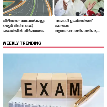
വിഴിഞ്ഞം–നാവായിക്കുളം
'ഞങ്ങൾ ഉയർത്തിയത്
ഔട്ടർ റിങ് റോഡ്;
മോഷണ
പദ്ധതിയിൽ നിർണായക
ആരോപണത്തിനെതിരെ,
മാറ്റങ്ങൾ, കേന്ദ്രം
ശ്രീരാമനെതിരെ അല്ല';
വിശദീകരണം
റിജിജുവിന് മറുപടിയുമായി
WEEKLY TRENDING
സഞ്ജയ് റാവത്ത്