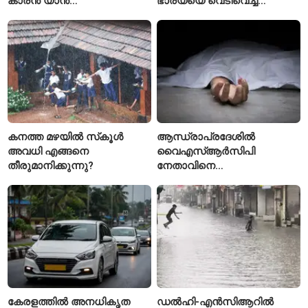
കാരൻ യാൻ
ഭാര്യയെ വെടിവെച്ച്
ഡിയോമാൻഡെയെ
കൊലപ്പെടുത്തി? പൂനെയിൽ
സ്വന്തമാക്കി സ്പാനിഷ്
നടുക്കം സൃഷ്ടിച്ച
വമ്പന്മാർ
കൊലപാതകം
കനത്ത മഴയിൽ സ്‌കൂൾ
ആന്ധ്രാപ്രദേശിൽ
അവധി എങ്ങനെ
വൈഎസ്ആർസിപി
തീരുമാനിക്കുന്നു?
നേതാവിനെ
വെട്ടിക്കൊലപ്പെടുത്തി;
അന്വേഷണം ആരംഭിച്ച്
പൊലീസ്
കേരളത്തിൽ അനധികൃത
ഡൽഹി-എൻസിആറിൽ