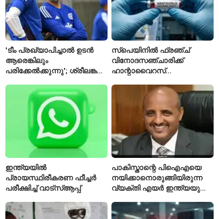
'ടീം പ്രഖ്യാപിച്ചാൽ ഉടൻ
സ്പെയിനിൽ ഫ്രഞ്ച്
ആരെങ്കിലും
വിനോദസഞ്ചാരിക്ക്
പരിക്കേൽക്കുന്നു'; ശ്രീലങ്കൻ
ഹാന്റാവൈറസ്
ടെസ്റ്റിന് മുൻപ് ഇന്ത്യൻ
സ്ഥിരീകരിച്ചു; രോഗിയെ
ടീമിനെ കുറിച്ച് മുൻതാരം
ഐസൊലേഷനിൽ
പ്രവേശിപ്പിച്ചു
ഇന്ത്യയിൽ
പാകിസ്താന്റെ പിഐഎയെ
പ്രായസ്ഥിരീകരണ ഫീച്ചർ
നയിക്കാനൊരുങ്ങിയിരുന്ന
പരീക്ഷിച്ച് വാട്‌സ്ആപ്പ്
വ്യക്തി എയർ ഇന്ത്യയുടെ
പുതിയ സിഇഒ