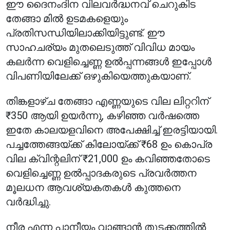
ഈ ദൈനംദിന വിലവർദ്ധനവ് ചെറുകിട
തേങ്ങാ മിൽ ഉടമകളെയും
പ്രതിസന്ധിയിലാക്കിയിട്ടുണ്ട്. ഈ
സാഹചര്യം മുതലെടുത്ത് വിവിധ മായം
കലർന്ന വെളിച്ചെണ്ണ ഉൽപ്പന്നങ്ങൾ ഇപ്പോൾ
വിപണിയിലേക്ക് ഒഴുകിയെത്തുകയാണ്.
തിങ്കളാഴ്ച തേങ്ങാ എണ്ണയുടെ വില ലിറ്ററിന്
₹350 ആയി ഉയർന്നു, കഴിഞ്ഞ വർഷത്തെ
ഇതേ കാലയളവിനെ അപേക്ഷിച്ച് ഇരട്ടിയായി.
പച്ചത്തേങ്ങയ്ക്ക് കിലോയ്ക്ക് ₹68 ഉം കൊപ്ര
വില ക്വിന്റലിന് ₹21,000 ഉം കവിഞ്ഞതോടെ
വെളിച്ചെണ്ണ ഉൽപ്പാദകരുടെ പ്രവർത്തന
മൂലധന ആവശ്യകതകൾ കുത്തനെ
വർദ്ധിച്ചു.
നീര എന്ന പാനീയം വാങ്ങാൻ തുടക്കത്തിൽ