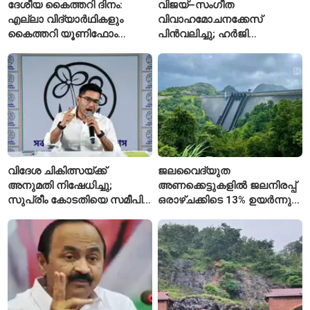
ദേശീയ കൈത്തറി ദിനം:
വിജയ്–സംഗീത
എല്ലാ വിദ്യാർഥികളും
വിവാഹമോചനക്കേസ്
കൈത്തറി യൂണിഫോം
പിൻവലിച്ചു; ഹർജി
ധരിക്കുന്ന കേരളത്തിലെ ഈ
പിൻവലിച്ചതോടെ കേസ്
സ്കൂൾ വേറിട്ട മാതൃക
അവസാനിപ്പിച്ച് കോടതി
വിദേശ ചികിത്സയ്ക്ക്
ജലവൈദ്യുത
അനുമതി നിഷേധിച്ചു;
അണക്കെട്ടുകളിൽ ജലനിരപ്പ്
സുപ്രീം കോടതിയെ സമീപിച്ച്
ഒരാഴ്ചക്കിടെ 13% ഉയർന്നു;
അഭിഷേക് ബാനർജി
കഴിഞ്ഞ വർഷത്തേക്കാൾ
ഇപ്പോഴും കുറവ്