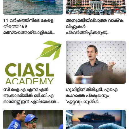
11 വർഷത്തിനിടെ കേരള
അനുമതിയില്ലാത്ത വാക്വം
തീരത്ത് 469
ലിഫ്റ്റുകൾ
മത്സ്യത്തൊഴിലാളികൾ
പ്രവർത്തിപ്പിക്കരുത്;
മരിച്ചു; 160 പേരെ
സുരക്ഷാ
കാണാതായി, 47,773 പേരെ
അനുമതിയില്ലാത്ത
രക്ഷപ്പെടുത്തി
ലിഫ്റ്റുകൾക്ക്
ഹൈക്കോടതിയുടെ വിലക്ക്
സി.ഐ.എ.എസ്.എൽ
ഗൂഗിളിന് തിരിച്ചടി; എഐ
അക്കാദമിയിൽ ബി.ബി.എ
രംഗത്തെ പ്രമുഖനും
ഓണേഴ്സ് ഇൻ ഏവിയേഷൻ
'ഏറ്റവും ഗൂഗിൾ
മാനേജ്മെന്റ്: പ്രവേശനം
വ്യക്തി'യെന്നും
ഈമാസം 12 വരെ
വിശേഷിപ്പിക്കപ്പെട്ട
ഗവേഷകൻ രാജിവെച്ചു