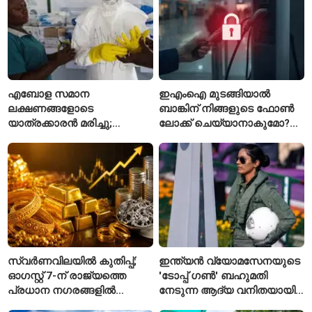
എബോള സമാന
ഇഎംഐ മുടങ്ങിയാൽ
ലക്ഷണങ്ങളോടെ
ബാങ്കിന് നിങ്ങളുടെ ഫോൺ
യാത്രക്കാരൻ മരിച്ചു;
ലോക്ക് ചെയ്യാനാകുമോ?
കോംഗോയിൽ 200-ഓളം
ആർബിഐയുടെ പുതിയ
യാത്രക്കാരെ
ചട്ടങ്ങൾ ഇങ്ങനെ
നിരീക്ഷണത്തിൽ
സ്വർണവിലയിൽ കുതിപ്പ്;
ഇന്ത്യൻ വ്യോമസേനയുടെ
ഓഗസ്റ്റ് 7-ന് രാജ്യത്തെ
'ടോപ്പ് ഗൺ' ബഹുമതി
പ്രധാന നഗരങ്ങളിൽ
നേടുന്ന ആദ്യ വനിതയായി
നിരക്കുകൾ ഉയർന്നു
ഭാവന കാന്ത്