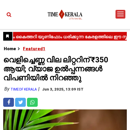
Home
Featured1
വെളിച്ചെണ്ണ വില ലിറ്ററിന് ₹350
ആയി; വ്യാജ ഉൽപ്പന്നങ്ങൾ
വിപണിയിൽ നിറഞ്ഞു
By
Jun 3, 2025, 13:09 IST
TIMEOF KERALA