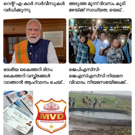
റെന്റ്-എ-കാർ സർവീസുകൾ
അടുത്ത മൂന്ന് ദിവസം കൂടി
വർധിക്കുന്നു
മഴയ്ക്ക് സാധ്യത; യെല്ലോ
അലർട്ട് പ്രഖ്യാപിച്ച്
ഐഎംഡി
ദേശീയ കൈത്തറി ദിനം:
ജെപിഎസ്‌സി-
കൈത്തറി വസ്ത്രങ്ങൾ
ജെഎസ്എസ്‌സി നിയമന
വാങ്ങാൻ ആഹ്വാനം ചെയ്ത്
വിവാദം; നിയമസഭയിലേക്ക്
പ്രധാനമന്ത്രി
വിദ്യാർഥികളുടെ മാർച്ച് ഇന്ന്