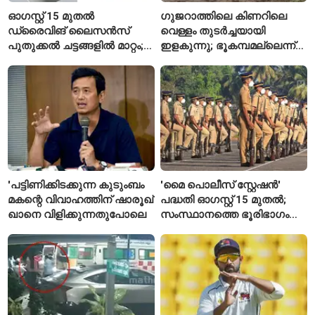
ഓഗസ്റ്റ് 15 മുതൽ
ഗുജറാത്തിലെ കിണറിലെ
ഡ്രൈവിങ് ലൈസൻസ്
വെള്ളം തുടർച്ചയായി
പുതുക്കൽ ചട്ടങ്ങളിൽ മാറ്റം;
ഇളകുന്നു; ഭൂകമ്പമല്ലെന്ന്
വാഹനമോടിക്കുന്നവർ
വിദഗ്ധർ
അറിയേണ്ട രണ്ട് പ്രധാന
കാര്യങ്ങൾ
'പട്ടിണിക്കിടക്കുന്ന കുടുംബം
'മൈ പൊലീസ് സ്റ്റേഷൻ'
മകന്റെ വിവാഹത്തിന് ഷാരൂഖ്
പദ്ധതി ഓഗസ്റ്റ് 15 മുതൽ;
ഖാനെ വിളിക്കുന്നതുപോലെ
സംസ്ഥാനത്തെ ഭൂരിഭാഗം
സ്റ്റേഷനുകളുടെയും ചുമതല
എസ്‌ഐമാർക്ക്