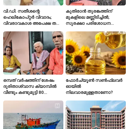
വി.ഡി. സതീശന്റെ
കുതിരാൻ തുരങ്കത്തിന്
ഹെലികോപ്റ്റർ വിവാദം;
മുകളിലെ മണ്ണിടിച്ചിൽ;
വിവരാവകാശ അപേക്ഷ തള്ളി
സുരക്ഷാ പരിശോധന
കേരള സർക്കാർ
ആരംഭിച്ച് എൻഎച്ച്എഐ
ഒമ്പത് വർഷത്തിന് ശേഷം
ഫോർച്യൂൺ സൺഫ്ലവർ
ദുരിതാശ്വാസ ക്യാമ്പിൽ
ഓയിൽ
വീണ്ടും കണ്ടുമുട്ടി 80
നിലവാരമുള്ളതാണോ?
വയസ്സുകാരായ ദമ്പതികൾ