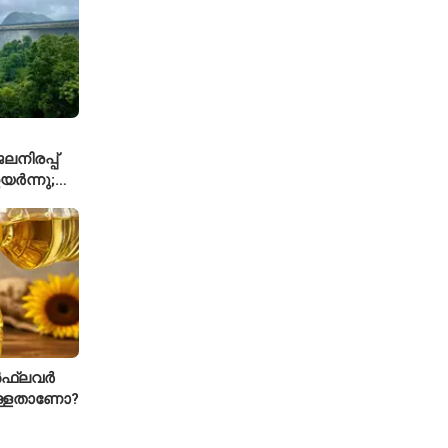
നിരപ്പ്
യർന്നു;
്കാൾ
ഫ്ലവർ
ള്ളതാണോ?