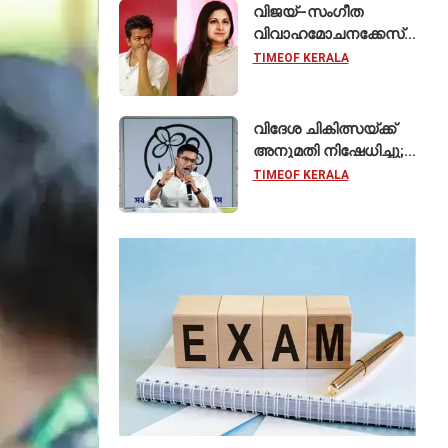
കേരളത്തിലെ ഈ
വിജയ്–സംഗീത
സ്കൂൾ വേറിട്ട മാതൃക
വിവാഹമോചനക്കേസ്
പിൻവലിച്ചു; ഹർജി
TIMEOF KERALA
പിൻവലിച്ചതോടെ
കേസ് അവസാനിപ്പിച്ച്
കോടതി
വിദേശ ചികിത്സയ്ക്ക്
അനുമതി നിഷേധിച്ചു;
സുപ്രീം കോടതിയെ
TIMEOF KERALA
സമീപിച്ച് അഭിഷേക്
ബാനർജി