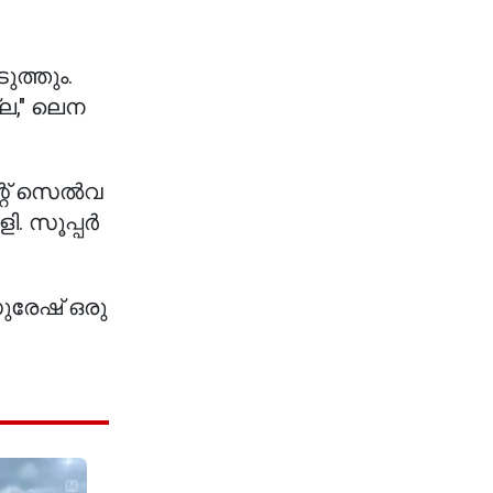
ുത്തും.
ല," ലെന
ന്റ് സെൽവ
ി. സൂപ്പർ
സുരേഷ് ഒരു