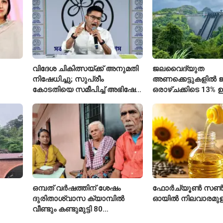
വിദേശ ചികിത്സയ്ക്ക് അനുമതി
ജലവൈദ്യുത
നിഷേധിച്ചു; സുപ്രീം
അണക്കെട്ടുകളിൽ ജല
കോടതിയെ സമീപിച്ച് അഭിഷേക്
ഒരാഴ്ചക്കിടെ 13% ഉ
ബാനർജി
കഴിഞ്ഞ വർഷത്തേക
ഇപ്പോഴും കുറവ്
ഒമ്പത് വർഷത്തിന് ശേഷം
ഫോർച്യൂൺ സൺ
ദുരിതാശ്വാസ ക്യാമ്പിൽ
ഓയിൽ നിലവാരമു
വീണ്ടും കണ്ടുമുട്ടി 80
ഐ
വയസ്സുകാരായ ദമ്പതികൾ