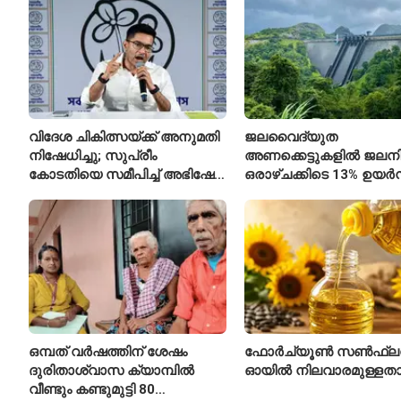
വിദേശ ചികിത്സയ്ക്ക് അനുമതി
ജലവൈദ്യുത
നിഷേധിച്ചു; സുപ്രീം
അണക്കെട്ടുകളിൽ ജലനിരപ
കോടതിയെ സമീപിച്ച് അഭിഷേക്
ഒരാഴ്ചക്കിടെ 13% ഉയർന്
ബാനർജി
കഴിഞ്ഞ വർഷത്തേക്കാൾ
ഇപ്പോഴും കുറവ്
ഒമ്പത് വർഷത്തിന് ശേഷം
ഫോർച്യൂൺ സൺഫ്ല
ദുരിതാശ്വാസ ക്യാമ്പിൽ
ഓയിൽ നിലവാരമുള്ള
വീണ്ടും കണ്ടുമുട്ടി 80