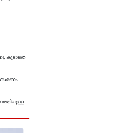
്നു, കൂടാതെ
നുസരണം
ത്തിലുള്ള