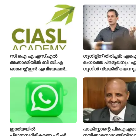
വയസ്സുകാരായ ദമ്പതികൾ
സി.ഐ.എ.എസ്.എൽ
ഗൂഗിളിന് തിരിച്ചടി; എ
അക്കാദമിയിൽ ബി.ബി.എ
രംഗത്തെ പ്രമുഖനും 'ഏറ
ഓണേഴ്സ് ഇൻ ഏവിയേഷൻ
ഗൂഗിൾ വ്യക്തി'യെന്നു
മാനേജ്മെന്റ്: പ്രവേശനം
വിശേഷിപ്പിക്കപ്പെട്ട ഗ
ഈമാസം 12 വരെ
രാജിവെച്ചു
ഇന്ത്യയിൽ
പാകിസ്താന്റെ പിഐഎയ
പ്രായസ്ഥിരീകരണ ഫീച്ചർ
നയിക്കാനൊരുങ്ങിയിരുന