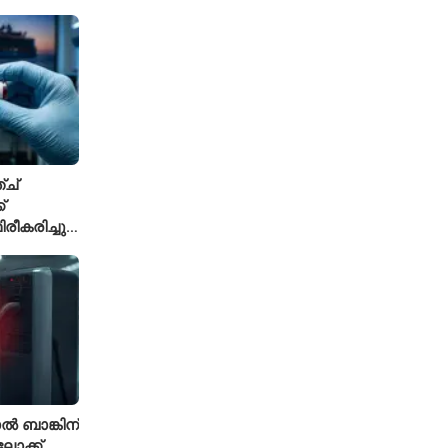
ിലക്ക്
ച്
്
ീകരിച്ചു;
ലേഷനിൽ
 ബാങ്കിന്
ോക്ക്