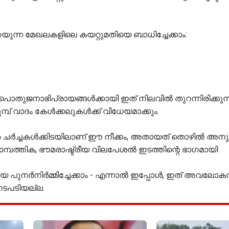
റയുന്ന മേഖലകളിലെ കയറ്റുമതിയെ ബാധിച്ചേക്കാം:
ല. പൊതുജനാഭിപ്രായങ്ങൾക്കായി ഇത് നിലവിൽ തുറന്നിരിക്കുന
്പ് വാദം കേൾക്കലുകൾക്ക് വിധേയമാക്കും.
ര ചർച്ചകൾക്കിടയിലാണ് ഈ നീക്കം, അതായത് തൊഴിൽ അ
സാമ്പത്തിക, ഭൗമരാഷ്ട്രീയ വിലപേശൽ ഇടത്തിന്റെ ഭാഗമായി
യെ പുനർനിർമ്മിച്ചേക്കാം - എന്നാൽ ഇപ്പോൾ, ഇത് അവലോകന
 നടപടിയല്ല.