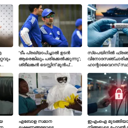
160 പേരെ കാണാതായി,
ലിഫ്റ്റുകൾക്ക്
47,773 പേരെ രക്ഷപ്പെടുത്തി
ഹൈക്കോടതിയുടെ വ
ഐ
'ടീം പ്രഖ്യാപിച്ചാൽ ഉടൻ
സ്പെയിനിൽ ഫ്രഞ്
്റവും
ആരെങ്കിലും പരിക്കേൽക്കുന്നു';
വിനോദസഞ്ചാരിക്ക
ം
ശ്രീലങ്കൻ ടെസ്റ്റിന് മുൻപ്
ഹാന്റാവൈറസ് സ്ഥിര
വേഷകൻ
ഇന്ത്യൻ ടീമിനെ കുറിച്ച്
രോഗിയെ ഐസൊ
മുൻതാരം
പ്രവേശിപ്പിച്ചു
െ
എബോള സമാന
ഇഎംഐ മുടങ്ങിയാൽ
്ന
ലക്ഷണങ്ങളോടെ
നിങ്ങളുടെ ഫോൺ ല