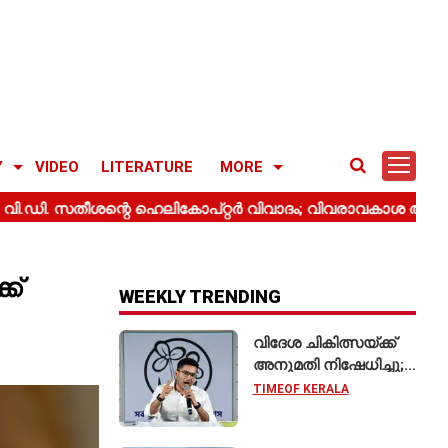
Y
VIDEO
LITERATURE
MORE
ക്
WEEKLY TRENDING
വിദേശ ചികിത്സയ്ക്ക്
അനുമതി നിഷേധിച്ചു;
സുപ്രീം കോടതിയെ
TIMEOF KERALA
സമീപിച്ച് അഭിഷേക്
ബാനർജി