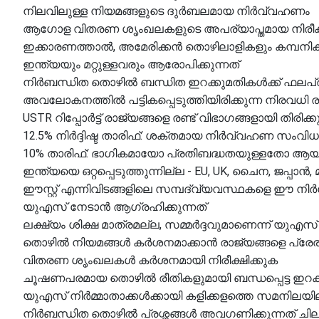
നിലവിലുള്ള നിയമങ്ങളുടെ ദുർബലമായ നിർവ്വഹണം
ആഗോള വിതരണ ശൃംഖലകളുടെ അപര്യാപ്തമായ നിരീ
ഇക്കാരണത്താൽ, അമേരിക്കൻ തൊഴിലാളികളും കമ്പനികളു
ഇന്ത്യയും മറ്റുള്ളവരും ആരോപിക്കുന്നത്
നിർബന്ധിത തൊഴിൽ ബന്ധിത ഇറക്കുമതികൾക്ക് ഫലപ്രദമ
അവലോകനത്തിൽ പട്ടികപ്പെടുത്തിയിരിക്കുന്ന നിരവധി രാ
USTR റിപ്പോർട്ട് രാജ്യങ്ങളെ രണ്ട് വിഭാഗങ്ങളായി തിരിക്കു
12.5% ​​നിർദ്ദിഷ്ട താരിഫ്: ശക്തമായ നിർവ്വഹണ സംവിധ
10% താരിഫ്: ഭാഗികമായോ പ്രതിബദ്ധതയുള്ളതോ ആയ ന
ഇന്ത്യയെ ഒറ്റപ്പെടുത്തുന്നില്ല - EU, UK, ചൈന, ജപ്പാ
ഈസ്റ്റ് എന്നിവിടങ്ങളിലെ സമ്പദ്‌വ്യവസ്ഥകളെ ഈ നിർദ്
യുഎസ് നേടാൻ ആഗ്രഹിക്കുന്നത്
ലക്ഷ്യം ശിക്ഷ മാത്രമല്ല, സമ്മർദ്ദവുമാണെന്ന് യുഎസ്
തൊഴിൽ നിയമങ്ങൾ കർശനമാക്കാൻ രാജ്യങ്ങളെ പ്രേരിപ്
വിതരണ ശൃംഖലകൾ കർശനമായി നിരീക്ഷിക്കുക
ചൂഷണപരമായ തൊഴിൽ രീതികളുമായി ബന്ധപ്പെട്ട ഇറക്ക
യുഎസ് നിർമ്മാതാക്കൾക്കായി കളിക്കളത്തെ സമനിലയി
നിർബന്ധിത തൊഴിൽ പ്രശ്നങ്ങൾ അവഗണിക്കുന്നത് ചില ആഗ