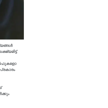
്യങ്ങൾ
ഷ്യമിട്ട്
രിഫുകളോ
പ്രകാരം
്
ക്കും