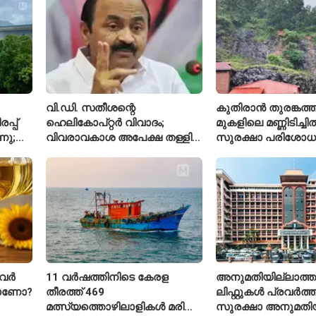
വി.ഡി. സതീശന്റെ
കുതിരാൻ തുരങ്കത്ത
്പ്
ഹെലികോപ്റ്റർ വിവാദം;
മുകളിലെ മണ്ണിടിച്ചി
നു;
വിവരാവകാശ അപേക്ഷ തള്ളി
സുരക്ഷാ പരിശോ
കേരള സർക്കാർ
ആരംഭിച്ച് എൻഎച
വർ
11 വർഷത്തിനിടെ കേരള
അനുമതിയില്ലാത്ത
താണോ?
തീരത്ത് 469
ലിഫ്റ്റുകൾ പ്രവർത്തിപ
മത്സ്യത്തൊഴിലാളികൾ മരിച്ചു;
സുരക്ഷാ അനുമതിയ