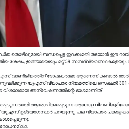
 തൊഴിലുമായി ബന്ധപ്പെട്ട ഇറക്കുമതി തടയാൻ ഈ രാജ
്തിയ ശേഷം, ഇന്ത്യയെയും മറ്റ് 59 സമ്പദ്‌വ്യവസ്ഥകളെയും ലക്
 യുഎസ് വാണിജ്യത്തിന് ദോഷകരമോ ആണെന്ന് കണ്ടാൽ താ
ുവദിക്കുന്ന യുഎസ് വ്യാപാര നിയമത്തിലെ സെക്ഷൻ 301 
്ന വിശാലമായ അന്വേഷണത്തിന്റെ ഭാഗമാണിത്.
കപ്പെടുന്നതായി ആരോപിക്കപ്പെടുന്ന ആഗോള വിപണികളിലേക്ക
് യുഎസ് ഉദ്യോഗസ്ഥർ പറയുന്നു. പല വ്യാപാര പങ്കാളികൾ
ശപ്പെടുന്നു:
നിരോധനമില്ല