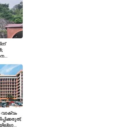
ിന്
ൽ;
ധന
്ച്എഐ
 വാക്വം
്പിക്കരുത്;
ില്ലാത്ത