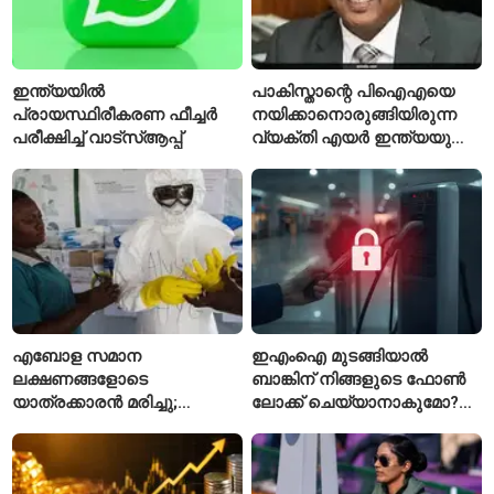
ഇന്ത്യയിൽ
പാകിസ്താന്റെ പിഐഎയെ
പ്രായസ്ഥിരീകരണ ഫീച്ചർ
നയിക്കാനൊരുങ്ങിയിരുന്ന
പരീക്ഷിച്ച് വാട്‌സ്ആപ്പ്
വ്യക്തി എയർ ഇന്ത്യയുടെ
പുതിയ സിഇഒ
എബോള സമാന
ഇഎംഐ മുടങ്ങിയാൽ
ലക്ഷണങ്ങളോടെ
ബാങ്കിന് നിങ്ങളുടെ ഫോൺ
യാത്രക്കാരൻ മരിച്ചു;
ലോക്ക് ചെയ്യാനാകുമോ?
കോംഗോയിൽ 200-ഓളം
ആർബിഐയുടെ പുതിയ
യാത്രക്കാരെ
ചട്ടങ്ങൾ ഇങ്ങനെ
നിരീക്ഷണത്തിൽ