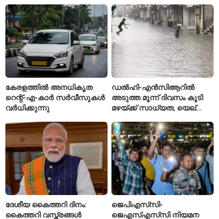
വെട്ടിക്കൊലപ്പെടുത്തി;
അന്വേഷണം ആരംഭിച്ച്
പൊലീസ്
കേരളത്തിൽ അനധികൃത
ഡൽഹി-എൻസിആറിൽ
റെന്റ്-എ-കാർ സർവീസുകൾ
അടുത്ത മൂന്ന് ദിവസം കൂടി
വർധിക്കുന്നു
മഴയ്ക്ക് സാധ്യത; യെല്ലോ
അലർട്ട് പ്രഖ്യാപിച്ച്
ഐഎംഡി
ദേശീയ കൈത്തറി ദിനം:
ജെപിഎസ്‌സി-
കൈത്തറി വസ്ത്രങ്ങൾ
ജെഎസ്എസ്‌സി നിയമന