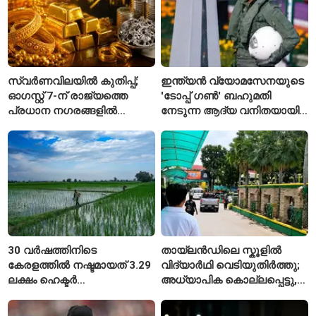
സ്വർണവിലയിൽ കുതിപ്പ്;
ഇന്ത്യൻ വ്യോമസേനയുടെ
ഓഗസ്റ്റ് 7-ന് രാജ്യത്തെ
'ടോപ്പ് ഗൺ' ബഹുമതി
പ്രധാന നഗരങ്ങളിൽ
നേടുന്ന ആദ്യ വനിതയായി
നിരക്കുകൾ ഉയർന്നു
ഭാവന കാന്ത്
30 വർഷത്തിനിടെ
തായ്‌ലൻഡിലെ സ്കൂളിൽ
കേരളത്തിൽ നഷ്ടമായത് 3.29
വിദ്യാർഥി വെടിയുതിർത്തു;
ലക്ഷം ഹെക്ടർ
അധ്യാപിക കൊല്ലപ്പെട്ടു,
നെൽപ്പാടങ്ങൾ
നിരവധി പേർക്ക് പരിക്ക്