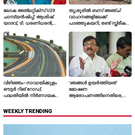
ലോക അത്‌ലറ്റിക്സ് U20
തൃശൂരിൽ ബസ് അഞ്ച്
ചാമ്പ്യൻഷിപ്പ്: ആശിഷ്
വാഹനങ്ങളിലേക്ക്
യാദവ്, ടി. ധരണിധരൻ,
പാഞ്ഞുകയറി; രണ്ട് സ്ത്രീകൾ
അമനത് കംബോജ്
മരിച്ചു, 24 പേർക്ക് പരിക്ക്
ഫൈനലിൽ
വിഴിഞ്ഞം–നാവായിക്കുളം
'ഞങ്ങൾ ഉയർത്തിയത്
ഔട്ടർ റിങ് റോഡ്;
മോഷണ
പദ്ധതിയിൽ നിർണായക
ആരോപണത്തിനെതിരെ,
മാറ്റങ്ങൾ, കേന്ദ്രം
ശ്രീരാമനെതിരെ അല്ല';
വിശദീകരണം
റിജിജുവിന് മറുപടിയുമായി
WEEKLY TRENDING
സഞ്ജയ് റാവത്ത്