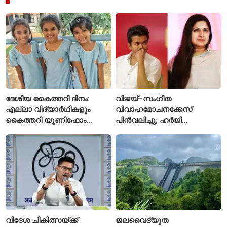
ദേശീയ കൈത്തറി ദിനം:
വിജയ്–സംഗീത
എല്ലാ വിദ്യാർഥികളും
വിവാഹമോചനക്കേസ്
കൈത്തറി യൂണിഫോം
പിൻവലിച്ചു; ഹർജി
ധരിക്കുന്ന കേരളത്തിലെ ഈ
പിൻവലിച്ചതോടെ കേസ്
സ്കൂൾ വേറിട്ട മാതൃക
അവസാനിപ്പിച്ച് കോടതി
വിദേശ ചികിത്സയ്ക്ക്
ജലവൈദ്യുത