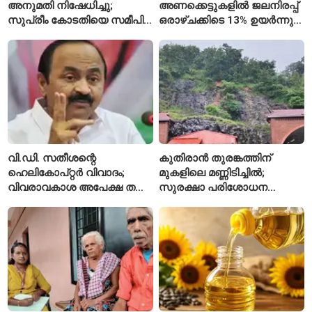
അനുമതി നിഷേധിച്ചു;
അണക്കെട്ടുകളിൽ ജലനിരപ്പ്
സുപ്രീം കോടതിയെ സമീപിച്ച്
ഒരാഴ്ചക്കിടെ 13% ഉയർന്നു;
അഭിഷേക് ബാനർജി
കഴിഞ്ഞ വർഷത്തേക്കാൾ
ഇപ്പോഴും കുറവ്
വി.ഡി. സതീശന്റെ
കുതിരാൻ തുരങ്കത്തിന്
ഹെലികോപ്റ്റർ വിവാദം;
മുകളിലെ മണ്ണിടിച്ചിൽ;
വിവരാവകാശ അപേക്ഷ തള്ളി
സുരക്ഷാ പരിശോധന
കേരള സർക്കാർ
ആരംഭിച്ച് എൻഎച്ച്എഐ