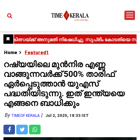
Home
Featured1
റഷ്യയിലെ മുൻനിര എണ്ണ
വാങ്ങുന്നവർക്ക് 500% താരിഫ്
ഏർപ്പെടുത്താൻ യുഎസ്
പദ്ധതിയിടുന്നു. ഇത് ഇന്ത്യയെ
എങ്ങനെ ബാധിക്കും
By
Jul 2, 2025, 18:33 IST
TIMEOF KERALA