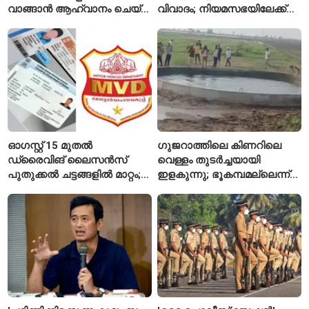
വാങ്ങാൻ ആഹ്വാനം ചെയ്ത്
വിവാദം; നിയമസഭയിലേക്ക്
പ്രധാനമന്ത്രി
വിദ്യാർഥികളുടെ മാർച്ച് ഇന്ന്
ഓഗസ്റ്റ് 15 മുതൽ
ഗുജറാത്തിലെ കിണറിലെ
ഡ്രൈവിങ് ലൈസൻസ്
വെള്ളം തുടർച്ചയായി
പുതുക്കൽ ചട്ടങ്ങളിൽ മാറ്റം;
ഇളകുന്നു; ഭൂകമ്പമല്ലെന്ന്
വാഹനമോടിക്കുന്നവർ
വിദഗ്ധർ
അറിയേണ്ട രണ്ട് പ്രധാന
കാര്യങ്ങൾ