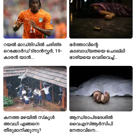
റയൽ മാഡ്രിഡിൽ ചരിത്ര
ഭർത്താവിന്റെ
റെക്കോർഡ് ട്രാൻസ്ഫർ; 19-
കടബാധ്യതയെ ചൊല്ലി
കാരൻ യാൻ
ഭാര്യയെ വെടിവെച്ച്
ഡിയോമാൻഡെയെ
കൊലപ്പെടുത്തി? പൂനെയിൽ
സ്വന്തമാക്കി സ്പാനിഷ്
നടുക്കം സൃഷ്ടിച്ച
വമ്പന്മാർ
കൊലപാതകം
കനത്ത മഴയിൽ സ്‌കൂൾ
ആന്ധ്രാപ്രദേശിൽ
അവധി എങ്ങനെ
വൈഎസ്ആർസിപി
തീരുമാനിക്കുന്നു?
നേതാവിനെ