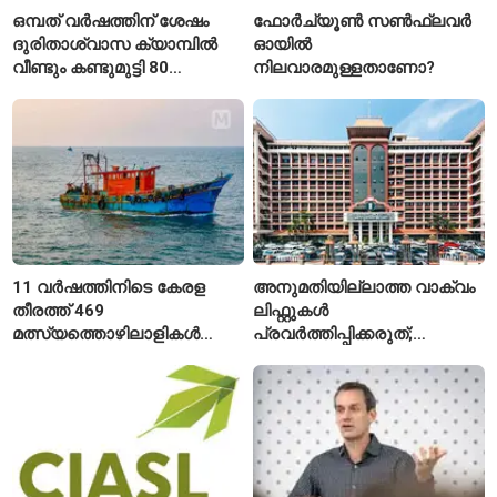
ഒമ്പത് വർഷത്തിന് ശേഷം
ഫോർച്യൂൺ സൺഫ്ലവർ
ദുരിതാശ്വാസ ക്യാമ്പിൽ
ഓയിൽ
വീണ്ടും കണ്ടുമുട്ടി 80
നിലവാരമുള്ളതാണോ?
വയസ്സുകാരായ ദമ്പതികൾ
11 വർഷത്തിനിടെ കേരള
അനുമതിയില്ലാത്ത വാക്വം
തീരത്ത് 469
ലിഫ്റ്റുകൾ
മത്സ്യത്തൊഴിലാളികൾ
പ്രവർത്തിപ്പിക്കരുത്;
മരിച്ചു; 160 പേരെ
സുരക്ഷാ
കാണാതായി, 47,773 പേരെ
അനുമതിയില്ലാത്ത
രക്ഷപ്പെടുത്തി
ലിഫ്റ്റുകൾക്ക്
ഹൈക്കോടതിയുടെ വിലക്ക്