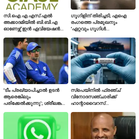
സി.ഐ.എ.എസ്.എൽ
ഗൂഗിളിന് തിരിച്ചടി; എഐ
അക്കാദമിയിൽ ബി.ബി.എ
രംഗത്തെ പ്രമുഖനും
ഓണേഴ്സ് ഇൻ ഏവിയേഷൻ
'ഏറ്റവും ഗൂഗിൾ
മാനേജ്മെന്റ്: പ്രവേശനം
വ്യക്തി'യെന്നും
ഈമാസം 12 വരെ
വിശേഷിപ്പിക്കപ്പെട്ട
ഗവേഷകൻ രാജിവെച്ചു
'ടീം പ്രഖ്യാപിച്ചാൽ ഉടൻ
സ്പെയിനിൽ ഫ്രഞ്ച്
ആരെങ്കിലും
വിനോദസഞ്ചാരിക്ക്
പരിക്കേൽക്കുന്നു'; ശ്രീലങ്കൻ
ഹാന്റാവൈറസ്
ടെസ്റ്റിന് മുൻപ് ഇന്ത്യൻ
സ്ഥിരീകരിച്ചു; രോഗിയെ
ടീമിനെ കുറിച്ച് മുൻതാരം
ഐസൊലേഷനിൽ
പ്രവേശിപ്പിച്ചു