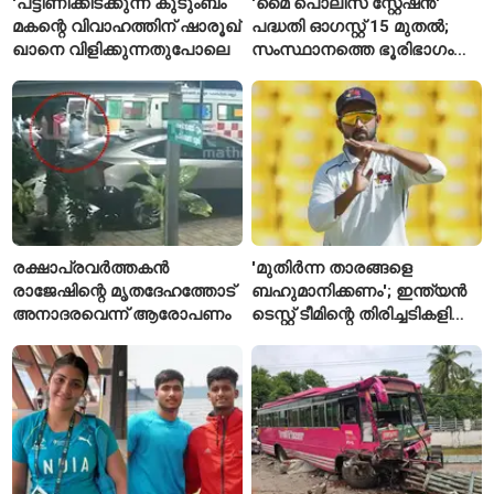
'പട്ടിണിക്കിടക്കുന്ന കുടുംബം
'മൈ പൊലീസ് സ്റ്റേഷൻ'
മകന്റെ വിവാഹത്തിന് ഷാരൂഖ്
പദ്ധതി ഓഗസ്റ്റ് 15 മുതൽ;
ഖാനെ വിളിക്കുന്നതുപോലെ
സംസ്ഥാനത്തെ ഭൂരിഭാഗം
സ്റ്റേഷനുകളുടെയും ചുമതല
എസ്‌ഐമാർക്ക്
രക്ഷാപ്രവർത്തകൻ
'മുതിർന്ന താരങ്ങളെ
രാജേഷിന്റെ മൃതദേഹത്തോട്
ബഹുമാനിക്കണം'; ഇന്ത്യൻ
അനാദരവെന്ന് ആരോപണം
ടെസ്റ്റ് ടീമിന്റെ തിരിച്ചടികളിൽ
പ്രതികരിച്ച് അജിങ്ക്യ
രഹാനെ