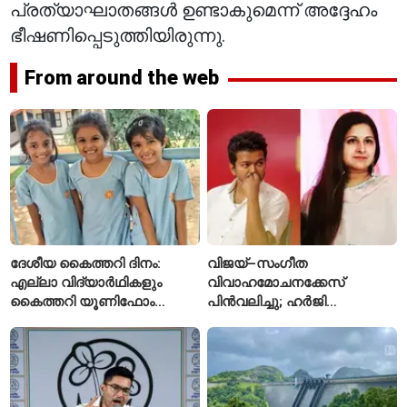
പ്രത്യാഘാതങ്ങൾ ഉണ്ടാകുമെന്ന് അദ്ദേഹം
ഭീഷണിപ്പെടുത്തിയിരുന്നു.
From around the web
ദേശീയ കൈത്തറി ദിനം:
വിജയ്–സംഗീത
എല്ലാ വിദ്യാർഥികളും
വിവാഹമോചനക്കേസ്
കൈത്തറി യൂണിഫോം
പിൻവലിച്ചു; ഹർജി
ധരിക്കുന്ന കേരളത്തിലെ ഈ
പിൻവലിച്ചതോടെ കേസ്
സ്കൂൾ വേറിട്ട മാതൃക
അവസാനിപ്പിച്ച് കോടതി