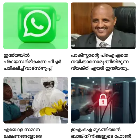
ടെസ്റ്റിന് മുൻപ് ഇന്ത്യൻ
സ്ഥിരീകരിച്ചു; രോഗിയെ
ടീമിനെ കുറിച്ച് മുൻതാരം
ഐസൊലേഷനിൽ
പ്രവേശിപ്പിച്ചു
ഇന്ത്യയിൽ
പാകിസ്താന്റെ പിഐഎയെ
പ്രായസ്ഥിരീകരണ ഫീച്ചർ
നയിക്കാനൊരുങ്ങിയിരുന്ന
പരീക്ഷിച്ച് വാട്‌സ്ആപ്പ്
വ്യക്തി എയർ ഇന്ത്യയുടെ
പുതിയ സിഇഒ
എബോള സമാന
ഇഎംഐ മുടങ്ങിയാൽ
ലക്ഷണങ്ങളോടെ
ബാങ്കിന് നിങ്ങളുടെ ഫോൺ