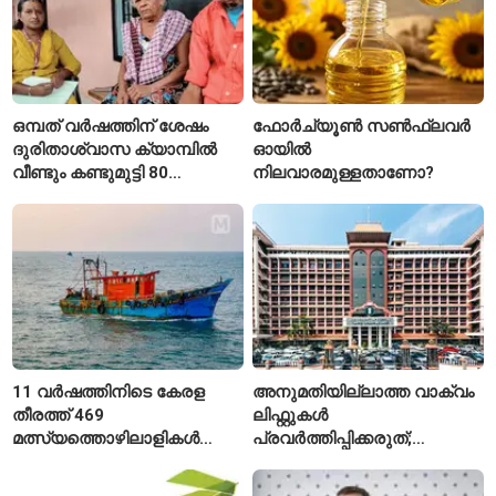
ഒമ്പത് വർഷത്തിന് ശേഷം
ഫോർച്യൂൺ സൺഫ്ലവർ
ദുരിതാശ്വാസ ക്യാമ്പിൽ
ഓയിൽ
വീണ്ടും കണ്ടുമുട്ടി 80
നിലവാരമുള്ളതാണോ?
വയസ്സുകാരായ ദമ്പതികൾ
11 വർഷത്തിനിടെ കേരള
അനുമതിയില്ലാത്ത വാക്വം
തീരത്ത് 469
ലിഫ്റ്റുകൾ
മത്സ്യത്തൊഴിലാളികൾ
പ്രവർത്തിപ്പിക്കരുത്;
മരിച്ചു; 160 പേരെ
സുരക്ഷാ
കാണാതായി, 47,773 പേരെ
അനുമതിയില്ലാത്ത