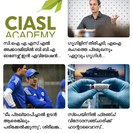
രക്ഷപ്പെടുത്തി
ലിഫ്റ്റുകൾക്ക്
ഹൈക്കോടതിയുടെ വിലക്ക്
സി.ഐ.എ.എസ്.എൽ
ഗൂഗിളിന് തിരിച്ചടി; എഐ
അക്കാദമിയിൽ ബി.ബി.എ
രംഗത്തെ പ്രമുഖനും
ഓണേഴ്സ് ഇൻ ഏവിയേഷൻ
'ഏറ്റവും ഗൂഗിൾ
മാനേജ്മെന്റ്: പ്രവേശനം
വ്യക്തി'യെന്നും
ഈമാസം 12 വരെ
വിശേഷിപ്പിക്കപ്പെട്ട
ഗവേഷകൻ രാജിവെച്ചു
'ടീം പ്രഖ്യാപിച്ചാൽ ഉടൻ
സ്പെയിനിൽ ഫ്രഞ്ച്
ആരെങ്കിലും
വിനോദസഞ്ചാരിക്ക്
പരിക്കേൽക്കുന്നു'; ശ്രീലങ്കൻ
ഹാന്റാവൈറസ്