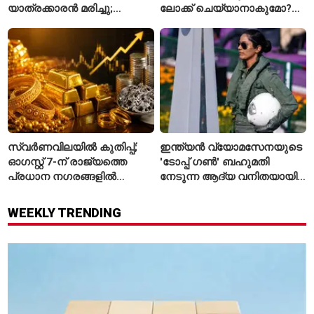
യാത്രക്കാരൻ മരിച്ചു;
ലോക്ക് ചെയ്യാനാകുമോ?
കോംഗോയിൽ 200-ഓളം
ആർബിഐയുടെ പുതിയ
യാത്രക്കാരെ
ചട്ടങ്ങൾ ഇങ്ങനെ
നിരീക്ഷണത്തിൽ
സ്വർണവിലയിൽ കുതിപ്പ്;
ഇന്ത്യൻ വ്യോമസേനയുടെ
ഓഗസ്റ്റ് 7-ന് രാജ്യത്തെ
'ടോപ്പ് ഗൺ' ബഹുമതി
പ്രധാന നഗരങ്ങളിൽ
നേടുന്ന ആദ്യ വനിതയായി
നിരക്കുകൾ ഉയർന്നു
ഭാവന കാന്ത്
WEEKLY TRENDING