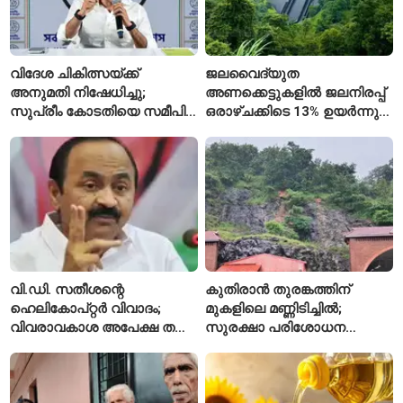
വിദേശ ചികിത്സയ്ക്ക്
ജലവൈദ്യുത
അനുമതി നിഷേധിച്ചു;
അണക്കെട്ടുകളിൽ ജലനിരപ്പ്
സുപ്രീം കോടതിയെ സമീപിച്ച്
ഒരാഴ്ചക്കിടെ 13% ഉയർന്നു;
അഭിഷേക് ബാനർജി
കഴിഞ്ഞ വർഷത്തേക്കാൾ
ഇപ്പോഴും കുറവ്
വി.ഡി. സതീശന്റെ
കുതിരാൻ തുരങ്കത്തിന്
ഹെലികോപ്റ്റർ വിവാദം;
മുകളിലെ മണ്ണിടിച്ചിൽ;
വിവരാവകാശ അപേക്ഷ തള്ളി
സുരക്ഷാ പരിശോധന
കേരള സർക്കാർ
ആരംഭിച്ച് എൻഎച്ച്എഐ