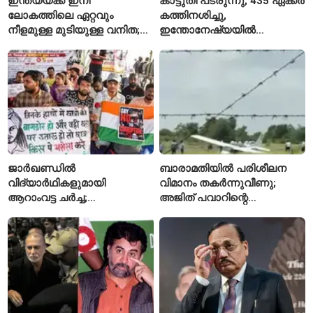
ഇന്ത്യയ്ക്ക് ഇനി
കാട്ടുതീ പടരുന്നു; 435 ഏക്കർ
ലോകത്തിലെ ഏറ്റവും
കത്തിനശിച്ചു,
നീളമുള്ള മുടിയുള്ള വനിത;
ഇന്തോനേഷ്യയിൽ
2015 മുതൽ മുടി മുറിച്ചിട്ടില്ല
ദേശീയോദ്യാനം അടച്ചു
ജാർഖണ്ഡിൽ
ബാരാമതിയിൽ പരിശീലന
വിദ്യാർഥികളുമായി
വിമാനം തകർന്നുവീണു;
ആറാംവട്ട ചർച്ച;
അജിത് പവാറിന്റെ
റാഞ്ചിയിലെ സമരം 16-ാം
അപകടത്തിന് പിന്നാലെ
ദിവസത്തിലേക്ക്
രണ്ടാമത്തെ സംഭവം