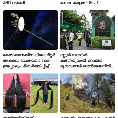
JNU റദ്ദാക്കി
കമ്പനികളോട് ട്രംപ്
ഭരണകൂടത്തിന്റെ നിർദേശം
കോടിക്കണക്കിന് കിലോമീറ്റർ
സ്കൂൾ ബാഗിൽ
അകലെ; വോയേജർ 2നെ
കത്തിയുമായി; അക്രമ
ഇപ്പോഴും പ്രവർത്തിപ്പിച്ച്
ദൃശ്യങ്ങൾ ഓൺലൈനിൽ
നാസ
കണ്ടിരുന്നെന്ന് തായ്
കൗമാരക്കാരൻ