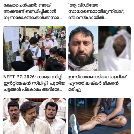
ക്ഷേമപെൻഷൻ: ബാങ്ക്
‘ആ വീഡിയോ
അക്കൗണ്ട് ബന്ധിപ്പിക്കാൻ
സാധാരണമായിരുന്നില്ല’;
ഗുണഭോക്താക്കൾക്ക് സമയം
ഗ്ലാസ്‌ഗോയിൽ
അനുവദിച്ചു
ഇന്ത്യയുടെ ഭൂപടം
തിരുത്തിച്ച ലവ്‌ലിനയെ
പ്രശംസിച്ച് പ്രധാനമന്ത്രി
NEET PG 2026: നാളെ സിറ്റി
ഇസ്ലാമാബാദിലെ പള്ളിക്ക്
ഇൻറ്റിമേഷൻ സ്ലിപ്പ്? പുതിയ
പുറത്ത് ലഷ്‌കർ ഭീകരൻ
ചട്ടങ്ങൾ പ്രകാരം അറിയേണ്ട
മരിച്ചു
കാര്യങ്ങൾ