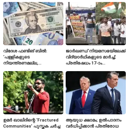
വിദേശ ഫണ്ടിങ് ബിൽ:
ജാർഖണ്ഡ് നിയമസഭയിലേക്ക്
‘പള്ളികളുടെ
വിദ്യാർഥികളുടെ മാർച്ച്;
നിയന്ത്രണമല്ല,
പ്രതിഷേധം 17-ാം
സുതാര്യതയാണ് ലക്ഷ്യം’
ദിവസത്തിലേക്ക്
— കേന്ദ്രത്തിന്റെ
വിശദീകരണം
ഉമർ ഖാലിദിന്റെ ‘Fractured
ആയുധ ക്ഷാമം; ഉൽപാദനം
Communities’ പുസ്തക ചർച്ച
വർധിപ്പിക്കാൻ പ്രതിരോധ