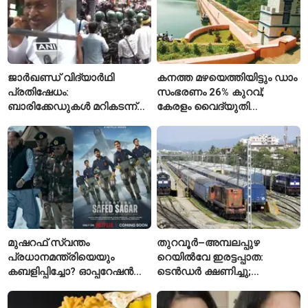
ജാർഖണ്ഡ് വിദ്യാർഥി
കനത്ത മഴയെത്തിയിട്ടും ഡാം
പ്രതിഷേധം:
സംഭരണം 26% കുറവ്;
ബാരിക്കേഡുകൾ മറികടന്ന്
കേരളം വൈദ്യുതി
ഉദ്യോഗാർഥികൾ
പ്രതിസന്ധിയിലേക്കോ?
മുഷറഫ് സ്വന്തം
തുറവൂർ–അമ്പലപ്പുഴ
പ്രധാനമന്ത്രിയെയും
റെയിൽവേ ഇരട്ടപ്പാത:
കബളിപ്പിച്ചോ? ഓപ്പറേഷൻ
ടെൻഡർ ക്ഷണിച്ചു;
സഫേദ് സാഗറിന് പിന്നിലെ
ആലപ്പുഴയിൽ പ്രതീക്ഷയും
യഥാർഥ കഥ
ആശങ്കയും