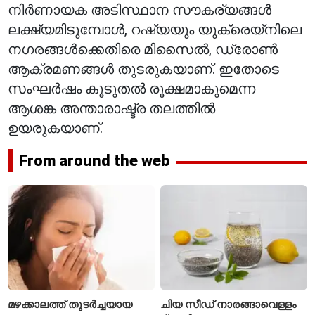
നിർണായക അടിസ്ഥാന സൗകര്യങ്ങൾ
ലക്ഷ്യമിടുമ്പോൾ, റഷ്യയും യുക്രെയ്‌നിലെ
നഗരങ്ങൾക്കെതിരെ മിസൈൽ, ഡ്രോൺ
ആക്രമണങ്ങൾ തുടരുകയാണ്. ഇതോടെ
സംഘർഷം കൂടുതൽ രൂക്ഷമാകുമെന്ന
ആശങ്ക അന്താരാഷ്ട്ര തലത്തിൽ
ഉയരുകയാണ്.
From around the web
മഴക്കാലത്ത് തുടർച്ചയായ
ചിയ സീഡ് നാരങ്ങാവെള്ളം