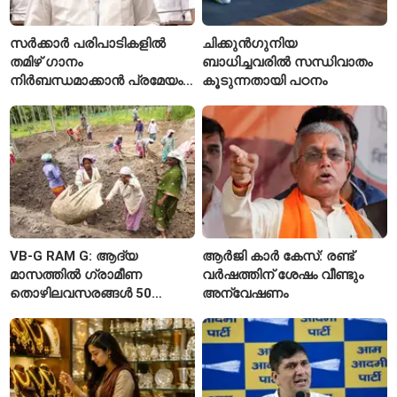
സർക്കാർ പരിപാടികളിൽ
ചിക്കുൻഗുനിയ
തമിഴ് ഗാനം
ബാധിച്ചവരിൽ സന്ധിവാതം
നിർബന്ധമാക്കാൻ പ്രമേയം;
കൂടുന്നതായി പഠനം
മുഖ്യമന്ത്രി വിജയ്
VB-G RAM G: ആദ്യ
ആർജി കാർ കേസ്: രണ്ട്
മാസത്തിൽ ഗ്രാമീണ
വർഷത്തിന് ശേഷം വീണ്ടും
തൊഴിലവസരങ്ങൾ 50
അന്വേഷണം
ശതമാനത്തോളം കുറഞ്ഞു