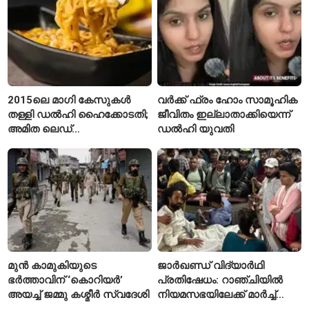
2015ലെ മാഗി കേസുകൾ
വർക്ക് ഫ്രം ഹോം സാമൂഹിക
തള്ളി ഡൽഹി ഹൈക്കോടതി;
ജീവിതം ഇല്ലാതാക്കിയെന്ന്
അമിത ലെഡ്
ഡൽഹി യുവതി
കണ്ടെത്തിയെന്ന
ആരോപണം
മുൻ കാമുകിയുടെ
ജാർഖണ്ഡ് വിദ്യാർഥി
ഭർത്താവിന് ‘കൊറിയർ’
പ്രതിഷേധം: റാഞ്ചിയിൽ
അയച്ച് ജമ്മു കശ്മീർ സ്വദേശി
നിയമസഭയിലേക്ക് മാർച്ച്
ആരംഭിച്ചു