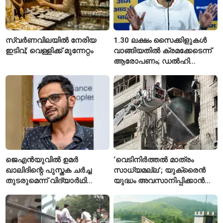
സ്വർണവിലയിൽ നേരിയ
1.30 ലക്ഷം സൈക്കിളുകൾ
ഇടിവ്; വെള്ളിക്ക് മുന്നേറ്റം
വാങ്ങിയതിൽ ക്രമക്കേടെന്ന്
ആരോപണം; ഡൽഹി
സർക്കാരിനെതിരെ എഎപി
ജെഎൻയുവിൽ ഉമർ
‘വെടിനിർത്തൽ മാത്രം
ഖാലിദിന്റെ പുസ്തക ചർച്ച
സാധ്യമല്ല’; യുക്രൈൻ
തുടരുമെന്ന് വിദ്യാർഥി
യുദ്ധം അവസാനിപ്പിക്കാൻ
യൂണിയൻ
ആവശ്യങ്ങൾ ആവർത്തിച്ച്
റഷ്യ