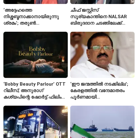
‘അദ്ദേഹത്തെ
ചീഫ് ജസ്റ്റിസ്
നിശ്ശബ്ദനാക്കാനായിരുന്നു
സൂര്യകാന്തിനെ NALSAR
ശ്രമം’; തരുണ്‍
ബിരുദദാന ചടങ്ങിലേക്ക്
തേജ്പാലിനെതിരെ നടപടി
ക്ഷണിച്ചതിൽ
അന്വേഷണാത്മക
വിദ്യാർഥികളുടെ എതിർപ്പ്
മാധ്യമപ്രവർത്തനം
കാരണമെന്ന് മകൾ
‘Bobby Beauty Parlour’ OTT
‘ഈ ജന്മത്തിൽ നടക്കില്ല’;
റിലീസ്; അനുരാഗ്
കേരളത്തിൽ വന്ദേമാതരം
കശ്യപിന്റെ ഷോർട്ട് ഫിലിം
പൂർണമായി
എവിടെ കാണാം?
ആലപിക്കില്ലെന്ന്
രാജ്മോഹൻ ഉണ്ണിത്താൻ