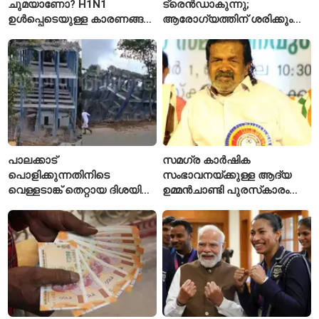
ചുമയാണോ? H1N1
ട്രെൻഡാകുന്നു;
ഉൾപ്പെടെയുള്ള കാരണങ്ങൾ
ആരോഗ്യത്തിന് ശരിക്കും
ശ്രദ്ധിക്കണം
ഗുണമുണ്ടോ?
പാലക്കാട്
സമഗ്ര കാർഷിക
പൊളിക്കുന്നതിനിടെ
സംഭാവനയ്ക്കുള്ള ആദ്യ
വെള്ളടാങ്ക് തെറ്റായ ദിശയിൽ
ഉമ്മൻചാണ്ടി പുരസ്‌കാരം
വീണു; വൻ അപകടം
ചെറുവയൽ രാമന്‍
ഒഴിവായി