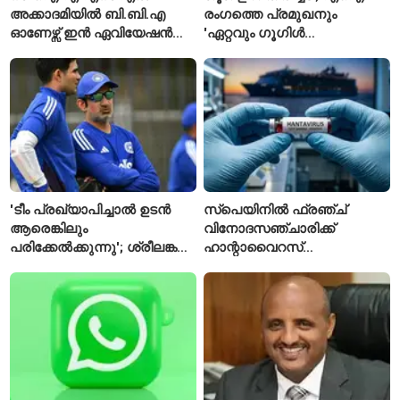
അക്കാദമിയിൽ ബി.ബി.എ
രംഗത്തെ പ്രമുഖനും
ഓണേഴ്സ് ഇൻ ഏവിയേഷൻ
'ഏറ്റവും ഗൂഗിൾ
മാനേജ്മെന്റ്: പ്രവേശനം
വ്യക്തി'യെന്നും
ഈമാസം 12 വരെ
വിശേഷിപ്പിക്കപ്പെട്ട
ഗവേഷകൻ രാജിവെച്ചു
'ടീം പ്രഖ്യാപിച്ചാൽ ഉടൻ
സ്പെയിനിൽ ഫ്രഞ്ച്
ആരെങ്കിലും
വിനോദസഞ്ചാരിക്ക്
പരിക്കേൽക്കുന്നു'; ശ്രീലങ്കൻ
ഹാന്റാവൈറസ്
ടെസ്റ്റിന് മുൻപ് ഇന്ത്യൻ
സ്ഥിരീകരിച്ചു; രോഗിയെ
ടീമിനെ കുറിച്ച് മുൻതാരം
ഐസൊലേഷനിൽ
പ്രവേശിപ്പിച്ചു