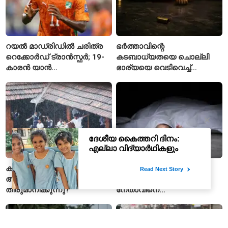
റയൽ മാഡ്രിഡിൽ ചരിത്ര
ഭർത്താവിന്റെ
റെക്കോർഡ് ട്രാൻസ്ഫർ; 19-
കടബാധ്യതയെ ചൊല്ലി
കാരൻ യാൻ
ഭാര്യയെ വെടിവെച്ച്
ഡിയോമാൻഡെയെ
കൊലപ്പെടുത്തി? പൂനെയിൽ
സ്വന്തമാക്കി സ്പാനിഷ്
നടുക്കം സൃഷ്ടിച്ച
വമ്പന്മാർ
കൊലപാതകം
കനത്ത മഴയിൽ സ്‌കൂൾ
ആന്ധ്രാപ്രദേശിൽ
അവധി എങ്ങനെ
വൈഎസ്ആർസിപി
തീരുമാനിക്കുന്നു?
നേതാവിനെ
വെട്ടിക്കൊലപ്പെടുത്തി;
അന്വേഷണം ആരംഭിച്ച്
പൊലീസ്