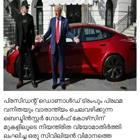
പ്രസിഡന്റ് ഡൊണാൾഡ് ട്രംപും പ്രഥമ
വനിതയും വാരാന്ത്യം ചെലവഴിക്കുന്ന
ബെഡ്മിൻസ്റ്റർ ഗോൾഫ് കോഴ്‌സിന്
മുകളിലൂടെ നിയന്ത്രിത വ്യോമാതിർത്തി
ലംഘിച്ച ഒരു സിവിലിയൻ വിമാനത്തെ