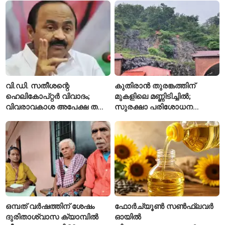
ഇപ്പോഴും കുറവ്
വി.ഡി. സതീശന്റെ
കുതിരാൻ തുരങ്കത്തിന്
ഹെലികോപ്റ്റർ വിവാദം;
മുകളിലെ മണ്ണിടിച്ചിൽ;
വിവരാവകാശ അപേക്ഷ തള്ളി
സുരക്ഷാ പരിശോധന
കേരള സർക്കാർ
ആരംഭിച്ച് എൻഎച്ച്എഐ
ഒമ്പത് വർഷത്തിന് ശേഷം
ഫോർച്യൂൺ സൺഫ്ലവർ
ദുരിതാശ്വാസ ക്യാമ്പിൽ
ഓയിൽ