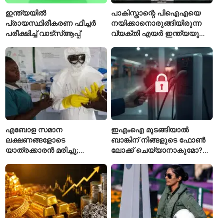
ഇന്ത്യയിൽ
പാകിസ്താന്റെ പിഐഎയെ
പ്രായസ്ഥിരീകരണ ഫീച്ചർ
നയിക്കാനൊരുങ്ങിയിരുന്ന
പരീക്ഷിച്ച് വാട്‌സ്ആപ്പ്
വ്യക്തി എയർ ഇന്ത്യയുടെ
പുതിയ സിഇഒ
എബോള സമാന
ഇഎംഐ മുടങ്ങിയാൽ
ലക്ഷണങ്ങളോടെ
ബാങ്കിന് നിങ്ങളുടെ ഫോൺ
യാത്രക്കാരൻ മരിച്ചു;
ലോക്ക് ചെയ്യാനാകുമോ?
കോംഗോയിൽ 200-ഓളം
ആർബിഐയുടെ പുതിയ
യാത്രക്കാരെ
ചട്ടങ്ങൾ ഇങ്ങനെ
നിരീക്ഷണത്തിൽ