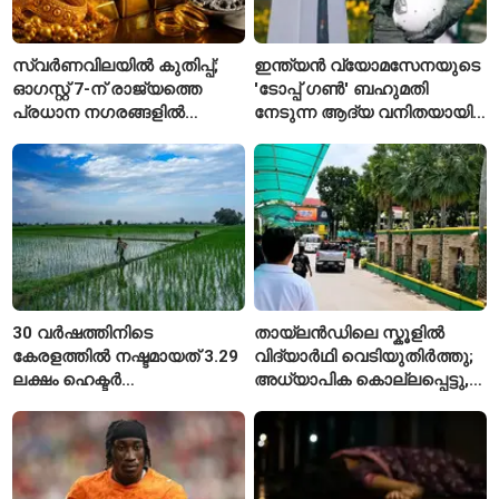
സ്വർണവിലയിൽ കുതിപ്പ്;
ഇന്ത്യൻ വ്യോമസേനയുടെ
ഓഗസ്റ്റ് 7-ന് രാജ്യത്തെ
'ടോപ്പ് ഗൺ' ബഹുമതി
പ്രധാന നഗരങ്ങളിൽ
നേടുന്ന ആദ്യ വനിതയായി
നിരക്കുകൾ ഉയർന്നു
ഭാവന കാന്ത്
30 വർഷത്തിനിടെ
തായ്‌ലൻഡിലെ സ്കൂളിൽ
കേരളത്തിൽ നഷ്ടമായത് 3.29
വിദ്യാർഥി വെടിയുതിർത്തു;
ലക്ഷം ഹെക്ടർ
അധ്യാപിക കൊല്ലപ്പെട്ടു,
നെൽപ്പാടങ്ങൾ
നിരവധി പേർക്ക് പരിക്ക്