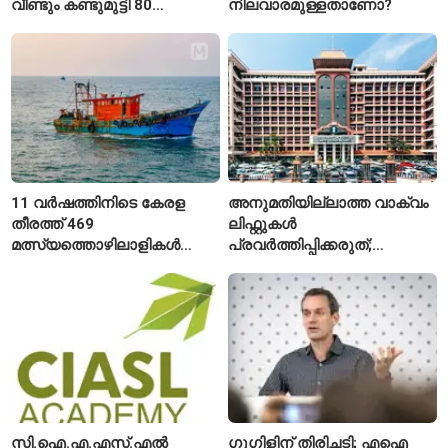
വീണ്ടും കണ്ടുമുട്ടി 80
നിലവാരമുള്ളതാണോ?
വയസ്സുകാരായ ദമ്പതികൾ
11 വർഷത്തിനിടെ കേരള
അനുമതിയില്ലാത്ത വാക്വം
തീരത്ത് 469
ലിഫ്റ്റുകൾ
മത്സ്യത്തൊഴിലാളികൾ
പ്രവർത്തിപ്പിക്കരുത്;
മരിച്ചു; 160 പേരെ
സുരക്ഷാ
കാണാതായി, 47,773 പേരെ
അനുമതിയില്ലാത്ത
രക്ഷപ്പെടുത്തി
ലിഫ്റ്റുകൾക്ക്
ഹൈക്കോടതിയുടെ വിലക്ക്
സി.ഐ.എ.എസ്.എൽ
ഗൂഗിളിന് തിരിച്ചടി; എഐ